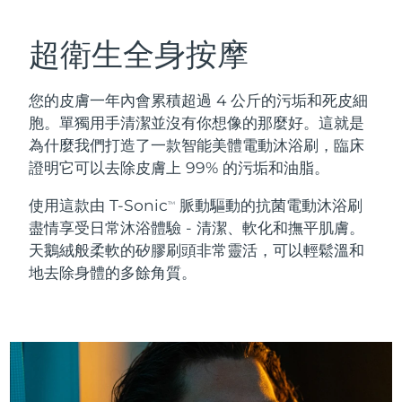
瑞典美膚護理
奧地利
預計送達日期
8/9/26
超衛生全身按摩
巴林
預計送達日期
8/10/26
您的皮膚一年內會累積超過 4 公斤的污垢和死皮細
面部清潔
緊致提拉
比利時
預計送達日期
8/9/26
胞。單獨用手清潔並沒有你想像的那麼好。這就是
LUNA™ 4 套裝
BEAR™ 2 套裝
為什麼我們打造了一款智能美體電動沐浴刷，臨床
百慕達
預計送達日期
8/15/26
Anti-aging massage
Microcurrent toning
證明它可以去除皮膚上 99% 的污垢和油脂。
波士尼亞與赫塞哥維納
預計送達日期
8/12/26
使用這款由 T-Sonic
脈動驅動的抗菌電動沐浴刷
TM
補水保濕
口腔護理
盡情享受日常沐浴體驗 - 清潔、軟化和撫平肌膚。
LUNA™ 4 Plus
BEAR™ 2 go
汶萊
預計送達日期
8/14/26
UFO™ 3 套裝
issa™ 4
天鵝絨般柔軟的矽膠刷頭非常靈活，可以輕鬆溫和
Massage, LED heating
Microcurrent toning on-the-go
FAQ™ 抗老護理
地去除身體的多餘角質。
Deep facial hydration
Hybrid silicone sonic toothbrush
保加利亞
預計送達日期
8/9/26
NEW
LUNA™ 4 Men
BEAR™ 2 eyes & lips
加拿大
預計送達日期
8/13/26
UFO™ 3 LED
issa™ 4 plus
For men, anti-aging massage
Microcurrent line smoothing device
Near-infrared and red light therapy
Smart hybrid silicone sonic toothbrush
智利
預計送達日期
8/13/26
device
抗老
LED 護理