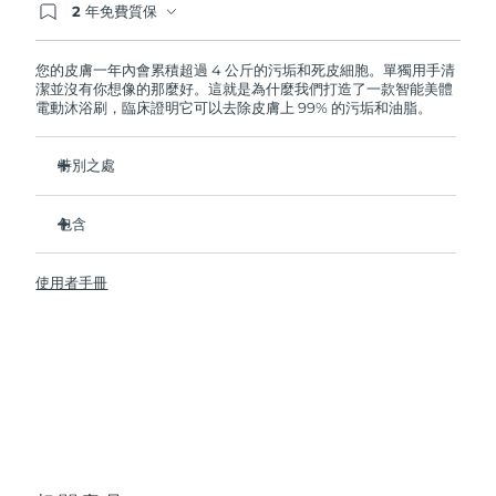
2 年免費質保
如果您在2年質保期內發現任何非人為品質問題，
FOREO將免費為您更換產品。
波蘭
預計送達日期
8/10/26
您的皮膚一年內會累積超過 4 公斤的污垢和死皮細胞。單獨用手清
潔並沒有你想像的那麼好。這就是為什麼我們打造了一款智能美體
葡萄牙
預計送達日期
8/9/26
電動沐浴刷，臨床證明它可以去除皮膚上 99% 的污垢和油脂。
波多黎各
預計送達日期
8/11/26
特別之處
衛生性是尼龍刷頭的35倍。
卡達
預計送達日期
8/10/26
包含
深層清潔以減少身體上的痘痘。
留尼旺
預計送達日期
8/14/26
改善橘皮。
LUNA
4 body
TM
使用者手冊
防止雞皮和毛髮內生。
USB 充電線
羅馬尼亞
預計送達日期
8/9/26
幫助肌膚更好吸收護膚乳。
快速操作指南
8 種強度調節，100% 防水，符合人體工學設計大的靈活沐浴
基本操作手冊
俄羅斯
預計送達日期
8/17/26
刷。
2年質保 (西班牙、葡萄牙、瑞典：3年質保)
沙烏地阿拉伯
預計送達日期
8/10/26
新加坡
預計送達日期
8/11/26