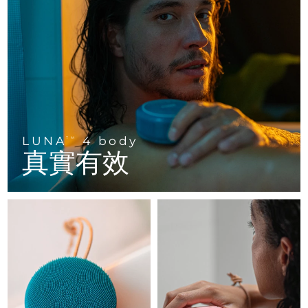
FAQ™ 101
FAQ™ 201
中國
LUNA™ 4 mini
面部提拉護理
預計送達日期
8/9/26
NEW
issa™ 4 smile
UFO™ 3 mini
Clinical anti-aging
LED mask
For young skin, T-zone
Premium anti-aging skincare
哥倫比亞
預計送達日期
8/13/26
Hybrid silicone sonic toothbrush
Red light therapy device for young skin
生髮
肌膚年輕化
克羅埃西亞
預計送達日期
8/9/26
FAQ™ 102
FAQ™ 202
LUNA™ 4 go
BEAR™ 設備
FAQ™ 301
FAQ™ 501
issa™ 4 baby
UFO™ 3 go
Advanced clinical anti-aging
LED mask
For travel or gym bag
All premium facelift devices
NEW
賽普勒斯
預計送達日期
8/10/26
LED hair strengthening scalp massager
Full-Spectrum Red Light Therapy
For ages 0-3
Portable red light therapy
捷克
預計送達日期
8/9/26
LUNA
4 body
FAQ™ 103
FAQ™ 211
TM
LUNA™護膚
保健品
真實有效
FAQ™ Scalp Serum
FAQ™ 502
issa™ Teeth Whitening Set
面膜
Luxurious clinical anti-aging set
Anti-aging neck & décolleté LED mask
Premium cleansers & balm
丹麥
預計送達日期
8/9/26
Scalp recovery probiotic serum
Full-Spectrum Red Light Therapy
Dual LED + sonic device & 18% PAP gel
Rejuvenation & hydration
專業治療
愛沙尼亞
預計送達日期
8/9/26
FAQ™ P1 Primer
FAQ™ 221
LUNA™ 設備
FAQ™護膚品
ISSA™ 設備
UFO™ 設備
Manuka honey primer
Anti-aging LED hand mask
芬蘭
FAQ™ Red Light Serum
預計送達日期
8/9/26
All facial cleansing devices
All FAQ™ skincare
All silicone sonic toothbrushes
All deep facial hydration devices
法國
預計送達日期
8/9/26
脫毛
身體護理
FAQ™護膚品
FAQ™護膚品
PEACH™ 2 Pro Max
BEAR™ 2 body
FAQ™產品
FAQ™ skincare
法屬玻里尼西亞
預計送達日期
8/13/26
All FAQ™ skincare
All FAQ™ skincare