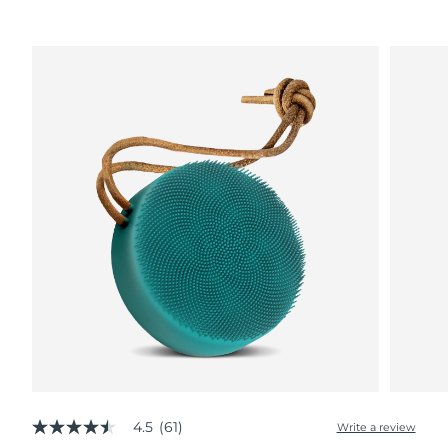
Advanced pore care essentials
以色列
預計送達日期
8/13/26
For healthy hair
18% PAP
護膚品
男士
義大利
預計送達日期
8/9/26
日本
預計送達日期
8/12/26
澤西島
預計送達日期
8/14/26
全部購買
哈薩克
預計送達日期
8/11/26
FOREO APP
科威特
預計送達日期
8/9/26
關於我們
拉脫維亞
預計送達日期
8/9/26
黎巴嫩
預計送達日期
8/10/26
立陶宛
預計送達日期
8/9/26
盧森堡
預計送達日期
8/9/26
4.5
(61)
Write a review
4.5