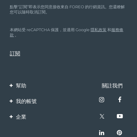
點擊“訂閱”即表示您同意接收來自 FOREO 的行銷資訊。您還瞭解
您可以隨時取消訂閱。
本網站受 reCAPTCHA 保護，並適用 Google
隱私政策
和
服務條
款
。
幫助
關註我們
聯繫我們
我的帳號
訂單與運輸
產品註冊
企業
保修與退換貨
客服支持
關於FOREO
常見問題