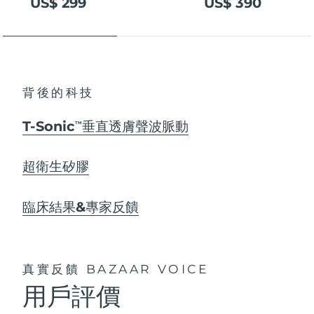
US$ 299
US$ 390
背後的科技
T-Sonic
垂直透膚聲波脈動
TM
超衛生矽膠
臨床結果&專家反饋
真實反饋
BAZAAR VOICE
用戶評價