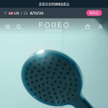
移
查看所有FOREO產品
至
主
內
容
US
8/10/26
暢銷品
新品
登入
語言
BREAKING NEWS
用戶信息
English
Deutsch
Español
我的設備
FAQ™ Pure Beauty-Tech Elixir
Français
Italiano
Português
我的訂單
Polski
Svenska
Русский
Türkçe
简体中文
繁體中文
我的地址
issa™ Teeth Whitening Set
我的訂閱