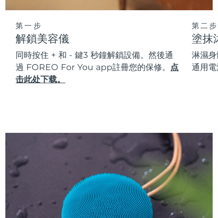
第一步
第二步
解鎖美容儀
塗抹
同時按住 + 和 - 鍵3 秒鐘解鎖設備。然後通
淋濕身
過 FOREO For You app註冊您的保修。
点
通用電
击此处下载。