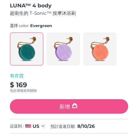
out
LUNA™ 4 body
of
中國澳門特別行政區
預計送達日期
8/11/26
5
超衛生的 T-Sonic™ 按摩沐浴刷
stars,
average
馬來西亞
預計送達日期
8/12/26
rating
選擇 color:
Evergreen
value.
Read
馬爾他
預計送達日期
8/9/26
61
Reviews.
Same
墨西哥
預計送達日期
8/13/26
page
link.
摩納哥
預計送達日期
8/10/26
有存貨
荷蘭
預計送達日期
8/9/26
$ 169
包括增值稅和關稅
紐西蘭
預計送達日期
8/9/26
新增
挪威
預計送達日期
8/9/26
阿曼
預計送達日期
8/12/26
8/10/26
US
运送到 :
預計送達日期:
菲律賓
預計送達日期
8/12/26