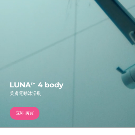
發貨國家
美國
預計送達日期
8/10/26
FAQ™ Dual LED Panel
英國
預計送達日期
8/9/26
熱門產品
西班牙
預計送達日期
8/9/26
澳洲
預計送達日期
8/12/26
法國
預計送達日期
8/9/26
特別優惠
暢銷產品
LUNA
4 body
TM
德國
預計送達日期
8/9/26
美膚電動沐浴刷
加拿大
預計送達日期
8/13/26
立即購買
紅光療法
澳洲
預計送達日期
8/12/26