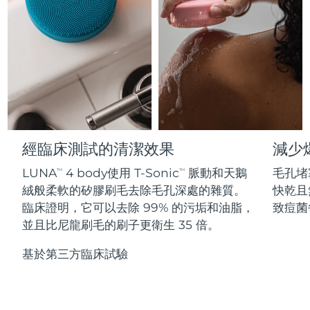
Professional IPL hair removal device
Microcurrent body toning
All hair treatments
All FAQ™ skincare
德國
預計送達日期
8/9/26
FAQ™產品
FAQ™產品
痘肌護理
眼部護理
直布羅陀
PEACH™ 2
LUNA™ 4 body
預計送達日期
8/13/26
FAQ™ products
All anti-aging treatments
All LED treatments
ESPADA™ 2 plus
BEAR™ 2 eyes & lips
IPL hair removal
Massaging body brush
All toning treatments
希臘
預計送達日期
8/9/26
Recurring acne LED therapy
Microcurrent line smoothing device
中國香港特別行政區
預計送達日期
8/10/26
PEACH™ 2 go
SUPERCHARGED™ serum
護發
毛孔護理
ESPADA™ 2
IRIS™ 2
Travel-friendly IPL hair removal
Firming body serum
經臨床測試的清潔效果
減少
匈牙利
LUNA™ 4 hair
預計送達日期
8/9/26
KIWI™ derma
Acne treatment device
Rejuvenating eye massager
NEW
2-in-1 LED scalp massager
Diamond microdermabrasion .
LUNA
4 body使用 T-Sonic
脈動和天鵝
毛孔堵
TM
TM
冰島
預計送達日期
8/10/26
絨般柔軟的矽膠刷毛去除毛孔深處的雜質。
快乾且
PEACH™ Cooling Prep Gel
ESPADA™ Blemish Solution
眼部護膚
臨床證明，它可以去除 99% 的污垢和油脂，
致痘菌
牙齒美白
Cooling IPL hair removal gel
印尼
預計送達日期
8/7/26
FLIP™ play advanced
KIWI™
並且比尼龍刷毛的刷子更衛生 35 倍。
Concentrated acne gel
Advanced eye care treatment
issa™ Teeth Whitening Set
LED light hairbrush
Blackhead remover
愛爾蘭
預計送達日期
8/9/26
更多的
基於第三方臨床試驗
Dual LED + sonic device & 18% PAP gel
ESPADA™ 設備
眼部護理設備
曼島
預計送達日期
8/11/26
LUNA™ Dual-Peptide Scalp
KIWI™ 皮肤护理
All acne treatment devices
All revitalizing eye massagers
Serum
issa™ Teeth Whitening Gel