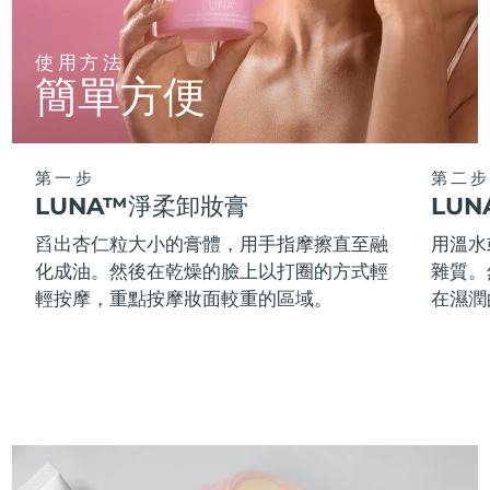
阿拉伯聯合大公國
預計送達日期
8/11/26
使用方法
簡單方便
英國
預計送達日期
8/10/26
美國
預計送達日期
8/11/26
第一步
第二步
烏茲別克
LUNA™淨柔卸妝膏
LU
預計送達日期
8/15/26
舀出杏仁粒大小的膏體，用手指摩擦直至融
用溫水
越南
預計送達日期
8/16/26
化成油。然後在乾燥的臉上以打圈的方式輕
雜質。
輕按摩，重點按摩妝面較重的區域。
在濕潤