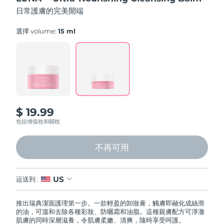
FAQ™ 101
FAQ™ 201
中國
LUNA™ 4 mini
面部提拉護理
預計送達日期
8/10/26
5
NEW
日常護膚的完美開端
issa™ 4 smile
stars,
UFO™ 3 mini
Clinical anti-aging
LED mask
For young skin, T-zone
Premium anti-aging skincare
average
哥倫比亞
預計送達日期
8/14/26
Hybrid silicone sonic toothbrush
Red light therapy device for young skin
rating
選擇 volume:
15 ml
value.
生髮
肌膚年輕化
Read
克羅埃西亞
預計送達日期
8/10/26
FAQ™ 102
FAQ™ 202
LUNA™ 4 go
BEAR™ 設備
5
FAQ™ 301
FAQ™ 501
Reviews.
issa™ 4 baby
UFO™ 3 go
Advanced clinical anti-aging
LED mask
For travel or gym bag
All premium facelift devices
NEW
Same
賽普勒斯
預計送達日期
8/11/26
LED hair strengthening scalp massager
Full-Spectrum Red Light Therapy
page
For ages 0-3
Portable red light therapy
link.
捷克
預計送達日期
8/10/26
FAQ™ 103
FAQ™ 211
LUNA™護膚
保健品
$ 19.99
FAQ™ Scalp Serum
FAQ™ 502
issa™ Teeth Whitening Set
面膜
Luxurious clinical anti-aging set
Anti-aging neck & décolleté LED mask
Premium cleansers & balm
丹麥
預計送達日期
8/10/26
包括增值稅和關稅
Scalp recovery probiotic serum
Full-Spectrum Red Light Therapy
Dual LED + sonic device & 18% PAP gel
Rejuvenation & hydration
專業治療
愛沙尼亞
預計送達日期
8/10/26
不再可用
FAQ™ P1 Primer
FAQ™ 221
LUNA™ 設備
FAQ™護膚品
ISSA™ 設備
UFO™ 設備
Manuka honey primer
Anti-aging LED hand mask
芬蘭
FAQ™ Red Light Serum
預計送達日期
8/10/26
All facial cleansing devices
All FAQ™ skincare
All silicone sonic toothbrushes
US
运送到 :
All deep facial hydration devices
法國
預計送達日期
8/10/26
脫毛
身體護理
FAQ™護膚品
FAQ™護膚品
推出瑞典潔面護理第一步。一款輕盈的卸妝膏，觸膚即融化成絲滑
PEACH™ 2 Pro Max
BEAR™ 2 body
的油，可溫和去除各種彩妝、防曬霜和油脂。這種親膚配方可淨澈
FAQ™產品
FAQ™ skincare
法屬玻里尼西亞
預計送達日期
8/14/26
All FAQ™ skincare
All FAQ™ skincare
肌膚的同時深層滋養，令肌膚柔嫩、清爽，隨時享受呵護。