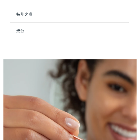
Professional IPL hair removal device
Microcurrent body toning
All hair treatments
All FAQ™ skincare
德國
預計送達日期
8/10/26
特別之處
FAQ™產品
FAQ™產品
痘肌護理
眼部護理
直布羅陀
PEACH™ 2
LUNA™ 4 body
預計送達日期
8/14/26
FAQ™ products
通過溶解皮膚上多餘的皮脂和油脂來疏通毛孔並減少痘痘。
All anti-aging treatments
All LED treatments
ESPADA™ 2 plus
BEAR™ 2 eyes & lips
成分
IPL hair removal
Massaging body brush
滋潤乾燥肌膚，減少泛紅，保持肌膚鎮靜舒適。
All toning treatments
希臘
預計送達日期
8/10/26
Recurring acne LED therapy
Microcurrent line smoothing device
鎖住水分，撫平細紋，令肌膚健康、光滑。
Ethylhexyl Palmitate, Caprylic/Capric Triglyceride, PEG-20
Glyceryl Triisostearate, Euphorbia Cerifera (Candelilla) Wax,
防止自由基損傷並幫助消除色素沉著。
Butyrospermum Parkii (She) Butter, Prunus Amygdalus
中國香港特別行政區
預計送達日期
8/11/26
PEACH™ 2 go
SUPERCHARGED™ serum
護發
毛孔護理
純素、零殘忍，配方含有79%天然成分。
Dulcis (Sweet Almond) Oil, Simmondsia Chinensis (Jojoba)
ESPADA™ 2
IRIS™ 2
Seed Oil, Parfum/Fragrance, Tocopheryl Acetate
Travel-friendly IPL hair removal
Firming body serum
匈牙利
LUNA™ 4 hair
預計送達日期
8/10/26
KIWI™ derma
Acne treatment device
Rejuvenating eye massager
NEW
2-in-1 LED scalp massager
Diamond microdermabrasion .
冰島
預計送達日期
8/11/26
PEACH™ Cooling Prep Gel
ESPADA™ Blemish Solution
眼部護膚
牙齒美白
Cooling IPL hair removal gel
印尼
預計送達日期
8/8/26
FLIP™ play advanced
KIWI™
Concentrated acne gel
Advanced eye care treatment
issa™ Teeth Whitening Set
LED light hairbrush
Blackhead remover
愛爾蘭
預計送達日期
8/10/26
更多的
Dual LED + sonic device & 18% PAP gel
ESPADA™ 設備
眼部護理設備
曼島
預計送達日期
8/12/26
LUNA™ Dual-Peptide Scalp
KIWI™ 皮肤护理
All acne treatment devices
All revitalizing eye massagers
Serum
issa™ Teeth Whitening Gel