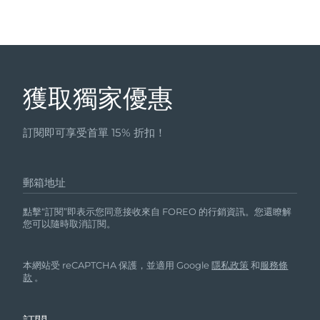
獲取獨家優惠
訂閱即可享受首單 15% 折扣！
郵箱地址
點擊“訂閱”即表示您同意接收來自 FOREO 的行銷資訊。您還瞭解
您可以隨時取消訂閱。
本網站受 reCAPTCHA 保護，並適用 Google
隱私政策
和
服務條
款
。