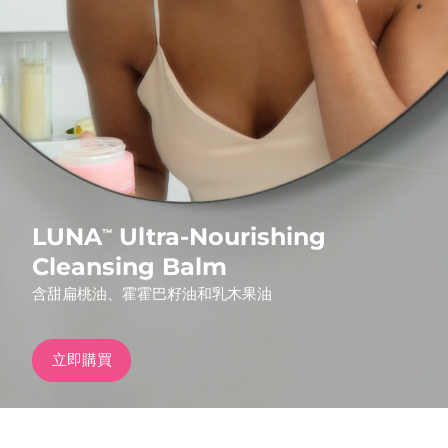
發貨國家
美國
預計送達日期
8/11/26
FAQ™ Dual LED Panel
英國
預計送達日期
8/10/26
熱門產品
西班牙
預計送達日期
8/10/26
澳洲
預計送達日期
8/13/26
LUNA
Ultra-Nourishing
™
法國
預計送達日期
8/10/26
Cleansing Balm
特別優惠
暢銷產品
含甜扁桃油、霍霍巴籽油和乳木果油
德國
預計送達日期
8/10/26
加拿大
預計送達日期
8/14/26
立即購買
紅光療法
澳洲
預計送達日期
8/13/26