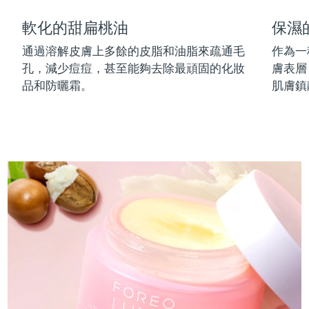
中國澳門特別行政區
預計送達日期
8/12/26
軟化的甜扁桃油
保濕
馬來西亞
通過溶解皮膚上多餘的皮脂和油脂來疏通毛
作為一
預計送達日期
8/13/26
孔，減少痘痘，甚至能夠去除最頑固的化妝
膚表層
馬爾他
預計送達日期
8/10/26
品和防曬霜。
肌膚鎮
墨西哥
預計送達日期
8/14/26
摩納哥
預計送達日期
8/11/26
荷蘭
預計送達日期
8/10/26
紐西蘭
預計送達日期
8/10/26
挪威
預計送達日期
8/10/26
阿曼
預計送達日期
8/13/26
菲律賓
預計送達日期
8/13/26