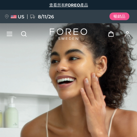
移
查看所有FOREO產品
至
主
內
容
US
8/11/26
暢銷品
新品
登入
語言
BREAKING NEWS
用戶信息
English
Deutsch
Español
我的設備
FAQ™ Pure Beauty-Tech Elixir
Français
Italiano
Português
我的訂單
Polski
Svenska
Русский
Türkçe
简体中文
繁體中文
我的地址
issa™ Teeth Whitening Set
我的訂閱