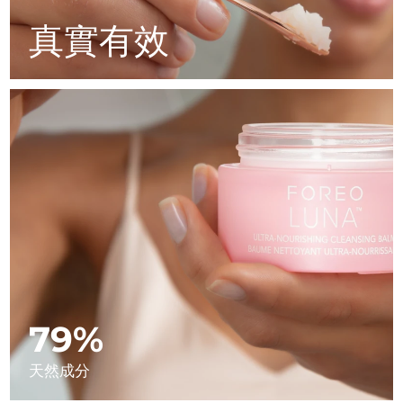
Advanced pore care essentials
以色列
預計送達日期
8/14/26
For healthy hair
18% PAP
真實有效
護膚品
男士
義大利
預計送達日期
8/10/26
日本
預計送達日期
8/13/26
澤西島
預計送達日期
8/15/26
全部購買
哈薩克
預計送達日期
8/12/26
FOREO APP
科威特
預計送達日期
8/10/26
關於我們
拉脫維亞
預計送達日期
8/10/26
黎巴嫩
預計送達日期
8/11/26
79%
立陶宛
預計送達日期
8/10/26
天然成分
盧森堡
預計送達日期
8/10/26