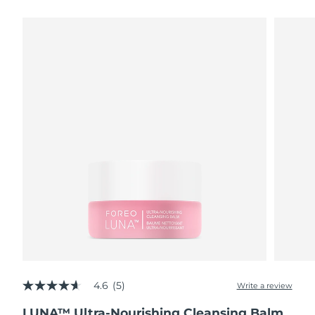
瑞典美膚護理
奧地利
預計送達日期
8/10/26
巴林
預計送達日期
8/11/26
面部清潔
緊致提拉
比利時
預計送達日期
8/10/26
LUNA™ 4 套裝
BEAR™ 2 套裝
百慕達
預計送達日期
8/16/26
Anti-aging massage
Microcurrent toning
波士尼亞與赫塞哥維納
預計送達日期
8/13/26
補水保濕
口腔護理
LUNA™ 4 Plus
BEAR™ 2 go
汶萊
預計送達日期
8/15/26
UFO™ 3 套裝
issa™ 4
Massage, LED heating
Microcurrent toning on-the-go
FAQ™ 抗老護理
Deep facial hydration
Hybrid silicone sonic toothbrush
保加利亞
預計送達日期
8/10/26
NEW
LUNA™ 4 Men
BEAR™ 2 eyes & lips
加拿大
預計送達日期
8/14/26
UFO™ 3 LED
issa™ 4 plus
For men, anti-aging massage
Microcurrent line smoothing device
Near-infrared and red light therapy
Smart hybrid silicone sonic toothbrush
4.6
(5)
智利
預計送達日期
8/14/26
Write a review
4.6
device
抗老
LED 護理
out
LUNA™ Ultra-Nourishing Cleansing Balm
of