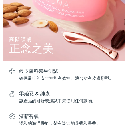
波蘭
預計送達日期
8/11/26
葡萄牙
預計送達日期
8/10/26
高階護膚
波多黎各
預計送達日期
8/12/26
正念之美
卡達
預計送達日期
8/11/26
留尼旺
預計送達日期
8/15/26
經皮膚科醫生測試
確保最佳的安全性和有效性。適合所有皮膚類型。
羅馬尼亞
預計送達日期
8/10/26
零殘忍 & 純素
俄羅斯
預計送達日期
8/18/26
該產品的研發或測試中未使用任何動物。
沙烏地阿拉伯
預計送達日期
8/11/26
清新香氣
新加坡
預計送達日期
8/12/26
溫和的海洋香氣，帶有淡淡的花香和果香。