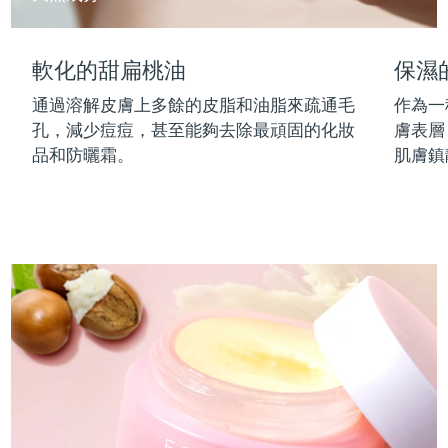
中國澳門特別行政區
預計送達日期
8/13/26
軟化的甜扁桃油
保濕
馬來西亞
預計送達日期
8/14/26
通過溶解皮膚上多餘的皮脂和油脂來疏通毛
作為一
馬爾他
預計送達日期
8/11/26
孔，減少痘痘，甚至能夠去除最頑固的化妝
膚表層
品和防曬霜。
肌膚鎮
墨西哥
預計送達日期
8/15/26
摩納哥
預計送達日期
8/12/26
荷蘭
預計送達日期
8/11/26
紐西蘭
預計送達日期
8/11/26
挪威
預計送達日期
8/11/26
阿曼
預計送達日期
8/14/26
菲律賓
預計送達日期
8/14/26