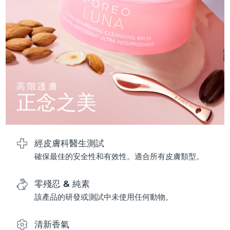
波蘭
預計送達日期
8/12/26
葡萄牙
預計送達日期
8/11/26
波多黎各
預計送達日期
8/13/26
高階護膚
正念之美
卡達
預計送達日期
8/12/26
留尼旺
預計送達日期
8/16/26
經皮膚科醫生測試
羅馬尼亞
預計送達日期
8/11/26
確保最佳的安全性和有效性。適合所有皮膚類型。
俄羅斯
預計送達日期
8/19/26
零殘忍 & 純素
沙烏地阿拉伯
預計送達日期
8/12/26
該產品的研發或測試中未使用任何動物。
新加坡
預計送達日期
8/13/26
清新香氣