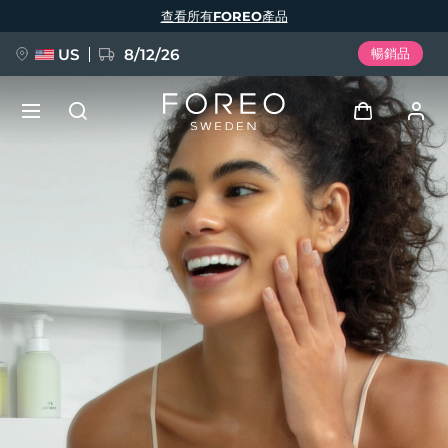
移
查看所有FOREO產品
至
主
內
容
US
8/12/26
暢銷品
新品
登入
語言
BREAKING NEWS
用戶信息
English
Deutsch
Español
我的設備
FAQ™ Pure Beauty-Tech Elixir
Français
Italiano
Português
我的訂單
Polski
Svenska
Русский
Türkçe
简体中文
繁體中文
我的地址
issa™ Teeth Whitening Set
我的訂閱