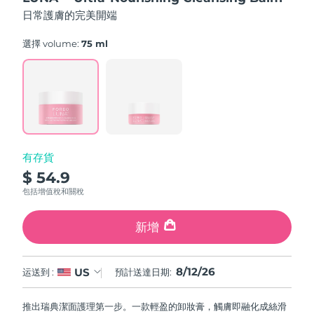
FAQ™ 101
FAQ™ 201
中國
LUNA™ 4 mini
面部提拉護理
預計送達日期
8/11/26
5
NEW
日常護膚的完美開端
issa™ 4 smile
stars,
UFO™ 3 mini
Clinical anti-aging
LED mask
For young skin, T-zone
Premium anti-aging skincare
average
哥倫比亞
預計送達日期
8/15/26
Hybrid silicone sonic toothbrush
Red light therapy device for young skin
rating
選擇 volume:
75 ml
value.
生髮
肌膚年輕化
Read
克羅埃西亞
預計送達日期
8/11/26
FAQ™ 102
FAQ™ 202
LUNA™ 4 go
BEAR™ 設備
5
FAQ™ 301
FAQ™ 501
Reviews.
issa™ 4 baby
UFO™ 3 go
Advanced clinical anti-aging
LED mask
For travel or gym bag
All premium facelift devices
NEW
Same
賽普勒斯
預計送達日期
8/12/26
LED hair strengthening scalp massager
Full-Spectrum Red Light Therapy
page
For ages 0-3
Portable red light therapy
link.
捷克
預計送達日期
8/11/26
FAQ™ 103
FAQ™ 211
LUNA™護膚
保健品
有存貨
FAQ™ Scalp Serum
FAQ™ 502
issa™ Teeth Whitening Set
面膜
Luxurious clinical anti-aging set
Anti-aging neck & décolleté LED mask
Premium cleansers & balm
丹麥
預計送達日期
8/11/26
$ 54.9
Scalp recovery probiotic serum
Full-Spectrum Red Light Therapy
Dual LED + sonic device & 18% PAP gel
Rejuvenation & hydration
專業治療
包括增值稅和關稅
愛沙尼亞
預計送達日期
8/11/26
FAQ™ P1 Primer
FAQ™ 221
LUNA™ 設備
新增
FAQ™護膚品
ISSA™ 設備
UFO™ 設備
Manuka honey primer
Anti-aging LED hand mask
芬蘭
FAQ™ Red Light Serum
預計送達日期
8/11/26
All facial cleansing devices
All FAQ™ skincare
All silicone sonic toothbrushes
All deep facial hydration devices
法國
預計送達日期
8/11/26
脫毛
身體護理
8/12/26
US
运送到 :
預計送達日期:
FAQ™護膚品
FAQ™護膚品
PEACH™ 2 Pro Max
BEAR™ 2 body
FAQ™產品
FAQ™ skincare
法屬玻里尼西亞
預計送達日期
8/15/26
All FAQ™ skincare
All FAQ™ skincare
推出瑞典潔面護理第一步。一款輕盈的卸妝膏，觸膚即融化成絲滑