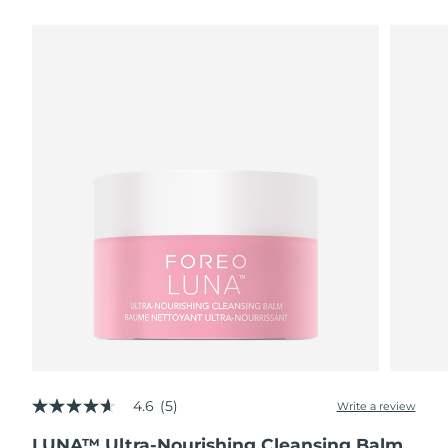
瑞典美膚護理
奧地利
預計送達日期
8/11/26
巴林
預計送達日期
8/12/26
面部清潔
緊致提拉
比利時
預計送達日期
8/11/26
LUNA™ 4 套裝
BEAR™ 2 套裝
百慕達
預計送達日期
8/17/26
Anti-aging massage
Microcurrent toning
波士尼亞與赫塞哥維納
預計送達日期
8/14/26
補水保濕
口腔護理
LUNA™ 4 Plus
BEAR™ 2 go
汶萊
預計送達日期
8/16/26
UFO™ 3 套裝
issa™ 4
Massage, LED heating
Microcurrent toning on-the-go
FAQ™ 抗老護理
Deep facial hydration
Hybrid silicone sonic toothbrush
保加利亞
預計送達日期
8/11/26
NEW
LUNA™ 4 Men
BEAR™ 2 eyes & lips
加拿大
預計送達日期
8/15/26
UFO™ 3 LED
issa™ 4 plus
For men, anti-aging massage
Microcurrent line smoothing device
Near-infrared and red light therapy
Smart hybrid silicone sonic toothbrush
4.6
(5)
智利
預計送達日期
8/15/26
Write a review
4.6
device
抗老
LED 護理
out
LUNA™ Ultra-Nourishing Cleansing Balm
of