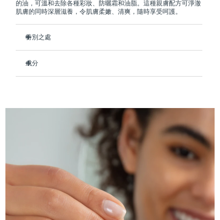
Professional IPL hair removal device
Microcurrent body toning
All hair treatments
All FAQ™ skincare
的油，可溫和去除各種彩妝、防曬霜和油脂。這種親膚配方可淨澈
肌膚的同時深層滋養，令肌膚柔嫩、清爽，隨時享受呵護。
德國
預計送達日期
8/11/26
FAQ™產品
FAQ™產品
痘肌護理
眼部護理
直布羅陀
PEACH™ 2
LUNA™ 4 body
預計送達日期
8/15/26
特別之處
FAQ™ products
All anti-aging treatments
All LED treatments
ESPADA™ 2 plus
BEAR™ 2 eyes & lips
IPL hair removal
Massaging body brush
All toning treatments
通過溶解皮膚上多餘的皮脂和油脂來疏通毛孔並減少痘痘。
希臘
預計送達日期
8/11/26
Recurring acne LED therapy
Microcurrent line smoothing device
成分
滋潤乾燥肌膚，減少泛紅，保持肌膚鎮靜舒適。
鎖住水分，撫平細紋，令肌膚健康、光滑。
Ethylhexyl Palmitate, Caprylic/Capric Triglyceride, PEG-20
中國香港特別行政區
預計送達日期
8/12/26
PEACH™ 2 go
SUPERCHARGED™ serum
護發
Glyceryl Triisostearate, Euphorbia Cerifera (Candelilla) Wax,
毛孔護理
防止自由基損傷並幫助消除色素沉著。
ESPADA™ 2
IRIS™ 2
Butyrospermum Parkii (She) Butter, Prunus Amygdalus
Travel-friendly IPL hair removal
Firming body serum
純素、零殘忍，配方含有79%天然成分。
Dulcis (Sweet Almond) Oil, Simmondsia Chinensis (Jojoba)
匈牙利
LUNA™ 4 hair
預計送達日期
8/11/26
KIWI™ derma
Acne treatment device
Rejuvenating eye massager
Seed Oil, Parfum/Fragrance, Tocopheryl Acetate
NEW
2-in-1 LED scalp massager
Diamond microdermabrasion .
冰島
預計送達日期
8/12/26
PEACH™ Cooling Prep Gel
ESPADA™ Blemish Solution
眼部護膚
牙齒美白
Cooling IPL hair removal gel
印尼
預計送達日期
8/9/26
FLIP™ play advanced
KIWI™
Concentrated acne gel
Advanced eye care treatment
issa™ Teeth Whitening Set
LED light hairbrush
Blackhead remover
愛爾蘭
預計送達日期
8/11/26
更多的
Dual LED + sonic device & 18% PAP gel
ESPADA™ 設備
眼部護理設備
曼島
預計送達日期
8/13/26
LUNA™ Dual-Peptide Scalp
KIWI™ 皮肤护理
All acne treatment devices
All revitalizing eye massagers
Serum
issa™ Teeth Whitening Gel