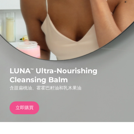
發貨國家
美國
預計送達日期
8/12/26
FAQ™ Dual LED Panel
英國
預計送達日期
8/11/26
熱門產品
西班牙
預計送達日期
8/11/26
澳洲
預計送達日期
8/14/26
LUNA
Ultra-Nourishing
™
法國
預計送達日期
8/11/26
Cleansing Balm
特別優惠
暢銷產品
含甜扁桃油、霍霍巴籽油和乳木果油
德國
預計送達日期
8/11/26
加拿大
預計送達日期
8/15/26
立即購買
紅光療法
澳洲
預計送達日期
8/14/26