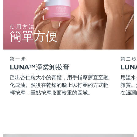
阿拉伯聯合大公國
預計送達日期
8/12/26
使用方法
英國
預計送達日期
8/11/26
簡單方便
美國
預計送達日期
8/12/26
烏茲別克
預計送達日期
8/16/26
第一步
第二步
LUNA™淨柔卸妝膏
LU
越南
預計送達日期
8/17/26
舀出杏仁粒大小的膏體，用手指摩擦直至融
用溫水
化成油。然後在乾燥的臉上以打圈的方式輕
雜質。
輕按摩，重點按摩妝面較重的區域。
在濕潤