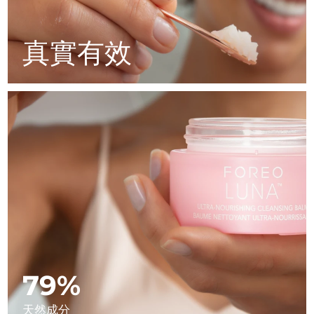
Advanced pore care essentials
以色列
預計送達日期
8/15/26
For healthy hair
18% PAP
護膚品
男士
義大利
預計送達日期
8/11/26
真實有效
日本
預計送達日期
8/14/26
澤西島
預計送達日期
8/16/26
全部購買
哈薩克
預計送達日期
8/13/26
FOREO APP
科威特
預計送達日期
8/11/26
關於我們
拉脫維亞
預計送達日期
8/11/26
黎巴嫩
預計送達日期
8/12/26
立陶宛
預計送達日期
8/11/26
79%
盧森堡
預計送達日期
8/11/26
天然成分