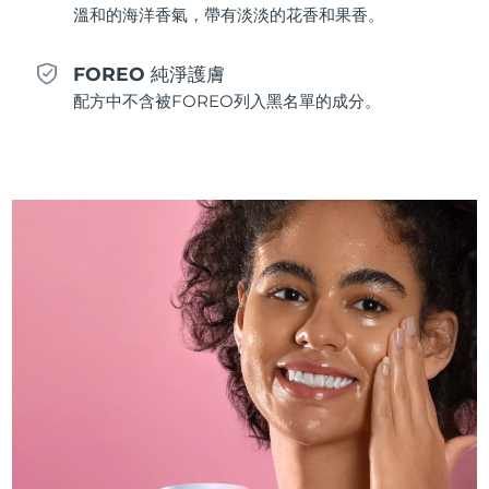
溫和的海洋香氣，帶有淡淡的花香和果香。
斯洛伐克
預計送達日期
8/11/26
FOREO 純淨護膚
斯洛維尼亞
預計送達日期
8/11/26
配方中不含被FOREO列入黑名單的成分。
南非
預計送達日期
8/19/26
南韓
預計送達日期
8/13/26
西班牙
預計送達日期
8/11/26
瑞典
預計送達日期
8/11/26
瑞士
預計送達日期
8/11/26
台灣
預計送達日期
8/16/26
泰國
預計送達日期
8/15/26
土耳其
預計送達日期
8/12/26