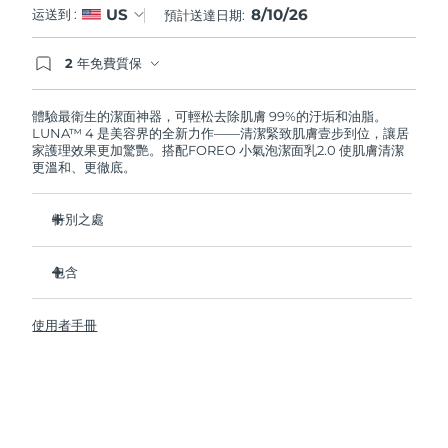
8/10/26
US
运送到 :
預計送達日期:
阿拉伯聯合大公國
預計送達日期
10/08/2026
2 年免費質保
如果您在2年質保期內發現任何非人為品質問題，
英國
預計送達日期
09/08/2026
FOREO將免費為您更換產品。
體驗最衛生的潔面神器，可輕松去除肌膚 99%的汙垢和油脂。
LUNA™ 4 是美容界的全新力作——清潔緊致肌膚壹步到位，讓居
美國
預計送達日期
10/08/2026
家護理效果更加驚艷。搭配FOREO 小氣泡潔面乳2.0 使肌膚清潔
更溫和、更徹底。
烏茲別克
預計送達日期
14/08/2026
特別之處
越南
預計送達日期
15/08/2026
96%的用戶表示皮膚看起來更健康了。81%的用戶表示瑕疵減
少了。
包含
去除深層汙垢和油脂，皮膚不拔幹。
LUNA™ 4
86%的用戶表示皮膚看起來和感覺起來更緊致，更有彈性了。
使用者手冊
LUNA™ Micro-Foam Cleanser 2.0
滋養並保護皮膚免受自由基損傷。
USB 充電線
衛生性是尼龍刷毛的35倍。
旅行袋
快速操作指南
基本操作指南