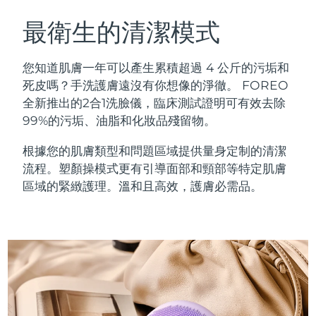
瑞典美膚護理
奧地利
預計送達日期
09/08/2026
最衛生的清潔模式
巴林
預計送達日期
10/08/2026
您知道肌膚一年可以產生累積超過 4 公斤的污垢和
面部清潔
緊致提拉
死皮嗎？手洗護膚遠沒有你想像的淨徹。 FOREO
比利時
預計送達日期
09/08/2026
全新推出的2合1洗臉儀，臨床測試證明可有效去除
LUNA™ 4 套裝
BEAR™ 2 套裝
99%的污垢、油脂和化妝品殘留物。
百慕達
預計送達日期
15/08/2026
Anti-aging massage
Microcurrent toning
根據您的肌膚類型和問題區域提供量身定制的清潔
波士尼亞與赫塞哥維納
預計送達日期
12/08/2026
流程。塑顏操模式更有引導面部和頸部等特定肌膚
補水保濕
口腔護理
LUNA™ 4 Plus
BEAR™ 2 go
區域的緊緻護理。溫和且高效，護膚必需品。
汶萊
預計送達日期
14/08/2026
UFO™ 3 套裝
issa™ 4
Massage, LED heating
Microcurrent toning on-the-go
FAQ™ 抗老護理
Deep facial hydration
Hybrid silicone sonic toothbrush
保加利亞
預計送達日期
09/08/2026
NEW
LUNA™ 4 Men
BEAR™ 2 eyes & lips
加拿大
預計送達日期
13/08/2026
UFO™ 3 LED
issa™ 4 plus
For men, anti-aging massage
Microcurrent line smoothing device
Near-infrared and red light therapy
Smart hybrid silicone sonic toothbrush
智利
預計送達日期
13/08/2026
device
抗老
LED 護理