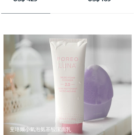
斐珞爾小氣泡氨基酸潔面乳