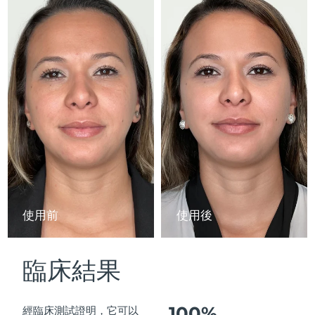
Advanced pore care essentials
以色列
預計送達日期
13/08/2026
For healthy hair
18% PAP
護膚品
男士
義大利
預計送達日期
09/08/2026
日本
預計送達日期
12/08/2026
澤西島
預計送達日期
14/08/2026
全部購買
哈薩克
預計送達日期
11/08/2026
FOREO APP
科威特
預計送達日期
09/08/2026
關於我們
拉脫維亞
預計送達日期
09/08/2026
使用前
使用後
黎巴嫩
預計送達日期
10/08/2026
臨床結果
立陶宛
預計送達日期
09/08/2026
盧森堡
預計送達日期
09/08/2026
100%
經臨床測試證明，它可以