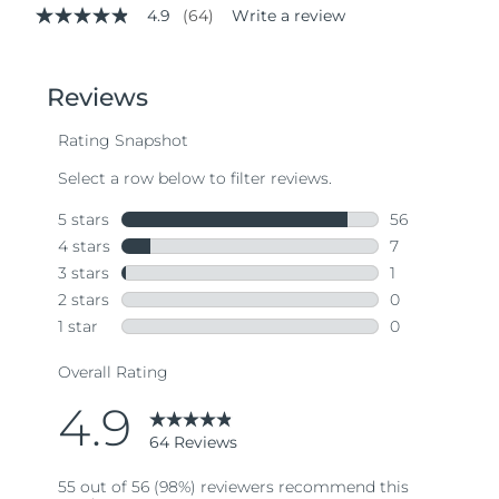
4.9
(64)
Write a review
4.9
out
of
5
stars,
average
rating
value.
Read
64
Reviews.
Same
page
link.