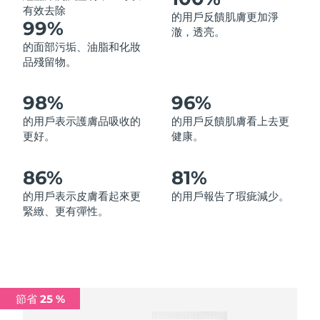
有效去除
的用戶反饋肌膚更加淨
中國澳門特別行政區
預計送達日期
11/08/2026
99%
澈，透亮。
的面部污垢、油脂和化妝
馬來西亞
預計送達日期
12/08/2026
品殘留物。
馬爾他
預計送達日期
09/08/2026
98%
96%
墨西哥
預計送達日期
13/08/2026
的用戶表示護膚品吸收的
的用戶反饋肌膚看上去更
更好。
健康。
摩納哥
預計送達日期
10/08/2026
86%
81%
荷蘭
預計送達日期
09/08/2026
的用戶表示皮膚看起來更
的用戶報告了瑕疵減少。
緊緻、更有彈性。
紐西蘭
預計送達日期
09/08/2026
挪威
預計送達日期
09/08/2026
阿曼
預計送達日期
12/08/2026
節省 25 %
菲律賓
預計送達日期
12/08/2026