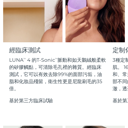
Professional IPL hair removal device
Microcurrent body toning
All hair treatments
All FAQ™ skincare
德國
預計送達日期
09/08/2026
FAQ™產品
FAQ™產品
痘肌護理
眼部護理
直布羅陀
PEACH™ 2
LUNA™ 4 body
預計送達日期
13/08/2026
FAQ™ products
All anti-aging treatments
All LED treatments
ESPADA™ 2 plus
BEAR™ 2 eyes & lips
IPL hair removal
Massaging body brush
All toning treatments
希臘
預計送達日期
09/08/2026
Recurring acne LED therapy
Microcurrent line smoothing device
中國香港特別行政區
預計送達日期
10/08/2026
經臨床測試
定制
PEACH™ 2 go
SUPERCHARGED™ serum
護發
毛孔護理
ESPADA™ 2
IRIS™ 2
Travel-friendly IPL hair removal
Firming body serum
LUNA
4 的T-Sonic
脈動和如天鵝絨般柔軟
3種定
TM
TM
匈牙利
LUNA™ 4 hair
預計送達日期
09/08/2026
KIWI™ derma
Acne treatment device
Rejuvenating eye massager
NEW
的矽膠觸點，可清除毛孔裡的雜質。經臨床
肌。 1
2-in-1 LED scalp massager
Diamond microdermabrasion .
測試，它可以有效去除99%的面部污垢，油
和、常
冰島
預計送達日期
10/08/2026
PEACH™ Cooling Prep Gel
脂和化妝品殘留，衛生性更是尼龍刷毛的35
部不同
ESPADA™ Blemish Solution
眼部護膚
牙齒美白
Cooling IPL hair removal gel
倍。
澈，透
印尼
預計送達日期
07/08/2026
FLIP™ play advanced
KIWI™
Concentrated acne gel
Advanced eye care treatment
issa™ Teeth Whitening Set
LED light hairbrush
Blackhead remover
基於第三方臨床試驗
基於第
愛爾蘭
預計送達日期
09/08/2026
更多的
Dual LED + sonic device & 18% PAP gel
ESPADA™ 設備
眼部護理設備
曼島
預計送達日期
11/08/2026
LUNA™ Dual-Peptide Scalp
KIWI™ 皮肤护理
All acne treatment devices
All revitalizing eye massagers
Serum
issa™ Teeth Whitening Gel