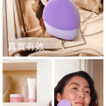
FAQ™ 101
FAQ™ 201
中國
LUNA™ 4 mini
面部提拉護理
預計送達日期
09/08/2026
NEW
issa™ 4 smile
UFO™ 3 mini
Clinical anti-aging
LED mask
For young skin, T-zone
Premium anti-aging skincare
哥倫比亞
預計送達日期
13/08/2026
Hybrid silicone sonic toothbrush
Red light therapy device for young skin
生髮
肌膚年輕化
克羅埃西亞
預計送達日期
09/08/2026
FAQ™ 102
FAQ™ 202
LUNA™ 4 go
BEAR™ 設備
FAQ™ 301
FAQ™ 501
issa™ 4 baby
UFO™ 3 go
Advanced clinical anti-aging
LED mask
For travel or gym bag
All premium facelift devices
NEW
賽普勒斯
預計送達日期
10/08/2026
LED hair strengthening scalp massager
Full-Spectrum Red Light Therapy
For ages 0-3
Portable red light therapy
LUNA
4
TM
真實有效
捷克
預計送達日期
09/08/2026
FAQ™ 103
FAQ™ 211
LUNA™護膚
保健品
FAQ™ Scalp Serum
FAQ™ 502
issa™ Teeth Whitening Set
面膜
Luxurious clinical anti-aging set
Anti-aging neck & décolleté LED mask
Premium cleansers & balm
丹麥
預計送達日期
09/08/2026
Scalp recovery probiotic serum
Full-Spectrum Red Light Therapy
Dual LED + sonic device & 18% PAP gel
Rejuvenation & hydration
專業治療
愛沙尼亞
預計送達日期
09/08/2026
FAQ™ P1 Primer
FAQ™ 221
LUNA™ 設備
FAQ™護膚品
ISSA™ 設備
UFO™ 設備
Manuka honey primer
Anti-aging LED hand mask
芬蘭
FAQ™ Red Light Serum
預計送達日期
09/08/2026
All facial cleansing devices
All FAQ™ skincare
All silicone sonic toothbrushes
All deep facial hydration devices
法國
預計送達日期
09/08/2026
脫毛
身體護理
FAQ™護膚品
FAQ™護膚品
PEACH™ 2 Pro Max
BEAR™ 2 body
FAQ™產品
FAQ™ skincare
法屬玻里尼西亞
預計送達日期
13/08/2026
All FAQ™ skincare
All FAQ™ skincare