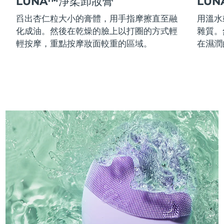
LUNA™淨柔卸妝膏
LU
舀出杏仁粒大小的膏體，用手指摩擦直至融
用溫水
化成油。然後在乾燥的臉上以打圈的方式輕
雜質。
輕按摩，重點按摩妝面較重的區域。
在濕潤