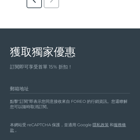
獲取獨家優惠
訂閱即可享受首單 15% 折扣！
郵箱地址
點擊“訂閱”即表示您同意接收來自 FOREO 的行銷資訊。您還瞭解
您可以隨時取消訂閱。
本網站受 reCAPTCHA 保護，並適用 Google
隱私政策
和
服務條
款
。