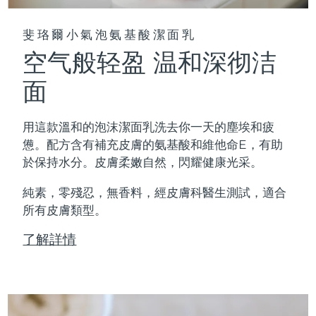
斐珞爾小氣泡氨基酸潔面乳
空气般轻盈 温和深彻洁
面
用這款溫和的泡沫潔面乳洗去你一天的塵埃和疲
憊。配方含有補充皮膚的氨基酸和維他命E，有助
於保持水分。皮膚柔嫩自然，閃耀健康光采。
純素，零殘忍，無香料，經皮膚科醫生測試，適合
所有皮膚類型。
了解詳情