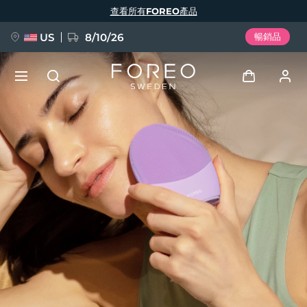
移
查看所有FOREO產品
至
主
內
容
US
8/10/26
暢銷品
新品
登入
語言
BREAKING NEWS
用戶信息
English
Deutsch
Español
我的設備
FAQ™ Pure Beauty-Tech Elixir
Français
Italiano
Português
我的訂單
Polski
Svenska
Русский
Türkçe
简体中文
繁體中文
我的地址
issa™ Teeth Whitening Set
我的訂閱