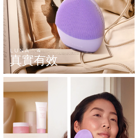
FAQ™ 101
FAQ™ 201
中國
LUNA™ 4 mini
面部提拉護理
預計送達日期
8/10/26
NEW
issa™ 4 smile
UFO™ 3 mini
Clinical anti-aging
LED mask
For young skin, T-zone
Premium anti-aging skincare
哥倫比亞
預計送達日期
8/14/26
Hybrid silicone sonic toothbrush
Red light therapy device for young skin
生髮
肌膚年輕化
克羅埃西亞
預計送達日期
8/10/26
FAQ™ 102
FAQ™ 202
LUNA™ 4 go
BEAR™ 設備
FAQ™ 301
FAQ™ 501
issa™ 4 baby
UFO™ 3 go
Advanced clinical anti-aging
LED mask
For travel or gym bag
All premium facelift devices
NEW
賽普勒斯
預計送達日期
8/11/26
LED hair strengthening scalp massager
Full-Spectrum Red Light Therapy
For ages 0-3
Portable red light therapy
LUNA
4
TM
真實有效
捷克
預計送達日期
8/10/26
FAQ™ 103
FAQ™ 211
LUNA™護膚
保健品
FAQ™ Scalp Serum
FAQ™ 502
issa™ Teeth Whitening Set
面膜
Luxurious clinical anti-aging set
Anti-aging neck & décolleté LED mask
Premium cleansers & balm
丹麥
預計送達日期
8/10/26
Scalp recovery probiotic serum
Full-Spectrum Red Light Therapy
Dual LED + sonic device & 18% PAP gel
Rejuvenation & hydration
專業治療
愛沙尼亞
預計送達日期
8/10/26
FAQ™ P1 Primer
FAQ™ 221
LUNA™ 設備
FAQ™護膚品
ISSA™ 設備
UFO™ 設備
Manuka honey primer
Anti-aging LED hand mask
芬蘭
FAQ™ Red Light Serum
預計送達日期
8/10/26
All facial cleansing devices
All FAQ™ skincare
All silicone sonic toothbrushes
All deep facial hydration devices
法國
預計送達日期
8/10/26
脫毛
身體護理
FAQ™護膚品
FAQ™護膚品
PEACH™ 2 Pro Max
BEAR™ 2 body
FAQ™產品
FAQ™ skincare
法屬玻里尼西亞
預計送達日期
8/14/26
All FAQ™ skincare
All FAQ™ skincare