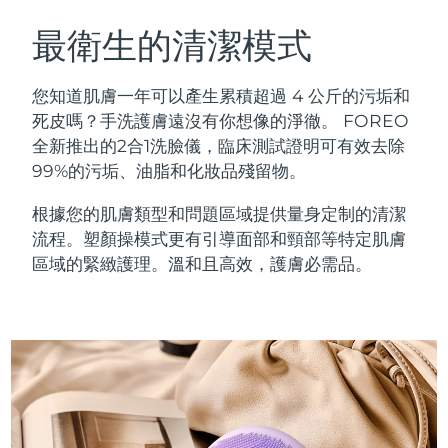
瑞典美膚護理
奧地利
預計送達日期
8/10/26
最衛生的清潔模式
巴林
預計送達日期
8/11/26
您知道肌膚一年可以產生累積超過 4 公斤的污垢和
面部清潔
緊致提拉
死皮嗎？手洗護膚遠沒有你想像的淨徹。 FOREO
比利時
預計送達日期
8/10/26
全新推出的2合1洗臉儀，臨床測試證明可有效去除
LUNA™ 4 套裝
BEAR™ 2 套裝
99%的污垢、油脂和化妝品殘留物。
百慕達
預計送達日期
8/16/26
Anti-aging massage
Microcurrent toning
根據您的肌膚類型和問題區域提供量身定制的清潔
波士尼亞與赫塞哥維納
預計送達日期
8/13/26
流程。塑顏操模式更有引導面部和頸部等特定肌膚
補水保濕
口腔護理
LUNA™ 4 Plus
BEAR™ 2 go
區域的緊緻護理。溫和且高效，護膚必需品。
汶萊
預計送達日期
8/15/26
UFO™ 3 套裝
issa™ 4
Massage, LED heating
Microcurrent toning on-the-go
FAQ™ 抗老護理
Deep facial hydration
Hybrid silicone sonic toothbrush
保加利亞
預計送達日期
8/10/26
NEW
LUNA™ 4 Men
BEAR™ 2 eyes & lips
加拿大
預計送達日期
8/14/26
UFO™ 3 LED
issa™ 4 plus
For men, anti-aging massage
Microcurrent line smoothing device
Near-infrared and red light therapy
Smart hybrid silicone sonic toothbrush
智利
預計送達日期
8/14/26
device
抗老
LED 護理