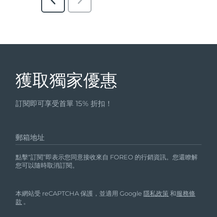
獲取獨家優惠
訂閱即可享受首單 15% 折扣！
郵箱地址
點擊“訂閱”即表示您同意接收來自 FOREO 的行銷資訊。您還瞭解
您可以隨時取消訂閱。
本網站受 reCAPTCHA 保護，並適用 Google
隱私政策
和
服務條
款
。