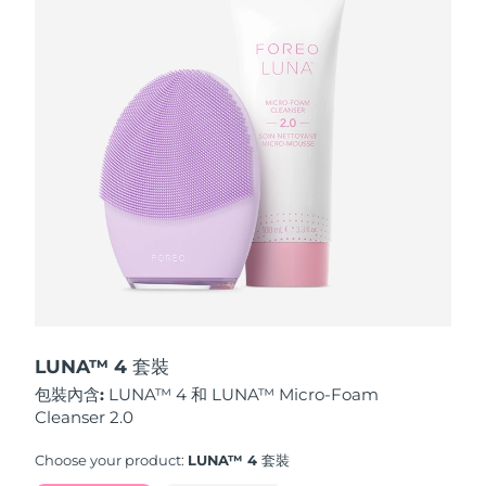
波蘭
預計送達日期
8/11/26
葡萄牙
預計送達日期
8/10/26
波多黎各
預計送達日期
8/12/26
卡達
預計送達日期
8/11/26
留尼旺
預計送達日期
8/15/26
羅馬尼亞
預計送達日期
8/10/26
俄羅斯
預計送達日期
8/18/26
LUNA™ 4 套裝
包裝內含:
LUNA™ 4 和 LUNA™ Micro-Foam
沙烏地阿拉伯
預計送達日期
8/11/26
Cleanser 2.0
新加坡
預計送達日期
8/12/26
Choose your product:
LUNA™ 4 套裝