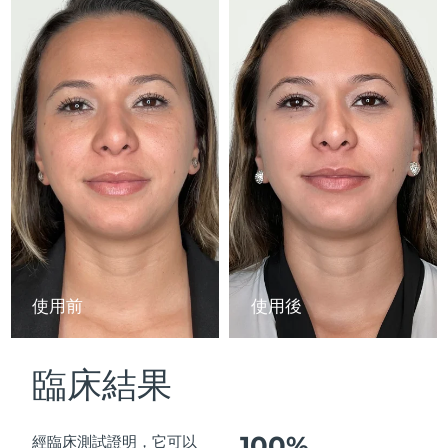
Advanced pore care essentials
以色列
預計送達日期
8/14/26
For healthy hair
18% PAP
護膚品
男士
義大利
預計送達日期
8/10/26
日本
預計送達日期
8/13/26
澤西島
預計送達日期
8/15/26
全部購買
哈薩克
預計送達日期
8/12/26
FOREO APP
科威特
預計送達日期
8/10/26
關於我們
拉脫維亞
預計送達日期
8/10/26
使用前
使用後
黎巴嫩
預計送達日期
8/11/26
臨床結果
立陶宛
預計送達日期
8/10/26
盧森堡
預計送達日期
8/10/26
100%
經臨床測試證明，它可以