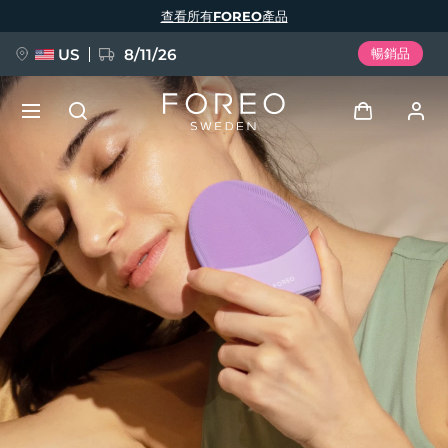
移
查看所有FOREO產品
至
主
內
容
US
8/11/26
暢銷品
新品
登入
語言
BREAKING NEWS
用戶信息
English
Deutsch
Español
我的設備
FAQ™ Pure Beauty-Tech Elixir
Français
Italiano
Português
我的訂單
Polski
Svenska
Русский
Türkçe
简体中文
繁體中文
我的地址
issa™ Teeth Whitening Set
我的訂閱