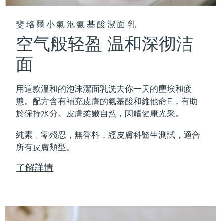
斐珞爾小氣泡氨基酸潔面乳
空气般轻盈 温和深彻洁
面
用這款溫和的泡沫潔面乳洗去你一天的塵埃和疲
憊。配方含有補充皮膚的氨基酸和維他命E，有助
於保持水分。皮膚柔嫩自然，閃耀健康光采。
純素，零殘忍，無香料，經皮膚科醫生測試，適合
所有皮膚類型。
了解詳情