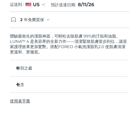
8/11/26
US
运送到 :
預計送達日期:
阿拉伯聯合大公國
預計送達日期
8/11/26
2 年免費質保
如果您在2年質保期內發現任何非人為品質問題，
英國
預計送達日期
8/10/26
FOREO將免費為您更換產品。
體驗最衛生的潔面神器，可輕松去除肌膚 99%的汙垢和油脂。
LUNA™ 4 是美容界的全新力作——清潔緊致肌膚壹步到位，讓居
美國
預計送達日期
8/11/26
家護理效果更加驚艷。搭配FOREO 小氣泡潔面乳2.0 使肌膚清潔
更溫和、更徹底。
烏茲別克
預計送達日期
8/15/26
特別之處
越南
預計送達日期
8/16/26
96%的用戶表示皮膚看起來更健康了。81%的用戶表示瑕疵減
少了。
包含
去除深層汙垢和油脂，皮膚不拔幹。
LUNA™ 4
86%的用戶表示皮膚看起來和感覺起來更緊致，更有彈性了。
使用者手冊
LUNA™ Micro-Foam Cleanser 2.0
滋養並保護皮膚免受自由基損傷。
USB 充電線
衛生性是尼龍刷毛的35倍。
旅行袋
快速操作指南
基本操作指南