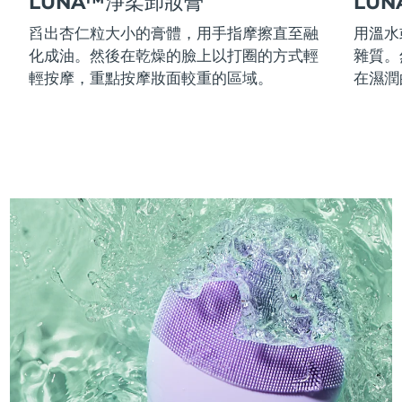
LUNA™淨柔卸妝膏
LU
舀出杏仁粒大小的膏體，用手指摩擦直至融
用溫水
化成油。然後在乾燥的臉上以打圈的方式輕
雜質。
輕按摩，重點按摩妝面較重的區域。
在濕潤