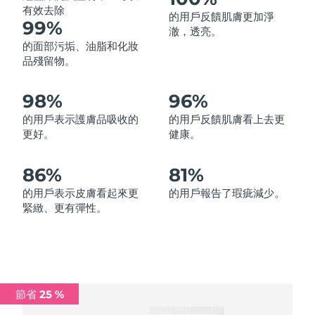
有效去除
的用戶反饋肌膚更加淨
中國澳門特別行政區
預計送達日期
8/12/26
99%
澈，透亮。
的面部污垢、油脂和化妝
馬來西亞
預計送達日期
8/13/26
品殘留物。
馬爾他
預計送達日期
8/10/26
98%
96%
墨西哥
預計送達日期
8/14/26
的用戶表示護膚品吸收的
的用戶反饋肌膚看上去更
更好。
健康。
摩納哥
預計送達日期
8/11/26
86%
81%
荷蘭
預計送達日期
8/10/26
的用戶表示皮膚看起來更
的用戶報告了瑕疵減少。
緊緻、更有彈性。
紐西蘭
預計送達日期
8/10/26
挪威
預計送達日期
8/10/26
阿曼
預計送達日期
8/13/26
節省 25 %
菲律賓
預計送達日期
8/13/26