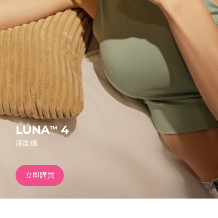
發貨國家
美國
預計送達日期
8/11/26
FAQ™ Dual LED Panel
英國
預計送達日期
8/10/26
熱門產品
西班牙
預計送達日期
8/10/26
澳洲
預計送達日期
8/13/26
法國
預計送達日期
8/10/26
LUNA
4
TM
特別優惠
暢銷產品
潔面儀
德國
預計送達日期
8/10/26
加拿大
預計送達日期
8/14/26
立即購買
紅光療法
澳洲
預計送達日期
8/13/26