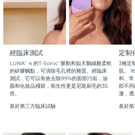
Professional IPL hair removal device
Microcurrent body toning
All hair treatments
All FAQ™ skincare
德國
預計送達日期
8/10/26
FAQ™產品
FAQ™產品
痘肌護理
眼部護理
直布羅陀
PEACH™ 2
LUNA™ 4 body
預計送達日期
8/14/26
FAQ™ products
All anti-aging treatments
All LED treatments
ESPADA™ 2 plus
BEAR™ 2 eyes & lips
IPL hair removal
Massaging body brush
All toning treatments
希臘
預計送達日期
8/10/26
Recurring acne LED therapy
Microcurrent line smoothing device
中國香港特別行政區
預計送達日期
8/11/26
經臨床測試
定制
PEACH™ 2 go
SUPERCHARGED™ serum
護發
毛孔護理
ESPADA™ 2
IRIS™ 2
Travel-friendly IPL hair removal
Firming body serum
LUNA
4 的T-Sonic
脈動和如天鵝絨般柔軟
3種定
TM
TM
匈牙利
LUNA™ 4 hair
預計送達日期
8/10/26
KIWI™ derma
Acne treatment device
Rejuvenating eye massager
NEW
的矽膠觸點，可清除毛孔裡的雜質。經臨床
肌。 1
2-in-1 LED scalp massager
Diamond microdermabrasion .
測試，它可以有效去除99%的面部污垢，油
和、常
冰島
預計送達日期
8/11/26
PEACH™ Cooling Prep Gel
脂和化妝品殘留，衛生性更是尼龍刷毛的35
部不同
ESPADA™ Blemish Solution
眼部護膚
牙齒美白
Cooling IPL hair removal gel
倍。
澈，透
印尼
預計送達日期
8/8/26
FLIP™ play advanced
KIWI™
Concentrated acne gel
Advanced eye care treatment
issa™ Teeth Whitening Set
LED light hairbrush
Blackhead remover
基於第三方臨床試驗
基於第
愛爾蘭
預計送達日期
8/10/26
更多的
Dual LED + sonic device & 18% PAP gel
ESPADA™ 設備
眼部護理設備
曼島
預計送達日期
8/12/26
LUNA™ Dual-Peptide Scalp
KIWI™ 皮肤护理
All acne treatment devices
All revitalizing eye massagers
Serum
issa™ Teeth Whitening Gel