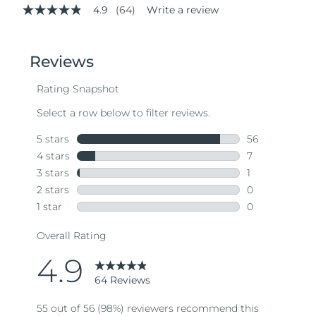
4.9
(64)
Write a review
4.9
out
of
5
stars,
average
rating
value.
Read
64
Reviews.
Same
page
link.