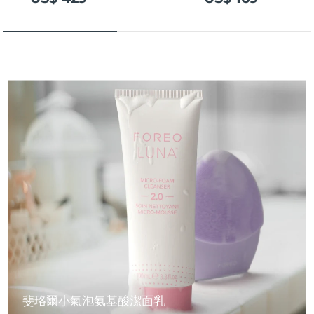
斐珞爾小氣泡氨基酸潔面乳