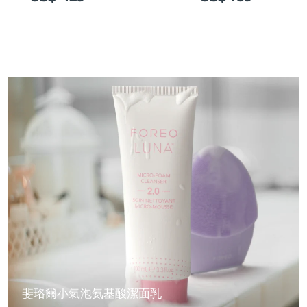
斐珞爾小氣泡氨基酸潔面乳