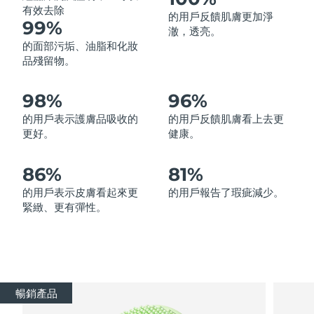
有效去除
的用戶反饋肌膚更加淨
中國澳門特別行政區
預計送達日期
10/08/2026
99%
澈，透亮。
的面部污垢、油脂和化妝
馬來西亞
預計送達日期
11/08/2026
品殘留物。
馬爾他
預計送達日期
08/08/2026
98%
96%
墨西哥
預計送達日期
12/08/2026
的用戶表示護膚品吸收的
的用戶反饋肌膚看上去更
更好。
健康。
摩納哥
預計送達日期
09/08/2026
86%
81%
荷蘭
預計送達日期
08/08/2026
的用戶表示皮膚看起來更
的用戶報告了瑕疵減少。
緊緻、更有彈性。
紐西蘭
預計送達日期
08/08/2026
挪威
預計送達日期
08/08/2026
阿曼
預計送達日期
11/08/2026
暢銷產品
菲律賓
預計送達日期
11/08/2026