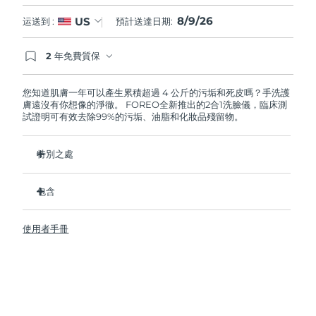
8/9/26
US
运送到 :
預計送達日期:
阿拉伯聯合大公國
預計送達日期
09/08/2026
2 年免費質保
英國
預計送達日期
08/08/2026
如果您在2年質保期內發現任何非人為品質問題，
FOREO將免費為您更換產品。
您知道肌膚一年可以產生累積超過 4 公斤的污垢和死皮嗎？手洗護
美國
預計送達日期
09/08/2026
膚遠沒有你想像的淨徹。 FOREO全新推出的2合1洗臉儀，臨床測
試證明可有效去除99%的污垢、油脂和化妝品殘留物。
烏茲別克
預計送達日期
13/08/2026
特別之處
越南
預計送達日期
14/08/2026
衛生性是尼龍刷頭的35倍。
包含
100%的用戶反饋肌膚更加淨澈，透亮。
96%的用戶反饋肌膚看上去更健康。
LUNA
4
™
使用者手冊
98% 的用戶表示護膚品吸收的更好。
USB 充電線
86%的用戶表示皮膚更緊緻，有彈性。
旅行袋
16檔可調節強度，3重清潔模式，4種針對性塑顏操，和5大按
快速操作指南
摩手法。
基本操作指南
2年質保 (西班牙、葡萄牙、瑞典：3年質保)