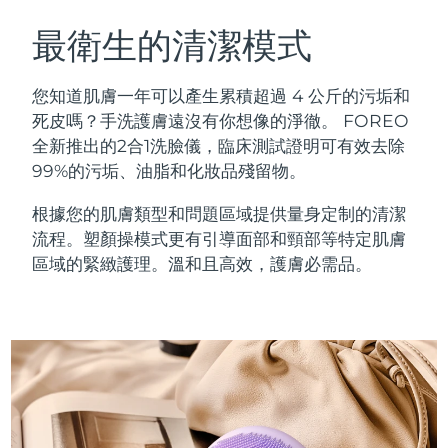
瑞典美膚護理
奧地利
預計送達日期
08/08/2026
最衛生的清潔模式
巴林
預計送達日期
09/08/2026
您知道肌膚一年可以產生累積超過 4 公斤的污垢和
面部清潔
緊致提拉
死皮嗎？手洗護膚遠沒有你想像的淨徹。 FOREO
比利時
預計送達日期
08/08/2026
全新推出的2合1洗臉儀，臨床測試證明可有效去除
LUNA™ 4 套裝
BEAR™ 2 套裝
99%的污垢、油脂和化妝品殘留物。
百慕達
預計送達日期
14/08/2026
Anti-aging massage
Microcurrent toning
根據您的肌膚類型和問題區域提供量身定制的清潔
波士尼亞與赫塞哥維納
預計送達日期
11/08/2026
流程。塑顏操模式更有引導面部和頸部等特定肌膚
補水保濕
口腔護理
LUNA™ 4 Plus
BEAR™ 2 go
區域的緊緻護理。溫和且高效，護膚必需品。
汶萊
預計送達日期
13/08/2026
UFO™ 3 套裝
issa™ 4
Massage, LED heating
Microcurrent toning on-the-go
FAQ™ 抗老護理
Deep facial hydration
Hybrid silicone sonic toothbrush
保加利亞
預計送達日期
08/08/2026
NEW
LUNA™ 4 Men
BEAR™ 2 eyes & lips
加拿大
預計送達日期
12/08/2026
UFO™ 3 LED
issa™ 4 plus
For men, anti-aging massage
Microcurrent line smoothing device
Near-infrared and red light therapy
Smart hybrid silicone sonic toothbrush
智利
預計送達日期
12/08/2026
device
抗老
LED 護理