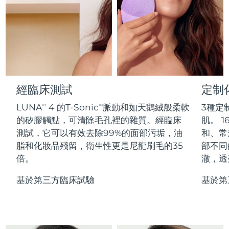
Professional IPL hair removal device
Microcurrent body toning
All hair treatments
All FAQ™ skincare
德國
預計送達日期
08/08/2026
FAQ™產品
FAQ™產品
痘肌護理
眼部護理
直布羅陀
PEACH™ 2
LUNA™ 4 body
預計送達日期
12/08/2026
FAQ™ products
All anti-aging treatments
All LED treatments
ESPADA™ 2 plus
BEAR™ 2 eyes & lips
IPL hair removal
Massaging body brush
All toning treatments
希臘
預計送達日期
08/08/2026
Recurring acne LED therapy
Microcurrent line smoothing device
中國香港特別行政區
預計送達日期
09/08/2026
經臨床測試
定制
PEACH™ 2 go
SUPERCHARGED™ serum
護發
毛孔護理
ESPADA™ 2
IRIS™ 2
Travel-friendly IPL hair removal
Firming body serum
LUNA
4 的T-Sonic
脈動和如天鵝絨般柔軟
3種定
TM
TM
匈牙利
LUNA™ 4 hair
預計送達日期
08/08/2026
KIWI™ derma
Acne treatment device
Rejuvenating eye massager
NEW
的矽膠觸點，可清除毛孔裡的雜質。經臨床
肌。 1
2-in-1 LED scalp massager
Diamond microdermabrasion .
測試，它可以有效去除99%的面部污垢，油
和、常
冰島
預計送達日期
09/08/2026
PEACH™ Cooling Prep Gel
脂和化妝品殘留，衛生性更是尼龍刷毛的35
部不同
ESPADA™ Blemish Solution
眼部護膚
牙齒美白
Cooling IPL hair removal gel
倍。
澈，透
印尼
預計送達日期
06/08/2026
FLIP™ play advanced
KIWI™
Concentrated acne gel
Advanced eye care treatment
issa™ Teeth Whitening Set
LED light hairbrush
Blackhead remover
基於第三方臨床試驗
基於第
愛爾蘭
預計送達日期
08/08/2026
更多的
Dual LED + sonic device & 18% PAP gel
ESPADA™ 設備
眼部護理設備
曼島
預計送達日期
10/08/2026
LUNA™ Dual-Peptide Scalp
KIWI™ 皮肤护理
All acne treatment devices
All revitalizing eye massagers
Serum
issa™ Teeth Whitening Gel