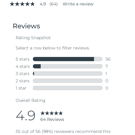
4.9
(64)
Write a review
4.9
out
of
5
stars,
average
rating
value.
Read
64
Reviews.
Same
page
link.