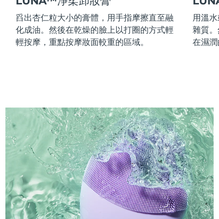
LUNA™淨柔卸妝膏
LU
舀出杏仁粒大小的膏體，用手指摩擦直至融
用溫水
化成油。然後在乾燥的臉上以打圈的方式輕
雜質。
輕按摩，重點按摩妝面較重的區域。
在濕潤