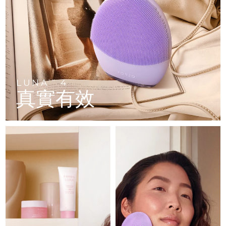
FAQ™ 101
FAQ™ 201
中國
LUNA™ 4 mini
面部提拉護理
預計送達日期
08/08/2026
NEW
issa™ 4 smile
UFO™ 3 mini
Clinical anti-aging
LED mask
For young skin, T-zone
Premium anti-aging skincare
哥倫比亞
預計送達日期
12/08/2026
Hybrid silicone sonic toothbrush
Red light therapy device for young skin
生髮
肌膚年輕化
克羅埃西亞
預計送達日期
08/08/2026
FAQ™ 102
FAQ™ 202
LUNA™ 4 go
BEAR™ 設備
FAQ™ 301
FAQ™ 501
issa™ 4 baby
UFO™ 3 go
Advanced clinical anti-aging
LED mask
For travel or gym bag
All premium facelift devices
NEW
賽普勒斯
預計送達日期
09/08/2026
LED hair strengthening scalp massager
Full-Spectrum Red Light Therapy
For ages 0-3
Portable red light therapy
LUNA
4
TM
真實有效
捷克
預計送達日期
08/08/2026
FAQ™ 103
FAQ™ 211
LUNA™護膚
保健品
FAQ™ Scalp Serum
FAQ™ 502
issa™ Teeth Whitening Set
面膜
Luxurious clinical anti-aging set
Anti-aging neck & décolleté LED mask
Premium cleansers & balm
丹麥
預計送達日期
08/08/2026
Scalp recovery probiotic serum
Full-Spectrum Red Light Therapy
Dual LED + sonic device & 18% PAP gel
Rejuvenation & hydration
專業治療
愛沙尼亞
預計送達日期
08/08/2026
FAQ™ P1 Primer
FAQ™ 221
LUNA™ 設備
FAQ™護膚品
ISSA™ 設備
UFO™ 設備
Manuka honey primer
Anti-aging LED hand mask
芬蘭
FAQ™ Red Light Serum
預計送達日期
08/08/2026
All facial cleansing devices
All FAQ™ skincare
All silicone sonic toothbrushes
All deep facial hydration devices
法國
預計送達日期
08/08/2026
脫毛
身體護理
FAQ™護膚品
FAQ™護膚品
PEACH™ 2 Pro Max
BEAR™ 2 body
FAQ™產品
FAQ™ skincare
法屬玻里尼西亞
預計送達日期
12/08/2026
All FAQ™ skincare
All FAQ™ skincare