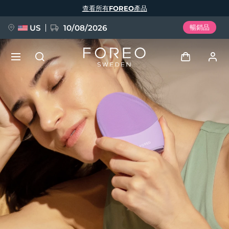
移
查看所有FOREO產品
至
主
內
容
US
10/08/2026
暢銷品
新品
登入
語言
BREAKING NEWS
用戶信息
English
Deutsch
Español
我的設備
FAQ™ Pure Beauty-Tech Elixir
Français
Italiano
Português
我的訂單
Polski
Svenska
Русский
Türkçe
简体中文
繁體中文
我的地址
issa™ Teeth Whitening Set
我的訂閱