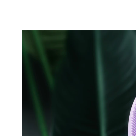
KIWI™ 皮肤护理
All acne treatment devices
All revitalizing eye massagers
Serum
issa™ Teeth Whitening Gel
Advanced pore care essentials
For healthy hair
18% PAP
護膚品
男士
全部購買
FOREO APP
關於我們