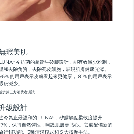
無瑕美肌
LUNA
4 抗菌的超衛生矽膠設計，能有效減少粉刺，
TM
溫和去除角質，去除死皮細胞，展現肌膚健康光澤。
96% 的用戶表示皮膚看起來更健康， 81% 的用戶表示
瑕疵減少。
基於第三方消費者測試
升級設計
迄今為止最溫和的 LUNA
，矽膠觸點柔軟度提升
TM
17%，保持自然彈性，呵護肌膚更貼心。它還配備新的
旅行鎖功能、3種清潔模式和 5 大按摩手法。