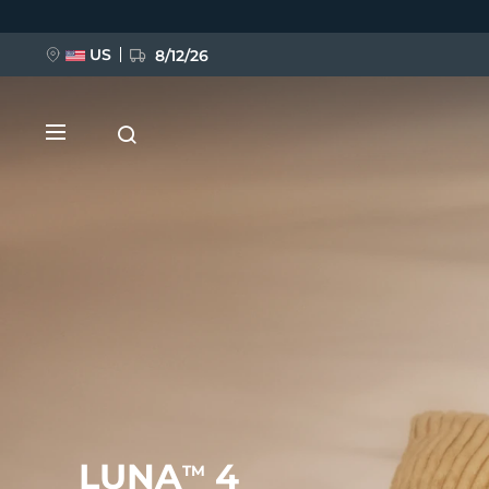
移
至
主
內
US
8/12/26
容
新品
BREAKING NEWS
FAQ™ Pure Beauty-Tech Elixir
LUNA
4
TM