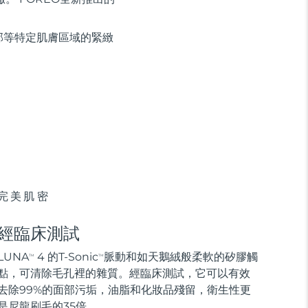
部等特定肌膚區域的緊緻
完美肌密
經臨床測試
LUNA
4 的T-Sonic
脈動和如天鵝絨般柔軟的矽膠觸
TM
TM
點，可清除毛孔裡的雜質。經臨床測試，它可以有效
去除99%的面部污垢，油脂和化妝品殘留，衛生性更
是尼龍刷毛的35倍。