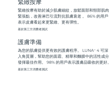
緊緻按摩
脫毛
FAQ™護膚品
身體護理
FAQ™護膚品
FAQ™產品
FAQ™ skincare
All FAQ™ skincare
All FAQ™ skincare
PEACH™ 2 Pro Max
BEAR™ 2 body
緊緻按摩有助於減少肌膚細紋，放鬆面部和頸部肌肉
All hair treatments
All FAQ™ skincare
Professional IPL hair removal device
Microcurrent body toning
緊張點，改善淋巴引流對抗肌膚衰老 。 86% 的用戶
表示皮膚看起來更緊緻、更有彈性。
FAQ™產品
FAQ™產品
痘肌護理
FAQ™ products
眼部護理
基於第三方消費者測試
All anti-aging treatments
All LED treatments
PEACH™ 2
LUNA™ 4 body
All toning treatments
ESPADA™ 2 plus
BEAR™ 2 eyes & lips
IPL hair removal
Massaging body brush
護膚準備
Recurring acne LED therapy
Microcurrent line smoothing device
為您的肌膚提供更有效的護膚程序。 LUNA
4 可深
TM
PEACH™ 2 go
SUPERCHARGED™ serum
入角質層，幫助您的面霜、精華和麵膜中的活性成分
護發
毛孔護理
ESPADA™ 2
IRIS™ 2
Travel-friendly IPL hair removal
Firming body serum
發揮最佳作用。 98% 的用戶表示護膚品吸收的更好
LUNA™ 4 hair
KIWI™ derma
Acne treatment device
Rejuvenating eye massager
NEW
基於第三方消費者測試
2-in-1 LED scalp massager
Diamond microdermabrasion .
PEACH™ Cooling Prep Gel
ESPADA™ Blemish Solution
眼部護膚
牙齒美白
Cooling IPL hair removal gel
FLIP™ play advanced
KIWI™
Concentrated acne gel
Advanced eye care treatment
issa™ Teeth Whitening Set
LED light hairbrush
Blackhead remover
Dual LED + sonic device & 18% PAP gel
更多的
ESPADA™ 設備
眼部護理設備
LUNA™ Dual-Peptide Scalp