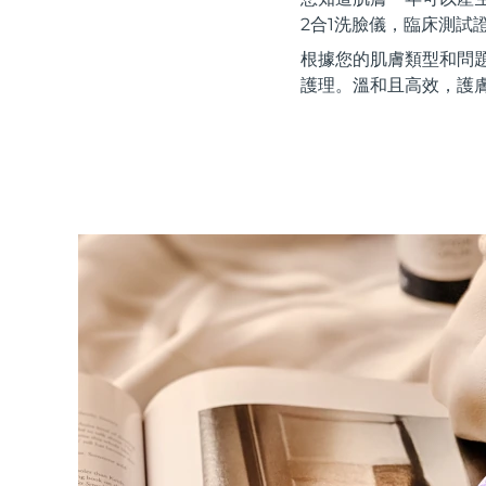
紅光療法
2合1洗臉儀，臨床測試
根據您的肌膚類型和問
護理。溫和且高效，護
瑞典美膚護理
面部清潔
緊致提拉
LUNA™ 4 套裝
BEAR™ 2 套裝
Anti-aging massage
Microcurrent toning
補水保濕
口腔護理
LUNA™ 4 Plus
BEAR™ 2 go
UFO™ 3 套裝
issa™ 4
Massage, LED heating
Microcurrent toning on-the-go
Deep facial hydration
Hybrid silicone sonic toothbrush
FAQ™ 抗老護理
LUNA™ 4 Men
BEAR™ 2 eyes & lips
NEW
UFO™ 3 LED
issa™ 4 plus
For men, anti-aging massage
Microcurrent line smoothing device