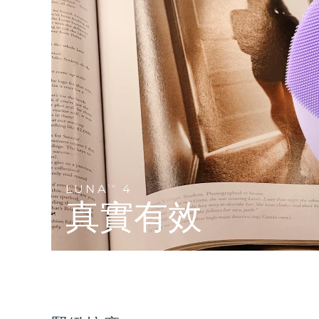
Near-infrared and red light therapy device
Smart hybrid silicone sonic toothbrush
抗老
LED 護理
LUNA™ 4 mini
面部提拉護理
FAQ™ 101
FAQ™ 201
UFO™ 3 mini
issa™ 4 smile
For young skin, T-zone
Premium anti-aging skincare
NEW
Clinical anti-aging
LED mask
Red light therapy device for young skin
Hybrid silicone sonic toothbrush
生髮
LUNA™ 4 go
BEAR™ 設備
肌膚年輕化
FAQ™ 102
FAQ™ 202
UFO™ 3 go
issa™ 4 baby
For travel or gym bag
All premium facelift devices
FAQ™ 301
FAQ™ 501
Advanced clinical anti-aging
LED mask
Portable red light therapy
For ages 0-3
NEW
LED hair strengthening scalp massager
Full-Spectrum Red Light Therapy
LUNA™護膚
LUNA
4
FAQ™ 103
TM
FAQ™ 211
保健品
面膜
issa™ Teeth Whitening Set
Premium cleansers & balm
真實有效
FAQ™ Scalp Serum
FAQ™ 502
Luxurious clinical anti-aging set
Anti-aging neck & décolleté LED mask
Rejuvenation & hydration
Dual LED + sonic device & 18% PAP gel
Scalp recovery probiotic serum
Full-Spectrum Red Light Therapy
LUNA™ 設備
專業治療
FAQ™ P1 Primer
FAQ™ 221
UFO™ 設備
ISSA™ 設備
All facial cleansing devices
FAQ™護膚品
Manuka honey primer
Anti-aging LED hand mask
FAQ™ Red Light Serum
All deep facial hydration devices
All silicone sonic toothbrushes
All FAQ™ skincare