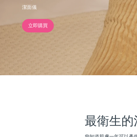
潔面儀
issa™ Teeth Whitening Set
立即購買
FAQ™ Dual LED Panel
熱門產品
特別優惠
暢銷產品
最衛生的
您知道肌膚一年可以產生