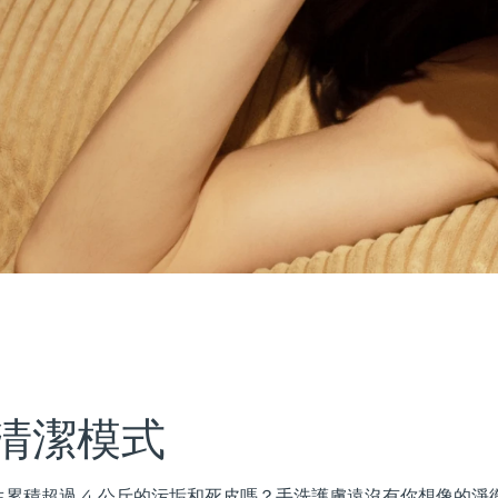
清潔模式
累積超過 4 公斤的污垢和死皮嗎？手洗護膚遠沒有你想像的淨徹