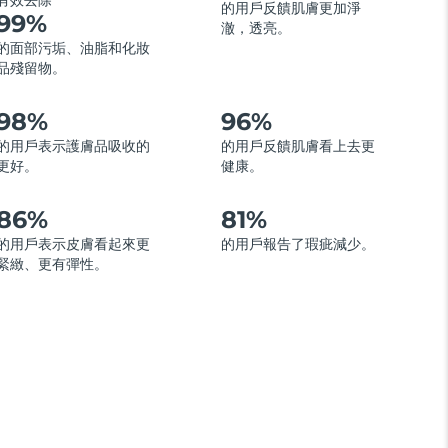
有效去除
的用戶反饋肌膚更加淨
99%
澈，透亮。
的面部污垢、油脂和化妝
品殘留物。
98%
96%
的用戶表示護膚品吸收的
的用戶反饋肌膚看上去更
更好。
健康。
86%
81%
的用戶表示皮膚看起來更
的用戶報告了瑕疵減少。
緊緻、更有彈性。