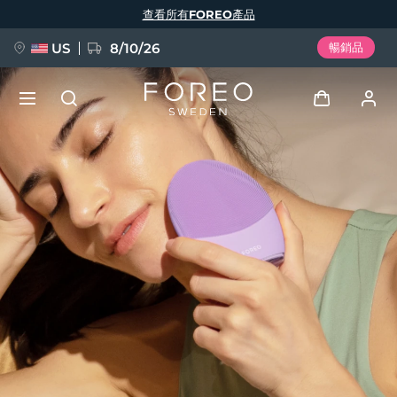
移
查看所有FOREO產品
至
主
內
容
US
8/10/26
暢銷品
新品
登入
語言
BREAKING NEWS
用戶信息
English
Deutsch
Español
我的設備
FAQ™ Pure Beauty-Tech Elixir
Français
Italiano
Português
我的訂單
Polski
Svenska
Русский
Türkçe
简体中文
繁體中文
我的地址
issa™ Teeth Whitening Set
我的訂閱