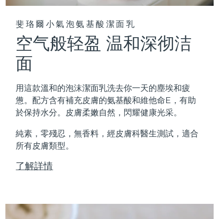
斐珞爾小氣泡氨基酸潔面乳
空气般轻盈 温和深彻洁
面
用這款溫和的泡沫潔面乳洗去你一天的塵埃和疲
憊。配方含有補充皮膚的氨基酸和維他命E，有助
於保持水分。皮膚柔嫩自然，閃耀健康光采。
純素，零殘忍，無香料，經皮膚科醫生測試，適合
所有皮膚類型。
了解詳情