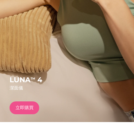
發貨國家
美國
預計送達日期
8/10/26
FAQ™ Dual LED Panel
英國
預計送達日期
8/9/26
熱門產品
西班牙
預計送達日期
8/9/26
澳洲
預計送達日期
8/12/26
法國
預計送達日期
8/9/26
LUNA
4
TM
特別優惠
暢銷產品
潔面儀
德國
預計送達日期
8/9/26
加拿大
預計送達日期
8/13/26
立即購買
紅光療法
澳洲
預計送達日期
8/12/26