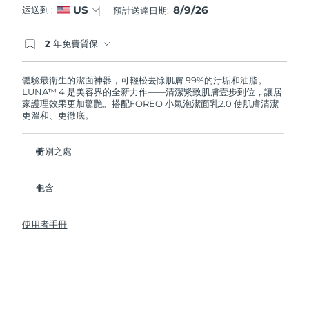
8/9/26
US
运送到 :
預計送達日期:
阿拉伯聯合大公國
預計送達日期
8/10/26
2 年免費質保
如果您在2年質保期內發現任何非人為品質問題，
英國
預計送達日期
8/9/26
FOREO將免費為您更換產品。
體驗最衛生的潔面神器，可輕松去除肌膚 99%的汙垢和油脂。
LUNA™ 4 是美容界的全新力作——清潔緊致肌膚壹步到位，讓居
美國
預計送達日期
8/10/26
家護理效果更加驚艷。搭配FOREO 小氣泡潔面乳2.0 使肌膚清潔
更溫和、更徹底。
烏茲別克
預計送達日期
8/14/26
特別之處
越南
預計送達日期
8/15/26
96%的用戶表示皮膚看起來更健康了。81%的用戶表示瑕疵減
少了。
包含
去除深層汙垢和油脂，皮膚不拔幹。
LUNA™ 4
86%的用戶表示皮膚看起來和感覺起來更緊致，更有彈性了。
使用者手冊
LUNA™ Micro-Foam Cleanser 2.0
滋養並保護皮膚免受自由基損傷。
USB 充電線
衛生性是尼龍刷毛的35倍。
旅行袋
快速操作指南
基本操作指南