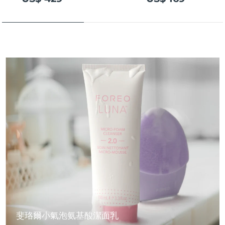
斐珞爾小氣泡氨基酸潔面乳