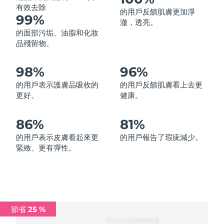
有效去除
的用戶反饋肌膚更加淨
中國澳門特別行政區
預計送達日期
8/11/26
99%
澈，透亮。
的面部污垢、油脂和化妝
馬來西亞
預計送達日期
8/12/26
品殘留物。
馬爾他
預計送達日期
8/9/26
98%
96%
墨西哥
預計送達日期
8/13/26
的用戶表示護膚品吸收的
的用戶反饋肌膚看上去更
更好。
健康。
摩納哥
預計送達日期
8/10/26
86%
81%
荷蘭
預計送達日期
8/9/26
的用戶表示皮膚看起來更
的用戶報告了瑕疵減少。
緊緻、更有彈性。
紐西蘭
預計送達日期
8/9/26
挪威
預計送達日期
8/9/26
阿曼
預計送達日期
8/12/26
節省 25 %
菲律賓
預計送達日期
8/12/26