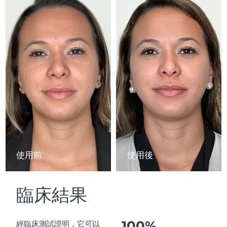
Advanced pore care essentials
以色列
預計送達日期
8/13/26
For healthy hair
18% PAP
護膚品
男士
義大利
預計送達日期
8/9/26
日本
預計送達日期
8/12/26
澤西島
預計送達日期
8/14/26
全部購買
哈薩克
預計送達日期
8/11/26
FOREO APP
科威特
預計送達日期
8/9/26
關於我們
拉脫維亞
預計送達日期
8/9/26
使用前
使用後
黎巴嫩
預計送達日期
8/10/26
臨床結果
立陶宛
預計送達日期
8/9/26
盧森堡
預計送達日期
8/9/26
100%
經臨床測試證明，它可以