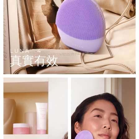
FAQ™ 101
FAQ™ 201
中國
LUNA™ 4 mini
面部提拉護理
預計送達日期
8/9/26
NEW
issa™ 4 smile
UFO™ 3 mini
Clinical anti-aging
LED mask
For young skin, T-zone
Premium anti-aging skincare
哥倫比亞
預計送達日期
8/13/26
Hybrid silicone sonic toothbrush
Red light therapy device for young skin
生髮
肌膚年輕化
克羅埃西亞
預計送達日期
8/9/26
FAQ™ 102
FAQ™ 202
LUNA™ 4 go
BEAR™ 設備
FAQ™ 301
FAQ™ 501
issa™ 4 baby
UFO™ 3 go
Advanced clinical anti-aging
LED mask
For travel or gym bag
All premium facelift devices
NEW
賽普勒斯
預計送達日期
8/10/26
LED hair strengthening scalp massager
Full-Spectrum Red Light Therapy
For ages 0-3
Portable red light therapy
LUNA
4
TM
真實有效
捷克
預計送達日期
8/9/26
FAQ™ 103
FAQ™ 211
LUNA™護膚
保健品
FAQ™ Scalp Serum
FAQ™ 502
issa™ Teeth Whitening Set
面膜
Luxurious clinical anti-aging set
Anti-aging neck & décolleté LED mask
Premium cleansers & balm
丹麥
預計送達日期
8/9/26
Scalp recovery probiotic serum
Full-Spectrum Red Light Therapy
Dual LED + sonic device & 18% PAP gel
Rejuvenation & hydration
專業治療
愛沙尼亞
預計送達日期
8/9/26
FAQ™ P1 Primer
FAQ™ 221
LUNA™ 設備
FAQ™護膚品
ISSA™ 設備
UFO™ 設備
Manuka honey primer
Anti-aging LED hand mask
芬蘭
FAQ™ Red Light Serum
預計送達日期
8/9/26
All facial cleansing devices
All FAQ™ skincare
All silicone sonic toothbrushes
All deep facial hydration devices
法國
預計送達日期
8/9/26
脫毛
身體護理
FAQ™護膚品
FAQ™護膚品
PEACH™ 2 Pro Max
BEAR™ 2 body
FAQ™產品
FAQ™ skincare
法屬玻里尼西亞
預計送達日期
8/13/26
All FAQ™ skincare
All FAQ™ skincare