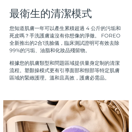
瑞典美膚護理
奧地利
預計送達日期
8/9/26
最衛生的清潔模式
巴林
預計送達日期
8/10/26
您知道肌膚一年可以產生累積超過 4 公斤的污垢和
面部清潔
緊致提拉
死皮嗎？手洗護膚遠沒有你想像的淨徹。 FOREO
比利時
預計送達日期
8/9/26
全新推出的2合1洗臉儀，臨床測試證明可有效去除
LUNA™ 4 套裝
BEAR™ 2 套裝
99%的污垢、油脂和化妝品殘留物。
百慕達
預計送達日期
8/15/26
Anti-aging massage
Microcurrent toning
根據您的肌膚類型和問題區域提供量身定制的清潔
波士尼亞與赫塞哥維納
預計送達日期
8/12/26
流程。塑顏操模式更有引導面部和頸部等特定肌膚
補水保濕
口腔護理
LUNA™ 4 Plus
BEAR™ 2 go
區域的緊緻護理。溫和且高效，護膚必需品。
汶萊
預計送達日期
8/14/26
UFO™ 3 套裝
issa™ 4
Massage, LED heating
Microcurrent toning on-the-go
FAQ™ 抗老護理
Deep facial hydration
Hybrid silicone sonic toothbrush
保加利亞
預計送達日期
8/9/26
NEW
LUNA™ 4 Men
BEAR™ 2 eyes & lips
加拿大
預計送達日期
8/13/26
UFO™ 3 LED
issa™ 4 plus
For men, anti-aging massage
Microcurrent line smoothing device
Near-infrared and red light therapy
Smart hybrid silicone sonic toothbrush
智利
預計送達日期
8/13/26
device
抗老
LED 護理