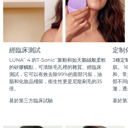
Professional IPL hair removal device
Microcurrent body toning
All hair treatments
All FAQ™ skincare
德國
預計送達日期
8/9/26
FAQ™產品
FAQ™產品
痘肌護理
眼部護理
直布羅陀
PEACH™ 2
LUNA™ 4 body
預計送達日期
8/13/26
FAQ™ products
All anti-aging treatments
All LED treatments
ESPADA™ 2 plus
BEAR™ 2 eyes & lips
IPL hair removal
Massaging body brush
All toning treatments
希臘
預計送達日期
8/9/26
Recurring acne LED therapy
Microcurrent line smoothing device
中國香港特別行政區
預計送達日期
8/10/26
經臨床測試
定制
PEACH™ 2 go
SUPERCHARGED™ serum
護發
毛孔護理
ESPADA™ 2
IRIS™ 2
Travel-friendly IPL hair removal
Firming body serum
LUNA
4 的T-Sonic
脈動和如天鵝絨般柔軟
3種定
TM
TM
匈牙利
LUNA™ 4 hair
預計送達日期
8/9/26
KIWI™ derma
Acne treatment device
Rejuvenating eye massager
NEW
的矽膠觸點，可清除毛孔裡的雜質。經臨床
肌。 1
2-in-1 LED scalp massager
Diamond microdermabrasion .
測試，它可以有效去除99%的面部污垢，油
和、常
冰島
預計送達日期
8/10/26
PEACH™ Cooling Prep Gel
脂和化妝品殘留，衛生性更是尼龍刷毛的35
部不同
ESPADA™ Blemish Solution
眼部護膚
牙齒美白
Cooling IPL hair removal gel
倍。
澈，透
印尼
預計送達日期
8/7/26
FLIP™ play advanced
KIWI™
Concentrated acne gel
Advanced eye care treatment
issa™ Teeth Whitening Set
LED light hairbrush
Blackhead remover
基於第三方臨床試驗
基於第
愛爾蘭
預計送達日期
8/9/26
更多的
Dual LED + sonic device & 18% PAP gel
ESPADA™ 設備
眼部護理設備
曼島
預計送達日期
8/11/26
LUNA™ Dual-Peptide Scalp
KIWI™ 皮肤护理
All acne treatment devices
All revitalizing eye massagers
Serum
issa™ Teeth Whitening Gel