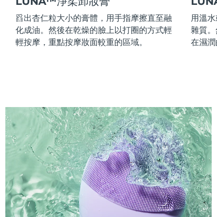
LUNA™淨柔卸妝膏
LU
舀出杏仁粒大小的膏體，用手指摩擦直至融
用溫水
化成油。然後在乾燥的臉上以打圈的方式輕
雜質。
輕按摩，重點按摩妝面較重的區域。
在濕潤