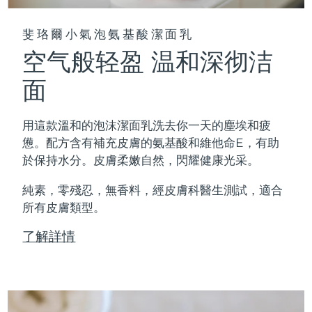
斐珞爾小氣泡氨基酸潔面乳
空气般轻盈 温和深彻洁
面
用這款溫和的泡沫潔面乳洗去你一天的塵埃和疲
憊。配方含有補充皮膚的氨基酸和維他命E，有助
於保持水分。皮膚柔嫩自然，閃耀健康光采。
純素，零殘忍，無香料，經皮膚科醫生測試，適合
所有皮膚類型。
了解詳情