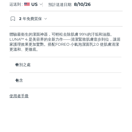
8/10/26
US
运送到 :
預計送達日期:
阿拉伯聯合大公國
預計送達日期
8/10/26
2 年免費質保
如果您在2年質保期內發現任何非人為品質問題，
英國
預計送達日期
8/9/26
FOREO將免費為您更換產品。
體驗最衛生的潔面神器，可輕松去除肌膚 99%的汙垢和油脂。
LUNA™ 4 是美容界的全新力作——清潔緊致肌膚壹步到位，讓居
美國
預計送達日期
8/10/26
家護理效果更加驚艷。搭配FOREO 小氣泡潔面乳2.0 使肌膚清潔
更溫和、更徹底。
烏茲別克
預計送達日期
8/14/26
特別之處
越南
預計送達日期
8/15/26
96%的用戶表示皮膚看起來更健康了。81%的用戶表示瑕疵減
少了。
包含
去除深層汙垢和油脂，皮膚不拔幹。
LUNA™ 4
86%的用戶表示皮膚看起來和感覺起來更緊致，更有彈性了。
使用者手冊
LUNA™ Micro-Foam Cleanser 2.0
滋養並保護皮膚免受自由基損傷。
USB 充電線
衛生性是尼龍刷毛的35倍。
旅行袋
快速操作指南
基本操作指南