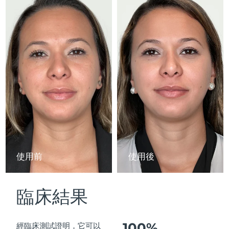
Advanced pore care essentials
以色列
預計送達日期
8/13/26
For healthy hair
18% PAP
護膚品
男士
義大利
預計送達日期
8/9/26
日本
預計送達日期
8/12/26
澤西島
預計送達日期
8/14/26
全部購買
哈薩克
預計送達日期
8/11/26
FOREO APP
科威特
預計送達日期
8/9/26
關於我們
拉脫維亞
預計送達日期
8/9/26
使用前
使用後
黎巴嫩
預計送達日期
8/10/26
臨床結果
立陶宛
預計送達日期
8/9/26
盧森堡
預計送達日期
8/9/26
100%
經臨床測試證明，它可以