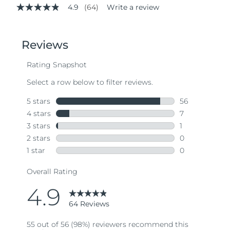
4.9
(64)
Write a review
4.9
out
of
5
stars,
average
rating
value.
Read
64
Reviews.
Same
page
link.