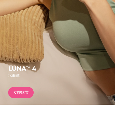
發貨國家
美國
預計送達日期
8/10/26
FAQ™ Dual LED Panel
英國
預計送達日期
8/9/26
熱門產品
西班牙
預計送達日期
8/9/26
澳洲
預計送達日期
8/12/26
法國
預計送達日期
8/9/26
LUNA
4
TM
特別優惠
暢銷產品
潔面儀
德國
預計送達日期
8/9/26
加拿大
預計送達日期
8/13/26
立即購買
紅光療法
澳洲
預計送達日期
8/12/26