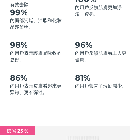
有效去除
的用戶反饋肌膚更加淨
中國澳門特別行政區
預計送達日期
8/11/26
99%
澈，透亮。
的面部污垢、油脂和化妝
馬來西亞
預計送達日期
8/12/26
品殘留物。
馬爾他
預計送達日期
8/9/26
98%
96%
墨西哥
預計送達日期
8/13/26
的用戶表示護膚品吸收的
的用戶反饋肌膚看上去更
更好。
健康。
摩納哥
預計送達日期
8/10/26
86%
81%
荷蘭
預計送達日期
8/9/26
的用戶表示皮膚看起來更
的用戶報告了瑕疵減少。
緊緻、更有彈性。
紐西蘭
預計送達日期
8/9/26
挪威
預計送達日期
8/9/26
阿曼
預計送達日期
8/12/26
節省 25 %
菲律賓
預計送達日期
8/12/26