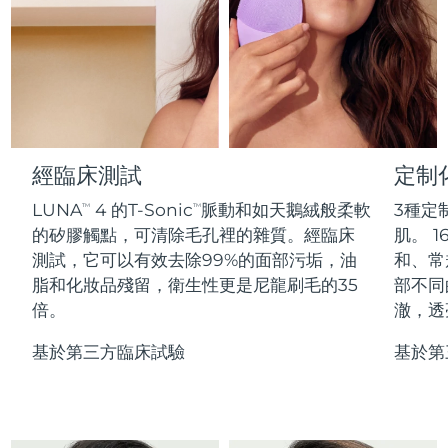
Professional IPL hair removal device
Microcurrent body toning
All hair treatments
All FAQ™ skincare
德國
預計送達日期
8/9/26
FAQ™產品
FAQ™產品
痘肌護理
眼部護理
直布羅陀
PEACH™ 2
LUNA™ 4 body
預計送達日期
8/13/26
FAQ™ products
All anti-aging treatments
All LED treatments
ESPADA™ 2 plus
BEAR™ 2 eyes & lips
IPL hair removal
Massaging body brush
All toning treatments
希臘
預計送達日期
8/9/26
Recurring acne LED therapy
Microcurrent line smoothing device
中國香港特別行政區
預計送達日期
8/10/26
經臨床測試
定制
PEACH™ 2 go
SUPERCHARGED™ serum
護發
毛孔護理
ESPADA™ 2
IRIS™ 2
Travel-friendly IPL hair removal
Firming body serum
LUNA
4 的T-Sonic
脈動和如天鵝絨般柔軟
3種定
TM
TM
匈牙利
LUNA™ 4 hair
預計送達日期
8/9/26
KIWI™ derma
Acne treatment device
Rejuvenating eye massager
NEW
的矽膠觸點，可清除毛孔裡的雜質。經臨床
肌。 1
2-in-1 LED scalp massager
Diamond microdermabrasion .
測試，它可以有效去除99%的面部污垢，油
和、常
冰島
預計送達日期
8/10/26
PEACH™ Cooling Prep Gel
脂和化妝品殘留，衛生性更是尼龍刷毛的35
部不同
ESPADA™ Blemish Solution
眼部護膚
牙齒美白
Cooling IPL hair removal gel
倍。
澈，透
印尼
預計送達日期
8/7/26
FLIP™ play advanced
KIWI™
Concentrated acne gel
Advanced eye care treatment
issa™ Teeth Whitening Set
LED light hairbrush
Blackhead remover
基於第三方臨床試驗
基於第
愛爾蘭
預計送達日期
8/9/26
更多的
Dual LED + sonic device & 18% PAP gel
ESPADA™ 設備
眼部護理設備
曼島
預計送達日期
8/11/26
LUNA™ Dual-Peptide Scalp
KIWI™ 皮肤护理
All acne treatment devices
All revitalizing eye massagers
Serum
issa™ Teeth Whitening Gel