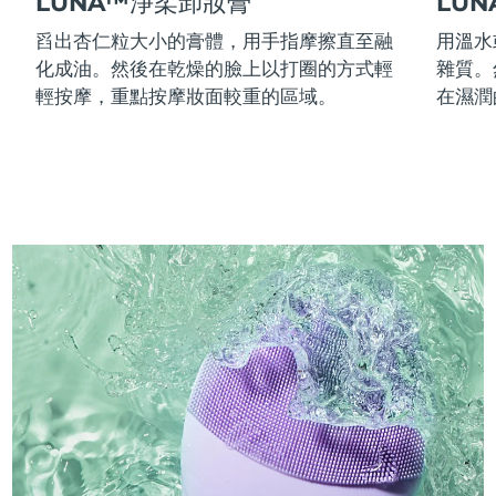
LUNA™淨柔卸妝膏
LU
舀出杏仁粒大小的膏體，用手指摩擦直至融
用溫水
化成油。然後在乾燥的臉上以打圈的方式輕
雜質。
輕按摩，重點按摩妝面較重的區域。
在濕潤