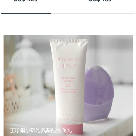
斐珞爾小氣泡氨基酸潔面乳