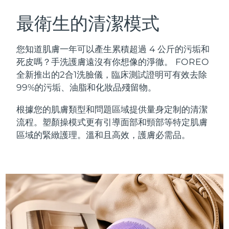
瑞典美膚護理
奧地利
預計送達日期
8/9/26
最衛生的清潔模式
巴林
預計送達日期
8/10/26
您知道肌膚一年可以產生累積超過 4 公斤的污垢和
面部清潔
緊致提拉
死皮嗎？手洗護膚遠沒有你想像的淨徹。 FOREO
比利時
預計送達日期
8/9/26
全新推出的2合1洗臉儀，臨床測試證明可有效去除
LUNA™ 4 套裝
BEAR™ 2 套裝
99%的污垢、油脂和化妝品殘留物。
百慕達
預計送達日期
8/15/26
Anti-aging massage
Microcurrent toning
根據您的肌膚類型和問題區域提供量身定制的清潔
波士尼亞與赫塞哥維納
預計送達日期
8/12/26
流程。塑顏操模式更有引導面部和頸部等特定肌膚
補水保濕
口腔護理
LUNA™ 4 Plus
BEAR™ 2 go
區域的緊緻護理。溫和且高效，護膚必需品。
汶萊
預計送達日期
8/14/26
UFO™ 3 套裝
issa™ 4
Massage, LED heating
Microcurrent toning on-the-go
FAQ™ 抗老護理
Deep facial hydration
Hybrid silicone sonic toothbrush
保加利亞
預計送達日期
8/9/26
NEW
LUNA™ 4 Men
BEAR™ 2 eyes & lips
加拿大
預計送達日期
8/13/26
UFO™ 3 LED
issa™ 4 plus
For men, anti-aging massage
Microcurrent line smoothing device
Near-infrared and red light therapy
Smart hybrid silicone sonic toothbrush
智利
預計送達日期
8/13/26
device
抗老
LED 護理