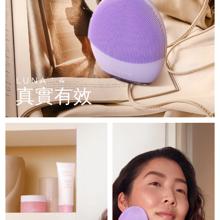
FAQ™ 101
FAQ™ 201
中國
LUNA™ 4 mini
面部提拉護理
預計送達日期
8/9/26
NEW
issa™ 4 smile
UFO™ 3 mini
Clinical anti-aging
LED mask
For young skin, T-zone
Premium anti-aging skincare
哥倫比亞
預計送達日期
8/13/26
Hybrid silicone sonic toothbrush
Red light therapy device for young skin
生髮
肌膚年輕化
克羅埃西亞
預計送達日期
8/9/26
FAQ™ 102
FAQ™ 202
LUNA™ 4 go
BEAR™ 設備
FAQ™ 301
FAQ™ 501
issa™ 4 baby
UFO™ 3 go
Advanced clinical anti-aging
LED mask
For travel or gym bag
All premium facelift devices
NEW
賽普勒斯
預計送達日期
8/10/26
LED hair strengthening scalp massager
Full-Spectrum Red Light Therapy
For ages 0-3
Portable red light therapy
LUNA
4
TM
真實有效
捷克
預計送達日期
8/9/26
FAQ™ 103
FAQ™ 211
LUNA™護膚
保健品
FAQ™ Scalp Serum
FAQ™ 502
issa™ Teeth Whitening Set
面膜
Luxurious clinical anti-aging set
Anti-aging neck & décolleté LED mask
Premium cleansers & balm
丹麥
預計送達日期
8/9/26
Scalp recovery probiotic serum
Full-Spectrum Red Light Therapy
Dual LED + sonic device & 18% PAP gel
Rejuvenation & hydration
專業治療
愛沙尼亞
預計送達日期
8/9/26
FAQ™ P1 Primer
FAQ™ 221
LUNA™ 設備
FAQ™護膚品
ISSA™ 設備
UFO™ 設備
Manuka honey primer
Anti-aging LED hand mask
芬蘭
FAQ™ Red Light Serum
預計送達日期
8/9/26
All facial cleansing devices
All FAQ™ skincare
All silicone sonic toothbrushes
All deep facial hydration devices
法國
預計送達日期
8/9/26
脫毛
身體護理
FAQ™護膚品
FAQ™護膚品
PEACH™ 2 Pro Max
BEAR™ 2 body
FAQ™產品
FAQ™ skincare
法屬玻里尼西亞
預計送達日期
8/13/26
All FAQ™ skincare
All FAQ™ skincare