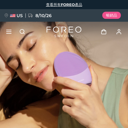
移
查看所有FOREO產品
至
主
內
容
US
8/10/26
暢銷品
新品
登入
語言
BREAKING NEWS
用戶信息
English
Deutsch
Español
我的設備
FAQ™ Pure Beauty-Tech Elixir
Français
Italiano
Português
我的訂單
Polski
Svenska
Русский
Türkçe
简体中文
繁體中文
我的地址
issa™ Teeth Whitening Set
我的訂閱