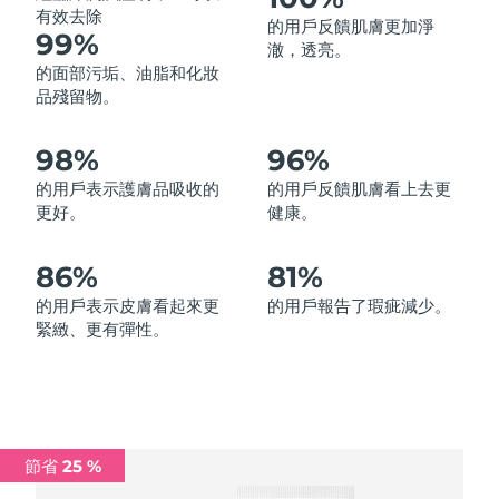
有效去除
的用戶反饋肌膚更加淨
中國澳門特別行政區
預計送達日期
8/11/26
99%
澈，透亮。
的面部污垢、油脂和化妝
馬來西亞
預計送達日期
8/12/26
品殘留物。
馬爾他
預計送達日期
8/9/26
98%
96%
墨西哥
預計送達日期
8/13/26
的用戶表示護膚品吸收的
的用戶反饋肌膚看上去更
更好。
健康。
摩納哥
預計送達日期
8/10/26
86%
81%
荷蘭
預計送達日期
8/9/26
的用戶表示皮膚看起來更
的用戶報告了瑕疵減少。
緊緻、更有彈性。
紐西蘭
預計送達日期
8/9/26
挪威
預計送達日期
8/9/26
阿曼
預計送達日期
8/12/26
節省 25 %
菲律賓
預計送達日期
8/12/26