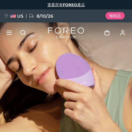
移
查看所有FOREO產品
至
主
內
容
US
8/10/26
暢銷品
新品
登入
語言
BREAKING NEWS
用戶信息
English
Deutsch
Español
我的設備
FAQ™ Pure Beauty-Tech Elixir
Français
Italiano
Português
我的訂單
Polski
Svenska
Русский
Türkçe
简体中文
繁體中文
我的地址
issa™ Teeth Whitening Set
我的訂閱