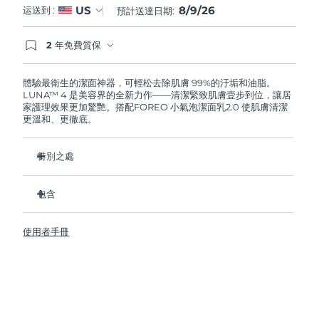
8/9/26
US
运送到 :
預計送達日期:
阿拉伯聯合大公國
預計送達日期
8/10/26
2 年免費質保
如果您在2年質保期內發現任何非人為品質問題，
英國
預計送達日期
8/9/26
FOREO將免費為您更換產品。
體驗最衛生的潔面神器，可輕松去除肌膚 99%的汙垢和油脂。
LUNA™ 4 是美容界的全新力作——清潔緊致肌膚壹步到位，讓居
美國
預計送達日期
8/10/26
家護理效果更加驚艷。搭配FOREO 小氣泡潔面乳2.0 使肌膚清潔
更溫和、更徹底。
烏茲別克
預計送達日期
8/14/26
特別之處
越南
預計送達日期
8/15/26
96%的用戶表示皮膚看起來更健康了。81%的用戶表示瑕疵減
少了。
包含
去除深層汙垢和油脂，皮膚不拔幹。
LUNA™ 4
86%的用戶表示皮膚看起來和感覺起來更緊致，更有彈性了。
使用者手冊
LUNA™ Micro-Foam Cleanser 2.0
滋養並保護皮膚免受自由基損傷。
USB 充電線
衛生性是尼龍刷毛的35倍。
旅行袋
快速操作指南
基本操作指南