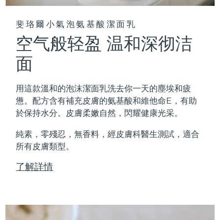
斐珞爾小氣泡氨基酸潔面乳
空气般轻盈 温和深彻洁
面
用這款溫和的泡沫潔面乳洗去你一天的塵埃和疲
憊。配方含有補充皮膚的氨基酸和維他命E，有助
於保持水分。皮膚柔嫩自然，閃耀健康光采。
純素，零殘忍，無香料，經皮膚科醫生測試，適合
所有皮膚類型。
了解詳情