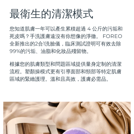
瑞典美膚護理
奧地利
預計送達日期
8/9/26
最衛生的清潔模式
巴林
預計送達日期
8/10/26
您知道肌膚一年可以產生累積超過 4 公斤的污垢和
面部清潔
緊致提拉
死皮嗎？手洗護膚遠沒有你想像的淨徹。 FOREO
比利時
預計送達日期
8/9/26
全新推出的2合1洗臉儀，臨床測試證明可有效去除
LUNA™ 4 套裝
BEAR™ 2 套裝
99%的污垢、油脂和化妝品殘留物。
百慕達
預計送達日期
8/15/26
Anti-aging massage
Microcurrent toning
根據您的肌膚類型和問題區域提供量身定制的清潔
波士尼亞與赫塞哥維納
預計送達日期
8/12/26
流程。塑顏操模式更有引導面部和頸部等特定肌膚
補水保濕
口腔護理
LUNA™ 4 Plus
BEAR™ 2 go
區域的緊緻護理。溫和且高效，護膚必需品。
汶萊
預計送達日期
8/14/26
UFO™ 3 套裝
issa™ 4
Massage, LED heating
Microcurrent toning on-the-go
FAQ™ 抗老護理
Deep facial hydration
Hybrid silicone sonic toothbrush
保加利亞
預計送達日期
8/9/26
NEW
LUNA™ 4 Men
BEAR™ 2 eyes & lips
加拿大
預計送達日期
8/13/26
UFO™ 3 LED
issa™ 4 plus
For men, anti-aging massage
Microcurrent line smoothing device
Near-infrared and red light therapy
Smart hybrid silicone sonic toothbrush
智利
預計送達日期
8/13/26
device
抗老
LED 護理