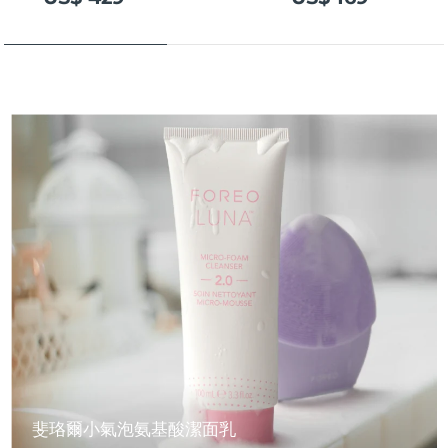
斐珞爾小氣泡氨基酸潔面乳