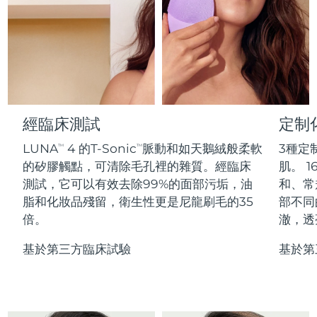
Professional IPL hair removal device
Microcurrent body toning
All hair treatments
All FAQ™ skincare
德國
預計送達日期
8/9/26
FAQ™產品
FAQ™產品
痘肌護理
眼部護理
直布羅陀
PEACH™ 2
LUNA™ 4 body
預計送達日期
8/13/26
FAQ™ products
All anti-aging treatments
All LED treatments
ESPADA™ 2 plus
BEAR™ 2 eyes & lips
IPL hair removal
Massaging body brush
All toning treatments
希臘
預計送達日期
8/9/26
Recurring acne LED therapy
Microcurrent line smoothing device
中國香港特別行政區
預計送達日期
8/10/26
經臨床測試
定制
PEACH™ 2 go
SUPERCHARGED™ serum
護發
毛孔護理
ESPADA™ 2
IRIS™ 2
Travel-friendly IPL hair removal
Firming body serum
LUNA
4 的T-Sonic
脈動和如天鵝絨般柔軟
3種定
TM
TM
匈牙利
LUNA™ 4 hair
預計送達日期
8/9/26
KIWI™ derma
Acne treatment device
Rejuvenating eye massager
NEW
的矽膠觸點，可清除毛孔裡的雜質。經臨床
肌。 1
2-in-1 LED scalp massager
Diamond microdermabrasion .
測試，它可以有效去除99%的面部污垢，油
和、常
冰島
預計送達日期
8/10/26
PEACH™ Cooling Prep Gel
脂和化妝品殘留，衛生性更是尼龍刷毛的35
部不同
ESPADA™ Blemish Solution
眼部護膚
牙齒美白
Cooling IPL hair removal gel
倍。
澈，透
印尼
預計送達日期
8/7/26
FLIP™ play advanced
KIWI™
Concentrated acne gel
Advanced eye care treatment
issa™ Teeth Whitening Set
LED light hairbrush
Blackhead remover
基於第三方臨床試驗
基於第
愛爾蘭
預計送達日期
8/9/26
更多的
Dual LED + sonic device & 18% PAP gel
ESPADA™ 設備
眼部護理設備
曼島
預計送達日期
8/11/26
LUNA™ Dual-Peptide Scalp
KIWI™ 皮肤护理
All acne treatment devices
All revitalizing eye massagers
Serum
issa™ Teeth Whitening Gel