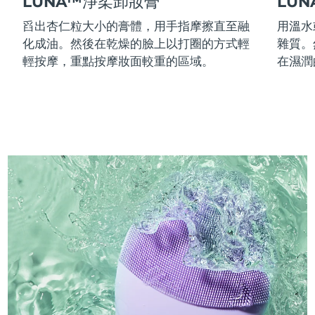
LUNA™淨柔卸妝膏
LU
舀出杏仁粒大小的膏體，用手指摩擦直至融
用溫水
化成油。然後在乾燥的臉上以打圈的方式輕
雜質。
輕按摩，重點按摩妝面較重的區域。
在濕潤