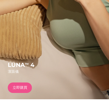
發貨國家
美國
預計送達日期
8/10/26
FAQ™ Dual LED Panel
英國
預計送達日期
8/9/26
熱門產品
西班牙
預計送達日期
8/9/26
澳洲
預計送達日期
8/12/26
法國
預計送達日期
8/9/26
LUNA
4
TM
特別優惠
暢銷產品
潔面儀
德國
預計送達日期
8/9/26
加拿大
預計送達日期
8/13/26
立即購買
紅光療法
澳洲
預計送達日期
8/12/26