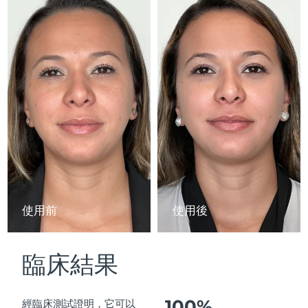
Advanced pore care essentials
以色列
預計送達日期
8/13/26
For healthy hair
18% PAP
護膚品
男士
義大利
預計送達日期
8/9/26
日本
預計送達日期
8/12/26
澤西島
預計送達日期
8/14/26
全部購買
哈薩克
預計送達日期
8/11/26
FOREO APP
科威特
預計送達日期
8/9/26
關於我們
拉脫維亞
預計送達日期
8/9/26
使用前
使用後
黎巴嫩
預計送達日期
8/10/26
臨床結果
立陶宛
預計送達日期
8/9/26
盧森堡
預計送達日期
8/9/26
100%
經臨床測試證明，它可以