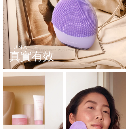
FAQ™ 101
FAQ™ 201
中國
LUNA™ 4 mini
面部提拉護理
預計送達日期
8/9/26
NEW
issa™ 4 smile
UFO™ 3 mini
Clinical anti-aging
LED mask
For young skin, T-zone
Premium anti-aging skincare
哥倫比亞
預計送達日期
8/13/26
Hybrid silicone sonic toothbrush
Red light therapy device for young skin
生髮
肌膚年輕化
克羅埃西亞
預計送達日期
8/9/26
FAQ™ 102
FAQ™ 202
LUNA™ 4 go
BEAR™ 設備
FAQ™ 301
FAQ™ 501
issa™ 4 baby
UFO™ 3 go
Advanced clinical anti-aging
LED mask
For travel or gym bag
All premium facelift devices
NEW
賽普勒斯
預計送達日期
8/10/26
LED hair strengthening scalp massager
Full-Spectrum Red Light Therapy
For ages 0-3
Portable red light therapy
LUNA
4
TM
真實有效
捷克
預計送達日期
8/9/26
FAQ™ 103
FAQ™ 211
LUNA™護膚
保健品
FAQ™ Scalp Serum
FAQ™ 502
issa™ Teeth Whitening Set
面膜
Luxurious clinical anti-aging set
Anti-aging neck & décolleté LED mask
Premium cleansers & balm
丹麥
預計送達日期
8/9/26
Scalp recovery probiotic serum
Full-Spectrum Red Light Therapy
Dual LED + sonic device & 18% PAP gel
Rejuvenation & hydration
專業治療
愛沙尼亞
預計送達日期
8/9/26
FAQ™ P1 Primer
FAQ™ 221
LUNA™ 設備
FAQ™護膚品
ISSA™ 設備
UFO™ 設備
Manuka honey primer
Anti-aging LED hand mask
芬蘭
FAQ™ Red Light Serum
預計送達日期
8/9/26
All facial cleansing devices
All FAQ™ skincare
All silicone sonic toothbrushes
All deep facial hydration devices
法國
預計送達日期
8/9/26
脫毛
身體護理
FAQ™護膚品
FAQ™護膚品
PEACH™ 2 Pro Max
BEAR™ 2 body
FAQ™產品
FAQ™ skincare
法屬玻里尼西亞
預計送達日期
8/13/26
All FAQ™ skincare
All FAQ™ skincare