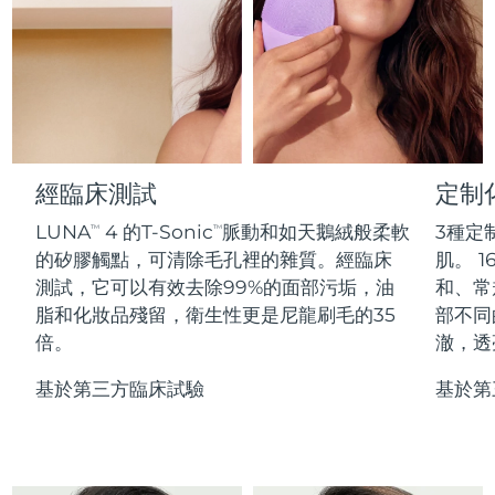
Professional IPL hair removal device
Microcurrent body toning
All hair treatments
All FAQ™ skincare
德國
預計送達日期
8/9/26
FAQ™產品
FAQ™產品
痘肌護理
眼部護理
直布羅陀
PEACH™ 2
LUNA™ 4 body
預計送達日期
8/13/26
FAQ™ products
All anti-aging treatments
All LED treatments
ESPADA™ 2 plus
BEAR™ 2 eyes & lips
IPL hair removal
Massaging body brush
All toning treatments
希臘
預計送達日期
8/9/26
Recurring acne LED therapy
Microcurrent line smoothing device
中國香港特別行政區
預計送達日期
8/10/26
經臨床測試
定制
PEACH™ 2 go
SUPERCHARGED™ serum
護發
毛孔護理
ESPADA™ 2
IRIS™ 2
Travel-friendly IPL hair removal
Firming body serum
LUNA
4 的T-Sonic
脈動和如天鵝絨般柔軟
3種定
TM
TM
匈牙利
LUNA™ 4 hair
預計送達日期
8/9/26
KIWI™ derma
Acne treatment device
Rejuvenating eye massager
NEW
的矽膠觸點，可清除毛孔裡的雜質。經臨床
肌。 1
2-in-1 LED scalp massager
Diamond microdermabrasion .
測試，它可以有效去除99%的面部污垢，油
和、常
冰島
預計送達日期
8/10/26
PEACH™ Cooling Prep Gel
脂和化妝品殘留，衛生性更是尼龍刷毛的35
部不同
ESPADA™ Blemish Solution
眼部護膚
牙齒美白
Cooling IPL hair removal gel
倍。
澈，透
印尼
預計送達日期
8/7/26
FLIP™ play advanced
KIWI™
Concentrated acne gel
Advanced eye care treatment
issa™ Teeth Whitening Set
LED light hairbrush
Blackhead remover
基於第三方臨床試驗
基於第
愛爾蘭
預計送達日期
8/9/26
更多的
Dual LED + sonic device & 18% PAP gel
ESPADA™ 設備
眼部護理設備
曼島
預計送達日期
8/11/26
LUNA™ Dual-Peptide Scalp
KIWI™ 皮肤护理
All acne treatment devices
All revitalizing eye massagers
Serum
issa™ Teeth Whitening Gel