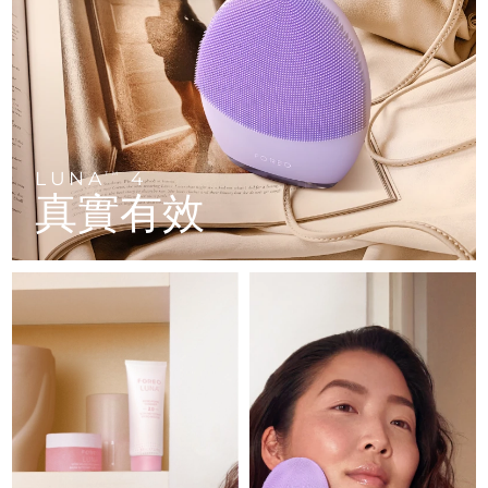
FAQ™ 101
FAQ™ 201
中國
LUNA™ 4 mini
面部提拉護理
預計送達日期
8/9/26
NEW
issa™ 4 smile
UFO™ 3 mini
Clinical anti-aging
LED mask
For young skin, T-zone
Premium anti-aging skincare
哥倫比亞
預計送達日期
8/13/26
Hybrid silicone sonic toothbrush
Red light therapy device for young skin
生髮
肌膚年輕化
克羅埃西亞
預計送達日期
8/9/26
FAQ™ 102
FAQ™ 202
LUNA™ 4 go
BEAR™ 設備
FAQ™ 301
FAQ™ 501
issa™ 4 baby
UFO™ 3 go
Advanced clinical anti-aging
LED mask
For travel or gym bag
All premium facelift devices
NEW
賽普勒斯
預計送達日期
8/10/26
LED hair strengthening scalp massager
Full-Spectrum Red Light Therapy
For ages 0-3
Portable red light therapy
LUNA
4
TM
真實有效
捷克
預計送達日期
8/9/26
FAQ™ 103
FAQ™ 211
LUNA™護膚
保健品
FAQ™ Scalp Serum
FAQ™ 502
issa™ Teeth Whitening Set
面膜
Luxurious clinical anti-aging set
Anti-aging neck & décolleté LED mask
Premium cleansers & balm
丹麥
預計送達日期
8/9/26
Scalp recovery probiotic serum
Full-Spectrum Red Light Therapy
Dual LED + sonic device & 18% PAP gel
Rejuvenation & hydration
專業治療
愛沙尼亞
預計送達日期
8/9/26
FAQ™ P1 Primer
FAQ™ 221
LUNA™ 設備
FAQ™護膚品
ISSA™ 設備
UFO™ 設備
Manuka honey primer
Anti-aging LED hand mask
芬蘭
FAQ™ Red Light Serum
預計送達日期
8/9/26
All facial cleansing devices
All FAQ™ skincare
All silicone sonic toothbrushes
All deep facial hydration devices
法國
預計送達日期
8/9/26
脫毛
身體護理
FAQ™護膚品
FAQ™護膚品
PEACH™ 2 Pro Max
BEAR™ 2 body
FAQ™產品
FAQ™ skincare
法屬玻里尼西亞
預計送達日期
8/13/26
All FAQ™ skincare
All FAQ™ skincare