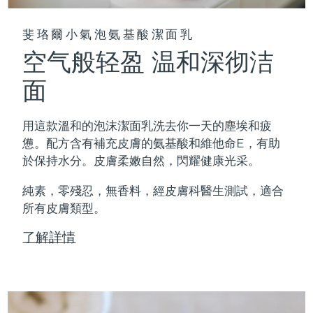
斐珞爾小氣泡氨基酸潔面乳
空气般轻盈 温和深彻洁
面
用這款溫和的泡沫潔面乳洗去你一天的塵埃和疲
憊。配方含有補充皮膚的氨基酸和維他命E，有助
於保持水分。皮膚柔嫩自然，閃耀健康光采。
純素，零殘忍，無香料，經皮膚科醫生測試，適合
所有皮膚類型。
了解詳情