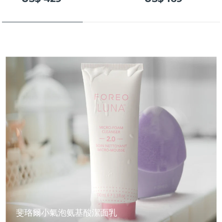
斐珞爾小氣泡氨基酸潔面乳