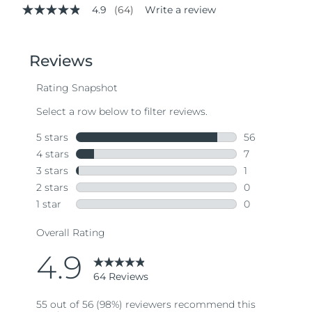
4.9
(64)
Write a review
4.9
out
of
5
stars,
average
rating
value.
Read
64
Reviews.
Same
page
link.