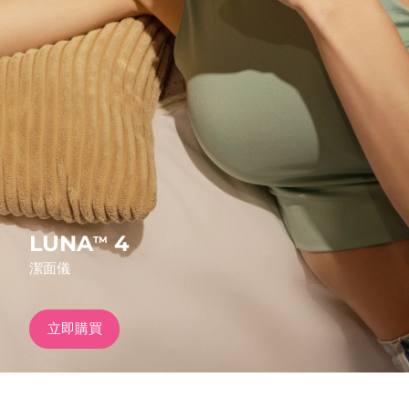
發貨國家
美國
預計送達日期
8/10/26
FAQ™ Dual LED Panel
英國
預計送達日期
8/9/26
熱門產品
西班牙
預計送達日期
8/9/26
澳洲
預計送達日期
8/12/26
法國
預計送達日期
8/9/26
LUNA
4
TM
特別優惠
暢銷產品
潔面儀
德國
預計送達日期
8/9/26
加拿大
預計送達日期
8/13/26
立即購買
紅光療法
澳洲
預計送達日期
8/12/26