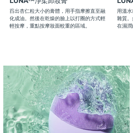
LUNA™淨柔卸妝膏
LU
舀出杏仁粒大小的膏體，用手指摩擦直至融
用溫水
化成油。然後在乾燥的臉上以打圈的方式輕
雜質。
輕按摩，重點按摩妝面較重的區域。
在濕潤