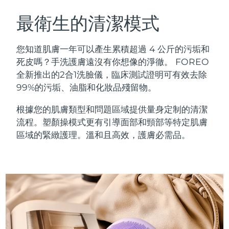
瑞典美膚護理
奧地利
預計送達日期
8/9/26
最衛生的清潔模式
巴林
預計送達日期
8/10/26
您知道肌膚一年可以產生累積超過 4 公斤的污垢和
面部清潔
緊致提拉
死皮嗎？手洗護膚遠沒有你想像的淨徹。 FOREO
比利時
預計送達日期
8/9/26
全新推出的2合1洗臉儀，臨床測試證明可有效去除
LUNA™ 4 套裝
BEAR™ 2 套裝
99%的污垢、油脂和化妝品殘留物。
百慕達
預計送達日期
8/15/26
Anti-aging massage
Microcurrent toning
根據您的肌膚類型和問題區域提供量身定制的清潔
波士尼亞與赫塞哥維納
預計送達日期
8/12/26
流程。塑顏操模式更有引導面部和頸部等特定肌膚
補水保濕
口腔護理
LUNA™ 4 Plus
BEAR™ 2 go
區域的緊緻護理。溫和且高效，護膚必需品。
汶萊
預計送達日期
8/14/26
UFO™ 3 套裝
issa™ 4
Massage, LED heating
Microcurrent toning on-the-go
FAQ™ 抗老護理
Deep facial hydration
Hybrid silicone sonic toothbrush
保加利亞
預計送達日期
8/9/26
NEW
LUNA™ 4 Men
BEAR™ 2 eyes & lips
加拿大
預計送達日期
8/13/26
UFO™ 3 LED
issa™ 4 plus
For men, anti-aging massage
Microcurrent line smoothing device
Near-infrared and red light therapy
Smart hybrid silicone sonic toothbrush
智利
預計送達日期
8/13/26
device
抗老
LED 護理