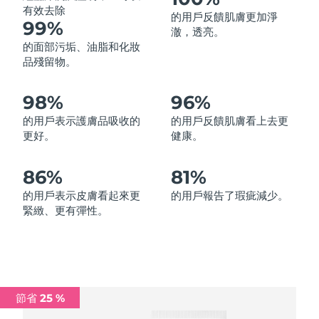
有效去除
的用戶反饋肌膚更加淨
中國澳門特別行政區
預計送達日期
8/11/26
99%
澈，透亮。
的面部污垢、油脂和化妝
馬來西亞
預計送達日期
8/12/26
品殘留物。
馬爾他
預計送達日期
8/9/26
98%
96%
墨西哥
預計送達日期
8/13/26
的用戶表示護膚品吸收的
的用戶反饋肌膚看上去更
更好。
健康。
摩納哥
預計送達日期
8/10/26
86%
81%
荷蘭
預計送達日期
8/9/26
的用戶表示皮膚看起來更
的用戶報告了瑕疵減少。
緊緻、更有彈性。
紐西蘭
預計送達日期
8/9/26
挪威
預計送達日期
8/9/26
阿曼
預計送達日期
8/12/26
節省 25 %
菲律賓
預計送達日期
8/12/26