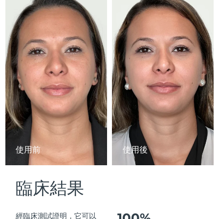
Advanced pore care essentials
以色列
預計送達日期
8/13/26
For healthy hair
18% PAP
護膚品
男士
義大利
預計送達日期
8/9/26
日本
預計送達日期
8/12/26
澤西島
預計送達日期
8/14/26
全部購買
哈薩克
預計送達日期
8/11/26
FOREO APP
科威特
預計送達日期
8/9/26
關於我們
拉脫維亞
預計送達日期
8/9/26
使用前
使用後
黎巴嫩
預計送達日期
8/10/26
臨床結果
立陶宛
預計送達日期
8/9/26
盧森堡
預計送達日期
8/9/26
100%
經臨床測試證明，它可以