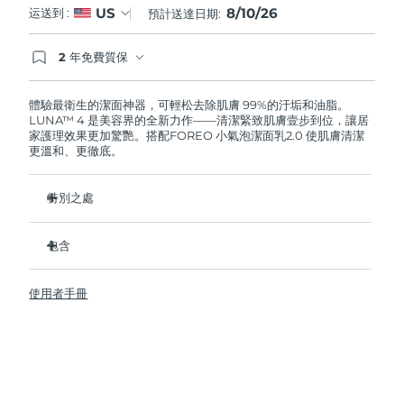
8/10/26
US
运送到 :
預計送達日期:
阿拉伯聯合大公國
預計送達日期
8/10/26
2 年免費質保
如果您在2年質保期內發現任何非人為品質問題，
英國
預計送達日期
8/9/26
FOREO將免費為您更換產品。
體驗最衛生的潔面神器，可輕松去除肌膚 99%的汙垢和油脂。
LUNA™ 4 是美容界的全新力作——清潔緊致肌膚壹步到位，讓居
美國
預計送達日期
8/10/26
家護理效果更加驚艷。搭配FOREO 小氣泡潔面乳2.0 使肌膚清潔
更溫和、更徹底。
烏茲別克
預計送達日期
8/14/26
特別之處
越南
預計送達日期
8/15/26
96%的用戶表示皮膚看起來更健康了。81%的用戶表示瑕疵減
少了。
包含
去除深層汙垢和油脂，皮膚不拔幹。
LUNA™ 4
86%的用戶表示皮膚看起來和感覺起來更緊致，更有彈性了。
使用者手冊
LUNA™ Micro-Foam Cleanser 2.0
滋養並保護皮膚免受自由基損傷。
USB 充電線
衛生性是尼龍刷毛的35倍。
旅行袋
快速操作指南
基本操作指南