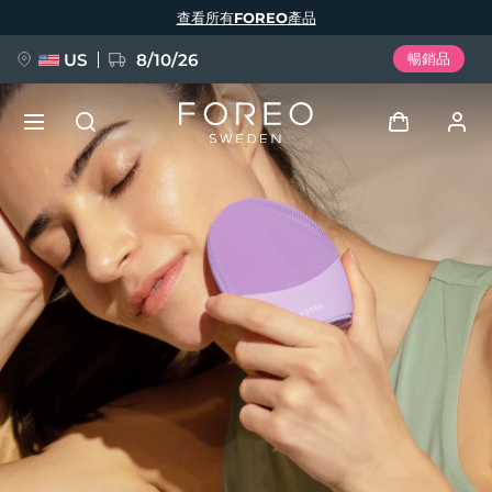
移
查看所有FOREO產品
至
主
內
容
US
8/10/26
暢銷品
新品
登入
語言
BREAKING NEWS
用戶信息
English
Deutsch
Español
我的設備
FAQ™ Pure Beauty-Tech Elixir
Français
Italiano
Português
我的訂單
Polski
Svenska
Русский
Türkçe
简体中文
繁體中文
我的地址
issa™ Teeth Whitening Set
我的訂閱