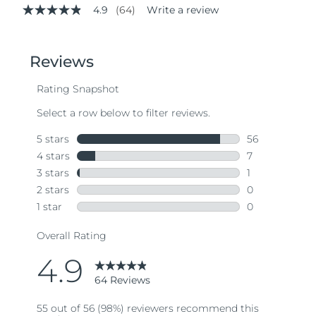
4.9
(64)
Write a review
4.9
out
of
5
stars,
average
rating
value.
Read
64
Reviews.
Same
page
link.