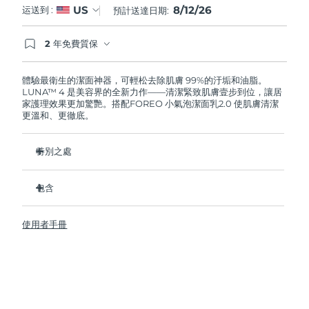
8/12/26
US
运送到 :
預計送達日期:
阿拉伯聯合大公國
預計送達日期
8/12/26
2 年免費質保
如果您在2年質保期內發現任何非人為品質問題，
英國
預計送達日期
8/11/26
FOREO將免費為您更換產品。
體驗最衛生的潔面神器，可輕松去除肌膚 99%的汙垢和油脂。
LUNA™ 4 是美容界的全新力作——清潔緊致肌膚壹步到位，讓居
美國
預計送達日期
8/12/26
家護理效果更加驚艷。搭配FOREO 小氣泡潔面乳2.0 使肌膚清潔
更溫和、更徹底。
烏茲別克
預計送達日期
8/16/26
特別之處
越南
預計送達日期
8/17/26
96%的用戶表示皮膚看起來更健康了。81%的用戶表示瑕疵減
少了。
包含
去除深層汙垢和油脂，皮膚不拔幹。
LUNA™ 4
86%的用戶表示皮膚看起來和感覺起來更緊致，更有彈性了。
使用者手冊
LUNA™ Micro-Foam Cleanser 2.0
滋養並保護皮膚免受自由基損傷。
USB 充電線
衛生性是尼龍刷毛的35倍。
旅行袋
快速操作指南
基本操作指南