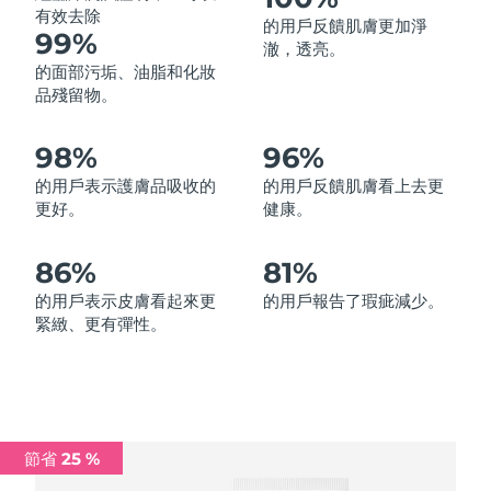
有效去除
的用戶反饋肌膚更加淨
中國澳門特別行政區
預計送達日期
8/13/26
99%
澈，透亮。
的面部污垢、油脂和化妝
馬來西亞
預計送達日期
8/14/26
品殘留物。
馬爾他
預計送達日期
8/11/26
98%
96%
墨西哥
預計送達日期
8/15/26
的用戶表示護膚品吸收的
的用戶反饋肌膚看上去更
更好。
健康。
摩納哥
預計送達日期
8/12/26
86%
81%
荷蘭
預計送達日期
8/11/26
的用戶表示皮膚看起來更
的用戶報告了瑕疵減少。
緊緻、更有彈性。
紐西蘭
預計送達日期
8/11/26
挪威
預計送達日期
8/11/26
阿曼
預計送達日期
8/14/26
節省 25 %
菲律賓
預計送達日期
8/14/26