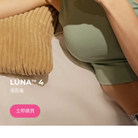
發貨國家
美國
預計送達日期
8/12/26
FAQ™ Dual LED Panel
英國
預計送達日期
8/11/26
熱門產品
西班牙
預計送達日期
8/11/26
澳洲
預計送達日期
8/14/26
法國
預計送達日期
8/11/26
LUNA
4
TM
特別優惠
暢銷產品
潔面儀
德國
預計送達日期
8/11/26
加拿大
預計送達日期
8/15/26
立即購買
紅光療法
澳洲
預計送達日期
8/14/26