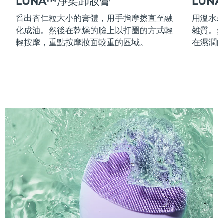
LUNA™淨柔卸妝膏
LU
舀出杏仁粒大小的膏體，用手指摩擦直至融
用溫水
化成油。然後在乾燥的臉上以打圈的方式輕
雜質。
輕按摩，重點按摩妝面較重的區域。
在濕潤