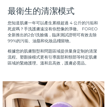
瑞典美膚護理
奧地利
預計送達日期
8/11/26
最衛生的清潔模式
巴林
預計送達日期
8/12/26
您知道肌膚一年可以產生累積超過 4 公斤的污垢和
面部清潔
緊致提拉
死皮嗎？手洗護膚遠沒有你想像的淨徹。 FOREO
比利時
預計送達日期
8/11/26
全新推出的2合1洗臉儀，臨床測試證明可有效去除
LUNA™ 4 套裝
BEAR™ 2 套裝
99%的污垢、油脂和化妝品殘留物。
百慕達
預計送達日期
8/17/26
Anti-aging massage
Microcurrent toning
根據您的肌膚類型和問題區域提供量身定制的清潔
波士尼亞與赫塞哥維納
預計送達日期
8/14/26
流程。塑顏操模式更有引導面部和頸部等特定肌膚
補水保濕
口腔護理
LUNA™ 4 Plus
BEAR™ 2 go
區域的緊緻護理。溫和且高效，護膚必需品。
汶萊
預計送達日期
8/16/26
UFO™ 3 套裝
issa™ 4
Massage, LED heating
Microcurrent toning on-the-go
FAQ™ 抗老護理
Deep facial hydration
Hybrid silicone sonic toothbrush
保加利亞
預計送達日期
8/11/26
NEW
LUNA™ 4 Men
BEAR™ 2 eyes & lips
加拿大
預計送達日期
8/15/26
UFO™ 3 LED
issa™ 4 plus
For men, anti-aging massage
Microcurrent line smoothing device
Near-infrared and red light therapy
Smart hybrid silicone sonic toothbrush
智利
預計送達日期
8/15/26
device
抗老
LED 護理