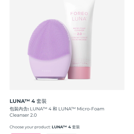
波蘭
預計送達日期
8/12/26
葡萄牙
預計送達日期
8/11/26
波多黎各
預計送達日期
8/13/26
卡達
預計送達日期
8/12/26
留尼旺
預計送達日期
8/16/26
羅馬尼亞
預計送達日期
8/11/26
俄羅斯
預計送達日期
8/19/26
LUNA™ 4 套裝
包裝內含:
LUNA™ 4 和 LUNA™ Micro-Foam
沙烏地阿拉伯
預計送達日期
8/12/26
Cleanser 2.0
新加坡
預計送達日期
8/13/26
Choose your product:
LUNA™ 4 套裝