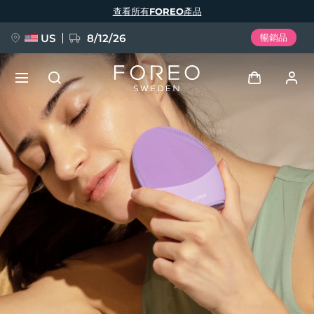
移
查看所有FOREO產品
至
主
內
容
US
8/12/26
暢銷品
新品
登入
語言
BREAKING NEWS
用戶信息
English
Deutsch
Español
我的設備
FAQ™ Pure Beauty-Tech Elixir
Français
Italiano
Português
我的訂單
Polski
Svenska
Русский
Türkçe
简体中文
繁體中文
我的地址
issa™ Teeth Whitening Set
我的訂閱