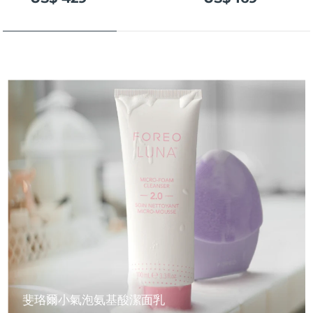
斐珞爾小氣泡氨基酸潔面乳