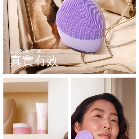
FAQ™ 101
FAQ™ 201
中國
LUNA™ 4 mini
面部提拉護理
預計送達日期
8/11/26
NEW
issa™ 4 smile
UFO™ 3 mini
Clinical anti-aging
LED mask
For young skin, T-zone
Premium anti-aging skincare
哥倫比亞
預計送達日期
8/15/26
Hybrid silicone sonic toothbrush
Red light therapy device for young skin
生髮
肌膚年輕化
克羅埃西亞
預計送達日期
8/11/26
FAQ™ 102
FAQ™ 202
LUNA™ 4 go
BEAR™ 設備
FAQ™ 301
FAQ™ 501
issa™ 4 baby
UFO™ 3 go
Advanced clinical anti-aging
LED mask
For travel or gym bag
All premium facelift devices
NEW
賽普勒斯
預計送達日期
8/12/26
LED hair strengthening scalp massager
Full-Spectrum Red Light Therapy
For ages 0-3
Portable red light therapy
LUNA
4
TM
真實有效
捷克
預計送達日期
8/11/26
FAQ™ 103
FAQ™ 211
LUNA™護膚
保健品
FAQ™ Scalp Serum
FAQ™ 502
issa™ Teeth Whitening Set
面膜
Luxurious clinical anti-aging set
Anti-aging neck & décolleté LED mask
Premium cleansers & balm
丹麥
預計送達日期
8/11/26
Scalp recovery probiotic serum
Full-Spectrum Red Light Therapy
Dual LED + sonic device & 18% PAP gel
Rejuvenation & hydration
專業治療
愛沙尼亞
預計送達日期
8/11/26
FAQ™ P1 Primer
FAQ™ 221
LUNA™ 設備
FAQ™護膚品
ISSA™ 設備
UFO™ 設備
Manuka honey primer
Anti-aging LED hand mask
芬蘭
FAQ™ Red Light Serum
預計送達日期
8/11/26
All facial cleansing devices
All FAQ™ skincare
All silicone sonic toothbrushes
All deep facial hydration devices
法國
預計送達日期
8/11/26
脫毛
身體護理
FAQ™護膚品
FAQ™護膚品
PEACH™ 2 Pro Max
BEAR™ 2 body
FAQ™產品
FAQ™ skincare
法屬玻里尼西亞
預計送達日期
8/15/26
All FAQ™ skincare
All FAQ™ skincare