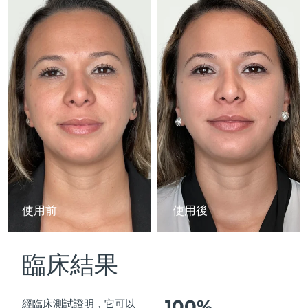
Advanced pore care essentials
以色列
預計送達日期
8/15/26
For healthy hair
18% PAP
護膚品
男士
義大利
預計送達日期
8/11/26
日本
預計送達日期
8/14/26
澤西島
預計送達日期
8/16/26
全部購買
哈薩克
預計送達日期
8/13/26
FOREO APP
科威特
預計送達日期
8/11/26
關於我們
拉脫維亞
預計送達日期
8/11/26
使用前
使用後
黎巴嫩
預計送達日期
8/12/26
臨床結果
立陶宛
預計送達日期
8/11/26
盧森堡
預計送達日期
8/11/26
100%
經臨床測試證明，它可以