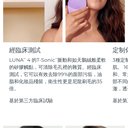
Professional IPL hair removal device
Microcurrent body toning
All hair treatments
All FAQ™ skincare
德國
預計送達日期
8/11/26
FAQ™產品
FAQ™產品
痘肌護理
眼部護理
直布羅陀
PEACH™ 2
LUNA™ 4 body
預計送達日期
8/15/26
FAQ™ products
All anti-aging treatments
All LED treatments
ESPADA™ 2 plus
BEAR™ 2 eyes & lips
IPL hair removal
Massaging body brush
All toning treatments
希臘
預計送達日期
8/11/26
Recurring acne LED therapy
Microcurrent line smoothing device
中國香港特別行政區
預計送達日期
8/12/26
經臨床測試
定制
PEACH™ 2 go
SUPERCHARGED™ serum
護發
毛孔護理
ESPADA™ 2
IRIS™ 2
Travel-friendly IPL hair removal
Firming body serum
LUNA
4 的T-Sonic
脈動和如天鵝絨般柔軟
3種定
TM
TM
匈牙利
LUNA™ 4 hair
預計送達日期
8/11/26
KIWI™ derma
Acne treatment device
Rejuvenating eye massager
NEW
的矽膠觸點，可清除毛孔裡的雜質。經臨床
肌。 1
2-in-1 LED scalp massager
Diamond microdermabrasion .
測試，它可以有效去除99%的面部污垢，油
和、常
冰島
預計送達日期
8/12/26
PEACH™ Cooling Prep Gel
脂和化妝品殘留，衛生性更是尼龍刷毛的35
部不同
ESPADA™ Blemish Solution
眼部護膚
牙齒美白
Cooling IPL hair removal gel
倍。
澈，透
印尼
預計送達日期
8/9/26
FLIP™ play advanced
KIWI™
Concentrated acne gel
Advanced eye care treatment
issa™ Teeth Whitening Set
LED light hairbrush
Blackhead remover
基於第三方臨床試驗
基於第
愛爾蘭
預計送達日期
8/11/26
更多的
Dual LED + sonic device & 18% PAP gel
ESPADA™ 設備
眼部護理設備
曼島
預計送達日期
8/13/26
LUNA™ Dual-Peptide Scalp
KIWI™ 皮肤护理
All acne treatment devices
All revitalizing eye massagers
Serum
issa™ Teeth Whitening Gel