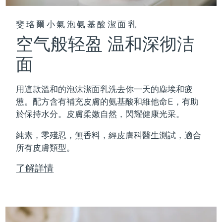
斐珞爾小氣泡氨基酸潔面乳
空气般轻盈 温和深彻洁
面
用這款溫和的泡沫潔面乳洗去你一天的塵埃和疲
憊。配方含有補充皮膚的氨基酸和維他命E，有助
於保持水分。皮膚柔嫩自然，閃耀健康光采。
純素，零殘忍，無香料，經皮膚科醫生測試，適合
所有皮膚類型。
了解詳情