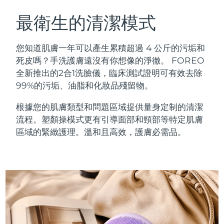
瑞典美膚護理
奧地利
預計送達日期
09/08/2026
最衛生的清潔模式
巴林
預計送達日期
10/08/2026
您知道肌膚一年可以產生累積超過 4 公斤的污垢和
面部清潔
緊致提拉
死皮嗎？手洗護膚遠沒有你想像的淨徹。 FOREO
比利時
預計送達日期
09/08/2026
全新推出的2合1洗臉儀，臨床測試證明可有效去除
LUNA™ 4 套裝
BEAR™ 2 套裝
99%的污垢、油脂和化妝品殘留物。
百慕達
預計送達日期
15/08/2026
Anti-aging massage
Microcurrent toning
根據您的肌膚類型和問題區域提供量身定制的清潔
波士尼亞與赫塞哥維納
預計送達日期
12/08/2026
流程。塑顏操模式更有引導面部和頸部等特定肌膚
補水保濕
口腔護理
LUNA™ 4 Plus
BEAR™ 2 go
區域的緊緻護理。溫和且高效，護膚必需品。
汶萊
預計送達日期
14/08/2026
UFO™ 3 套裝
issa™ 4
Massage, LED heating
Microcurrent toning on-the-go
FAQ™ 抗老護理
Deep facial hydration
Hybrid silicone sonic toothbrush
保加利亞
預計送達日期
09/08/2026
NEW
LUNA™ 4 Men
BEAR™ 2 eyes & lips
加拿大
預計送達日期
13/08/2026
UFO™ 3 LED
issa™ 4 plus
For men, anti-aging massage
Microcurrent line smoothing device
Near-infrared and red light therapy
Smart hybrid silicone sonic toothbrush
智利
預計送達日期
13/08/2026
device
抗老
LED 護理