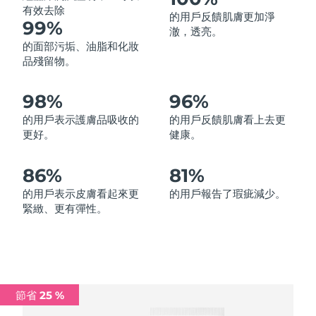
有效去除
的用戶反饋肌膚更加淨
中國澳門特別行政區
預計送達日期
11/08/2026
99%
澈，透亮。
的面部污垢、油脂和化妝
馬來西亞
預計送達日期
12/08/2026
品殘留物。
馬爾他
預計送達日期
09/08/2026
98%
96%
墨西哥
預計送達日期
13/08/2026
的用戶表示護膚品吸收的
的用戶反饋肌膚看上去更
更好。
健康。
摩納哥
預計送達日期
10/08/2026
86%
81%
荷蘭
預計送達日期
09/08/2026
的用戶表示皮膚看起來更
的用戶報告了瑕疵減少。
緊緻、更有彈性。
紐西蘭
預計送達日期
09/08/2026
挪威
預計送達日期
09/08/2026
阿曼
預計送達日期
12/08/2026
節省 25 %
菲律賓
預計送達日期
12/08/2026