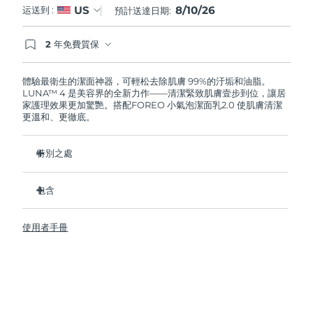
8/10/26
US
运送到 :
預計送達日期:
阿拉伯聯合大公國
預計送達日期
10/08/2026
2 年免費質保
如果您在2年質保期內發現任何非人為品質問題，
英國
預計送達日期
09/08/2026
FOREO將免費為您更換產品。
體驗最衛生的潔面神器，可輕松去除肌膚 99%的汙垢和油脂。
LUNA™ 4 是美容界的全新力作——清潔緊致肌膚壹步到位，讓居
美國
預計送達日期
10/08/2026
家護理效果更加驚艷。搭配FOREO 小氣泡潔面乳2.0 使肌膚清潔
更溫和、更徹底。
烏茲別克
預計送達日期
14/08/2026
特別之處
越南
預計送達日期
15/08/2026
96%的用戶表示皮膚看起來更健康了。81%的用戶表示瑕疵減
少了。
包含
去除深層汙垢和油脂，皮膚不拔幹。
LUNA™ 4
86%的用戶表示皮膚看起來和感覺起來更緊致，更有彈性了。
使用者手冊
LUNA™ Micro-Foam Cleanser 2.0
滋養並保護皮膚免受自由基損傷。
USB 充電線
衛生性是尼龍刷毛的35倍。
旅行袋
快速操作指南
基本操作指南