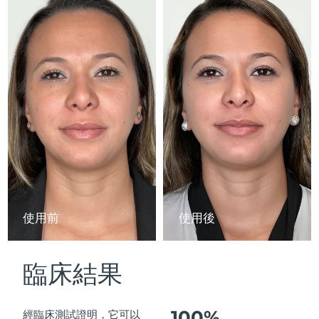
Advanced pore care essentials
以色列
預計送達日期
13/08/2026
For healthy hair
18% PAP
護膚品
男士
義大利
預計送達日期
09/08/2026
日本
預計送達日期
12/08/2026
澤西島
預計送達日期
14/08/2026
全部購買
哈薩克
預計送達日期
11/08/2026
FOREO APP
科威特
預計送達日期
09/08/2026
關於我們
拉脫維亞
預計送達日期
09/08/2026
使用前
使用後
黎巴嫩
預計送達日期
10/08/2026
臨床結果
立陶宛
預計送達日期
09/08/2026
盧森堡
預計送達日期
09/08/2026
100%
經臨床測試證明，它可以