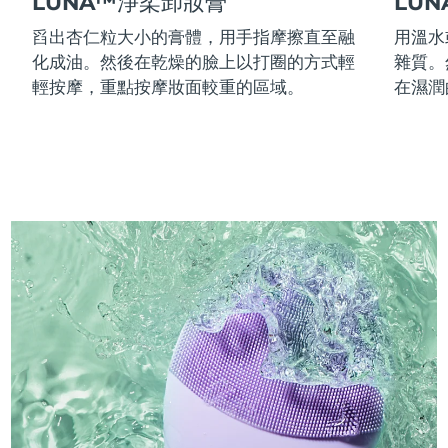
LUNA™淨柔卸妝膏
LU
舀出杏仁粒大小的膏體，用手指摩擦直至融
用溫水
化成油。然後在乾燥的臉上以打圈的方式輕
雜質。
輕按摩，重點按摩妝面較重的區域。
在濕潤