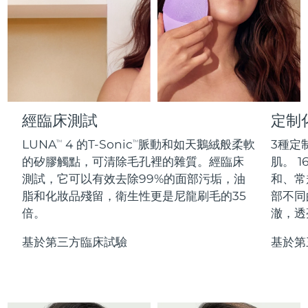
Professional IPL hair removal device
Microcurrent body toning
All hair treatments
All FAQ™ skincare
德國
預計送達日期
09/08/2026
FAQ™產品
FAQ™產品
痘肌護理
眼部護理
直布羅陀
PEACH™ 2
LUNA™ 4 body
預計送達日期
13/08/2026
FAQ™ products
All anti-aging treatments
All LED treatments
ESPADA™ 2 plus
BEAR™ 2 eyes & lips
IPL hair removal
Massaging body brush
All toning treatments
希臘
預計送達日期
09/08/2026
Recurring acne LED therapy
Microcurrent line smoothing device
中國香港特別行政區
預計送達日期
10/08/2026
經臨床測試
定制
PEACH™ 2 go
SUPERCHARGED™ serum
護發
毛孔護理
ESPADA™ 2
IRIS™ 2
Travel-friendly IPL hair removal
Firming body serum
LUNA
4 的T-Sonic
脈動和如天鵝絨般柔軟
3種定
TM
TM
匈牙利
LUNA™ 4 hair
預計送達日期
09/08/2026
KIWI™ derma
Acne treatment device
Rejuvenating eye massager
NEW
的矽膠觸點，可清除毛孔裡的雜質。經臨床
肌。 1
2-in-1 LED scalp massager
Diamond microdermabrasion .
測試，它可以有效去除99%的面部污垢，油
和、常
冰島
預計送達日期
10/08/2026
PEACH™ Cooling Prep Gel
脂和化妝品殘留，衛生性更是尼龍刷毛的35
部不同
ESPADA™ Blemish Solution
眼部護膚
牙齒美白
Cooling IPL hair removal gel
倍。
澈，透
印尼
預計送達日期
07/08/2026
FLIP™ play advanced
KIWI™
Concentrated acne gel
Advanced eye care treatment
issa™ Teeth Whitening Set
LED light hairbrush
Blackhead remover
基於第三方臨床試驗
基於第
愛爾蘭
預計送達日期
09/08/2026
更多的
Dual LED + sonic device & 18% PAP gel
ESPADA™ 設備
眼部護理設備
曼島
預計送達日期
11/08/2026
LUNA™ Dual-Peptide Scalp
KIWI™ 皮肤护理
All acne treatment devices
All revitalizing eye massagers
Serum
issa™ Teeth Whitening Gel