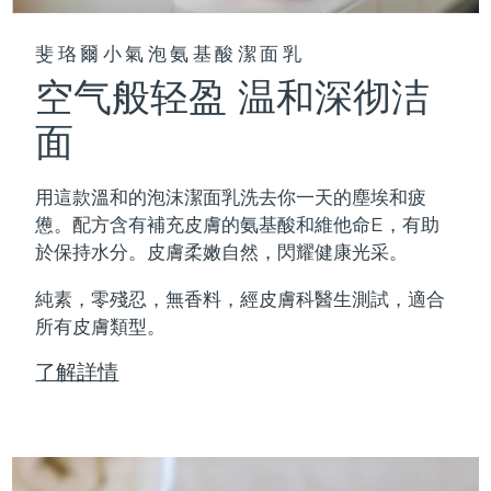
斐珞爾小氣泡氨基酸潔面乳
空气般轻盈 温和深彻洁
面
用這款溫和的泡沫潔面乳洗去你一天的塵埃和疲
憊。配方含有補充皮膚的氨基酸和維他命E，有助
於保持水分。皮膚柔嫩自然，閃耀健康光采。
純素，零殘忍，無香料，經皮膚科醫生測試，適合
所有皮膚類型。
了解詳情