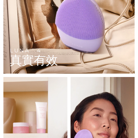
FAQ™ 101
FAQ™ 201
中國
LUNA™ 4 mini
面部提拉護理
預計送達日期
09/08/2026
NEW
issa™ 4 smile
UFO™ 3 mini
Clinical anti-aging
LED mask
For young skin, T-zone
Premium anti-aging skincare
哥倫比亞
預計送達日期
13/08/2026
Hybrid silicone sonic toothbrush
Red light therapy device for young skin
生髮
肌膚年輕化
克羅埃西亞
預計送達日期
09/08/2026
FAQ™ 102
FAQ™ 202
LUNA™ 4 go
BEAR™ 設備
FAQ™ 301
FAQ™ 501
issa™ 4 baby
UFO™ 3 go
Advanced clinical anti-aging
LED mask
For travel or gym bag
All premium facelift devices
NEW
賽普勒斯
預計送達日期
10/08/2026
LED hair strengthening scalp massager
Full-Spectrum Red Light Therapy
For ages 0-3
Portable red light therapy
LUNA
4
TM
真實有效
捷克
預計送達日期
09/08/2026
FAQ™ 103
FAQ™ 211
LUNA™護膚
保健品
FAQ™ Scalp Serum
FAQ™ 502
issa™ Teeth Whitening Set
面膜
Luxurious clinical anti-aging set
Anti-aging neck & décolleté LED mask
Premium cleansers & balm
丹麥
預計送達日期
09/08/2026
Scalp recovery probiotic serum
Full-Spectrum Red Light Therapy
Dual LED + sonic device & 18% PAP gel
Rejuvenation & hydration
專業治療
愛沙尼亞
預計送達日期
09/08/2026
FAQ™ P1 Primer
FAQ™ 221
LUNA™ 設備
FAQ™護膚品
ISSA™ 設備
UFO™ 設備
Manuka honey primer
Anti-aging LED hand mask
芬蘭
FAQ™ Red Light Serum
預計送達日期
09/08/2026
All facial cleansing devices
All FAQ™ skincare
All silicone sonic toothbrushes
All deep facial hydration devices
法國
預計送達日期
09/08/2026
脫毛
身體護理
FAQ™護膚品
FAQ™護膚品
PEACH™ 2 Pro Max
BEAR™ 2 body
FAQ™產品
FAQ™ skincare
法屬玻里尼西亞
預計送達日期
13/08/2026
All FAQ™ skincare
All FAQ™ skincare