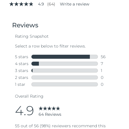
4.9
(64)
Write a review
4.9
out
of
5
stars,
average
rating
value.
Read
64
Reviews.
Same
page
link.