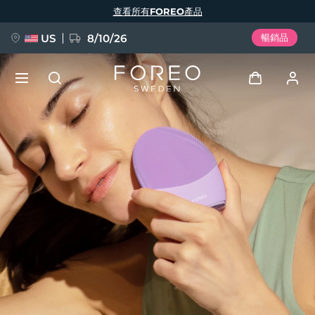
移
查看所有FOREO產品
至
主
內
容
US
8/10/26
暢銷品
新品
登入
語言
BREAKING NEWS
用戶信息
English
Deutsch
Español
我的設備
FAQ™ Pure Beauty-Tech Elixir
Français
Italiano
Português
我的訂單
Polski
Svenska
Русский
Türkçe
简体中文
繁體中文
我的地址
issa™ Teeth Whitening Set
我的訂閱