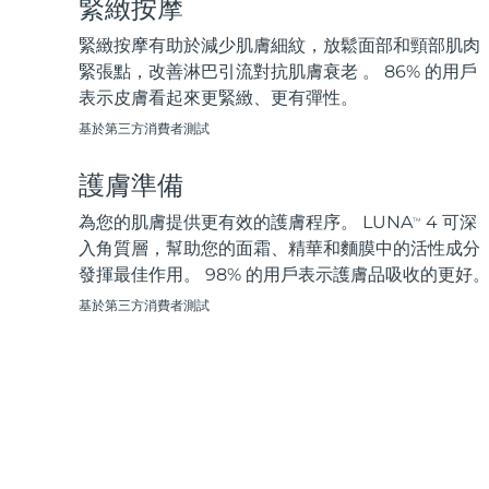
緊緻按摩
脫毛
FAQ™護膚品
身體護理
FAQ™護膚品
FAQ™產品
FAQ™ skincare
All FAQ™ skincare
All FAQ™ skincare
PEACH™ 2 Pro Max
BEAR™ 2 body
緊緻按摩有助於減少肌膚細紋，放鬆面部和頸部肌肉
All hair treatments
All FAQ™ skincare
Professional IPL hair removal device
Microcurrent body toning
緊張點，改善淋巴引流對抗肌膚衰老 。 86% 的用戶
表示皮膚看起來更緊緻、更有彈性。
FAQ™產品
FAQ™產品
痘肌護理
FAQ™ products
眼部護理
基於第三方消費者測試
All anti-aging treatments
All LED treatments
PEACH™ 2
LUNA™ 4 body
All toning treatments
ESPADA™ 2 plus
BEAR™ 2 eyes & lips
IPL hair removal
Massaging body brush
護膚準備
Recurring acne LED therapy
Microcurrent line smoothing device
為您的肌膚提供更有效的護膚程序。 LUNA
4 可深
TM
PEACH™ 2 go
SUPERCHARGED™ serum
入角質層，幫助您的面霜、精華和麵膜中的活性成分
護發
毛孔護理
ESPADA™ 2
IRIS™ 2
Travel-friendly IPL hair removal
Firming body serum
發揮最佳作用。 98% 的用戶表示護膚品吸收的更好
LUNA™ 4 hair
KIWI™ derma
Acne treatment device
Rejuvenating eye massager
NEW
基於第三方消費者測試
2-in-1 LED scalp massager
Diamond microdermabrasion .
PEACH™ Cooling Prep Gel
ESPADA™ Blemish Solution
眼部護膚
牙齒美白
Cooling IPL hair removal gel
FLIP™ play advanced
KIWI™
Concentrated acne gel
Advanced eye care treatment
issa™ Teeth Whitening Set
LED light hairbrush
Blackhead remover
Dual LED + sonic device & 18% PAP gel
更多的
ESPADA™ 設備
眼部護理設備
LUNA™ Dual-Peptide Scalp