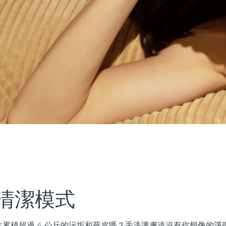
清潔模式
累積超過 4 公斤的污垢和死皮嗎？手洗護膚遠沒有你想像的淨徹