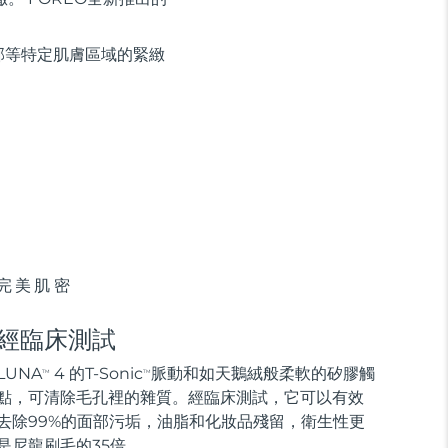
部等特定肌膚區域的緊緻
完美肌密
經臨床測試
LUNA
4 的T-Sonic
脈動和如天鵝絨般柔軟的矽膠觸
TM
TM
點，可清除毛孔裡的雜質。經臨床測試，它可以有效
去除99%的面部污垢，油脂和化妝品殘留，衛生性更
是尼龍刷毛的35倍。