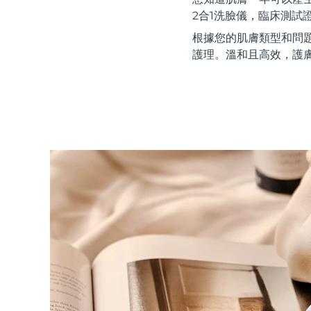
紅光療法
2合1洗臉儀，臨床測試
根據您的肌膚類型和問
護理。溫和且高效，護
瑞典美膚護理
面部清潔
緊致提拉
LUNA™ 4 套裝
BEAR™ 2 套裝
Anti-aging massage
Microcurrent toning
補水保濕
口腔護理
LUNA™ 4 Plus
BEAR™ 2 go
UFO™ 3 套裝
issa™ 4
Massage, LED heating
Microcurrent toning on-the-go
Deep facial hydration
Hybrid silicone sonic toothbrush
FAQ™ 抗老護理
LUNA™ 4 Men
BEAR™ 2 eyes & lips
NEW
UFO™ 3 LED
issa™ 4 plus
For men, anti-aging massage
Microcurrent line smoothing device