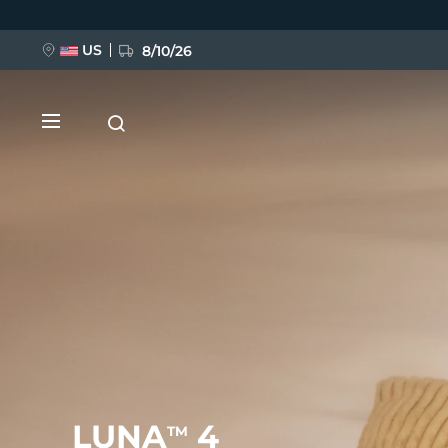
移
至
主
內
US
8/10/26
容
新品
BREAKING NEWS
FAQ™ Pure Beauty-Tech Elixir
LUNA
4
TM