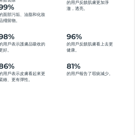
有效去除
的用戶反饋肌膚更加淨
99%
澈，透亮。
的面部污垢、油脂和化妝
品殘留物。
98%
96%
的用戶表示護膚品吸收的
的用戶反饋肌膚看上去更
更好。
健康。
86%
81%
的用戶表示皮膚看起來更
的用戶報告了瑕疵減少。
緊緻、更有彈性。