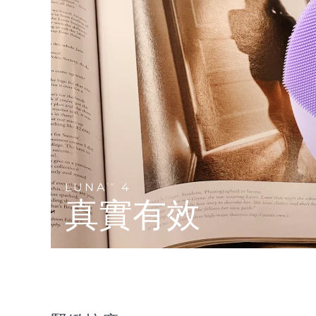
Near-infrared and red light therapy device
Smart hybrid silicone sonic toothbrush
抗老
LED 護理
LUNA™ 4 mini
面部提拉護理
FAQ™ 101
FAQ™ 201
UFO™ 3 mini
issa™ 4 smile
For young skin, T-zone
Premium anti-aging skincare
NEW
Clinical anti-aging
LED mask
Red light therapy device for young skin
Hybrid silicone sonic toothbrush
生髮
LUNA™ 4 go
BEAR™ 設備
肌膚年輕化
FAQ™ 102
FAQ™ 202
UFO™ 3 go
issa™ 4 baby
For travel or gym bag
All premium facelift devices
FAQ™ 301
FAQ™ 501
Advanced clinical anti-aging
LED mask
Portable red light therapy
For ages 0-3
NEW
LED hair strengthening scalp massager
Full-Spectrum Red Light Therapy
LUNA™護膚
LUNA
4
FAQ™ 103
TM
FAQ™ 211
保健品
面膜
issa™ Teeth Whitening Set
Premium cleansers & balm
真實有效
FAQ™ Scalp Serum
FAQ™ 502
Luxurious clinical anti-aging set
Anti-aging neck & décolleté LED mask
Rejuvenation & hydration
Dual LED + sonic device & 18% PAP gel
Scalp recovery probiotic serum
Full-Spectrum Red Light Therapy
LUNA™ 設備
專業治療
FAQ™ P1 Primer
FAQ™ 221
UFO™ 設備
ISSA™ 設備
All facial cleansing devices
FAQ™護膚品
Manuka honey primer
Anti-aging LED hand mask
FAQ™ Red Light Serum
All deep facial hydration devices
All silicone sonic toothbrushes
All FAQ™ skincare