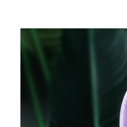
KIWI™ 皮肤护理
All acne treatment devices
All revitalizing eye massagers
Serum
issa™ Teeth Whitening Gel
Advanced pore care essentials
For healthy hair
18% PAP
護膚品
男士
全部購買
FOREO APP
關於我們