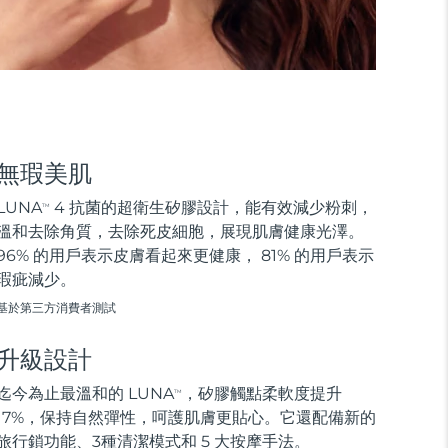
無瑕美肌
LUNA
4 抗菌的超衛生矽膠設計，能有效減少粉刺，
TM
溫和去除角質，去除死皮細胞，展現肌膚健康光澤。
96% 的用戶表示皮膚看起來更健康， 81% 的用戶表示
瑕疵減少。
基於第三方消費者測試
升級設計
迄今為止最溫和的 LUNA
，矽膠觸點柔軟度提升
TM
17%，保持自然彈性，呵護肌膚更貼心。它還配備新的
旅行鎖功能、3種清潔模式和 5 大按摩手法。