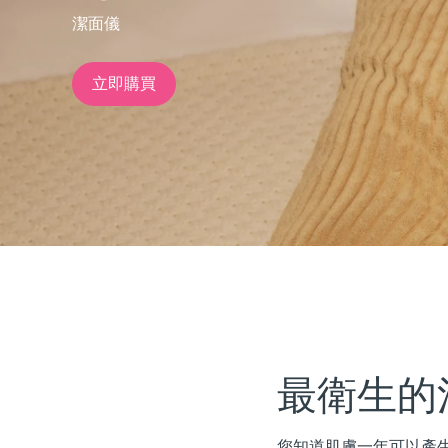
潔面儀
issa™ Teeth Whitening Set
立即購買
FAQ™ Dual LED Panel
熱門產品
特別優惠
暢銷產品
最衛生的
您知道肌膚一年可以產生