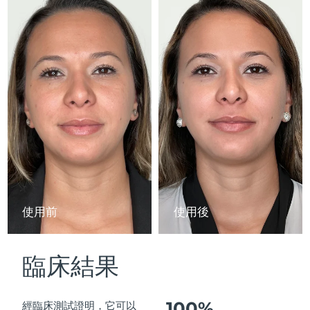
Advanced pore care essentials
以色列
預計送達日期
8/16/26
For healthy hair
18% PAP
護膚品
男士
義大利
預計送達日期
8/12/26
日本
預計送達日期
8/15/26
澤西島
預計送達日期
8/17/26
全部購買
哈薩克
預計送達日期
8/14/26
FOREO APP
科威特
預計送達日期
8/12/26
關於我們
拉脫維亞
預計送達日期
8/12/26
使用前
使用後
黎巴嫩
預計送達日期
8/13/26
臨床結果
立陶宛
預計送達日期
8/12/26
盧森堡
預計送達日期
8/12/26
100%
經臨床測試證明，它可以