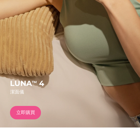
發貨國家
美國
預計送達日期
8/13/26
FAQ™ Dual LED Panel
英國
預計送達日期
8/12/26
熱門產品
西班牙
預計送達日期
8/12/26
澳洲
預計送達日期
8/15/26
法國
預計送達日期
8/12/26
LUNA
4
TM
特別優惠
暢銷產品
潔面儀
德國
預計送達日期
8/12/26
加拿大
預計送達日期
8/16/26
立即購買
紅光療法
澳洲
預計送達日期
8/15/26