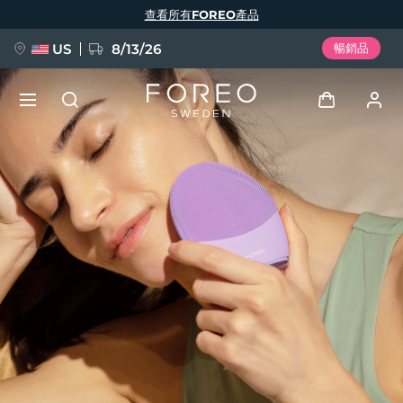
移
查看所有FOREO產品
至
主
內
容
US
8/13/26
暢銷品
新品
登入
語言
BREAKING NEWS
用戶信息
English
Deutsch
Español
我的設備
FAQ™ Pure Beauty-Tech Elixir
Français
Italiano
Português
我的訂單
Polski
Svenska
Русский
Türkçe
简体中文
繁體中文
我的地址
issa™ Teeth Whitening Set
我的訂閱