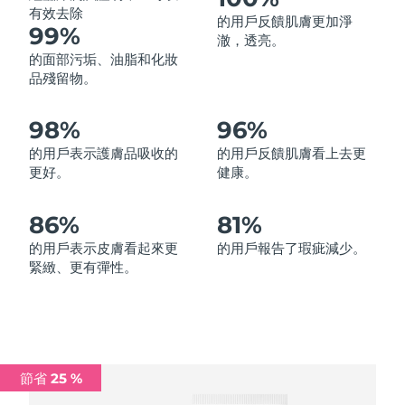
有效去除
的用戶反饋肌膚更加淨
中國澳門特別行政區
預計送達日期
8/14/26
99%
澈，透亮。
的面部污垢、油脂和化妝
馬來西亞
預計送達日期
8/15/26
品殘留物。
馬爾他
預計送達日期
8/12/26
98%
96%
墨西哥
預計送達日期
8/16/26
的用戶表示護膚品吸收的
的用戶反饋肌膚看上去更
更好。
健康。
摩納哥
預計送達日期
8/13/26
86%
81%
荷蘭
預計送達日期
8/12/26
的用戶表示皮膚看起來更
的用戶報告了瑕疵減少。
緊緻、更有彈性。
紐西蘭
預計送達日期
8/12/26
挪威
預計送達日期
8/12/26
阿曼
預計送達日期
8/15/26
節省 25 %
菲律賓
預計送達日期
8/15/26