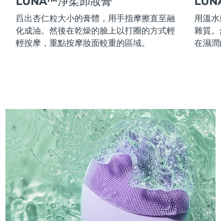
LUNA™淨柔卸妝膏
LU
舀出杏仁粒大小的膏體，用手指摩擦直至融
用溫水
化成油。然後在乾燥的臉上以打圈的方式輕
雜質。
輕按摩，重點按摩妝面較重的區域。
在濕潤