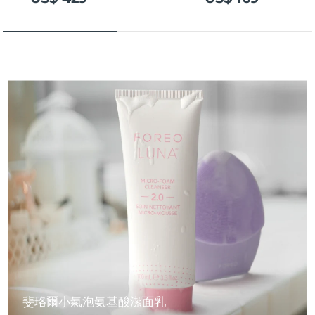
斐珞爾小氣泡氨基酸潔面乳