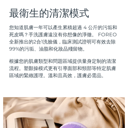
瑞典美膚護理
奧地利
預計送達日期
8/12/26
最衛生的清潔模式
巴林
預計送達日期
8/13/26
您知道肌膚一年可以產生累積超過 4 公斤的污垢和
面部清潔
緊致提拉
死皮嗎？手洗護膚遠沒有你想像的淨徹。 FOREO
比利時
預計送達日期
8/12/26
全新推出的2合1洗臉儀，臨床測試證明可有效去除
LUNA™ 4 套裝
BEAR™ 2 套裝
99%的污垢、油脂和化妝品殘留物。
百慕達
預計送達日期
8/18/26
Anti-aging massage
Microcurrent toning
根據您的肌膚類型和問題區域提供量身定制的清潔
波士尼亞與赫塞哥維納
預計送達日期
8/15/26
流程。塑顏操模式更有引導面部和頸部等特定肌膚
補水保濕
口腔護理
LUNA™ 4 Plus
BEAR™ 2 go
區域的緊緻護理。溫和且高效，護膚必需品。
汶萊
預計送達日期
8/17/26
UFO™ 3 套裝
issa™ 4
Massage, LED heating
Microcurrent toning on-the-go
FAQ™ 抗老護理
Deep facial hydration
Hybrid silicone sonic toothbrush
保加利亞
預計送達日期
8/12/26
NEW
LUNA™ 4 Men
BEAR™ 2 eyes & lips
加拿大
預計送達日期
8/16/26
UFO™ 3 LED
issa™ 4 plus
For men, anti-aging massage
Microcurrent line smoothing device
Near-infrared and red light therapy
Smart hybrid silicone sonic toothbrush
智利
預計送達日期
8/16/26
device
抗老
LED 護理