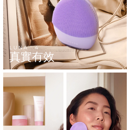
FAQ™ 101
FAQ™ 201
中國
LUNA™ 4 mini
面部提拉護理
預計送達日期
8/12/26
NEW
issa™ 4 smile
UFO™ 3 mini
Clinical anti-aging
LED mask
For young skin, T-zone
Premium anti-aging skincare
哥倫比亞
預計送達日期
8/16/26
Hybrid silicone sonic toothbrush
Red light therapy device for young skin
生髮
肌膚年輕化
克羅埃西亞
預計送達日期
8/12/26
FAQ™ 102
FAQ™ 202
LUNA™ 4 go
BEAR™ 設備
FAQ™ 301
FAQ™ 501
issa™ 4 baby
UFO™ 3 go
Advanced clinical anti-aging
LED mask
For travel or gym bag
All premium facelift devices
NEW
賽普勒斯
預計送達日期
8/13/26
LED hair strengthening scalp massager
Full-Spectrum Red Light Therapy
For ages 0-3
Portable red light therapy
LUNA
4
TM
真實有效
捷克
預計送達日期
8/12/26
FAQ™ 103
FAQ™ 211
LUNA™護膚
保健品
FAQ™ Scalp Serum
FAQ™ 502
issa™ Teeth Whitening Set
面膜
Luxurious clinical anti-aging set
Anti-aging neck & décolleté LED mask
Premium cleansers & balm
丹麥
預計送達日期
8/12/26
Scalp recovery probiotic serum
Full-Spectrum Red Light Therapy
Dual LED + sonic device & 18% PAP gel
Rejuvenation & hydration
專業治療
愛沙尼亞
預計送達日期
8/12/26
FAQ™ P1 Primer
FAQ™ 221
LUNA™ 設備
FAQ™護膚品
ISSA™ 設備
UFO™ 設備
Manuka honey primer
Anti-aging LED hand mask
芬蘭
FAQ™ Red Light Serum
預計送達日期
8/12/26
All facial cleansing devices
All FAQ™ skincare
All silicone sonic toothbrushes
All deep facial hydration devices
法國
預計送達日期
8/12/26
脫毛
身體護理
FAQ™護膚品
FAQ™護膚品
PEACH™ 2 Pro Max
BEAR™ 2 body
FAQ™產品
FAQ™ skincare
法屬玻里尼西亞
預計送達日期
8/16/26
All FAQ™ skincare
All FAQ™ skincare