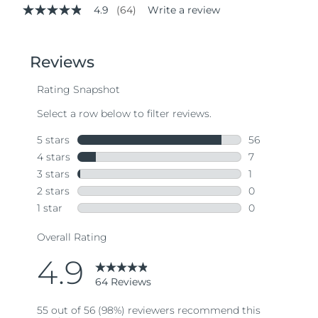
4.9
(64)
Write a review
4.9
out
of
5
stars,
average
rating
value.
Read
64
Reviews.
Same
page
link.