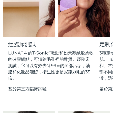
Professional IPL hair removal device
Microcurrent body toning
All hair treatments
All FAQ™ skincare
德國
預計送達日期
8/12/26
FAQ™產品
FAQ™產品
痘肌護理
眼部護理
直布羅陀
PEACH™ 2
LUNA™ 4 body
預計送達日期
8/16/26
FAQ™ products
All anti-aging treatments
All LED treatments
ESPADA™ 2 plus
BEAR™ 2 eyes & lips
IPL hair removal
Massaging body brush
All toning treatments
希臘
預計送達日期
8/12/26
Recurring acne LED therapy
Microcurrent line smoothing device
中國香港特別行政區
預計送達日期
8/13/26
經臨床測試
定制
PEACH™ 2 go
SUPERCHARGED™ serum
護發
毛孔護理
ESPADA™ 2
IRIS™ 2
Travel-friendly IPL hair removal
Firming body serum
LUNA
4 的T-Sonic
脈動和如天鵝絨般柔軟
3種定
TM
TM
匈牙利
LUNA™ 4 hair
預計送達日期
8/12/26
KIWI™ derma
Acne treatment device
Rejuvenating eye massager
NEW
的矽膠觸點，可清除毛孔裡的雜質。經臨床
肌。 1
2-in-1 LED scalp massager
Diamond microdermabrasion .
測試，它可以有效去除99%的面部污垢，油
和、常
冰島
預計送達日期
8/13/26
PEACH™ Cooling Prep Gel
脂和化妝品殘留，衛生性更是尼龍刷毛的35
部不同
ESPADA™ Blemish Solution
眼部護膚
牙齒美白
Cooling IPL hair removal gel
倍。
澈，透
印尼
預計送達日期
8/10/26
FLIP™ play advanced
KIWI™
Concentrated acne gel
Advanced eye care treatment
issa™ Teeth Whitening Set
LED light hairbrush
Blackhead remover
基於第三方臨床試驗
基於第
愛爾蘭
預計送達日期
8/12/26
更多的
Dual LED + sonic device & 18% PAP gel
ESPADA™ 設備
眼部護理設備
曼島
預計送達日期
8/14/26
LUNA™ Dual-Peptide Scalp
KIWI™ 皮肤护理
All acne treatment devices
All revitalizing eye massagers
Serum
issa™ Teeth Whitening Gel