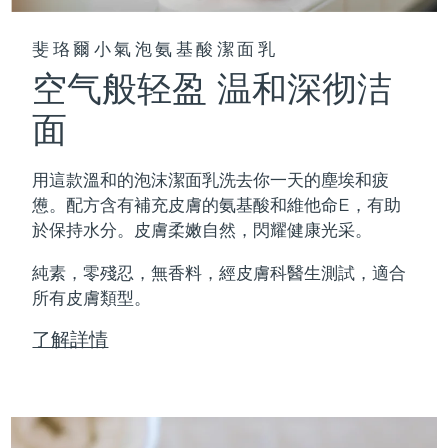
斐珞爾小氣泡氨基酸潔面乳
空气般轻盈 温和深彻洁
面
用這款溫和的泡沫潔面乳洗去你一天的塵埃和疲
憊。配方含有補充皮膚的氨基酸和維他命E，有助
於保持水分。皮膚柔嫩自然，閃耀健康光采。
純素，零殘忍，無香料，經皮膚科醫生測試，適合
所有皮膚類型。
了解詳情