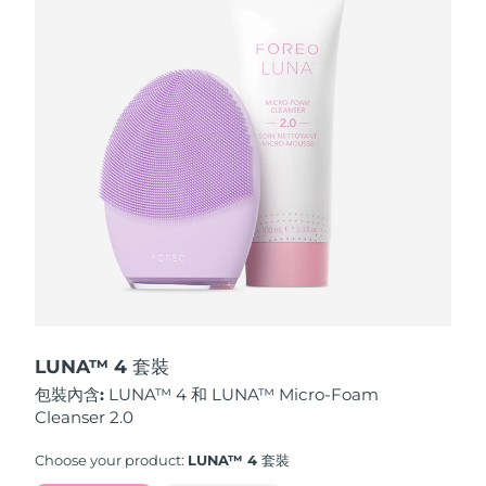
波蘭
預計送達日期
8/13/26
葡萄牙
預計送達日期
8/12/26
波多黎各
預計送達日期
8/14/26
卡達
預計送達日期
8/13/26
留尼旺
預計送達日期
8/17/26
羅馬尼亞
預計送達日期
8/12/26
俄羅斯
預計送達日期
8/20/26
LUNA™ 4 套裝
包裝內含:
LUNA™ 4 和 LUNA™ Micro-Foam
沙烏地阿拉伯
預計送達日期
8/13/26
Cleanser 2.0
新加坡
預計送達日期
8/14/26
Choose your product:
LUNA™ 4 套裝