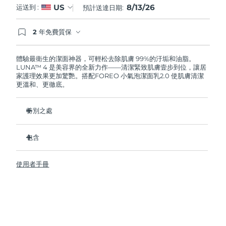
8/13/26
US
运送到 :
預計送達日期:
阿拉伯聯合大公國
預計送達日期
8/13/26
2 年免費質保
如果您在2年質保期內發現任何非人為品質問題，
英國
預計送達日期
8/12/26
FOREO將免費為您更換產品。
體驗最衛生的潔面神器，可輕松去除肌膚 99%的汙垢和油脂。
LUNA™ 4 是美容界的全新力作——清潔緊致肌膚壹步到位，讓居
美國
預計送達日期
8/13/26
家護理效果更加驚艷。搭配FOREO 小氣泡潔面乳2.0 使肌膚清潔
更溫和、更徹底。
烏茲別克
預計送達日期
8/17/26
特別之處
越南
預計送達日期
8/18/26
96%的用戶表示皮膚看起來更健康了。81%的用戶表示瑕疵減
少了。
包含
去除深層汙垢和油脂，皮膚不拔幹。
LUNA™ 4
86%的用戶表示皮膚看起來和感覺起來更緊致，更有彈性了。
使用者手冊
LUNA™ Micro-Foam Cleanser 2.0
滋養並保護皮膚免受自由基損傷。
USB 充電線
衛生性是尼龍刷毛的35倍。
旅行袋
快速操作指南
基本操作指南