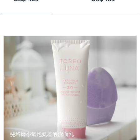
斐珞爾小氣泡氨基酸潔面乳