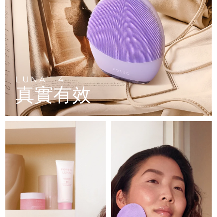
FAQ™ 101
FAQ™ 201
中國
LUNA™ 4 mini
面部提拉護理
預計送達日期
12/8/26
NEW
issa™ 4 smile
UFO™ 3 mini
Clinical anti-aging
LED mask
For young skin, T-zone
Premium anti-aging skincare
哥倫比亞
預計送達日期
16/8/26
Hybrid silicone sonic toothbrush
Red light therapy device for young skin
生髮
肌膚年輕化
克羅埃西亞
預計送達日期
12/8/26
FAQ™ 102
FAQ™ 202
LUNA™ 4 go
BEAR™ 設備
FAQ™ 301
FAQ™ 501
issa™ 4 baby
UFO™ 3 go
Advanced clinical anti-aging
LED mask
For travel or gym bag
All premium facelift devices
NEW
賽普勒斯
預計送達日期
13/8/26
LED hair strengthening scalp massager
Full-Spectrum Red Light Therapy
For ages 0-3
Portable red light therapy
LUNA
4
TM
真實有效
捷克
預計送達日期
12/8/26
FAQ™ 103
FAQ™ 211
LUNA™護膚
保健品
FAQ™ Scalp Serum
FAQ™ 502
issa™ Teeth Whitening Set
面膜
Luxurious clinical anti-aging set
Anti-aging neck & décolleté LED mask
Premium cleansers & balm
丹麥
預計送達日期
12/8/26
Scalp recovery probiotic serum
Full-Spectrum Red Light Therapy
Dual LED + sonic device & 18% PAP gel
Rejuvenation & hydration
專業治療
愛沙尼亞
預計送達日期
12/8/26
FAQ™ P1 Primer
FAQ™ 221
LUNA™ 設備
FAQ™護膚品
ISSA™ 設備
UFO™ 設備
Manuka honey primer
Anti-aging LED hand mask
芬蘭
FAQ™ Red Light Serum
預計送達日期
12/8/26
All facial cleansing devices
All FAQ™ skincare
All silicone sonic toothbrushes
All deep facial hydration devices
法國
預計送達日期
12/8/26
脫毛
身體護理
FAQ™護膚品
FAQ™護膚品
PEACH™ 2 Pro Max
BEAR™ 2 body
FAQ™產品
FAQ™ skincare
法屬玻里尼西亞
預計送達日期
16/8/26
All FAQ™ skincare
All FAQ™ skincare