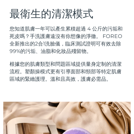
瑞典美膚護理
奧地利
預計送達日期
12/8/26
最衛生的清潔模式
巴林
預計送達日期
13/8/26
您知道肌膚一年可以產生累積超過 4 公斤的污垢和
面部清潔
緊致提拉
死皮嗎？手洗護膚遠沒有你想像的淨徹。 FOREO
比利時
預計送達日期
12/8/26
全新推出的2合1洗臉儀，臨床測試證明可有效去除
LUNA™ 4 套裝
BEAR™ 2 套裝
99%的污垢、油脂和化妝品殘留物。
百慕達
預計送達日期
18/8/26
Anti-aging massage
Microcurrent toning
根據您的肌膚類型和問題區域提供量身定制的清潔
波士尼亞與赫塞哥維納
預計送達日期
15/8/26
流程。塑顏操模式更有引導面部和頸部等特定肌膚
補水保濕
口腔護理
LUNA™ 4 Plus
BEAR™ 2 go
區域的緊緻護理。溫和且高效，護膚必需品。
汶萊
預計送達日期
17/8/26
UFO™ 3 套裝
issa™ 4
Massage, LED heating
Microcurrent toning on-the-go
FAQ™ 抗老護理
Deep facial hydration
Hybrid silicone sonic toothbrush
保加利亞
預計送達日期
12/8/26
NEW
LUNA™ 4 Men
BEAR™ 2 eyes & lips
加拿大
預計送達日期
16/8/26
UFO™ 3 LED
issa™ 4 plus
For men, anti-aging massage
Microcurrent line smoothing device
Near-infrared and red light therapy
Smart hybrid silicone sonic toothbrush
智利
預計送達日期
16/8/26
device
抗老
LED 護理