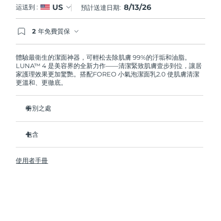
8/13/26
US
运送到 :
預計送達日期:
阿拉伯聯合大公國
預計送達日期
13/8/26
2 年免費質保
如果您在2年質保期內發現任何非人為品質問題，
英國
預計送達日期
12/8/26
FOREO將免費為您更換產品。
體驗最衛生的潔面神器，可輕松去除肌膚 99%的汙垢和油脂。
LUNA™ 4 是美容界的全新力作——清潔緊致肌膚壹步到位，讓居
美國
預計送達日期
13/8/26
家護理效果更加驚艷。搭配FOREO 小氣泡潔面乳2.0 使肌膚清潔
更溫和、更徹底。
烏茲別克
預計送達日期
17/8/26
特別之處
越南
預計送達日期
18/8/26
96%的用戶表示皮膚看起來更健康了。81%的用戶表示瑕疵減
少了。
包含
去除深層汙垢和油脂，皮膚不拔幹。
LUNA™ 4
86%的用戶表示皮膚看起來和感覺起來更緊致，更有彈性了。
使用者手冊
LUNA™ Micro-Foam Cleanser 2.0
滋養並保護皮膚免受自由基損傷。
USB 充電線
衛生性是尼龍刷毛的35倍。
旅行袋
快速操作指南
基本操作指南