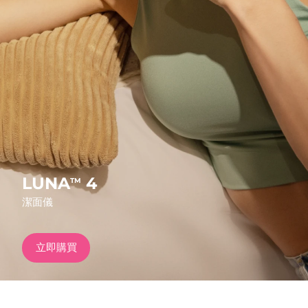
發貨國家
美國
預計送達日期
13/8/26
FAQ™ Dual LED Panel
英國
預計送達日期
12/8/26
熱門產品
西班牙
預計送達日期
12/8/26
澳洲
預計送達日期
15/8/26
法國
預計送達日期
12/8/26
LUNA
4
TM
特別優惠
暢銷產品
潔面儀
德國
預計送達日期
12/8/26
加拿大
預計送達日期
16/8/26
立即購買
紅光療法
澳洲
預計送達日期
15/8/26