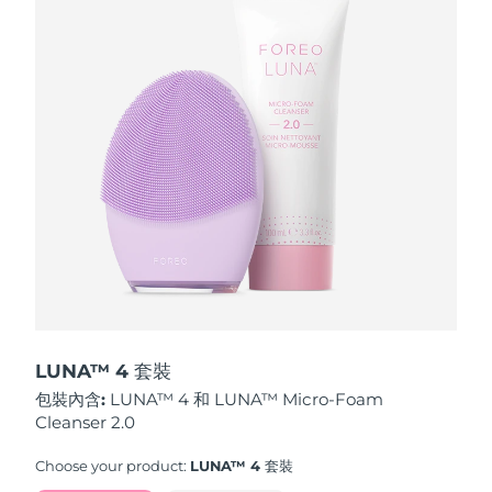
波蘭
預計送達日期
13/8/26
葡萄牙
預計送達日期
12/8/26
波多黎各
預計送達日期
14/8/26
卡達
預計送達日期
13/8/26
留尼旺
預計送達日期
17/8/26
羅馬尼亞
預計送達日期
12/8/26
俄羅斯
預計送達日期
20/8/26
LUNA™ 4 套裝
包裝內含:
LUNA™ 4 和 LUNA™ Micro-Foam
沙烏地阿拉伯
預計送達日期
13/8/26
Cleanser 2.0
新加坡
預計送達日期
14/8/26
Choose your product:
LUNA™ 4 套裝