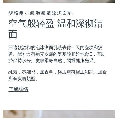
斐珞爾小氣泡氨基酸潔面乳
空气般轻盈 温和深彻洁
面
用這款溫和的泡沫潔面乳洗去你一天的塵埃和疲
憊。配方含有補充皮膚的氨基酸和維他命E，有助
於保持水分。皮膚柔嫩自然，閃耀健康光采。
純素，零殘忍，無香料，經皮膚科醫生測試，適合
所有皮膚類型。
了解詳情