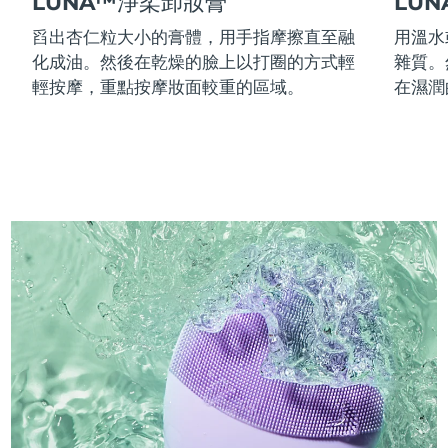
LUNA™淨柔卸妝膏
LU
舀出杏仁粒大小的膏體，用手指摩擦直至融
用溫水
化成油。然後在乾燥的臉上以打圈的方式輕
雜質。
輕按摩，重點按摩妝面較重的區域。
在濕潤