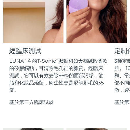
Professional IPL hair removal device
Microcurrent body toning
All hair treatments
All FAQ™ skincare
德國
預計送達日期
12/8/26
FAQ™產品
FAQ™產品
痘肌護理
眼部護理
直布羅陀
PEACH™ 2
LUNA™ 4 body
預計送達日期
16/8/26
FAQ™ products
All anti-aging treatments
All LED treatments
ESPADA™ 2 plus
BEAR™ 2 eyes & lips
IPL hair removal
Massaging body brush
All toning treatments
希臘
預計送達日期
12/8/26
Recurring acne LED therapy
Microcurrent line smoothing device
中國香港特別行政區
預計送達日期
13/8/26
經臨床測試
定制
PEACH™ 2 go
SUPERCHARGED™ serum
護發
毛孔護理
ESPADA™ 2
IRIS™ 2
Travel-friendly IPL hair removal
Firming body serum
LUNA
4 的T-Sonic
脈動和如天鵝絨般柔軟
3種定
TM
TM
匈牙利
LUNA™ 4 hair
預計送達日期
12/8/26
KIWI™ derma
Acne treatment device
Rejuvenating eye massager
NEW
的矽膠觸點，可清除毛孔裡的雜質。經臨床
肌。 1
2-in-1 LED scalp massager
Diamond microdermabrasion .
測試，它可以有效去除99%的面部污垢，油
和、常
冰島
預計送達日期
13/8/26
PEACH™ Cooling Prep Gel
脂和化妝品殘留，衛生性更是尼龍刷毛的35
部不同
ESPADA™ Blemish Solution
眼部護膚
牙齒美白
Cooling IPL hair removal gel
倍。
澈，透
印尼
預計送達日期
10/8/26
FLIP™ play advanced
KIWI™
Concentrated acne gel
Advanced eye care treatment
issa™ Teeth Whitening Set
LED light hairbrush
Blackhead remover
基於第三方臨床試驗
基於第
愛爾蘭
預計送達日期
12/8/26
更多的
Dual LED + sonic device & 18% PAP gel
ESPADA™ 設備
眼部護理設備
曼島
預計送達日期
14/8/26
LUNA™ Dual-Peptide Scalp
KIWI™ 皮肤护理
All acne treatment devices
All revitalizing eye massagers
Serum
issa™ Teeth Whitening Gel