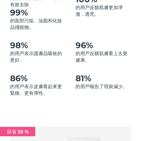
有效去除
的用戶反饋肌膚更加淨
中國澳門特別行政區
預計送達日期
14/8/26
99%
澈，透亮。
的面部污垢、油脂和化妝
馬來西亞
預計送達日期
15/8/26
品殘留物。
馬爾他
預計送達日期
12/8/26
98%
96%
墨西哥
預計送達日期
16/8/26
的用戶表示護膚品吸收的
的用戶反饋肌膚看上去更
更好。
健康。
摩納哥
預計送達日期
13/8/26
86%
81%
荷蘭
預計送達日期
12/8/26
的用戶表示皮膚看起來更
的用戶報告了瑕疵減少。
緊緻、更有彈性。
紐西蘭
預計送達日期
12/8/26
挪威
預計送達日期
12/8/26
阿曼
預計送達日期
15/8/26
節省 25 %
菲律賓
預計送達日期
15/8/26