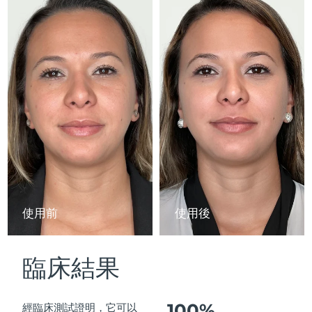
Advanced pore care essentials
以色列
預計送達日期
16/8/26
For healthy hair
18% PAP
護膚品
男士
義大利
預計送達日期
12/8/26
日本
預計送達日期
15/8/26
澤西島
預計送達日期
17/8/26
全部購買
哈薩克
預計送達日期
14/8/26
FOREO APP
科威特
預計送達日期
12/8/26
關於我們
拉脫維亞
預計送達日期
12/8/26
使用前
使用後
黎巴嫩
預計送達日期
13/8/26
臨床結果
立陶宛
預計送達日期
12/8/26
盧森堡
預計送達日期
12/8/26
100%
經臨床測試證明，它可以