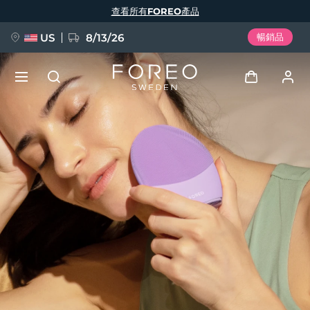
移
查看所有FOREO產品
至
主
內
容
US
8/13/26
暢銷品
新品
登入
語言
BREAKING NEWS
用戶信息
English
Deutsch
Español
我的設備
FAQ™ Pure Beauty-Tech Elixir
Français
Italiano
Português
我的訂單
Polski
Svenska
Русский
Türkçe
简体中文
繁體中文
我的地址
issa™ Teeth Whitening Set
我的訂閱