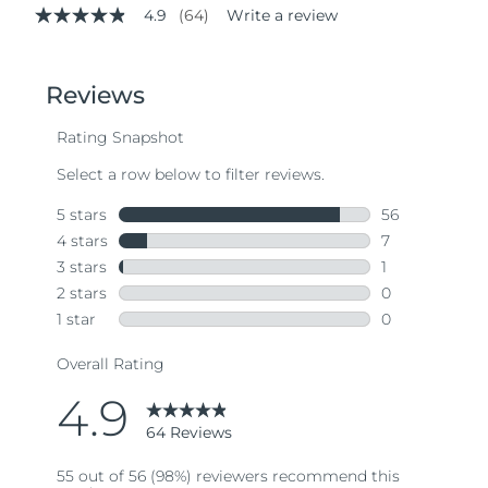
4.9
(64)
Write a review
4.9
out
of
5
stars,
average
rating
value.
Read
64
Reviews.
Same
page
link.