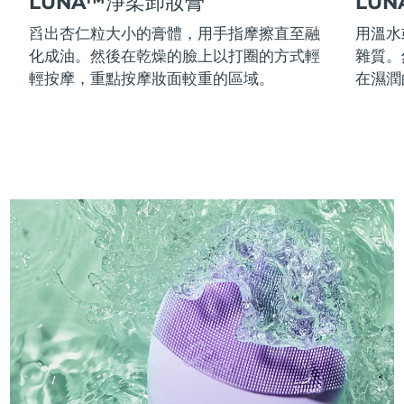
LUNA™淨柔卸妝膏
LU
舀出杏仁粒大小的膏體，用手指摩擦直至融
用溫水
化成油。然後在乾燥的臉上以打圈的方式輕
雜質。
輕按摩，重點按摩妝面較重的區域。
在濕潤