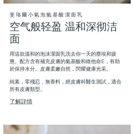
斐珞爾小氣泡氨基酸潔面乳
空气般轻盈 温和深彻洁
面
用這款溫和的泡沫潔面乳洗去你一天的塵埃和疲
憊。配方含有補充皮膚的氨基酸和維他命E，有助
於保持水分。皮膚柔嫩自然，閃耀健康光采。
純素，零殘忍，無香料，經皮膚科醫生測試，適合
所有皮膚類型。
了解詳情