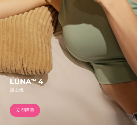
發貨國家
美國
預計送達日期
8/13/26
FAQ™ Dual LED Panel
英國
預計送達日期
8/12/26
熱門產品
西班牙
預計送達日期
8/12/26
澳洲
預計送達日期
8/15/26
法國
預計送達日期
8/12/26
LUNA
4
TM
特別優惠
暢銷產品
潔面儀
德國
預計送達日期
8/12/26
加拿大
預計送達日期
8/16/26
立即購買
紅光療法
澳洲
預計送達日期
8/15/26