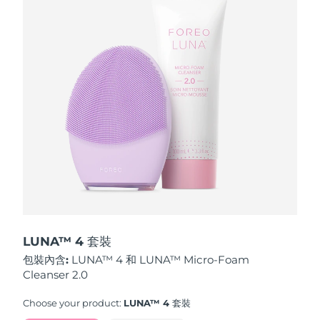
波蘭
預計送達日期
8/13/26
葡萄牙
預計送達日期
8/12/26
波多黎各
預計送達日期
8/14/26
卡達
預計送達日期
8/13/26
留尼旺
預計送達日期
8/17/26
羅馬尼亞
預計送達日期
8/12/26
俄羅斯
預計送達日期
8/20/26
LUNA™ 4 套裝
包裝內含:
LUNA™ 4 和 LUNA™ Micro-Foam
沙烏地阿拉伯
預計送達日期
8/13/26
Cleanser 2.0
新加坡
預計送達日期
8/14/26
Choose your product:
LUNA™ 4 套裝