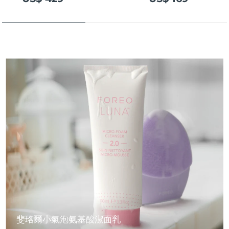
斐珞爾小氣泡氨基酸潔面乳