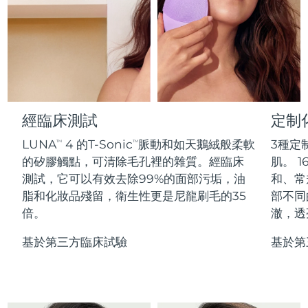
Professional IPL hair removal device
Microcurrent body toning
All hair treatments
All FAQ™ skincare
德國
預計送達日期
8/12/26
FAQ™產品
FAQ™產品
痘肌護理
眼部護理
直布羅陀
PEACH™ 2
LUNA™ 4 body
預計送達日期
8/16/26
FAQ™ products
All anti-aging treatments
All LED treatments
ESPADA™ 2 plus
BEAR™ 2 eyes & lips
IPL hair removal
Massaging body brush
All toning treatments
希臘
預計送達日期
8/12/26
Recurring acne LED therapy
Microcurrent line smoothing device
中國香港特別行政區
預計送達日期
8/13/26
經臨床測試
定制
PEACH™ 2 go
SUPERCHARGED™ serum
護發
毛孔護理
ESPADA™ 2
IRIS™ 2
Travel-friendly IPL hair removal
Firming body serum
LUNA
4 的T-Sonic
脈動和如天鵝絨般柔軟
3種定
TM
TM
匈牙利
LUNA™ 4 hair
預計送達日期
8/12/26
KIWI™ derma
Acne treatment device
Rejuvenating eye massager
NEW
的矽膠觸點，可清除毛孔裡的雜質。經臨床
肌。 1
2-in-1 LED scalp massager
Diamond microdermabrasion .
測試，它可以有效去除99%的面部污垢，油
和、常
冰島
預計送達日期
8/13/26
PEACH™ Cooling Prep Gel
脂和化妝品殘留，衛生性更是尼龍刷毛的35
部不同
ESPADA™ Blemish Solution
眼部護膚
牙齒美白
Cooling IPL hair removal gel
倍。
澈，透
印尼
預計送達日期
8/10/26
FLIP™ play advanced
KIWI™
Concentrated acne gel
Advanced eye care treatment
issa™ Teeth Whitening Set
LED light hairbrush
Blackhead remover
基於第三方臨床試驗
基於第
愛爾蘭
預計送達日期
8/12/26
更多的
Dual LED + sonic device & 18% PAP gel
ESPADA™ 設備
眼部護理設備
曼島
預計送達日期
8/14/26
LUNA™ Dual-Peptide Scalp
KIWI™ 皮肤护理
All acne treatment devices
All revitalizing eye massagers
Serum
issa™ Teeth Whitening Gel