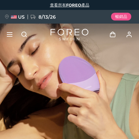
移
查看所有FOREO產品
至
主
內
容
US
8/13/26
暢銷品
新品
登入
語言
BREAKING NEWS
用戶信息
English
Deutsch
Español
我的設備
FAQ™ Pure Beauty-Tech Elixir
Français
Italiano
Português
我的訂單
Polski
Svenska
Русский
Türkçe
简体中文
繁體中文
我的地址
issa™ Teeth Whitening Set
我的訂閱