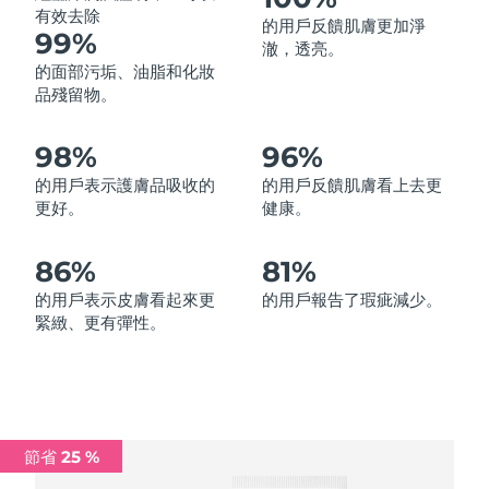
有效去除
的用戶反饋肌膚更加淨
中國澳門特別行政區
預計送達日期
8/14/26
99%
澈，透亮。
的面部污垢、油脂和化妝
馬來西亞
預計送達日期
8/15/26
品殘留物。
馬爾他
預計送達日期
8/12/26
98%
96%
墨西哥
預計送達日期
8/16/26
的用戶表示護膚品吸收的
的用戶反饋肌膚看上去更
更好。
健康。
摩納哥
預計送達日期
8/13/26
86%
81%
荷蘭
預計送達日期
8/12/26
的用戶表示皮膚看起來更
的用戶報告了瑕疵減少。
緊緻、更有彈性。
紐西蘭
預計送達日期
8/12/26
挪威
預計送達日期
8/12/26
阿曼
預計送達日期
8/15/26
節省 25 %
菲律賓
預計送達日期
8/15/26