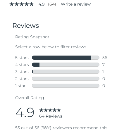
4.9
(64)
Write a review
4.9
out
of
5
stars,
average
rating
value.
Read
64
Reviews.
Same
page
link.