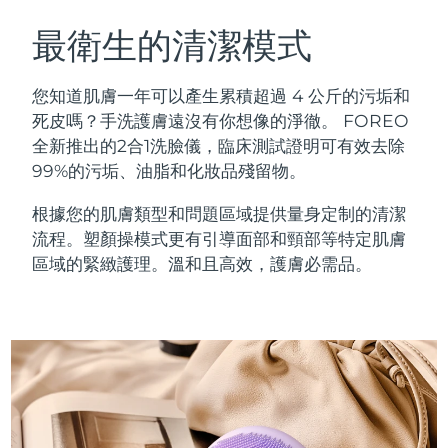
瑞典美膚護理
奧地利
預計送達日期
8/12/26
最衛生的清潔模式
巴林
預計送達日期
8/13/26
您知道肌膚一年可以產生累積超過 4 公斤的污垢和
面部清潔
緊致提拉
死皮嗎？手洗護膚遠沒有你想像的淨徹。 FOREO
比利時
預計送達日期
8/12/26
全新推出的2合1洗臉儀，臨床測試證明可有效去除
LUNA™ 4 套裝
BEAR™ 2 套裝
99%的污垢、油脂和化妝品殘留物。
百慕達
預計送達日期
8/18/26
Anti-aging massage
Microcurrent toning
根據您的肌膚類型和問題區域提供量身定制的清潔
波士尼亞與赫塞哥維納
預計送達日期
8/15/26
流程。塑顏操模式更有引導面部和頸部等特定肌膚
補水保濕
口腔護理
LUNA™ 4 Plus
BEAR™ 2 go
區域的緊緻護理。溫和且高效，護膚必需品。
汶萊
預計送達日期
8/17/26
UFO™ 3 套裝
issa™ 4
Massage, LED heating
Microcurrent toning on-the-go
FAQ™ 抗老護理
Deep facial hydration
Hybrid silicone sonic toothbrush
保加利亞
預計送達日期
8/12/26
NEW
LUNA™ 4 Men
BEAR™ 2 eyes & lips
加拿大
預計送達日期
8/16/26
UFO™ 3 LED
issa™ 4 plus
For men, anti-aging massage
Microcurrent line smoothing device
Near-infrared and red light therapy
Smart hybrid silicone sonic toothbrush
智利
預計送達日期
8/16/26
device
抗老
LED 護理