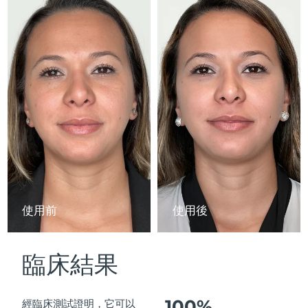
Advanced pore care essentials
以色列
預計送達日期
8/16/26
For healthy hair
18% PAP
護膚品
男士
義大利
預計送達日期
8/12/26
日本
預計送達日期
8/15/26
澤西島
預計送達日期
8/17/26
全部購買
哈薩克
預計送達日期
8/14/26
FOREO APP
科威特
預計送達日期
8/12/26
關於我們
拉脫維亞
預計送達日期
8/12/26
使用前
使用後
黎巴嫩
預計送達日期
8/13/26
臨床結果
立陶宛
預計送達日期
8/12/26
盧森堡
預計送達日期
8/12/26
100%
經臨床測試證明，它可以