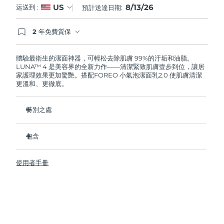
8/13/26
US
运送到 :
預計送達日期:
阿拉伯聯合大公國
預計送達日期
8/13/26
2 年免費質保
如果您在2年質保期內發現任何非人為品質問題，
英國
預計送達日期
8/12/26
FOREO將免費為您更換產品。
體驗最衛生的潔面神器，可輕松去除肌膚 99%的汙垢和油脂。
LUNA™ 4 是美容界的全新力作——清潔緊致肌膚壹步到位，讓居
美國
預計送達日期
8/13/26
家護理效果更加驚艷。搭配FOREO 小氣泡潔面乳2.0 使肌膚清潔
更溫和、更徹底。
烏茲別克
預計送達日期
8/17/26
特別之處
越南
預計送達日期
8/18/26
96%的用戶表示皮膚看起來更健康了。81%的用戶表示瑕疵減
少了。
包含
去除深層汙垢和油脂，皮膚不拔幹。
LUNA™ 4
86%的用戶表示皮膚看起來和感覺起來更緊致，更有彈性了。
使用者手冊
LUNA™ Micro-Foam Cleanser 2.0
滋養並保護皮膚免受自由基損傷。
USB 充電線
衛生性是尼龍刷毛的35倍。
旅行袋
快速操作指南
基本操作指南