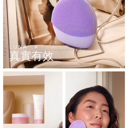
FAQ™ 101
FAQ™ 201
中國
LUNA™ 4 mini
面部提拉護理
預計送達日期
8/12/26
NEW
issa™ 4 smile
UFO™ 3 mini
Clinical anti-aging
LED mask
For young skin, T-zone
Premium anti-aging skincare
哥倫比亞
預計送達日期
8/16/26
Hybrid silicone sonic toothbrush
Red light therapy device for young skin
生髮
肌膚年輕化
克羅埃西亞
預計送達日期
8/12/26
FAQ™ 102
FAQ™ 202
LUNA™ 4 go
BEAR™ 設備
FAQ™ 301
FAQ™ 501
issa™ 4 baby
UFO™ 3 go
Advanced clinical anti-aging
LED mask
For travel or gym bag
All premium facelift devices
NEW
賽普勒斯
預計送達日期
8/13/26
LED hair strengthening scalp massager
Full-Spectrum Red Light Therapy
For ages 0-3
Portable red light therapy
LUNA
4
TM
真實有效
捷克
預計送達日期
8/12/26
FAQ™ 103
FAQ™ 211
LUNA™護膚
保健品
FAQ™ Scalp Serum
FAQ™ 502
issa™ Teeth Whitening Set
面膜
Luxurious clinical anti-aging set
Anti-aging neck & décolleté LED mask
Premium cleansers & balm
丹麥
預計送達日期
8/12/26
Scalp recovery probiotic serum
Full-Spectrum Red Light Therapy
Dual LED + sonic device & 18% PAP gel
Rejuvenation & hydration
專業治療
愛沙尼亞
預計送達日期
8/12/26
FAQ™ P1 Primer
FAQ™ 221
LUNA™ 設備
FAQ™護膚品
ISSA™ 設備
UFO™ 設備
Manuka honey primer
Anti-aging LED hand mask
芬蘭
FAQ™ Red Light Serum
預計送達日期
8/12/26
All facial cleansing devices
All FAQ™ skincare
All silicone sonic toothbrushes
All deep facial hydration devices
法國
預計送達日期
8/12/26
脫毛
身體護理
FAQ™護膚品
FAQ™護膚品
PEACH™ 2 Pro Max
BEAR™ 2 body
FAQ™產品
FAQ™ skincare
法屬玻里尼西亞
預計送達日期
8/16/26
All FAQ™ skincare
All FAQ™ skincare