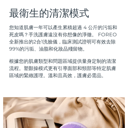
瑞典美膚護理
奧地利
預計送達日期
10/08/2026
最衛生的清潔模式
巴林
預計送達日期
11/08/2026
您知道肌膚一年可以產生累積超過 4 公斤的污垢和
面部清潔
緊致提拉
死皮嗎？手洗護膚遠沒有你想像的淨徹。 FOREO
比利時
預計送達日期
10/08/2026
全新推出的2合1洗臉儀，臨床測試證明可有效去除
LUNA™ 4 套裝
BEAR™ 2 套裝
99%的污垢、油脂和化妝品殘留物。
百慕達
預計送達日期
16/08/2026
Anti-aging massage
Microcurrent toning
根據您的肌膚類型和問題區域提供量身定制的清潔
波士尼亞與赫塞哥維納
預計送達日期
13/08/2026
流程。塑顏操模式更有引導面部和頸部等特定肌膚
補水保濕
口腔護理
LUNA™ 4 Plus
BEAR™ 2 go
區域的緊緻護理。溫和且高效，護膚必需品。
汶萊
預計送達日期
15/08/2026
UFO™ 3 套裝
issa™ 4
Massage, LED heating
Microcurrent toning on-the-go
FAQ™ 抗老護理
Deep facial hydration
Hybrid silicone sonic toothbrush
保加利亞
預計送達日期
10/08/2026
NEW
LUNA™ 4 Men
BEAR™ 2 eyes & lips
加拿大
預計送達日期
14/08/2026
UFO™ 3 LED
issa™ 4 plus
For men, anti-aging massage
Microcurrent line smoothing device
Near-infrared and red light therapy
Smart hybrid silicone sonic toothbrush
智利
預計送達日期
14/08/2026
device
抗老
LED 護理