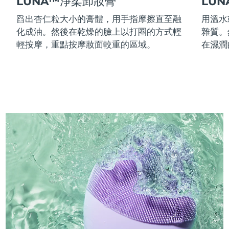
LUNA™淨柔卸妝膏
LU
舀出杏仁粒大小的膏體，用手指摩擦直至融
用溫水
化成油。然後在乾燥的臉上以打圈的方式輕
雜質。
輕按摩，重點按摩妝面較重的區域。
在濕潤