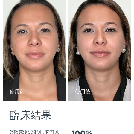
Advanced pore care essentials
以色列
預計送達日期
14/08/2026
For healthy hair
18% PAP
護膚品
男士
義大利
預計送達日期
10/08/2026
日本
預計送達日期
13/08/2026
澤西島
預計送達日期
15/08/2026
全部購買
哈薩克
預計送達日期
12/08/2026
FOREO APP
科威特
預計送達日期
10/08/2026
關於我們
拉脫維亞
預計送達日期
10/08/2026
使用前
使用後
黎巴嫩
預計送達日期
11/08/2026
臨床結果
立陶宛
預計送達日期
10/08/2026
盧森堡
預計送達日期
10/08/2026
100%
經臨床測試證明，它可以