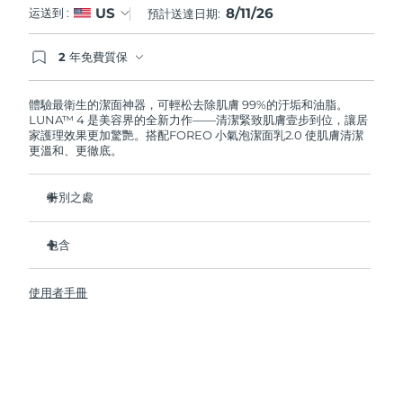
8/11/26
US
运送到 :
預計送達日期:
阿拉伯聯合大公國
預計送達日期
11/08/2026
2 年免費質保
如果您在2年質保期內發現任何非人為品質問題，
英國
預計送達日期
10/08/2026
FOREO將免費為您更換產品。
體驗最衛生的潔面神器，可輕松去除肌膚 99%的汙垢和油脂。
LUNA™ 4 是美容界的全新力作——清潔緊致肌膚壹步到位，讓居
美國
預計送達日期
11/08/2026
家護理效果更加驚艷。搭配FOREO 小氣泡潔面乳2.0 使肌膚清潔
更溫和、更徹底。
烏茲別克
預計送達日期
15/08/2026
特別之處
越南
預計送達日期
16/08/2026
96%的用戶表示皮膚看起來更健康了。81%的用戶表示瑕疵減
少了。
包含
去除深層汙垢和油脂，皮膚不拔幹。
LUNA™ 4
86%的用戶表示皮膚看起來和感覺起來更緊致，更有彈性了。
使用者手冊
LUNA™ Micro-Foam Cleanser 2.0
滋養並保護皮膚免受自由基損傷。
USB 充電線
衛生性是尼龍刷毛的35倍。
旅行袋
快速操作指南
基本操作指南