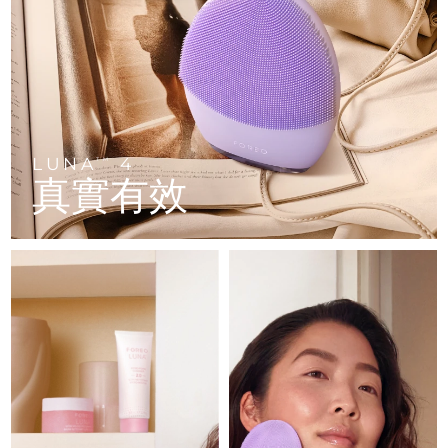
FAQ™ 101
FAQ™ 201
中國
LUNA™ 4 mini
面部提拉護理
預計送達日期
10/08/2026
NEW
issa™ 4 smile
UFO™ 3 mini
Clinical anti-aging
LED mask
For young skin, T-zone
Premium anti-aging skincare
哥倫比亞
預計送達日期
14/08/2026
Hybrid silicone sonic toothbrush
Red light therapy device for young skin
生髮
肌膚年輕化
克羅埃西亞
預計送達日期
10/08/2026
FAQ™ 102
FAQ™ 202
LUNA™ 4 go
BEAR™ 設備
FAQ™ 301
FAQ™ 501
issa™ 4 baby
UFO™ 3 go
Advanced clinical anti-aging
LED mask
For travel or gym bag
All premium facelift devices
NEW
賽普勒斯
預計送達日期
11/08/2026
LED hair strengthening scalp massager
Full-Spectrum Red Light Therapy
For ages 0-3
Portable red light therapy
LUNA
4
TM
真實有效
捷克
預計送達日期
10/08/2026
FAQ™ 103
FAQ™ 211
LUNA™護膚
保健品
FAQ™ Scalp Serum
FAQ™ 502
issa™ Teeth Whitening Set
面膜
Luxurious clinical anti-aging set
Anti-aging neck & décolleté LED mask
Premium cleansers & balm
丹麥
預計送達日期
10/08/2026
Scalp recovery probiotic serum
Full-Spectrum Red Light Therapy
Dual LED + sonic device & 18% PAP gel
Rejuvenation & hydration
專業治療
愛沙尼亞
預計送達日期
10/08/2026
FAQ™ P1 Primer
FAQ™ 221
LUNA™ 設備
FAQ™護膚品
ISSA™ 設備
UFO™ 設備
Manuka honey primer
Anti-aging LED hand mask
芬蘭
FAQ™ Red Light Serum
預計送達日期
10/08/2026
All facial cleansing devices
All FAQ™ skincare
All silicone sonic toothbrushes
All deep facial hydration devices
法國
預計送達日期
10/08/2026
脫毛
身體護理
FAQ™護膚品
FAQ™護膚品
PEACH™ 2 Pro Max
BEAR™ 2 body
FAQ™產品
FAQ™ skincare
法屬玻里尼西亞
預計送達日期
14/08/2026
All FAQ™ skincare
All FAQ™ skincare