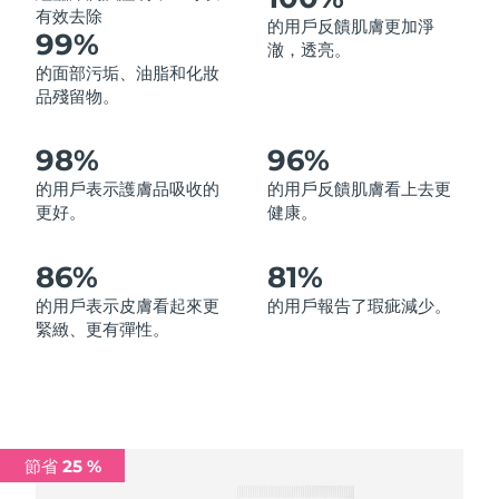
有效去除
的用戶反饋肌膚更加淨
中國澳門特別行政區
預計送達日期
12/08/2026
99%
澈，透亮。
的面部污垢、油脂和化妝
馬來西亞
預計送達日期
13/08/2026
品殘留物。
馬爾他
預計送達日期
10/08/2026
98%
96%
墨西哥
預計送達日期
14/08/2026
的用戶表示護膚品吸收的
的用戶反饋肌膚看上去更
更好。
健康。
摩納哥
預計送達日期
11/08/2026
86%
81%
荷蘭
預計送達日期
10/08/2026
的用戶表示皮膚看起來更
的用戶報告了瑕疵減少。
緊緻、更有彈性。
紐西蘭
預計送達日期
10/08/2026
挪威
預計送達日期
10/08/2026
阿曼
預計送達日期
13/08/2026
節省 25 %
菲律賓
預計送達日期
13/08/2026