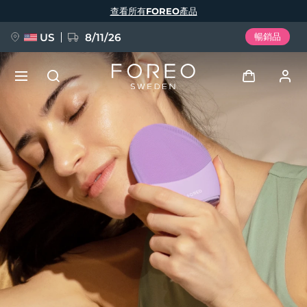
移
查看所有FOREO產品
至
主
內
容
US
8/11/26
暢銷品
新品
登入
語言
BREAKING NEWS
用戶信息
English
Deutsch
Español
我的設備
FAQ™ Pure Beauty-Tech Elixir
Français
Italiano
Português
我的訂單
Polski
Svenska
Русский
Türkçe
简体中文
繁體中文
我的地址
issa™ Teeth Whitening Set
我的訂閱