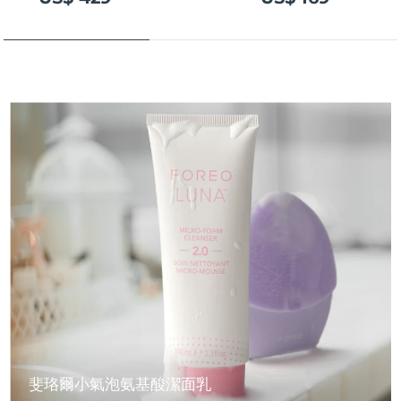
斐珞爾小氣泡氨基酸潔面乳