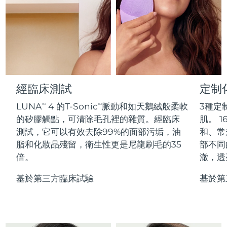
Professional IPL hair removal device
Microcurrent body toning
All hair treatments
All FAQ™ skincare
德國
預計送達日期
10/08/2026
FAQ™產品
FAQ™產品
痘肌護理
眼部護理
直布羅陀
PEACH™ 2
LUNA™ 4 body
預計送達日期
14/08/2026
FAQ™ products
All anti-aging treatments
All LED treatments
ESPADA™ 2 plus
BEAR™ 2 eyes & lips
IPL hair removal
Massaging body brush
All toning treatments
希臘
預計送達日期
10/08/2026
Recurring acne LED therapy
Microcurrent line smoothing device
中國香港特別行政區
預計送達日期
11/08/2026
經臨床測試
定制
PEACH™ 2 go
SUPERCHARGED™ serum
護發
毛孔護理
ESPADA™ 2
IRIS™ 2
Travel-friendly IPL hair removal
Firming body serum
LUNA
4 的T-Sonic
脈動和如天鵝絨般柔軟
3種定
TM
TM
匈牙利
LUNA™ 4 hair
預計送達日期
10/08/2026
KIWI™ derma
Acne treatment device
Rejuvenating eye massager
NEW
的矽膠觸點，可清除毛孔裡的雜質。經臨床
肌。 1
2-in-1 LED scalp massager
Diamond microdermabrasion .
測試，它可以有效去除99%的面部污垢，油
和、常
冰島
預計送達日期
11/08/2026
PEACH™ Cooling Prep Gel
脂和化妝品殘留，衛生性更是尼龍刷毛的35
部不同
ESPADA™ Blemish Solution
眼部護膚
牙齒美白
Cooling IPL hair removal gel
倍。
澈，透
印尼
預計送達日期
08/08/2026
FLIP™ play advanced
KIWI™
Concentrated acne gel
Advanced eye care treatment
issa™ Teeth Whitening Set
LED light hairbrush
Blackhead remover
基於第三方臨床試驗
基於第
愛爾蘭
預計送達日期
10/08/2026
更多的
Dual LED + sonic device & 18% PAP gel
ESPADA™ 設備
眼部護理設備
曼島
預計送達日期
12/08/2026
LUNA™ Dual-Peptide Scalp
KIWI™ 皮肤护理
All acne treatment devices
All revitalizing eye massagers
Serum
issa™ Teeth Whitening Gel