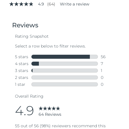
4.9
(64)
Write a review
4.9
out
of
5
stars,
average
rating
value.
Read
64
Reviews.
Same
page
link.