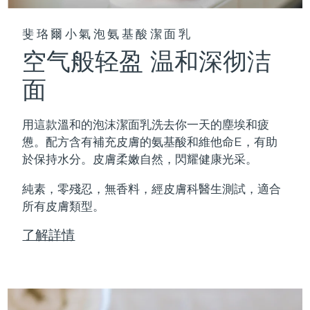
斐珞爾小氣泡氨基酸潔面乳
空气般轻盈 温和深彻洁
面
用這款溫和的泡沫潔面乳洗去你一天的塵埃和疲
憊。配方含有補充皮膚的氨基酸和維他命E，有助
於保持水分。皮膚柔嫩自然，閃耀健康光采。
純素，零殘忍，無香料，經皮膚科醫生測試，適合
所有皮膚類型。
了解詳情