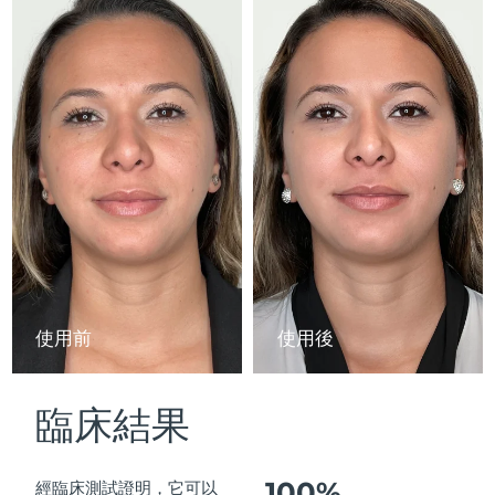
Advanced pore care essentials
以色列
預計送達日期
8/16/26
For healthy hair
18% PAP
護膚品
男士
義大利
預計送達日期
8/12/26
日本
預計送達日期
8/15/26
澤西島
預計送達日期
8/17/26
全部購買
哈薩克
預計送達日期
8/14/26
FOREO APP
科威特
預計送達日期
8/12/26
關於我們
拉脫維亞
預計送達日期
8/12/26
使用前
使用後
黎巴嫩
預計送達日期
8/13/26
臨床結果
立陶宛
預計送達日期
8/12/26
盧森堡
預計送達日期
8/12/26
100%
經臨床測試證明，它可以