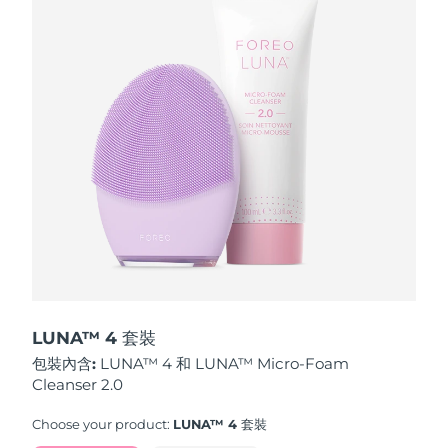
波蘭
預計送達日期
8/13/26
葡萄牙
預計送達日期
8/12/26
波多黎各
預計送達日期
8/14/26
卡達
預計送達日期
8/13/26
留尼旺
預計送達日期
8/17/26
羅馬尼亞
預計送達日期
8/12/26
俄羅斯
預計送達日期
8/20/26
LUNA™ 4 套裝
包裝內含:
LUNA™ 4 和 LUNA™ Micro-Foam
沙烏地阿拉伯
預計送達日期
8/13/26
Cleanser 2.0
新加坡
預計送達日期
8/14/26
Choose your product:
LUNA™ 4 套裝