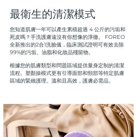
瑞典美膚護理
奧地利
預計送達日期
8/12/26
最衛生的清潔模式
巴林
預計送達日期
8/13/26
您知道肌膚一年可以產生累積超過 4 公斤的污垢和
面部清潔
緊致提拉
死皮嗎？手洗護膚遠沒有你想像的淨徹。 FOREO
比利時
預計送達日期
8/12/26
全新推出的2合1洗臉儀，臨床測試證明可有效去除
LUNA™ 4 套裝
BEAR™ 2 套裝
99%的污垢、油脂和化妝品殘留物。
百慕達
預計送達日期
8/18/26
Anti-aging massage
Microcurrent toning
根據您的肌膚類型和問題區域提供量身定制的清潔
波士尼亞與赫塞哥維納
預計送達日期
8/15/26
流程。塑顏操模式更有引導面部和頸部等特定肌膚
補水保濕
口腔護理
LUNA™ 4 Plus
BEAR™ 2 go
區域的緊緻護理。溫和且高效，護膚必需品。
汶萊
預計送達日期
8/17/26
UFO™ 3 套裝
issa™ 4
Massage, LED heating
Microcurrent toning on-the-go
FAQ™ 抗老護理
Deep facial hydration
Hybrid silicone sonic toothbrush
保加利亞
預計送達日期
8/12/26
NEW
LUNA™ 4 Men
BEAR™ 2 eyes & lips
加拿大
預計送達日期
8/16/26
UFO™ 3 LED
issa™ 4 plus
For men, anti-aging massage
Microcurrent line smoothing device
Near-infrared and red light therapy
Smart hybrid silicone sonic toothbrush
智利
預計送達日期
8/16/26
device
抗老
LED 護理