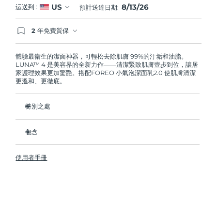
8/13/26
US
运送到 :
預計送達日期:
阿拉伯聯合大公國
預計送達日期
8/13/26
2 年免費質保
如果您在2年質保期內發現任何非人為品質問題，
英國
預計送達日期
8/12/26
FOREO將免費為您更換產品。
體驗最衛生的潔面神器，可輕松去除肌膚 99%的汙垢和油脂。
LUNA™ 4 是美容界的全新力作——清潔緊致肌膚壹步到位，讓居
美國
預計送達日期
8/13/26
家護理效果更加驚艷。搭配FOREO 小氣泡潔面乳2.0 使肌膚清潔
更溫和、更徹底。
烏茲別克
預計送達日期
8/17/26
特別之處
越南
預計送達日期
8/18/26
96%的用戶表示皮膚看起來更健康了。81%的用戶表示瑕疵減
少了。
包含
去除深層汙垢和油脂，皮膚不拔幹。
LUNA™ 4
86%的用戶表示皮膚看起來和感覺起來更緊致，更有彈性了。
使用者手冊
LUNA™ Micro-Foam Cleanser 2.0
滋養並保護皮膚免受自由基損傷。
USB 充電線
衛生性是尼龍刷毛的35倍。
旅行袋
快速操作指南
基本操作指南