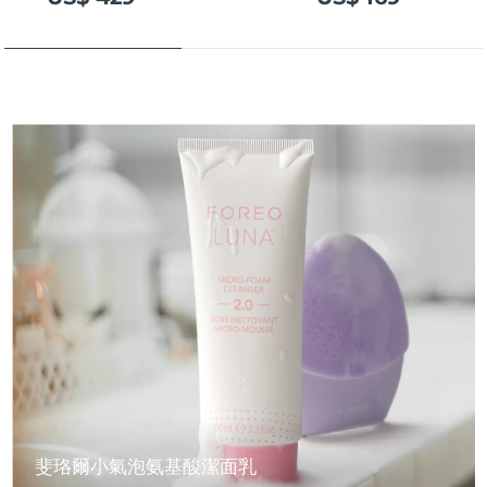
斐珞爾小氣泡氨基酸潔面乳