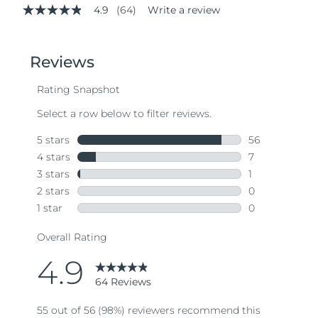
4.9
(64)
Write a review
4.9
out
of
5
stars,
average
rating
value.
Read
64
Reviews.
Same
page
link.