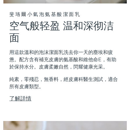
斐珞爾小氣泡氨基酸潔面乳
空气般轻盈 温和深彻洁
面
用這款溫和的泡沫潔面乳洗去你一天的塵埃和疲
憊。配方含有補充皮膚的氨基酸和維他命E，有助
於保持水分。皮膚柔嫩自然，閃耀健康光采。
純素，零殘忍，無香料，經皮膚科醫生測試，適合
所有皮膚類型。
了解詳情