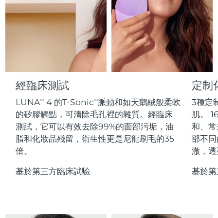
Professional IPL hair removal device
Microcurrent body toning
All hair treatments
All FAQ™ skincare
德國
預計送達日期
8/12/26
FAQ™產品
FAQ™產品
痘肌護理
眼部護理
直布羅陀
PEACH™ 2
LUNA™ 4 body
預計送達日期
8/16/26
FAQ™ products
All anti-aging treatments
All LED treatments
ESPADA™ 2 plus
BEAR™ 2 eyes & lips
IPL hair removal
Massaging body brush
All toning treatments
希臘
預計送達日期
8/12/26
Recurring acne LED therapy
Microcurrent line smoothing device
中國香港特別行政區
預計送達日期
8/13/26
經臨床測試
定制
PEACH™ 2 go
SUPERCHARGED™ serum
護發
毛孔護理
ESPADA™ 2
IRIS™ 2
Travel-friendly IPL hair removal
Firming body serum
LUNA
4 的T-Sonic
脈動和如天鵝絨般柔軟
3種定
TM
TM
匈牙利
LUNA™ 4 hair
預計送達日期
8/12/26
KIWI™ derma
Acne treatment device
Rejuvenating eye massager
NEW
的矽膠觸點，可清除毛孔裡的雜質。經臨床
肌。 1
2-in-1 LED scalp massager
Diamond microdermabrasion .
測試，它可以有效去除99%的面部污垢，油
和、常
冰島
預計送達日期
8/13/26
PEACH™ Cooling Prep Gel
脂和化妝品殘留，衛生性更是尼龍刷毛的35
部不同
ESPADA™ Blemish Solution
眼部護膚
牙齒美白
Cooling IPL hair removal gel
倍。
澈，透
印尼
預計送達日期
8/10/26
FLIP™ play advanced
KIWI™
Concentrated acne gel
Advanced eye care treatment
issa™ Teeth Whitening Set
LED light hairbrush
Blackhead remover
基於第三方臨床試驗
基於第
愛爾蘭
預計送達日期
8/12/26
更多的
Dual LED + sonic device & 18% PAP gel
ESPADA™ 設備
眼部護理設備
曼島
預計送達日期
8/14/26
LUNA™ Dual-Peptide Scalp
KIWI™ 皮肤护理
All acne treatment devices
All revitalizing eye massagers
Serum
issa™ Teeth Whitening Gel