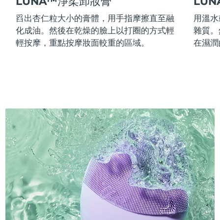
LUNA™淨柔卸妝膏
LU
舀出杏仁粒大小的膏體，用手指摩擦直至融
用溫水
化成油。然後在乾燥的臉上以打圈的方式輕
雜質。
輕按摩，重點按摩妝面較重的區域。
在濕潤