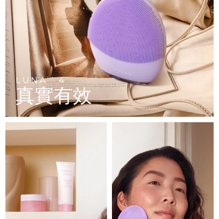
FAQ™ 101
FAQ™ 201
中國
LUNA™ 4 mini
面部提拉護理
預計送達日期
8/12/26
NEW
issa™ 4 smile
UFO™ 3 mini
Clinical anti-aging
LED mask
For young skin, T-zone
Premium anti-aging skincare
哥倫比亞
預計送達日期
8/16/26
Hybrid silicone sonic toothbrush
Red light therapy device for young skin
生髮
肌膚年輕化
克羅埃西亞
預計送達日期
8/12/26
FAQ™ 102
FAQ™ 202
LUNA™ 4 go
BEAR™ 設備
FAQ™ 301
FAQ™ 501
issa™ 4 baby
UFO™ 3 go
Advanced clinical anti-aging
LED mask
For travel or gym bag
All premium facelift devices
NEW
賽普勒斯
預計送達日期
8/13/26
LED hair strengthening scalp massager
Full-Spectrum Red Light Therapy
For ages 0-3
Portable red light therapy
LUNA
4
TM
真實有效
捷克
預計送達日期
8/12/26
FAQ™ 103
FAQ™ 211
LUNA™護膚
保健品
FAQ™ Scalp Serum
FAQ™ 502
issa™ Teeth Whitening Set
面膜
Luxurious clinical anti-aging set
Anti-aging neck & décolleté LED mask
Premium cleansers & balm
丹麥
預計送達日期
8/12/26
Scalp recovery probiotic serum
Full-Spectrum Red Light Therapy
Dual LED + sonic device & 18% PAP gel
Rejuvenation & hydration
專業治療
愛沙尼亞
預計送達日期
8/12/26
FAQ™ P1 Primer
FAQ™ 221
LUNA™ 設備
FAQ™護膚品
ISSA™ 設備
UFO™ 設備
Manuka honey primer
Anti-aging LED hand mask
芬蘭
FAQ™ Red Light Serum
預計送達日期
8/12/26
All facial cleansing devices
All FAQ™ skincare
All silicone sonic toothbrushes
All deep facial hydration devices
法國
預計送達日期
8/12/26
脫毛
身體護理
FAQ™護膚品
FAQ™護膚品
PEACH™ 2 Pro Max
BEAR™ 2 body
FAQ™產品
FAQ™ skincare
法屬玻里尼西亞
預計送達日期
8/16/26
All FAQ™ skincare
All FAQ™ skincare