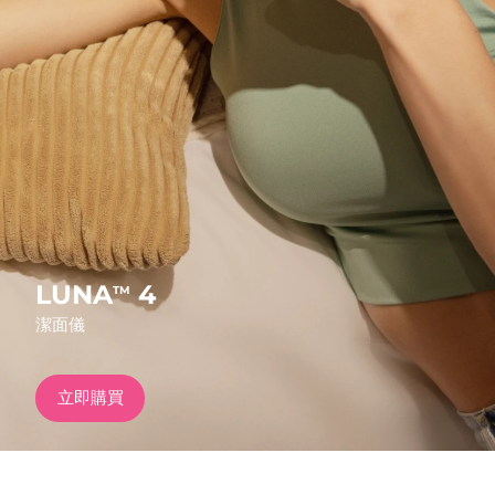
發貨國家
美國
預計送達日期
8/13/26
FAQ™ Dual LED Panel
英國
預計送達日期
8/12/26
熱門產品
西班牙
預計送達日期
8/12/26
澳洲
預計送達日期
8/15/26
法國
預計送達日期
8/12/26
LUNA
4
TM
特別優惠
暢銷產品
潔面儀
德國
預計送達日期
8/12/26
加拿大
預計送達日期
8/16/26
立即購買
紅光療法
澳洲
預計送達日期
8/15/26