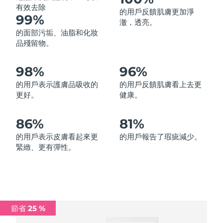
有效去除
的用戶反饋肌膚更加淨
中國澳門特別行政區
預計送達日期
8/14/26
99%
澈，透亮。
的面部污垢、油脂和化妝
馬來西亞
預計送達日期
8/15/26
品殘留物。
馬爾他
預計送達日期
8/12/26
98%
96%
墨西哥
預計送達日期
8/16/26
的用戶表示護膚品吸收的
的用戶反饋肌膚看上去更
更好。
健康。
摩納哥
預計送達日期
8/13/26
86%
81%
荷蘭
預計送達日期
8/12/26
的用戶表示皮膚看起來更
的用戶報告了瑕疵減少。
緊緻、更有彈性。
紐西蘭
預計送達日期
8/12/26
挪威
預計送達日期
8/12/26
阿曼
預計送達日期
8/15/26
節省 25 %
菲律賓
預計送達日期
8/15/26