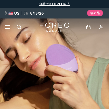
移
查看所有FOREO產品
至
主
內
容
US
8/13/26
暢銷品
新品
登入
語言
BREAKING NEWS
用戶信息
English
Deutsch
Español
我的設備
FAQ™ Pure Beauty-Tech Elixir
Français
Italiano
Português
我的訂單
Polski
Svenska
Русский
Türkçe
简体中文
繁體中文
我的地址
issa™ Teeth Whitening Set
我的訂閱