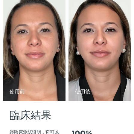
Advanced pore care essentials
以色列
預計送達日期
15/08/2026
For healthy hair
18% PAP
護膚品
男士
義大利
預計送達日期
11/08/2026
日本
預計送達日期
14/08/2026
澤西島
預計送達日期
16/08/2026
全部購買
哈薩克
預計送達日期
13/08/2026
FOREO APP
科威特
預計送達日期
11/08/2026
關於我們
拉脫維亞
預計送達日期
11/08/2026
使用前
使用後
黎巴嫩
預計送達日期
12/08/2026
臨床結果
立陶宛
預計送達日期
11/08/2026
盧森堡
預計送達日期
11/08/2026
100%
經臨床測試證明，它可以