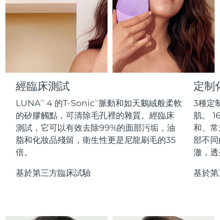
Professional IPL hair removal device
Microcurrent body toning
All hair treatments
All FAQ™ skincare
德國
預計送達日期
11/08/2026
FAQ™產品
FAQ™產品
痘肌護理
眼部護理
直布羅陀
PEACH™ 2
LUNA™ 4 body
預計送達日期
15/08/2026
FAQ™ products
All anti-aging treatments
All LED treatments
ESPADA™ 2 plus
BEAR™ 2 eyes & lips
IPL hair removal
Massaging body brush
All toning treatments
希臘
預計送達日期
11/08/2026
Recurring acne LED therapy
Microcurrent line smoothing device
中國香港特別行政區
預計送達日期
12/08/2026
經臨床測試
定制
PEACH™ 2 go
SUPERCHARGED™ serum
護發
毛孔護理
ESPADA™ 2
IRIS™ 2
Travel-friendly IPL hair removal
Firming body serum
LUNA
4 的T-Sonic
脈動和如天鵝絨般柔軟
3種定
TM
TM
匈牙利
LUNA™ 4 hair
預計送達日期
11/08/2026
KIWI™ derma
Acne treatment device
Rejuvenating eye massager
NEW
的矽膠觸點，可清除毛孔裡的雜質。經臨床
肌。 1
2-in-1 LED scalp massager
Diamond microdermabrasion .
測試，它可以有效去除99%的面部污垢，油
和、常
冰島
預計送達日期
12/08/2026
PEACH™ Cooling Prep Gel
脂和化妝品殘留，衛生性更是尼龍刷毛的35
部不同
ESPADA™ Blemish Solution
眼部護膚
牙齒美白
Cooling IPL hair removal gel
倍。
澈，透
印尼
預計送達日期
09/08/2026
FLIP™ play advanced
KIWI™
Concentrated acne gel
Advanced eye care treatment
issa™ Teeth Whitening Set
LED light hairbrush
Blackhead remover
基於第三方臨床試驗
基於第
愛爾蘭
預計送達日期
11/08/2026
更多的
Dual LED + sonic device & 18% PAP gel
ESPADA™ 設備
眼部護理設備
曼島
預計送達日期
13/08/2026
LUNA™ Dual-Peptide Scalp
KIWI™ 皮肤护理
All acne treatment devices
All revitalizing eye massagers
Serum
issa™ Teeth Whitening Gel