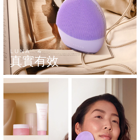
FAQ™ 101
FAQ™ 201
中國
LUNA™ 4 mini
面部提拉護理
預計送達日期
11/08/2026
NEW
issa™ 4 smile
UFO™ 3 mini
Clinical anti-aging
LED mask
For young skin, T-zone
Premium anti-aging skincare
哥倫比亞
預計送達日期
15/08/2026
Hybrid silicone sonic toothbrush
Red light therapy device for young skin
生髮
肌膚年輕化
克羅埃西亞
預計送達日期
11/08/2026
FAQ™ 102
FAQ™ 202
LUNA™ 4 go
BEAR™ 設備
FAQ™ 301
FAQ™ 501
issa™ 4 baby
UFO™ 3 go
Advanced clinical anti-aging
LED mask
For travel or gym bag
All premium facelift devices
NEW
賽普勒斯
預計送達日期
12/08/2026
LED hair strengthening scalp massager
Full-Spectrum Red Light Therapy
For ages 0-3
Portable red light therapy
LUNA
4
TM
真實有效
捷克
預計送達日期
11/08/2026
FAQ™ 103
FAQ™ 211
LUNA™護膚
保健品
FAQ™ Scalp Serum
FAQ™ 502
issa™ Teeth Whitening Set
面膜
Luxurious clinical anti-aging set
Anti-aging neck & décolleté LED mask
Premium cleansers & balm
丹麥
預計送達日期
11/08/2026
Scalp recovery probiotic serum
Full-Spectrum Red Light Therapy
Dual LED + sonic device & 18% PAP gel
Rejuvenation & hydration
專業治療
愛沙尼亞
預計送達日期
11/08/2026
FAQ™ P1 Primer
FAQ™ 221
LUNA™ 設備
FAQ™護膚品
ISSA™ 設備
UFO™ 設備
Manuka honey primer
Anti-aging LED hand mask
芬蘭
FAQ™ Red Light Serum
預計送達日期
11/08/2026
All facial cleansing devices
All FAQ™ skincare
All silicone sonic toothbrushes
All deep facial hydration devices
法國
預計送達日期
11/08/2026
脫毛
身體護理
FAQ™護膚品
FAQ™護膚品
PEACH™ 2 Pro Max
BEAR™ 2 body
FAQ™產品
FAQ™ skincare
法屬玻里尼西亞
預計送達日期
15/08/2026
All FAQ™ skincare
All FAQ™ skincare