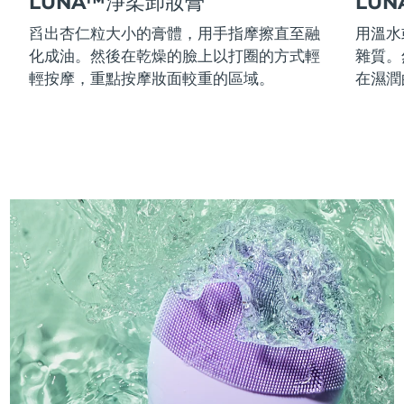
LUNA™淨柔卸妝膏
LU
舀出杏仁粒大小的膏體，用手指摩擦直至融
用溫水
化成油。然後在乾燥的臉上以打圈的方式輕
雜質。
輕按摩，重點按摩妝面較重的區域。
在濕潤