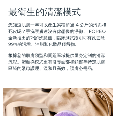
瑞典美膚護理
奧地利
預計送達日期
11/08/2026
最衛生的清潔模式
巴林
預計送達日期
12/08/2026
您知道肌膚一年可以產生累積超過 4 公斤的污垢和
面部清潔
緊致提拉
死皮嗎？手洗護膚遠沒有你想像的淨徹。 FOREO
比利時
預計送達日期
11/08/2026
全新推出的2合1洗臉儀，臨床測試證明可有效去除
LUNA™ 4 套裝
BEAR™ 2 套裝
99%的污垢、油脂和化妝品殘留物。
百慕達
預計送達日期
17/08/2026
Anti-aging massage
Microcurrent toning
根據您的肌膚類型和問題區域提供量身定制的清潔
波士尼亞與赫塞哥維納
預計送達日期
14/08/2026
流程。塑顏操模式更有引導面部和頸部等特定肌膚
補水保濕
口腔護理
LUNA™ 4 Plus
BEAR™ 2 go
區域的緊緻護理。溫和且高效，護膚必需品。
汶萊
預計送達日期
16/08/2026
UFO™ 3 套裝
issa™ 4
Massage, LED heating
Microcurrent toning on-the-go
FAQ™ 抗老護理
Deep facial hydration
Hybrid silicone sonic toothbrush
保加利亞
預計送達日期
11/08/2026
NEW
LUNA™ 4 Men
BEAR™ 2 eyes & lips
加拿大
預計送達日期
15/08/2026
UFO™ 3 LED
issa™ 4 plus
For men, anti-aging massage
Microcurrent line smoothing device
Near-infrared and red light therapy
Smart hybrid silicone sonic toothbrush
智利
預計送達日期
15/08/2026
device
抗老
LED 護理