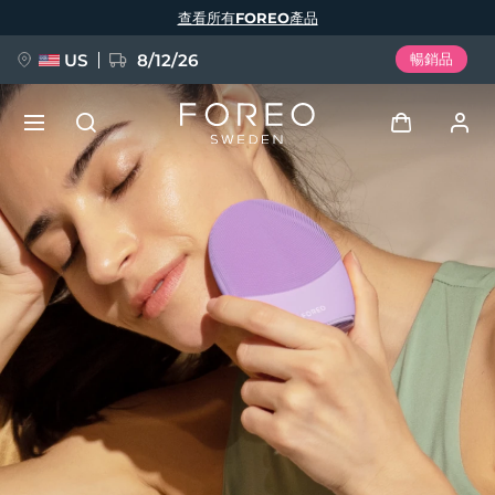
移
查看所有FOREO產品
至
主
內
容
US
8/12/26
暢銷品
新品
登入
語言
BREAKING NEWS
用戶信息
English
Deutsch
Español
我的設備
FAQ™ Pure Beauty-Tech Elixir
Français
Italiano
Português
我的訂單
Polski
Svenska
Русский
Türkçe
简体中文
繁體中文
我的地址
issa™ Teeth Whitening Set
我的訂閱