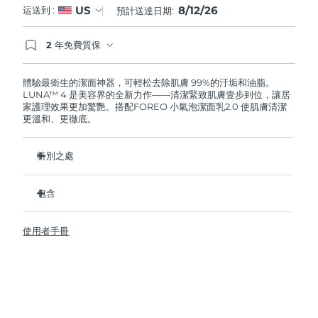
8/12/26
US
运送到 :
預計送達日期:
阿拉伯聯合大公國
預計送達日期
12/08/2026
2 年免費質保
如果您在2年質保期內發現任何非人為品質問題，
英國
預計送達日期
11/08/2026
FOREO將免費為您更換產品。
體驗最衛生的潔面神器，可輕松去除肌膚 99%的汙垢和油脂。
LUNA™ 4 是美容界的全新力作——清潔緊致肌膚壹步到位，讓居
美國
預計送達日期
12/08/2026
家護理效果更加驚艷。搭配FOREO 小氣泡潔面乳2.0 使肌膚清潔
更溫和、更徹底。
烏茲別克
預計送達日期
16/08/2026
特別之處
越南
預計送達日期
17/08/2026
96%的用戶表示皮膚看起來更健康了。81%的用戶表示瑕疵減
少了。
包含
去除深層汙垢和油脂，皮膚不拔幹。
LUNA™ 4
86%的用戶表示皮膚看起來和感覺起來更緊致，更有彈性了。
使用者手冊
LUNA™ Micro-Foam Cleanser 2.0
滋養並保護皮膚免受自由基損傷。
USB 充電線
衛生性是尼龍刷毛的35倍。
旅行袋
快速操作指南
基本操作指南