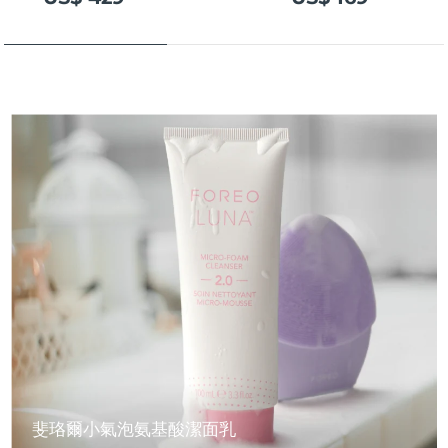
斐珞爾小氣泡氨基酸潔面乳