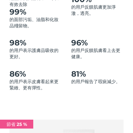
有效去除
的用戶反饋肌膚更加淨
中國澳門特別行政區
預計送達日期
13/08/2026
99%
澈，透亮。
的面部污垢、油脂和化妝
馬來西亞
預計送達日期
14/08/2026
品殘留物。
馬爾他
預計送達日期
11/08/2026
98%
96%
墨西哥
預計送達日期
15/08/2026
的用戶表示護膚品吸收的
的用戶反饋肌膚看上去更
更好。
健康。
摩納哥
預計送達日期
12/08/2026
86%
81%
荷蘭
預計送達日期
11/08/2026
的用戶表示皮膚看起來更
的用戶報告了瑕疵減少。
緊緻、更有彈性。
紐西蘭
預計送達日期
11/08/2026
挪威
預計送達日期
11/08/2026
阿曼
預計送達日期
14/08/2026
節省 25 %
菲律賓
預計送達日期
14/08/2026