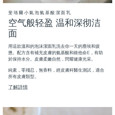
斐珞爾小氣泡氨基酸潔面乳
空气般轻盈 温和深彻洁
面
用這款溫和的泡沫潔面乳洗去你一天的塵埃和疲
憊。配方含有補充皮膚的氨基酸和維他命E，有助
於保持水分。皮膚柔嫩自然，閃耀健康光采。
純素，零殘忍，無香料，經皮膚科醫生測試，適合
所有皮膚類型。
了解詳情