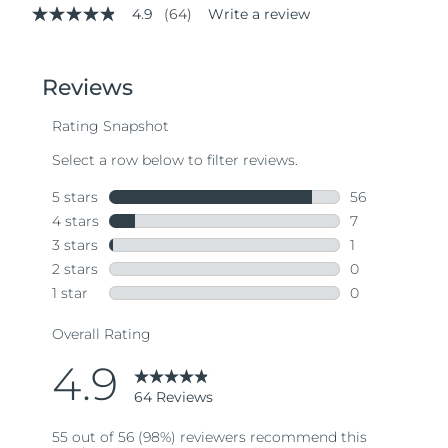
4.9
(64)
Write a review
4.9
out
of
5
stars,
average
rating
value.
Read
64
Reviews.
Same
page
link.