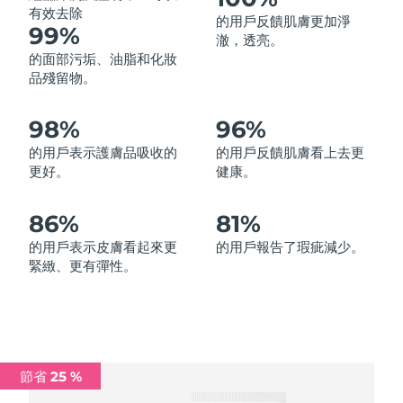
有效去除
的用戶反饋肌膚更加淨
中國澳門特別行政區
預計送達日期
8/13/26
99%
澈，透亮。
的面部污垢、油脂和化妝
馬來西亞
預計送達日期
8/14/26
品殘留物。
馬爾他
預計送達日期
8/11/26
98%
96%
墨西哥
預計送達日期
8/15/26
的用戶表示護膚品吸收的
的用戶反饋肌膚看上去更
更好。
健康。
摩納哥
預計送達日期
8/12/26
86%
81%
荷蘭
預計送達日期
8/11/26
的用戶表示皮膚看起來更
的用戶報告了瑕疵減少。
緊緻、更有彈性。
紐西蘭
預計送達日期
8/11/26
挪威
預計送達日期
8/11/26
阿曼
預計送達日期
8/14/26
節省 25 %
菲律賓
預計送達日期
8/14/26