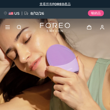
移
查看所有FOREO產品
至
主
內
容
US
8/12/26
暢銷品
新品
登入
語言
BREAKING NEWS
用戶信息
English
Deutsch
Español
我的設備
FAQ™ Pure Beauty-Tech Elixir
Français
Italiano
Português
我的訂單
Polski
Svenska
Русский
Türkçe
简体中文
繁體中文
我的地址
issa™ Teeth Whitening Set
我的訂閱