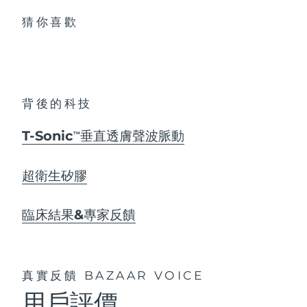
猜你喜歡
背後的科技
T-Sonic
垂直透膚聲波脈動
TM
超衛生矽膠
臨床結果&專家反饋
真實反饋
BAZAAR VOICE
用戶評價