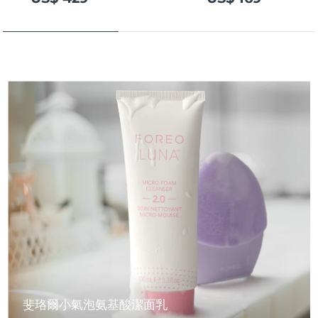
斐珞爾小氣泡氨基酸潔面乳