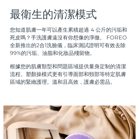
瑞典美膚護理
奧地利
預計送達日期
8/11/26
最衛生的清潔模式
巴林
預計送達日期
8/12/26
您知道肌膚一年可以產生累積超過 4 公斤的污垢和
面部清潔
緊致提拉
死皮嗎？手洗護膚遠沒有你想像的淨徹。 FOREO
比利時
預計送達日期
8/11/26
全新推出的2合1洗臉儀，臨床測試證明可有效去除
LUNA™ 4 套裝
BEAR™ 2 套裝
99%的污垢、油脂和化妝品殘留物。
百慕達
預計送達日期
8/17/26
Anti-aging massage
Microcurrent toning
根據您的肌膚類型和問題區域提供量身定制的清潔
波士尼亞與赫塞哥維納
預計送達日期
8/14/26
流程。塑顏操模式更有引導面部和頸部等特定肌膚
補水保濕
口腔護理
LUNA™ 4 Plus
BEAR™ 2 go
區域的緊緻護理。溫和且高效，護膚必需品。
汶萊
預計送達日期
8/16/26
UFO™ 3 套裝
issa™ 4
Massage, LED heating
Microcurrent toning on-the-go
FAQ™ 抗老護理
Deep facial hydration
Hybrid silicone sonic toothbrush
保加利亞
預計送達日期
8/11/26
NEW
LUNA™ 4 Men
BEAR™ 2 eyes & lips
加拿大
預計送達日期
8/15/26
UFO™ 3 LED
issa™ 4 plus
For men, anti-aging massage
Microcurrent line smoothing device
Near-infrared and red light therapy
Smart hybrid silicone sonic toothbrush
智利
預計送達日期
8/15/26
device
抗老
LED 護理