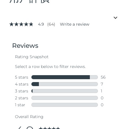
4.9
(64)
Write a review
4.9
out
of
5
stars,
average
rating
value.
Read
64
Reviews.
Same
page
link.