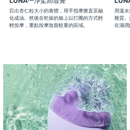
LUNA™淨柔卸妝膏
LU
舀出杏仁粒大小的膏體，用手指摩擦直至融
用溫水
化成油。然後在乾燥的臉上以打圈的方式輕
雜質。
輕按摩，重點按摩妝面較重的區域。
在濕潤