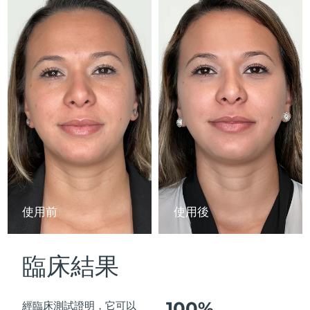
Advanced pore care essentials
以色列
預計送達日期
8/15/26
For healthy hair
18% PAP
護膚品
男士
義大利
預計送達日期
8/11/26
日本
預計送達日期
8/14/26
澤西島
預計送達日期
8/16/26
全部購買
哈薩克
預計送達日期
8/13/26
FOREO APP
科威特
預計送達日期
8/11/26
關於我們
拉脫維亞
預計送達日期
8/11/26
使用前
使用後
黎巴嫩
預計送達日期
8/12/26
臨床結果
立陶宛
預計送達日期
8/11/26
盧森堡
預計送達日期
8/11/26
100%
經臨床測試證明，它可以