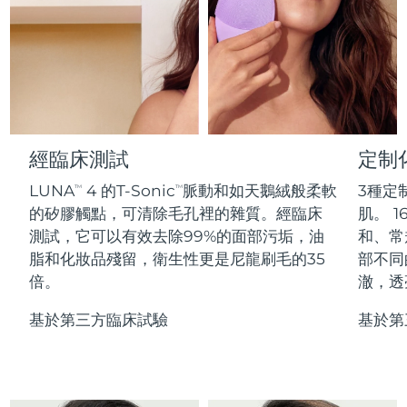
Professional IPL hair removal device
Microcurrent body toning
All hair treatments
All FAQ™ skincare
德國
預計送達日期
8/11/26
FAQ™產品
FAQ™產品
痘肌護理
眼部護理
直布羅陀
PEACH™ 2
LUNA™ 4 body
預計送達日期
8/15/26
FAQ™ products
All anti-aging treatments
All LED treatments
ESPADA™ 2 plus
BEAR™ 2 eyes & lips
IPL hair removal
Massaging body brush
All toning treatments
希臘
預計送達日期
8/11/26
Recurring acne LED therapy
Microcurrent line smoothing device
中國香港特別行政區
預計送達日期
8/12/26
經臨床測試
定制
PEACH™ 2 go
SUPERCHARGED™ serum
護發
毛孔護理
ESPADA™ 2
IRIS™ 2
Travel-friendly IPL hair removal
Firming body serum
LUNA
4 的T-Sonic
脈動和如天鵝絨般柔軟
3種定
TM
TM
匈牙利
LUNA™ 4 hair
預計送達日期
8/11/26
KIWI™ derma
Acne treatment device
Rejuvenating eye massager
NEW
的矽膠觸點，可清除毛孔裡的雜質。經臨床
肌。 1
2-in-1 LED scalp massager
Diamond microdermabrasion .
測試，它可以有效去除99%的面部污垢，油
和、常
冰島
預計送達日期
8/12/26
PEACH™ Cooling Prep Gel
脂和化妝品殘留，衛生性更是尼龍刷毛的35
部不同
ESPADA™ Blemish Solution
眼部護膚
牙齒美白
Cooling IPL hair removal gel
倍。
澈，透
印尼
預計送達日期
8/9/26
FLIP™ play advanced
KIWI™
Concentrated acne gel
Advanced eye care treatment
issa™ Teeth Whitening Set
LED light hairbrush
Blackhead remover
基於第三方臨床試驗
基於第
愛爾蘭
預計送達日期
8/11/26
更多的
Dual LED + sonic device & 18% PAP gel
ESPADA™ 設備
眼部護理設備
曼島
預計送達日期
8/13/26
LUNA™ Dual-Peptide Scalp
KIWI™ 皮肤护理
All acne treatment devices
All revitalizing eye massagers
Serum
issa™ Teeth Whitening Gel