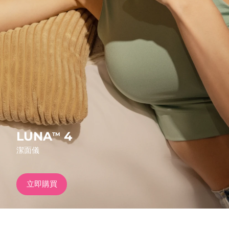
發貨國家
美國
預計送達日期
8/12/26
FAQ™ Dual LED Panel
英國
預計送達日期
8/11/26
熱門產品
西班牙
預計送達日期
8/11/26
澳洲
預計送達日期
8/14/26
法國
預計送達日期
8/11/26
LUNA
4
TM
特別優惠
暢銷產品
潔面儀
德國
預計送達日期
8/11/26
加拿大
預計送達日期
8/15/26
立即購買
紅光療法
澳洲
預計送達日期
8/14/26