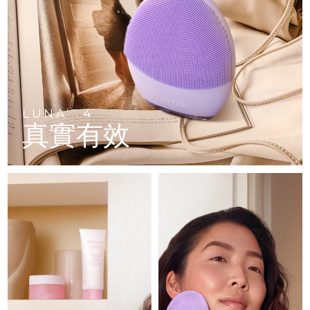
FAQ™ 101
FAQ™ 201
中國
LUNA™ 4 mini
面部提拉護理
預計送達日期
8/11/26
NEW
issa™ 4 smile
UFO™ 3 mini
Clinical anti-aging
LED mask
For young skin, T-zone
Premium anti-aging skincare
哥倫比亞
預計送達日期
8/15/26
Hybrid silicone sonic toothbrush
Red light therapy device for young skin
生髮
肌膚年輕化
克羅埃西亞
預計送達日期
8/11/26
FAQ™ 102
FAQ™ 202
LUNA™ 4 go
BEAR™ 設備
FAQ™ 301
FAQ™ 501
issa™ 4 baby
UFO™ 3 go
Advanced clinical anti-aging
LED mask
For travel or gym bag
All premium facelift devices
NEW
賽普勒斯
預計送達日期
8/12/26
LED hair strengthening scalp massager
Full-Spectrum Red Light Therapy
For ages 0-3
Portable red light therapy
LUNA
4
TM
真實有效
捷克
預計送達日期
8/11/26
FAQ™ 103
FAQ™ 211
LUNA™護膚
保健品
FAQ™ Scalp Serum
FAQ™ 502
issa™ Teeth Whitening Set
面膜
Luxurious clinical anti-aging set
Anti-aging neck & décolleté LED mask
Premium cleansers & balm
丹麥
預計送達日期
8/11/26
Scalp recovery probiotic serum
Full-Spectrum Red Light Therapy
Dual LED + sonic device & 18% PAP gel
Rejuvenation & hydration
專業治療
愛沙尼亞
預計送達日期
8/11/26
FAQ™ P1 Primer
FAQ™ 221
LUNA™ 設備
FAQ™護膚品
ISSA™ 設備
UFO™ 設備
Manuka honey primer
Anti-aging LED hand mask
芬蘭
FAQ™ Red Light Serum
預計送達日期
8/11/26
All facial cleansing devices
All FAQ™ skincare
All silicone sonic toothbrushes
All deep facial hydration devices
法國
預計送達日期
8/11/26
脫毛
身體護理
FAQ™護膚品
FAQ™護膚品
PEACH™ 2 Pro Max
BEAR™ 2 body
FAQ™產品
FAQ™ skincare
法屬玻里尼西亞
預計送達日期
8/15/26
All FAQ™ skincare
All FAQ™ skincare