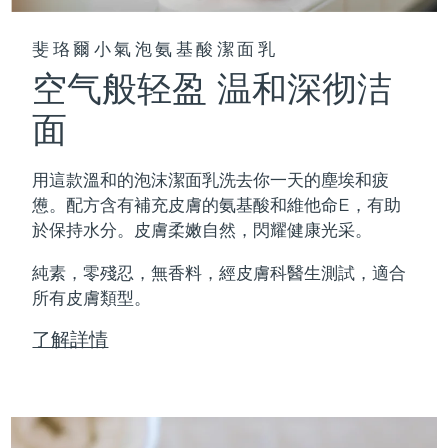
斐珞爾小氣泡氨基酸潔面乳
空气般轻盈 温和深彻洁
面
用這款溫和的泡沫潔面乳洗去你一天的塵埃和疲
憊。配方含有補充皮膚的氨基酸和維他命E，有助
於保持水分。皮膚柔嫩自然，閃耀健康光采。
純素，零殘忍，無香料，經皮膚科醫生測試，適合
所有皮膚類型。
了解詳情