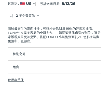
8/12/26
US
运送到 :
預計送達日期:
阿拉伯聯合大公國
預計送達日期
8/12/26
2 年免費質保
如果您在2年質保期內發現任何非人為品質問題，
英國
預計送達日期
8/11/26
FOREO將免費為您更換產品。
體驗最衛生的潔面神器，可輕松去除肌膚 99%的汙垢和油脂。
LUNA™ 4 是美容界的全新力作——清潔緊致肌膚壹步到位，讓居
美國
預計送達日期
8/12/26
家護理效果更加驚艷。搭配FOREO 小氣泡潔面乳2.0 使肌膚清潔
更溫和、更徹底。
烏茲別克
預計送達日期
8/16/26
特別之處
越南
預計送達日期
8/17/26
96%的用戶表示皮膚看起來更健康了。81%的用戶表示瑕疵減
少了。
包含
去除深層汙垢和油脂，皮膚不拔幹。
LUNA™ 4
86%的用戶表示皮膚看起來和感覺起來更緊致，更有彈性了。
使用者手冊
LUNA™ Micro-Foam Cleanser 2.0
滋養並保護皮膚免受自由基損傷。
USB 充電線
衛生性是尼龍刷毛的35倍。
旅行袋
快速操作指南
基本操作指南