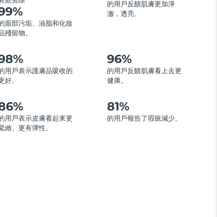
有效去除
的用戶反饋肌膚更加淨
99%
澈，透亮。
的面部污垢、油脂和化妝
品殘留物。
98%
96%
的用戶表示護膚品吸收的
的用戶反饋肌膚看上去更
更好。
健康。
86%
81%
的用戶表示皮膚看起來更
的用戶報告了瑕疵減少。
緊緻、更有彈性。