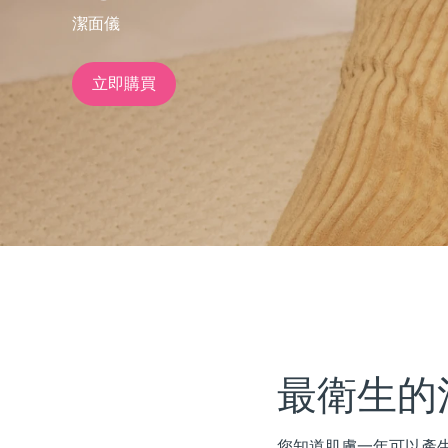
潔面儀
issa™ Teeth Whitening Set
立即購買
FAQ™ Dual LED Panel
熱門產品
特別優惠
暢銷產品
最衛生的
您知道肌膚一年可以產生