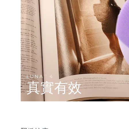
Near-infrared and red light therapy device
Smart hybrid silicone sonic toothbrush
抗老
LED 護理
LUNA™ 4 mini
面部提拉護理
FAQ™ 101
FAQ™ 201
UFO™ 3 mini
issa™ 4 smile
For young skin, T-zone
Premium anti-aging skincare
NEW
Clinical anti-aging
LED mask
Red light therapy device for young skin
Hybrid silicone sonic toothbrush
生髮
LUNA™ 4 go
BEAR™ 設備
肌膚年輕化
FAQ™ 102
FAQ™ 202
UFO™ 3 go
issa™ 4 baby
For travel or gym bag
All premium facelift devices
FAQ™ 301
FAQ™ 501
Advanced clinical anti-aging
LED mask
Portable red light therapy
For ages 0-3
NEW
LED hair strengthening scalp massager
Full-Spectrum Red Light Therapy
LUNA™護膚
LUNA
4
FAQ™ 103
TM
FAQ™ 211
保健品
面膜
issa™ Teeth Whitening Set
Premium cleansers & balm
真實有效
FAQ™ Scalp Serum
FAQ™ 502
Luxurious clinical anti-aging set
Anti-aging neck & décolleté LED mask
Rejuvenation & hydration
Dual LED + sonic device & 18% PAP gel
Scalp recovery probiotic serum
Full-Spectrum Red Light Therapy
LUNA™ 設備
專業治療
FAQ™ P1 Primer
FAQ™ 221
UFO™ 設備
ISSA™ 設備
All facial cleansing devices
FAQ™護膚品
Manuka honey primer
Anti-aging LED hand mask
FAQ™ Red Light Serum
All deep facial hydration devices
All silicone sonic toothbrushes
All FAQ™ skincare