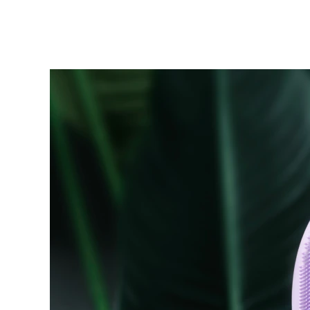
KIWI™ 皮肤护理
All acne treatment devices
All revitalizing eye massagers
Serum
issa™ Teeth Whitening Gel
Advanced pore care essentials
For healthy hair
18% PAP
護膚品
男士
全部購買
FOREO APP
關於我們