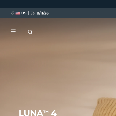
移
至
主
內
US
8/11/26
容
新品
BREAKING NEWS
FAQ™ Pure Beauty-Tech Elixir
LUNA
4
TM