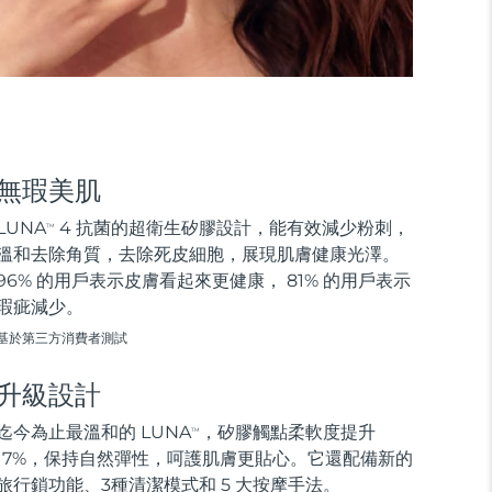
無瑕美肌
LUNA
4 抗菌的超衛生矽膠設計，能有效減少粉刺，
TM
溫和去除角質，去除死皮細胞，展現肌膚健康光澤。
96% 的用戶表示皮膚看起來更健康， 81% 的用戶表示
瑕疵減少。
基於第三方消費者測試
升級設計
迄今為止最溫和的 LUNA
，矽膠觸點柔軟度提升
TM
17%，保持自然彈性，呵護肌膚更貼心。它還配備新的
旅行鎖功能、3種清潔模式和 5 大按摩手法。