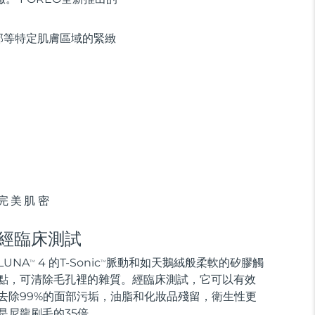
部等特定肌膚區域的緊緻
完美肌密
經臨床測試
LUNA
4 的T-Sonic
脈動和如天鵝絨般柔軟的矽膠觸
TM
TM
點，可清除毛孔裡的雜質。經臨床測試，它可以有效
去除99%的面部污垢，油脂和化妝品殘留，衛生性更
是尼龍刷毛的35倍。