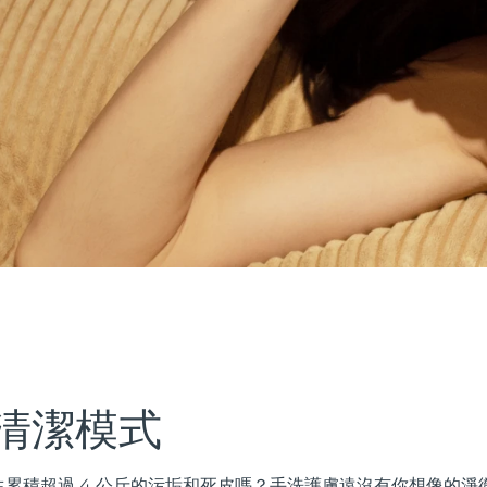
清潔模式
累積超過 4 公斤的污垢和死皮嗎？手洗護膚遠沒有你想像的淨徹