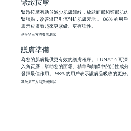
緊緻按摩
脫毛
FAQ™護膚品
身體護理
FAQ™護膚品
FAQ™產品
FAQ™ skincare
All FAQ™ skincare
All FAQ™ skincare
PEACH™ 2 Pro Max
BEAR™ 2 body
緊緻按摩有助於減少肌膚細紋，放鬆面部和頸部肌肉
All hair treatments
All FAQ™ skincare
Professional IPL hair removal device
Microcurrent body toning
緊張點，改善淋巴引流對抗肌膚衰老 。 86% 的用戶
表示皮膚看起來更緊緻、更有彈性。
FAQ™產品
FAQ™產品
痘肌護理
FAQ™ products
眼部護理
基於第三方消費者測試
All anti-aging treatments
All LED treatments
PEACH™ 2
LUNA™ 4 body
All toning treatments
ESPADA™ 2 plus
BEAR™ 2 eyes & lips
IPL hair removal
Massaging body brush
護膚準備
Recurring acne LED therapy
Microcurrent line smoothing device
為您的肌膚提供更有效的護膚程序。 LUNA
4 可深
TM
PEACH™ 2 go
SUPERCHARGED™ serum
入角質層，幫助您的面霜、精華和麵膜中的活性成分
護發
毛孔護理
ESPADA™ 2
IRIS™ 2
Travel-friendly IPL hair removal
Firming body serum
發揮最佳作用。 98% 的用戶表示護膚品吸收的更好
LUNA™ 4 hair
KIWI™ derma
Acne treatment device
Rejuvenating eye massager
NEW
基於第三方消費者測試
2-in-1 LED scalp massager
Diamond microdermabrasion .
PEACH™ Cooling Prep Gel
ESPADA™ Blemish Solution
眼部護膚
牙齒美白
Cooling IPL hair removal gel
FLIP™ play advanced
KIWI™
Concentrated acne gel
Advanced eye care treatment
issa™ Teeth Whitening Set
LED light hairbrush
Blackhead remover
Dual LED + sonic device & 18% PAP gel
更多的
ESPADA™ 設備
眼部護理設備
LUNA™ Dual-Peptide Scalp