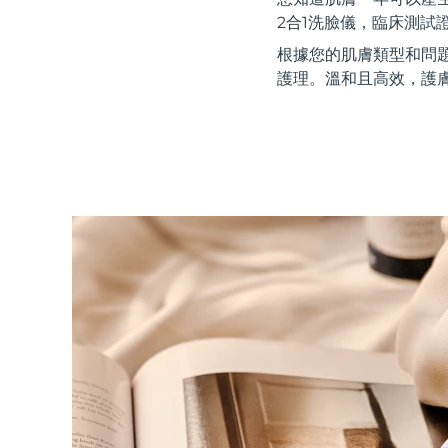
紅光療法
2合1洗臉儀，臨床測試
根據您的肌膚類型和問
護理。溫和且高效，護
瑞典美膚護理
面部清潔
緊致提拉
LUNA™ 4 套裝
BEAR™ 2 套裝
Anti-aging massage
Microcurrent toning
補水保濕
口腔護理
LUNA™ 4 Plus
BEAR™ 2 go
UFO™ 3 套裝
issa™ 4
Massage, LED heating
Microcurrent toning on-the-go
Deep facial hydration
Hybrid silicone sonic toothbrush
FAQ™ 抗老護理
LUNA™ 4 Men
BEAR™ 2 eyes & lips
NEW
UFO™ 3 LED
issa™ 4 plus
For men, anti-aging massage
Microcurrent line smoothing device