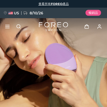
移
查看所有FOREO產品
至
主
內
容
US
8/10/26
暢銷品
新品
登入
語言
BREAKING NEWS
用戶信息
English
Deutsch
Español
我的設備
FAQ™ Pure Beauty-Tech Elixir
Français
Italiano
Português
我的訂單
Polski
Svenska
Русский
Türkçe
简体中文
繁體中文
我的地址
issa™ Teeth Whitening Set
我的訂閱