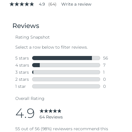
4.9
(64)
Write a review
4.9
out
of
5
stars,
average
rating
value.
Read
64
Reviews.
Same
page
link.