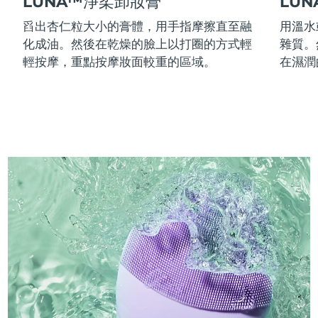
LUNA™淨柔卸妝膏
LU
舀出杏仁粒大小的膏體，用手指摩擦直至融
用溫水
化成油。然後在乾燥的臉上以打圈的方式輕
雜質。
輕按摩，重點按摩妝面較重的區域。
在濕潤