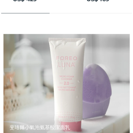
斐珞爾小氣泡氨基酸潔面乳