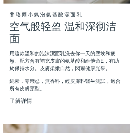
斐珞爾小氣泡氨基酸潔面乳
空气般轻盈 温和深彻洁
面
用這款溫和的泡沫潔面乳洗去你一天的塵埃和疲
憊。配方含有補充皮膚的氨基酸和維他命E，有助
於保持水分。皮膚柔嫩自然，閃耀健康光采。
純素，零殘忍，無香料，經皮膚科醫生測試，適合
所有皮膚類型。
了解詳情