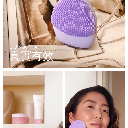
FAQ™ 101
FAQ™ 201
中國
LUNA™ 4 mini
面部提拉護理
預計送達日期
8/8/26
NEW
issa™ 4 smile
UFO™ 3 mini
Clinical anti-aging
LED mask
For young skin, T-zone
Premium anti-aging skincare
哥倫比亞
預計送達日期
8/12/26
Hybrid silicone sonic toothbrush
Red light therapy device for young skin
生髮
肌膚年輕化
克羅埃西亞
預計送達日期
8/8/26
FAQ™ 102
FAQ™ 202
LUNA™ 4 go
BEAR™ 設備
FAQ™ 301
FAQ™ 501
issa™ 4 baby
UFO™ 3 go
Advanced clinical anti-aging
LED mask
For travel or gym bag
All premium facelift devices
NEW
賽普勒斯
預計送達日期
8/9/26
LED hair strengthening scalp massager
Full-Spectrum Red Light Therapy
For ages 0-3
Portable red light therapy
LUNA
4
TM
真實有效
捷克
預計送達日期
8/8/26
FAQ™ 103
FAQ™ 211
LUNA™護膚
保健品
FAQ™ Scalp Serum
FAQ™ 502
issa™ Teeth Whitening Set
面膜
Luxurious clinical anti-aging set
Anti-aging neck & décolleté LED mask
Premium cleansers & balm
丹麥
預計送達日期
8/8/26
Scalp recovery probiotic serum
Full-Spectrum Red Light Therapy
Dual LED + sonic device & 18% PAP gel
Rejuvenation & hydration
專業治療
愛沙尼亞
預計送達日期
8/8/26
FAQ™ P1 Primer
FAQ™ 221
LUNA™ 設備
FAQ™護膚品
ISSA™ 設備
UFO™ 設備
Manuka honey primer
Anti-aging LED hand mask
芬蘭
FAQ™ Red Light Serum
預計送達日期
8/8/26
All facial cleansing devices
All FAQ™ skincare
All silicone sonic toothbrushes
All deep facial hydration devices
法國
預計送達日期
8/8/26
脫毛
身體護理
FAQ™護膚品
FAQ™護膚品
PEACH™ 2 Pro Max
BEAR™ 2 body
FAQ™產品
FAQ™ skincare
法屬玻里尼西亞
預計送達日期
8/12/26
All FAQ™ skincare
All FAQ™ skincare