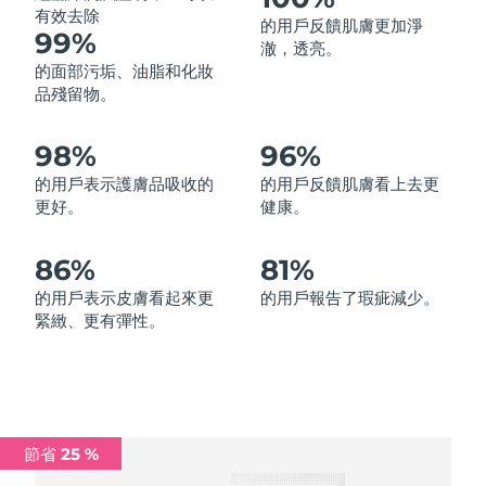
有效去除
的用戶反饋肌膚更加淨
中國澳門特別行政區
預計送達日期
8/10/26
99%
澈，透亮。
的面部污垢、油脂和化妝
馬來西亞
預計送達日期
8/11/26
品殘留物。
馬爾他
預計送達日期
8/8/26
98%
96%
墨西哥
預計送達日期
8/12/26
的用戶表示護膚品吸收的
的用戶反饋肌膚看上去更
更好。
健康。
摩納哥
預計送達日期
8/9/26
86%
81%
荷蘭
預計送達日期
8/8/26
的用戶表示皮膚看起來更
的用戶報告了瑕疵減少。
緊緻、更有彈性。
紐西蘭
預計送達日期
8/8/26
挪威
預計送達日期
8/8/26
阿曼
預計送達日期
8/11/26
節省 25 %
菲律賓
預計送達日期
8/11/26