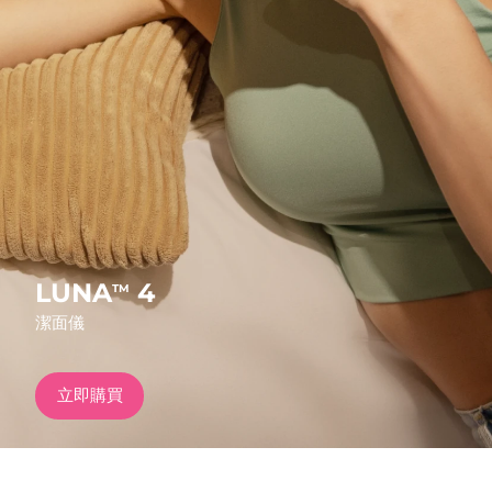
發貨國家
美國
預計送達日期
8/9/26
FAQ™ Dual LED Panel
英國
預計送達日期
8/8/26
熱門產品
西班牙
預計送達日期
8/8/26
澳洲
預計送達日期
8/11/26
法國
預計送達日期
8/8/26
LUNA
4
TM
特別優惠
暢銷產品
潔面儀
德國
預計送達日期
8/8/26
加拿大
預計送達日期
8/12/26
立即購買
紅光療法
澳洲
預計送達日期
8/11/26