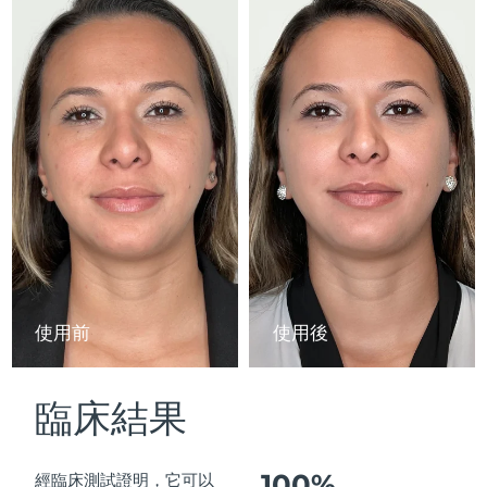
Advanced pore care essentials
以色列
預計送達日期
8/12/26
For healthy hair
18% PAP
護膚品
男士
義大利
預計送達日期
8/8/26
日本
預計送達日期
8/11/26
澤西島
預計送達日期
8/13/26
全部購買
哈薩克
預計送達日期
8/10/26
FOREO APP
科威特
預計送達日期
8/8/26
關於我們
拉脫維亞
預計送達日期
8/8/26
使用前
使用後
黎巴嫩
預計送達日期
8/9/26
臨床結果
立陶宛
預計送達日期
8/8/26
盧森堡
預計送達日期
8/8/26
100%
經臨床測試證明，它可以