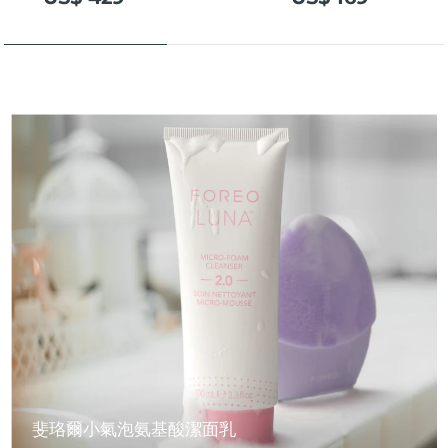
斐珞爾小氣泡氨基酸潔面乳