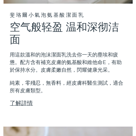
斐珞爾小氣泡氨基酸潔面乳
空气般轻盈 温和深彻洁
面
用這款溫和的泡沫潔面乳洗去你一天的塵埃和疲
憊。配方含有補充皮膚的氨基酸和維他命E，有助
於保持水分。皮膚柔嫩自然，閃耀健康光采。
純素，零殘忍，無香料，經皮膚科醫生測試，適合
所有皮膚類型。
了解詳情