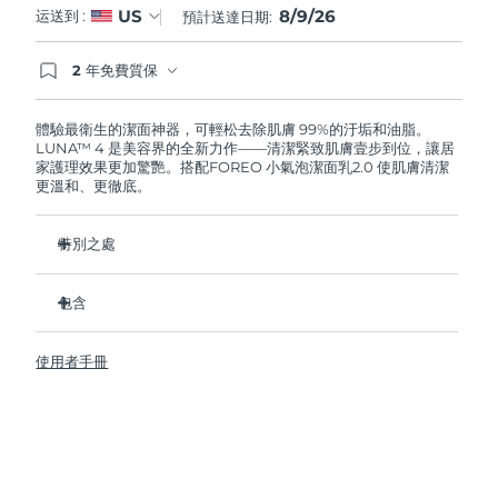
8/9/26
US
运送到 :
預計送達日期:
阿拉伯聯合大公國
預計送達日期
8/9/26
2 年免費質保
如果您在2年質保期內發現任何非人為品質問題，
英國
預計送達日期
8/8/26
FOREO將免費為您更換產品。
體驗最衛生的潔面神器，可輕松去除肌膚 99%的汙垢和油脂。
LUNA™ 4 是美容界的全新力作——清潔緊致肌膚壹步到位，讓居
美國
預計送達日期
8/9/26
家護理效果更加驚艷。搭配FOREO 小氣泡潔面乳2.0 使肌膚清潔
更溫和、更徹底。
烏茲別克
預計送達日期
8/13/26
特別之處
越南
預計送達日期
8/14/26
96%的用戶表示皮膚看起來更健康了。81%的用戶表示瑕疵減
少了。
包含
去除深層汙垢和油脂，皮膚不拔幹。
LUNA™ 4
86%的用戶表示皮膚看起來和感覺起來更緊致，更有彈性了。
使用者手冊
LUNA™ Micro-Foam Cleanser 2.0
滋養並保護皮膚免受自由基損傷。
USB 充電線
衛生性是尼龍刷毛的35倍。
旅行袋
快速操作指南
基本操作指南