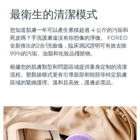
瑞典美膚護理
奧地利
預計送達日期
8/8/26
最衛生的清潔模式
巴林
預計送達日期
8/9/26
您知道肌膚一年可以產生累積超過 4 公斤的污垢和
面部清潔
緊致提拉
死皮嗎？手洗護膚遠沒有你想像的淨徹。 FOREO
比利時
預計送達日期
8/8/26
全新推出的2合1洗臉儀，臨床測試證明可有效去除
LUNA™ 4 套裝
BEAR™ 2 套裝
99%的污垢、油脂和化妝品殘留物。
百慕達
預計送達日期
8/14/26
Anti-aging massage
Microcurrent toning
根據您的肌膚類型和問題區域提供量身定制的清潔
波士尼亞與赫塞哥維納
預計送達日期
8/11/26
流程。塑顏操模式更有引導面部和頸部等特定肌膚
補水保濕
口腔護理
LUNA™ 4 Plus
BEAR™ 2 go
區域的緊緻護理。溫和且高效，護膚必需品。
汶萊
預計送達日期
8/13/26
UFO™ 3 套裝
issa™ 4
Massage, LED heating
Microcurrent toning on-the-go
FAQ™ 抗老護理
Deep facial hydration
Hybrid silicone sonic toothbrush
保加利亞
預計送達日期
8/8/26
NEW
LUNA™ 4 Men
BEAR™ 2 eyes & lips
加拿大
預計送達日期
8/12/26
UFO™ 3 LED
issa™ 4 plus
For men, anti-aging massage
Microcurrent line smoothing device
Near-infrared and red light therapy
Smart hybrid silicone sonic toothbrush
智利
預計送達日期
8/12/26
device
抗老
LED 護理