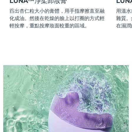
LUNA™淨柔卸妝膏
LU
舀出杏仁粒大小的膏體，用手指摩擦直至融
用溫水
化成油。然後在乾燥的臉上以打圈的方式輕
雜質。
輕按摩，重點按摩妝面較重的區域。
在濕潤