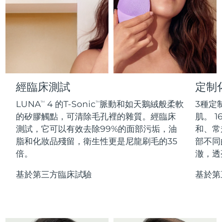
Professional IPL hair removal device
Microcurrent body toning
All hair treatments
All FAQ™ skincare
德國
預計送達日期
8/8/26
FAQ™產品
FAQ™產品
痘肌護理
眼部護理
直布羅陀
PEACH™ 2
LUNA™ 4 body
預計送達日期
8/12/26
FAQ™ products
All anti-aging treatments
All LED treatments
ESPADA™ 2 plus
BEAR™ 2 eyes & lips
IPL hair removal
Massaging body brush
All toning treatments
希臘
預計送達日期
8/8/26
Recurring acne LED therapy
Microcurrent line smoothing device
中國香港特別行政區
預計送達日期
8/9/26
經臨床測試
定制
PEACH™ 2 go
SUPERCHARGED™ serum
護發
毛孔護理
ESPADA™ 2
IRIS™ 2
Travel-friendly IPL hair removal
Firming body serum
LUNA
4 的T-Sonic
脈動和如天鵝絨般柔軟
3種定
TM
TM
匈牙利
LUNA™ 4 hair
預計送達日期
8/8/26
KIWI™ derma
Acne treatment device
Rejuvenating eye massager
NEW
的矽膠觸點，可清除毛孔裡的雜質。經臨床
肌。 1
2-in-1 LED scalp massager
Diamond microdermabrasion .
測試，它可以有效去除99%的面部污垢，油
和、常
冰島
預計送達日期
8/9/26
PEACH™ Cooling Prep Gel
脂和化妝品殘留，衛生性更是尼龍刷毛的35
部不同
ESPADA™ Blemish Solution
眼部護膚
牙齒美白
Cooling IPL hair removal gel
倍。
澈，透
印尼
預計送達日期
8/6/26
FLIP™ play advanced
KIWI™
Concentrated acne gel
Advanced eye care treatment
issa™ Teeth Whitening Set
LED light hairbrush
Blackhead remover
基於第三方臨床試驗
基於第
愛爾蘭
預計送達日期
8/8/26
更多的
Dual LED + sonic device & 18% PAP gel
ESPADA™ 設備
眼部護理設備
曼島
預計送達日期
8/10/26
LUNA™ Dual-Peptide Scalp
KIWI™ 皮肤护理
All acne treatment devices
All revitalizing eye massagers
Serum
issa™ Teeth Whitening Gel