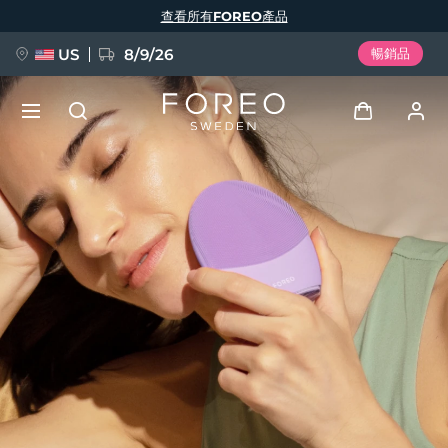
移
查看所有FOREO產品
至
主
內
容
US
8/9/26
暢銷品
新品
登入
語言
BREAKING NEWS
用戶信息
English
Deutsch
Español
我的設備
FAQ™ Pure Beauty-Tech Elixir
Français
Italiano
Português
我的訂單
Polski
Svenska
Русский
Türkçe
简体中文
繁體中文
我的地址
issa™ Teeth Whitening Set
我的訂閱