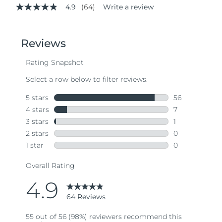
4.9
(64)
Write a review
4.9
out
of
5
stars,
average
rating
value.
Read
64
Reviews.
Same
page
link.