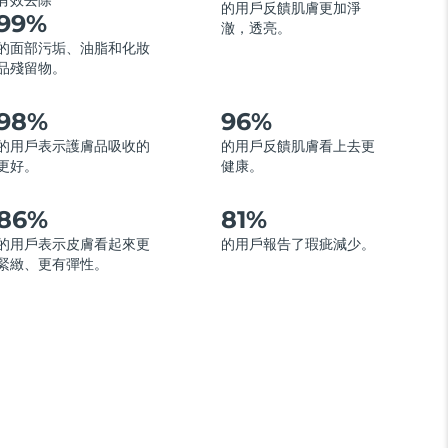
有效去除
的用戶反饋肌膚更加淨
99%
澈，透亮。
的面部污垢、油脂和化妝
品殘留物。
98%
96%
的用戶表示護膚品吸收的
的用戶反饋肌膚看上去更
更好。
健康。
86%
81%
的用戶表示皮膚看起來更
的用戶報告了瑕疵減少。
緊緻、更有彈性。