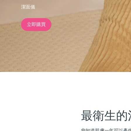
潔面儀
issa™ Teeth Whitening Set
立即購買
FAQ™ Dual LED Panel
熱門產品
特別優惠
暢銷產品
最衛生的
您知道肌膚一年可以產生