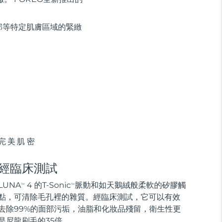
部等特定肌膚區域的緊緻
完美肌密
經臨床測試
LUNA
4 的T-Sonic
脈動和如天鵝絨般柔軟的矽膠觸
TM
TM
點，可清除毛孔裡的雜質。經臨床測試，它可以有效
去除99%的面部污垢，油脂和化妝品殘留，衛生性更
是尼龍刷毛的35倍。