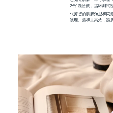
紅光療法
2合1洗臉儀，臨床測試
根據您的肌膚類型和問
護理。溫和且高效，護
瑞典美膚護理
面部清潔
緊致提拉
LUNA™ 4 套裝
BEAR™ 2 套裝
Anti-aging massage
Microcurrent toning
補水保濕
口腔護理
LUNA™ 4 Plus
BEAR™ 2 go
UFO™ 3 套裝
issa™ 4
Massage, LED heating
Microcurrent toning on-the-go
Deep facial hydration
Hybrid silicone sonic toothbrush
FAQ™ 抗老護理
LUNA™ 4 Men
BEAR™ 2 eyes & lips
NEW
UFO™ 3 LED
issa™ 4 plus
For men, anti-aging massage
Microcurrent line smoothing device