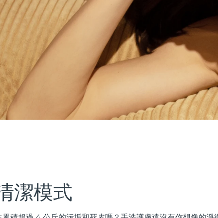
清潔模式
累積超過 4 公斤的污垢和死皮嗎？手洗護膚遠沒有你想像的淨徹