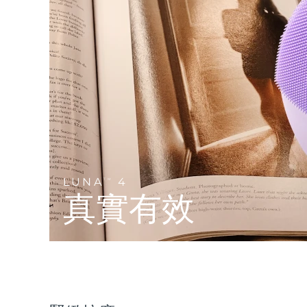
Near-infrared and red light therapy device
Smart hybrid silicone sonic toothbrush
抗老
LED 護理
LUNA™ 4 mini
面部提拉護理
FAQ™ 101
FAQ™ 201
UFO™ 3 mini
issa™ 4 smile
For young skin, T-zone
Premium anti-aging skincare
NEW
Clinical anti-aging
LED mask
Red light therapy device for young skin
Hybrid silicone sonic toothbrush
生髮
LUNA™ 4 go
BEAR™ 設備
肌膚年輕化
FAQ™ 102
FAQ™ 202
UFO™ 3 go
issa™ 4 baby
For travel or gym bag
All premium facelift devices
FAQ™ 301
FAQ™ 501
Advanced clinical anti-aging
LED mask
Portable red light therapy
For ages 0-3
NEW
LED hair strengthening scalp massager
Full-Spectrum Red Light Therapy
LUNA™護膚
LUNA
4
FAQ™ 103
TM
FAQ™ 211
保健品
面膜
issa™ Teeth Whitening Set
Premium cleansers & balm
真實有效
FAQ™ Scalp Serum
FAQ™ 502
Luxurious clinical anti-aging set
Anti-aging neck & décolleté LED mask
Rejuvenation & hydration
Dual LED + sonic device & 18% PAP gel
Scalp recovery probiotic serum
Full-Spectrum Red Light Therapy
LUNA™ 設備
專業治療
FAQ™ P1 Primer
FAQ™ 221
UFO™ 設備
ISSA™ 設備
All facial cleansing devices
FAQ™護膚品
Manuka honey primer
Anti-aging LED hand mask
FAQ™ Red Light Serum
All deep facial hydration devices
All silicone sonic toothbrushes
All FAQ™ skincare