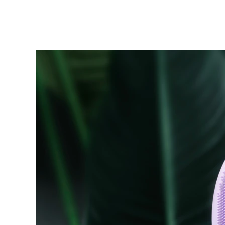
KIWI™ 皮肤护理
All acne treatment devices
All revitalizing eye massagers
Serum
issa™ Teeth Whitening Gel
Advanced pore care essentials
For healthy hair
18% PAP
護膚品
男士
全部購買
FOREO APP
關於我們