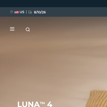
移
至
主
內
US
8/10/26
容
新品
BREAKING NEWS
FAQ™ Pure Beauty-Tech Elixir
LUNA
4
TM