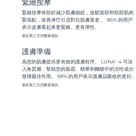
緊緻按摩
脫毛
FAQ™護膚品
身體護理
FAQ™護膚品
FAQ™產品
FAQ™ skincare
All FAQ™ skincare
All FAQ™ skincare
PEACH™ 2 Pro Max
BEAR™ 2 body
緊緻按摩有助於減少肌膚細紋，放鬆面部和頸部肌肉
All hair treatments
All FAQ™ skincare
Professional IPL hair removal device
Microcurrent body toning
緊張點，改善淋巴引流對抗肌膚衰老 。 86% 的用戶
表示皮膚看起來更緊緻、更有彈性。
FAQ™產品
FAQ™產品
痘肌護理
FAQ™ products
眼部護理
基於第三方消費者測試
All anti-aging treatments
All LED treatments
PEACH™ 2
LUNA™ 4 body
All toning treatments
ESPADA™ 2 plus
BEAR™ 2 eyes & lips
IPL hair removal
Massaging body brush
護膚準備
Recurring acne LED therapy
Microcurrent line smoothing device
為您的肌膚提供更有效的護膚程序。 LUNA
4 可深
TM
PEACH™ 2 go
SUPERCHARGED™ serum
入角質層，幫助您的面霜、精華和麵膜中的活性成分
護發
毛孔護理
ESPADA™ 2
IRIS™ 2
Travel-friendly IPL hair removal
Firming body serum
發揮最佳作用。 98% 的用戶表示護膚品吸收的更好
LUNA™ 4 hair
KIWI™ derma
Acne treatment device
Rejuvenating eye massager
NEW
基於第三方消費者測試
2-in-1 LED scalp massager
Diamond microdermabrasion .
PEACH™ Cooling Prep Gel
ESPADA™ Blemish Solution
眼部護膚
牙齒美白
Cooling IPL hair removal gel
FLIP™ play advanced
KIWI™
Concentrated acne gel
Advanced eye care treatment
issa™ Teeth Whitening Set
LED light hairbrush
Blackhead remover
Dual LED + sonic device & 18% PAP gel
更多的
ESPADA™ 設備
眼部護理設備
LUNA™ Dual-Peptide Scalp