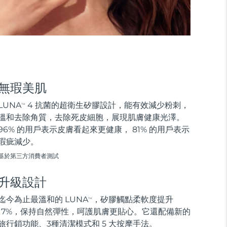
無瑕美肌
LUNA
4 抗菌的超衛生矽膠設計，能有效減少粉刺，
TM
溫和去除角質，去除死皮細胞，展現肌膚健康光澤。
96% 的用戶表示皮膚看起來更健康， 81% 的用戶表示
瑕疵減少。
基於第三方消費者測試
升級設計
迄今為止最溫和的 LUNA
，矽膠觸點柔軟度提升
TM
17%，保持自然彈性，呵護肌膚更貼心。它還配備新的
旅行鎖功能、3種清潔模式和 5 大按摩手法。