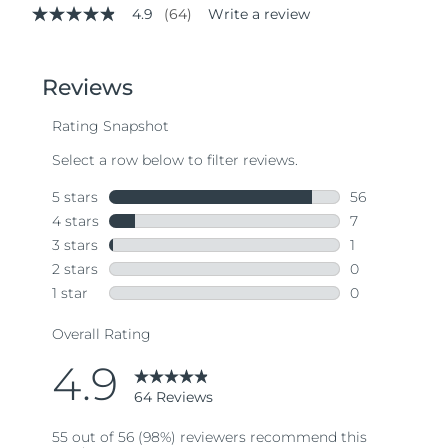
4.9
(64)
Write a review
4.9
out
of
5
stars,
average
rating
value.
Read
64
Reviews.
Same
page
link.