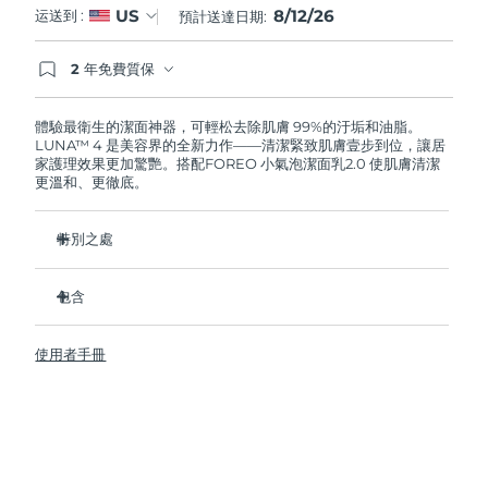
8/12/26
US
运送到 :
預計送達日期:
阿拉伯聯合大公國
預計送達日期
8/12/26
2 年免費質保
如果您在2年質保期內發現任何非人為品質問題，
英國
預計送達日期
8/11/26
FOREO將免費為您更換產品。
體驗最衛生的潔面神器，可輕松去除肌膚 99%的汙垢和油脂。
LUNA™ 4 是美容界的全新力作——清潔緊致肌膚壹步到位，讓居
美國
預計送達日期
8/12/26
家護理效果更加驚艷。搭配FOREO 小氣泡潔面乳2.0 使肌膚清潔
更溫和、更徹底。
烏茲別克
預計送達日期
8/16/26
特別之處
越南
預計送達日期
8/17/26
96%的用戶表示皮膚看起來更健康了。81%的用戶表示瑕疵減
少了。
包含
去除深層汙垢和油脂，皮膚不拔幹。
LUNA™ 4
86%的用戶表示皮膚看起來和感覺起來更緊致，更有彈性了。
使用者手冊
LUNA™ Micro-Foam Cleanser 2.0
滋養並保護皮膚免受自由基損傷。
USB 充電線
衛生性是尼龍刷毛的35倍。
旅行袋
快速操作指南
基本操作指南