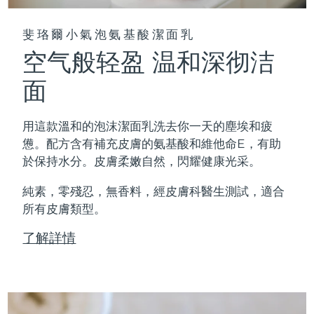
斐珞爾小氣泡氨基酸潔面乳
空气般轻盈 温和深彻洁
面
用這款溫和的泡沫潔面乳洗去你一天的塵埃和疲
憊。配方含有補充皮膚的氨基酸和維他命E，有助
於保持水分。皮膚柔嫩自然，閃耀健康光采。
純素，零殘忍，無香料，經皮膚科醫生測試，適合
所有皮膚類型。
了解詳情