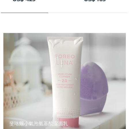
斐珞爾小氣泡氨基酸潔面乳