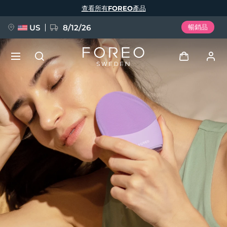
移
查看所有FOREO產品
至
主
內
容
US
8/12/26
暢銷品
新品
登入
語言
BREAKING NEWS
用戶信息
English
Deutsch
Español
我的設備
FAQ™ Pure Beauty-Tech Elixir
Français
Italiano
Português
我的訂單
Polski
Svenska
Русский
Türkçe
简体中文
繁體中文
我的地址
issa™ Teeth Whitening Set
我的訂閱