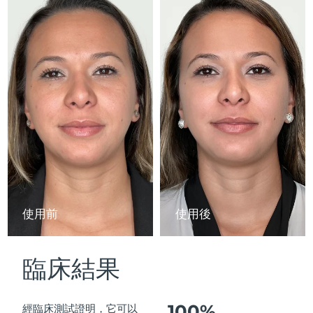
Advanced pore care essentials
以色列
預計送達日期
8/15/26
For healthy hair
18% PAP
護膚品
男士
義大利
預計送達日期
8/11/26
日本
預計送達日期
8/14/26
澤西島
預計送達日期
8/16/26
全部購買
哈薩克
預計送達日期
8/13/26
FOREO APP
科威特
預計送達日期
8/11/26
關於我們
拉脫維亞
預計送達日期
8/11/26
使用前
使用後
黎巴嫩
預計送達日期
8/12/26
臨床結果
立陶宛
預計送達日期
8/11/26
盧森堡
預計送達日期
8/11/26
100%
經臨床測試證明，它可以