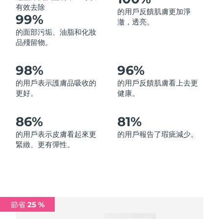
有效去除
的用戶反饋肌膚更加淨
中國澳門特別行政區
預計送達日期
8/13/26
99%
澈，透亮。
的面部污垢、油脂和化妝
馬來西亞
預計送達日期
8/14/26
品殘留物。
馬爾他
預計送達日期
8/11/26
98%
96%
墨西哥
預計送達日期
8/15/26
的用戶表示護膚品吸收的
的用戶反饋肌膚看上去更
更好。
健康。
摩納哥
預計送達日期
8/12/26
86%
81%
荷蘭
預計送達日期
8/11/26
的用戶表示皮膚看起來更
的用戶報告了瑕疵減少。
緊緻、更有彈性。
紐西蘭
預計送達日期
8/11/26
挪威
預計送達日期
8/11/26
阿曼
預計送達日期
8/14/26
節省 25 %
菲律賓
預計送達日期
8/14/26