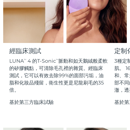
Professional IPL hair removal device
Microcurrent body toning
All hair treatments
All FAQ™ skincare
德國
預計送達日期
8/11/26
FAQ™產品
FAQ™產品
痘肌護理
眼部護理
直布羅陀
PEACH™ 2
LUNA™ 4 body
預計送達日期
8/15/26
FAQ™ products
All anti-aging treatments
All LED treatments
ESPADA™ 2 plus
BEAR™ 2 eyes & lips
IPL hair removal
Massaging body brush
All toning treatments
希臘
預計送達日期
8/11/26
Recurring acne LED therapy
Microcurrent line smoothing device
中國香港特別行政區
預計送達日期
8/12/26
經臨床測試
定制
PEACH™ 2 go
SUPERCHARGED™ serum
護發
毛孔護理
ESPADA™ 2
IRIS™ 2
Travel-friendly IPL hair removal
Firming body serum
LUNA
4 的T-Sonic
脈動和如天鵝絨般柔軟
3種定
TM
TM
匈牙利
LUNA™ 4 hair
預計送達日期
8/11/26
KIWI™ derma
Acne treatment device
Rejuvenating eye massager
NEW
的矽膠觸點，可清除毛孔裡的雜質。經臨床
肌。 1
2-in-1 LED scalp massager
Diamond microdermabrasion .
測試，它可以有效去除99%的面部污垢，油
和、常
冰島
預計送達日期
8/12/26
PEACH™ Cooling Prep Gel
脂和化妝品殘留，衛生性更是尼龍刷毛的35
部不同
ESPADA™ Blemish Solution
眼部護膚
牙齒美白
Cooling IPL hair removal gel
倍。
澈，透
印尼
預計送達日期
8/9/26
FLIP™ play advanced
KIWI™
Concentrated acne gel
Advanced eye care treatment
issa™ Teeth Whitening Set
LED light hairbrush
Blackhead remover
基於第三方臨床試驗
基於第
愛爾蘭
預計送達日期
8/11/26
更多的
Dual LED + sonic device & 18% PAP gel
ESPADA™ 設備
眼部護理設備
曼島
預計送達日期
8/13/26
LUNA™ Dual-Peptide Scalp
KIWI™ 皮肤护理
All acne treatment devices
All revitalizing eye massagers
Serum
issa™ Teeth Whitening Gel