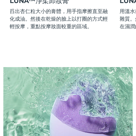
LUNA™淨柔卸妝膏
LU
舀出杏仁粒大小的膏體，用手指摩擦直至融
用溫水
化成油。然後在乾燥的臉上以打圈的方式輕
雜質。
輕按摩，重點按摩妝面較重的區域。
在濕潤