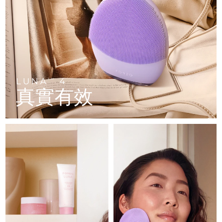
FAQ™ 101
FAQ™ 201
中國
LUNA™ 4 mini
面部提拉護理
預計送達日期
8/11/26
NEW
issa™ 4 smile
UFO™ 3 mini
Clinical anti-aging
LED mask
For young skin, T-zone
Premium anti-aging skincare
哥倫比亞
預計送達日期
8/15/26
Hybrid silicone sonic toothbrush
Red light therapy device for young skin
生髮
肌膚年輕化
克羅埃西亞
預計送達日期
8/11/26
FAQ™ 102
FAQ™ 202
LUNA™ 4 go
BEAR™ 設備
FAQ™ 301
FAQ™ 501
issa™ 4 baby
UFO™ 3 go
Advanced clinical anti-aging
LED mask
For travel or gym bag
All premium facelift devices
NEW
賽普勒斯
預計送達日期
8/12/26
LED hair strengthening scalp massager
Full-Spectrum Red Light Therapy
For ages 0-3
Portable red light therapy
LUNA
4
TM
真實有效
捷克
預計送達日期
8/11/26
FAQ™ 103
FAQ™ 211
LUNA™護膚
保健品
FAQ™ Scalp Serum
FAQ™ 502
issa™ Teeth Whitening Set
面膜
Luxurious clinical anti-aging set
Anti-aging neck & décolleté LED mask
Premium cleansers & balm
丹麥
預計送達日期
8/11/26
Scalp recovery probiotic serum
Full-Spectrum Red Light Therapy
Dual LED + sonic device & 18% PAP gel
Rejuvenation & hydration
專業治療
愛沙尼亞
預計送達日期
8/11/26
FAQ™ P1 Primer
FAQ™ 221
LUNA™ 設備
FAQ™護膚品
ISSA™ 設備
UFO™ 設備
Manuka honey primer
Anti-aging LED hand mask
芬蘭
FAQ™ Red Light Serum
預計送達日期
8/11/26
All facial cleansing devices
All FAQ™ skincare
All silicone sonic toothbrushes
All deep facial hydration devices
法國
預計送達日期
8/11/26
脫毛
身體護理
FAQ™護膚品
FAQ™護膚品
PEACH™ 2 Pro Max
BEAR™ 2 body
FAQ™產品
FAQ™ skincare
法屬玻里尼西亞
預計送達日期
8/15/26
All FAQ™ skincare
All FAQ™ skincare