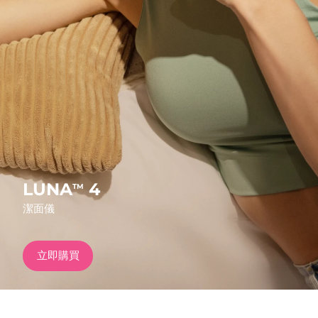
發貨國家
美國
預計送達日期
8/12/26
FAQ™ Dual LED Panel
英國
預計送達日期
8/11/26
熱門產品
西班牙
預計送達日期
8/11/26
澳洲
預計送達日期
8/14/26
法國
預計送達日期
8/11/26
LUNA
4
TM
特別優惠
暢銷產品
潔面儀
德國
預計送達日期
8/11/26
加拿大
預計送達日期
8/15/26
立即購買
紅光療法
澳洲
預計送達日期
8/14/26