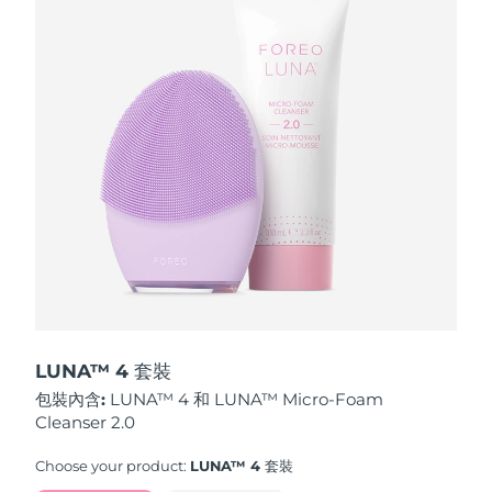
波蘭
預計送達日期
8/12/26
葡萄牙
預計送達日期
8/11/26
波多黎各
預計送達日期
8/13/26
卡達
預計送達日期
8/12/26
留尼旺
預計送達日期
8/16/26
羅馬尼亞
預計送達日期
8/11/26
俄羅斯
預計送達日期
8/19/26
LUNA™ 4 套裝
包裝內含:
LUNA™ 4 和 LUNA™ Micro-Foam
沙烏地阿拉伯
預計送達日期
8/12/26
Cleanser 2.0
新加坡
預計送達日期
8/13/26
Choose your product:
LUNA™ 4 套裝