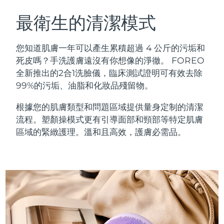
瑞典美膚護理
奧地利
預計送達日期
8/11/26
最衛生的清潔模式
巴林
預計送達日期
8/12/26
您知道肌膚一年可以產生累積超過 4 公斤的污垢和
面部清潔
緊致提拉
死皮嗎？手洗護膚遠沒有你想像的淨徹。 FOREO
比利時
預計送達日期
8/11/26
全新推出的2合1洗臉儀，臨床測試證明可有效去除
LUNA™ 4 套裝
BEAR™ 2 套裝
99%的污垢、油脂和化妝品殘留物。
百慕達
預計送達日期
8/17/26
Anti-aging massage
Microcurrent toning
根據您的肌膚類型和問題區域提供量身定制的清潔
波士尼亞與赫塞哥維納
預計送達日期
8/14/26
流程。塑顏操模式更有引導面部和頸部等特定肌膚
補水保濕
口腔護理
LUNA™ 4 Plus
BEAR™ 2 go
區域的緊緻護理。溫和且高效，護膚必需品。
汶萊
預計送達日期
8/16/26
UFO™ 3 套裝
issa™ 4
Massage, LED heating
Microcurrent toning on-the-go
FAQ™ 抗老護理
Deep facial hydration
Hybrid silicone sonic toothbrush
保加利亞
預計送達日期
8/11/26
NEW
LUNA™ 4 Men
BEAR™ 2 eyes & lips
加拿大
預計送達日期
8/15/26
UFO™ 3 LED
issa™ 4 plus
For men, anti-aging massage
Microcurrent line smoothing device
Near-infrared and red light therapy
Smart hybrid silicone sonic toothbrush
智利
預計送達日期
8/15/26
device
抗老
LED 護理