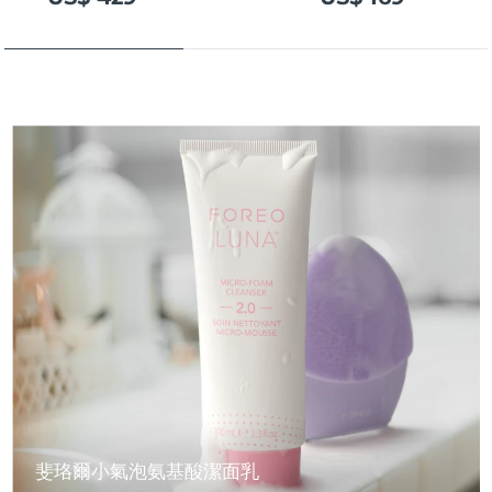
斐珞爾小氣泡氨基酸潔面乳