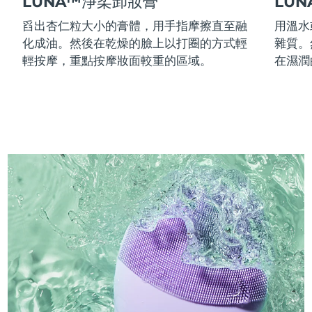
LUNA™淨柔卸妝膏
LU
舀出杏仁粒大小的膏體，用手指摩擦直至融
用溫水
化成油。然後在乾燥的臉上以打圈的方式輕
雜質。
輕按摩，重點按摩妝面較重的區域。
在濕潤