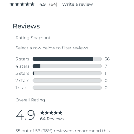
4.9
(64)
Write a review
4.9
out
of
5
stars,
average
rating
value.
Read
64
Reviews.
Same
page
link.