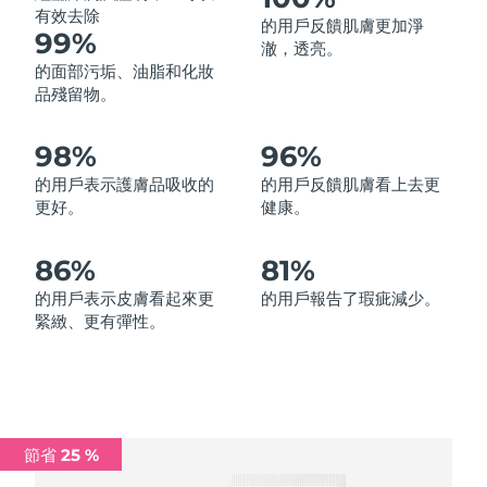
有效去除
的用戶反饋肌膚更加淨
中國澳門特別行政區
預計送達日期
13/08/2026
99%
澈，透亮。
的面部污垢、油脂和化妝
馬來西亞
預計送達日期
14/08/2026
品殘留物。
馬爾他
預計送達日期
11/08/2026
98%
96%
墨西哥
預計送達日期
15/08/2026
的用戶表示護膚品吸收的
的用戶反饋肌膚看上去更
更好。
健康。
摩納哥
預計送達日期
12/08/2026
86%
81%
荷蘭
預計送達日期
11/08/2026
的用戶表示皮膚看起來更
的用戶報告了瑕疵減少。
緊緻、更有彈性。
紐西蘭
預計送達日期
11/08/2026
挪威
預計送達日期
11/08/2026
阿曼
預計送達日期
14/08/2026
節省 25 %
菲律賓
預計送達日期
14/08/2026