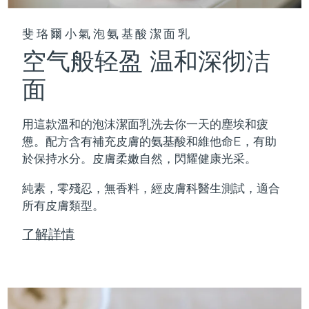
斐珞爾小氣泡氨基酸潔面乳
空气般轻盈 温和深彻洁
面
用這款溫和的泡沫潔面乳洗去你一天的塵埃和疲
憊。配方含有補充皮膚的氨基酸和維他命E，有助
於保持水分。皮膚柔嫩自然，閃耀健康光采。
純素，零殘忍，無香料，經皮膚科醫生測試，適合
所有皮膚類型。
了解詳情