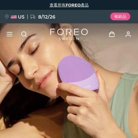
移
查看所有FOREO產品
至
主
內
容
US
8/12/26
暢銷品
新品
登入
語言
BREAKING NEWS
用戶信息
English
Deutsch
Español
我的設備
FAQ™ Pure Beauty-Tech Elixir
Français
Italiano
Português
我的訂單
Polski
Svenska
Русский
Türkçe
简体中文
繁體中文
我的地址
issa™ Teeth Whitening Set
我的訂閱