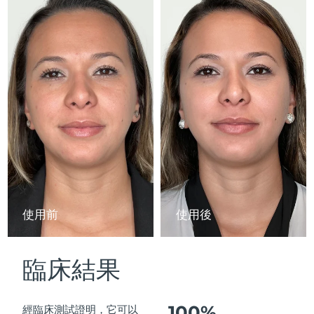
Advanced pore care essentials
以色列
預計送達日期
15/08/2026
For healthy hair
18% PAP
護膚品
男士
義大利
預計送達日期
11/08/2026
日本
預計送達日期
14/08/2026
澤西島
預計送達日期
16/08/2026
全部購買
哈薩克
預計送達日期
13/08/2026
FOREO APP
科威特
預計送達日期
11/08/2026
關於我們
拉脫維亞
預計送達日期
11/08/2026
使用前
使用後
黎巴嫩
預計送達日期
12/08/2026
臨床結果
立陶宛
預計送達日期
11/08/2026
盧森堡
預計送達日期
11/08/2026
100%
經臨床測試證明，它可以