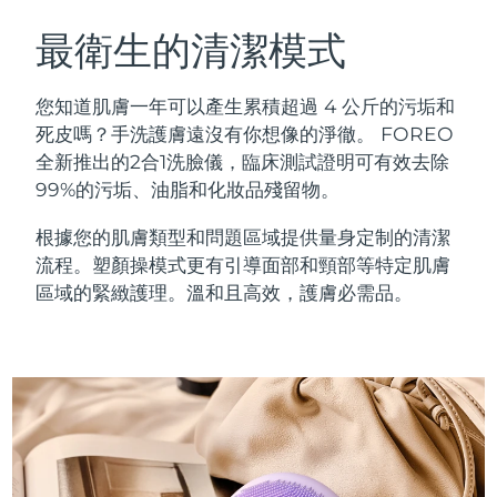
瑞典美膚護理
奧地利
預計送達日期
11/08/2026
最衛生的清潔模式
巴林
預計送達日期
12/08/2026
您知道肌膚一年可以產生累積超過 4 公斤的污垢和
面部清潔
緊致提拉
死皮嗎？手洗護膚遠沒有你想像的淨徹。 FOREO
比利時
預計送達日期
11/08/2026
全新推出的2合1洗臉儀，臨床測試證明可有效去除
LUNA™ 4 套裝
BEAR™ 2 套裝
99%的污垢、油脂和化妝品殘留物。
百慕達
預計送達日期
17/08/2026
Anti-aging massage
Microcurrent toning
根據您的肌膚類型和問題區域提供量身定制的清潔
波士尼亞與赫塞哥維納
預計送達日期
14/08/2026
流程。塑顏操模式更有引導面部和頸部等特定肌膚
補水保濕
口腔護理
LUNA™ 4 Plus
BEAR™ 2 go
區域的緊緻護理。溫和且高效，護膚必需品。
汶萊
預計送達日期
16/08/2026
UFO™ 3 套裝
issa™ 4
Massage, LED heating
Microcurrent toning on-the-go
FAQ™ 抗老護理
Deep facial hydration
Hybrid silicone sonic toothbrush
保加利亞
預計送達日期
11/08/2026
NEW
LUNA™ 4 Men
BEAR™ 2 eyes & lips
加拿大
預計送達日期
15/08/2026
UFO™ 3 LED
issa™ 4 plus
For men, anti-aging massage
Microcurrent line smoothing device
Near-infrared and red light therapy
Smart hybrid silicone sonic toothbrush
智利
預計送達日期
15/08/2026
device
抗老
LED 護理