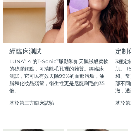
Professional IPL hair removal device
Microcurrent body toning
All hair treatments
All FAQ™ skincare
德國
預計送達日期
11/08/2026
FAQ™產品
FAQ™產品
痘肌護理
眼部護理
直布羅陀
PEACH™ 2
LUNA™ 4 body
預計送達日期
15/08/2026
FAQ™ products
All anti-aging treatments
All LED treatments
ESPADA™ 2 plus
BEAR™ 2 eyes & lips
IPL hair removal
Massaging body brush
All toning treatments
希臘
預計送達日期
11/08/2026
Recurring acne LED therapy
Microcurrent line smoothing device
中國香港特別行政區
預計送達日期
12/08/2026
經臨床測試
定制
PEACH™ 2 go
SUPERCHARGED™ serum
護發
毛孔護理
ESPADA™ 2
IRIS™ 2
Travel-friendly IPL hair removal
Firming body serum
LUNA
4 的T-Sonic
脈動和如天鵝絨般柔軟
3種定
TM
TM
匈牙利
LUNA™ 4 hair
預計送達日期
11/08/2026
KIWI™ derma
Acne treatment device
Rejuvenating eye massager
NEW
的矽膠觸點，可清除毛孔裡的雜質。經臨床
肌。 1
2-in-1 LED scalp massager
Diamond microdermabrasion .
測試，它可以有效去除99%的面部污垢，油
和、常
冰島
預計送達日期
12/08/2026
PEACH™ Cooling Prep Gel
脂和化妝品殘留，衛生性更是尼龍刷毛的35
部不同
ESPADA™ Blemish Solution
眼部護膚
牙齒美白
Cooling IPL hair removal gel
倍。
澈，透
印尼
預計送達日期
09/08/2026
FLIP™ play advanced
KIWI™
Concentrated acne gel
Advanced eye care treatment
issa™ Teeth Whitening Set
LED light hairbrush
Blackhead remover
基於第三方臨床試驗
基於第
愛爾蘭
預計送達日期
11/08/2026
更多的
Dual LED + sonic device & 18% PAP gel
ESPADA™ 設備
眼部護理設備
曼島
預計送達日期
13/08/2026
LUNA™ Dual-Peptide Scalp
KIWI™ 皮肤护理
All acne treatment devices
All revitalizing eye massagers
Serum
issa™ Teeth Whitening Gel