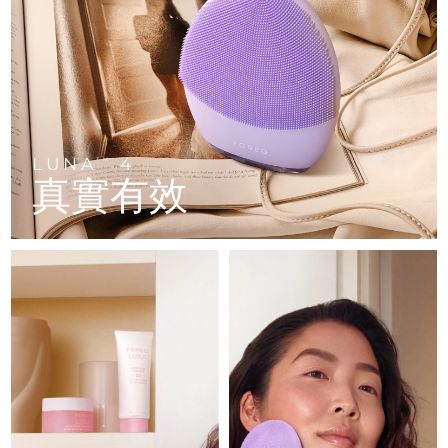
FAQ™ 101
FAQ™ 201
中國
LUNA™ 4 mini
面部提拉護理
預計送達日期
11/08/2026
NEW
issa™ 4 smile
UFO™ 3 mini
Clinical anti-aging
LED mask
For young skin, T-zone
Premium anti-aging skincare
哥倫比亞
預計送達日期
15/08/2026
Hybrid silicone sonic toothbrush
Red light therapy device for young skin
生髮
肌膚年輕化
克羅埃西亞
預計送達日期
11/08/2026
FAQ™ 102
FAQ™ 202
LUNA™ 4 go
BEAR™ 設備
FAQ™ 301
FAQ™ 501
issa™ 4 baby
UFO™ 3 go
Advanced clinical anti-aging
LED mask
For travel or gym bag
All premium facelift devices
NEW
賽普勒斯
預計送達日期
12/08/2026
LED hair strengthening scalp massager
Full-Spectrum Red Light Therapy
For ages 0-3
Portable red light therapy
LUNA
4
TM
真實有效
捷克
預計送達日期
11/08/2026
FAQ™ 103
FAQ™ 211
LUNA™護膚
保健品
FAQ™ Scalp Serum
FAQ™ 502
issa™ Teeth Whitening Set
面膜
Luxurious clinical anti-aging set
Anti-aging neck & décolleté LED mask
Premium cleansers & balm
丹麥
預計送達日期
11/08/2026
Scalp recovery probiotic serum
Full-Spectrum Red Light Therapy
Dual LED + sonic device & 18% PAP gel
Rejuvenation & hydration
專業治療
愛沙尼亞
預計送達日期
11/08/2026
FAQ™ P1 Primer
FAQ™ 221
LUNA™ 設備
FAQ™護膚品
ISSA™ 設備
UFO™ 設備
Manuka honey primer
Anti-aging LED hand mask
芬蘭
FAQ™ Red Light Serum
預計送達日期
11/08/2026
All facial cleansing devices
All FAQ™ skincare
All silicone sonic toothbrushes
All deep facial hydration devices
法國
預計送達日期
11/08/2026
脫毛
身體護理
FAQ™護膚品
FAQ™護膚品
PEACH™ 2 Pro Max
BEAR™ 2 body
FAQ™產品
FAQ™ skincare
法屬玻里尼西亞
預計送達日期
15/08/2026
All FAQ™ skincare
All FAQ™ skincare