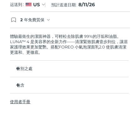
8/11/26
US
运送到 :
預計送達日期:
阿拉伯聯合大公國
預計送達日期
12/08/2026
2 年免費質保
如果您在2年質保期內發現任何非人為品質問題，
英國
預計送達日期
11/08/2026
FOREO將免費為您更換產品。
體驗最衛生的潔面神器，可輕松去除肌膚 99%的汙垢和油脂。
LUNA™ 4 是美容界的全新力作——清潔緊致肌膚壹步到位，讓居
美國
預計送達日期
12/08/2026
家護理效果更加驚艷。搭配FOREO 小氣泡潔面乳2.0 使肌膚清潔
更溫和、更徹底。
烏茲別克
預計送達日期
16/08/2026
特別之處
越南
預計送達日期
17/08/2026
96%的用戶表示皮膚看起來更健康了。81%的用戶表示瑕疵減
少了。
包含
去除深層汙垢和油脂，皮膚不拔幹。
LUNA™ 4
86%的用戶表示皮膚看起來和感覺起來更緊致，更有彈性了。
使用者手冊
LUNA™ Micro-Foam Cleanser 2.0
滋養並保護皮膚免受自由基損傷。
USB 充電線
衛生性是尼龍刷毛的35倍。
旅行袋
快速操作指南
基本操作指南