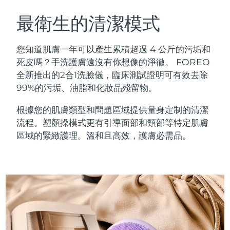
瑞典美膚護理
奧地利
預計送達日期
09/08/2026
最衛生的清潔模式
巴林
預計送達日期
10/08/2026
您知道肌膚一年可以產生累積超過 4 公斤的污垢和
面部清潔
緊致提拉
死皮嗎？手洗護膚遠沒有你想像的淨徹。 FOREO
比利時
預計送達日期
09/08/2026
全新推出的2合1洗臉儀，臨床測試證明可有效去除
LUNA™ 4 套裝
BEAR™ 2 套裝
99%的污垢、油脂和化妝品殘留物。
百慕達
預計送達日期
15/08/2026
Anti-aging massage
Microcurrent toning
根據您的肌膚類型和問題區域提供量身定制的清潔
波士尼亞與赫塞哥維納
預計送達日期
12/08/2026
流程。塑顏操模式更有引導面部和頸部等特定肌膚
補水保濕
口腔護理
LUNA™ 4 Plus
BEAR™ 2 go
區域的緊緻護理。溫和且高效，護膚必需品。
汶萊
預計送達日期
14/08/2026
UFO™ 3 套裝
issa™ 4
Massage, LED heating
Microcurrent toning on-the-go
FAQ™ 抗老護理
Deep facial hydration
Hybrid silicone sonic toothbrush
保加利亞
預計送達日期
09/08/2026
NEW
LUNA™ 4 Men
BEAR™ 2 eyes & lips
加拿大
預計送達日期
13/08/2026
UFO™ 3 LED
issa™ 4 plus
For men, anti-aging massage
Microcurrent line smoothing device
Near-infrared and red light therapy
Smart hybrid silicone sonic toothbrush
智利
預計送達日期
13/08/2026
device
抗老
LED 護理