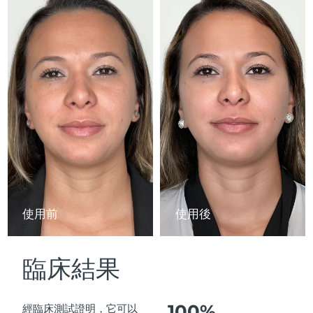
Advanced pore care essentials
以色列
預計送達日期
13/08/2026
For healthy hair
18% PAP
護膚品
男士
義大利
預計送達日期
09/08/2026
日本
預計送達日期
12/08/2026
澤西島
預計送達日期
14/08/2026
全部購買
哈薩克
預計送達日期
11/08/2026
FOREO APP
科威特
預計送達日期
09/08/2026
關於我們
拉脫維亞
預計送達日期
09/08/2026
使用前
使用後
黎巴嫩
預計送達日期
10/08/2026
臨床結果
立陶宛
預計送達日期
09/08/2026
盧森堡
預計送達日期
09/08/2026
100%
經臨床測試證明，它可以