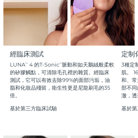
Professional IPL hair removal device
Microcurrent body toning
All hair treatments
All FAQ™ skincare
德國
預計送達日期
09/08/2026
FAQ™產品
FAQ™產品
痘肌護理
眼部護理
直布羅陀
PEACH™ 2
LUNA™ 4 body
預計送達日期
13/08/2026
FAQ™ products
All anti-aging treatments
All LED treatments
ESPADA™ 2 plus
BEAR™ 2 eyes & lips
IPL hair removal
Massaging body brush
All toning treatments
希臘
預計送達日期
09/08/2026
Recurring acne LED therapy
Microcurrent line smoothing device
中國香港特別行政區
預計送達日期
10/08/2026
經臨床測試
定制
PEACH™ 2 go
SUPERCHARGED™ serum
護發
毛孔護理
ESPADA™ 2
IRIS™ 2
Travel-friendly IPL hair removal
Firming body serum
LUNA
4 的T-Sonic
脈動和如天鵝絨般柔軟
3種定
TM
TM
匈牙利
LUNA™ 4 hair
預計送達日期
09/08/2026
KIWI™ derma
Acne treatment device
Rejuvenating eye massager
NEW
的矽膠觸點，可清除毛孔裡的雜質。經臨床
肌。 1
2-in-1 LED scalp massager
Diamond microdermabrasion .
測試，它可以有效去除99%的面部污垢，油
和、常
冰島
預計送達日期
10/08/2026
PEACH™ Cooling Prep Gel
脂和化妝品殘留，衛生性更是尼龍刷毛的35
部不同
ESPADA™ Blemish Solution
眼部護膚
牙齒美白
Cooling IPL hair removal gel
倍。
澈，透
印尼
預計送達日期
07/08/2026
FLIP™ play advanced
KIWI™
Concentrated acne gel
Advanced eye care treatment
issa™ Teeth Whitening Set
LED light hairbrush
Blackhead remover
基於第三方臨床試驗
基於第
愛爾蘭
預計送達日期
09/08/2026
更多的
Dual LED + sonic device & 18% PAP gel
ESPADA™ 設備
眼部護理設備
曼島
預計送達日期
11/08/2026
LUNA™ Dual-Peptide Scalp
KIWI™ 皮肤护理
All acne treatment devices
All revitalizing eye massagers
Serum
issa™ Teeth Whitening Gel