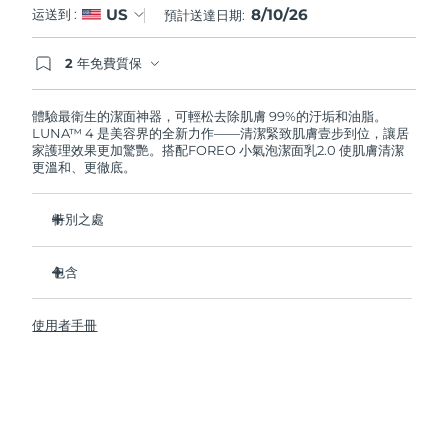
8/10/26
US
运送到 :
預計送達日期:
阿拉伯聯合大公國
預計送達日期
10/08/2026
2 年免費質保
如果您在2年質保期內發現任何非人為品質問題，
英國
預計送達日期
09/08/2026
FOREO將免費為您更換產品。
體驗最衛生的潔面神器，可輕松去除肌膚 99%的汙垢和油脂。
LUNA™ 4 是美容界的全新力作——清潔緊致肌膚壹步到位，讓居
美國
預計送達日期
10/08/2026
家護理效果更加驚艷。搭配FOREO 小氣泡潔面乳2.0 使肌膚清潔
更溫和、更徹底。
烏茲別克
預計送達日期
14/08/2026
特別之處
越南
預計送達日期
15/08/2026
96%的用戶表示皮膚看起來更健康了。81%的用戶表示瑕疵減
少了。
包含
去除深層汙垢和油脂，皮膚不拔幹。
LUNA™ 4
86%的用戶表示皮膚看起來和感覺起來更緊致，更有彈性了。
使用者手冊
LUNA™ Micro-Foam Cleanser 2.0
滋養並保護皮膚免受自由基損傷。
USB 充電線
衛生性是尼龍刷毛的35倍。
旅行袋
快速操作指南
基本操作指南