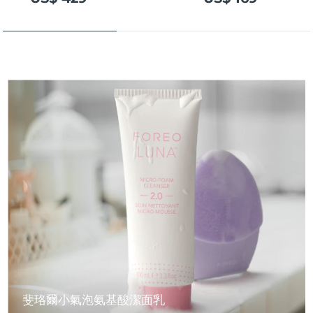
斐珞爾小氣泡氨基酸潔面乳