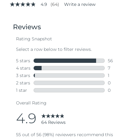
4.9
(64)
Write a review
4.9
out
of
5
stars,
average
rating
value.
Read
64
Reviews.
Same
page
link.