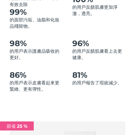
有效去除
的用戶反饋肌膚更加淨
中國澳門特別行政區
預計送達日期
11/08/2026
99%
澈，透亮。
的面部污垢、油脂和化妝
馬來西亞
預計送達日期
12/08/2026
品殘留物。
馬爾他
預計送達日期
09/08/2026
98%
96%
墨西哥
預計送達日期
13/08/2026
的用戶表示護膚品吸收的
的用戶反饋肌膚看上去更
更好。
健康。
摩納哥
預計送達日期
10/08/2026
86%
81%
荷蘭
預計送達日期
09/08/2026
的用戶表示皮膚看起來更
的用戶報告了瑕疵減少。
緊緻、更有彈性。
紐西蘭
預計送達日期
09/08/2026
挪威
預計送達日期
09/08/2026
阿曼
預計送達日期
12/08/2026
節省 25 %
菲律賓
預計送達日期
12/08/2026