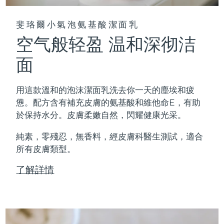
斐珞爾小氣泡氨基酸潔面乳
空气般轻盈 温和深彻洁
面
用這款溫和的泡沫潔面乳洗去你一天的塵埃和疲
憊。配方含有補充皮膚的氨基酸和維他命E，有助
於保持水分。皮膚柔嫩自然，閃耀健康光采。
純素，零殘忍，無香料，經皮膚科醫生測試，適合
所有皮膚類型。
了解詳情