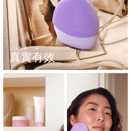
FAQ™ 101
FAQ™ 201
中國
LUNA™ 4 mini
面部提拉護理
預計送達日期
09/08/2026
NEW
issa™ 4 smile
UFO™ 3 mini
Clinical anti-aging
LED mask
For young skin, T-zone
Premium anti-aging skincare
哥倫比亞
預計送達日期
13/08/2026
Hybrid silicone sonic toothbrush
Red light therapy device for young skin
生髮
肌膚年輕化
克羅埃西亞
預計送達日期
09/08/2026
FAQ™ 102
FAQ™ 202
LUNA™ 4 go
BEAR™ 設備
FAQ™ 301
FAQ™ 501
issa™ 4 baby
UFO™ 3 go
Advanced clinical anti-aging
LED mask
For travel or gym bag
All premium facelift devices
NEW
賽普勒斯
預計送達日期
10/08/2026
LED hair strengthening scalp massager
Full-Spectrum Red Light Therapy
For ages 0-3
Portable red light therapy
LUNA
4
TM
真實有效
捷克
預計送達日期
09/08/2026
FAQ™ 103
FAQ™ 211
LUNA™護膚
保健品
FAQ™ Scalp Serum
FAQ™ 502
issa™ Teeth Whitening Set
面膜
Luxurious clinical anti-aging set
Anti-aging neck & décolleté LED mask
Premium cleansers & balm
丹麥
預計送達日期
09/08/2026
Scalp recovery probiotic serum
Full-Spectrum Red Light Therapy
Dual LED + sonic device & 18% PAP gel
Rejuvenation & hydration
專業治療
愛沙尼亞
預計送達日期
09/08/2026
FAQ™ P1 Primer
FAQ™ 221
LUNA™ 設備
FAQ™護膚品
ISSA™ 設備
UFO™ 設備
Manuka honey primer
Anti-aging LED hand mask
芬蘭
FAQ™ Red Light Serum
預計送達日期
09/08/2026
All facial cleansing devices
All FAQ™ skincare
All silicone sonic toothbrushes
All deep facial hydration devices
法國
預計送達日期
09/08/2026
脫毛
身體護理
FAQ™護膚品
FAQ™護膚品
PEACH™ 2 Pro Max
BEAR™ 2 body
FAQ™產品
FAQ™ skincare
法屬玻里尼西亞
預計送達日期
13/08/2026
All FAQ™ skincare
All FAQ™ skincare