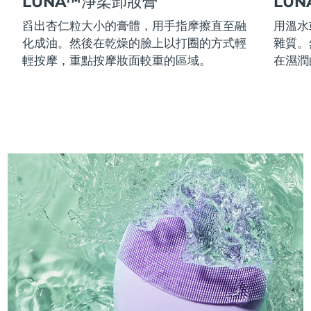
LUNA™淨柔卸妝膏
LU
舀出杏仁粒大小的膏體，用手指摩擦直至融
用溫水
化成油。然後在乾燥的臉上以打圈的方式輕
雜質。
輕按摩，重點按摩妝面較重的區域。
在濕潤