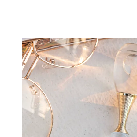
KIWI™ 皮肤护理
All acne treatment devices
All revitalizing eye massagers
Serum
issa™ Teeth Whitening Gel
Advanced pore care essentials
For healthy hair
18% PAP
護膚品
男士
全部購買
FOREO APP
關於我們