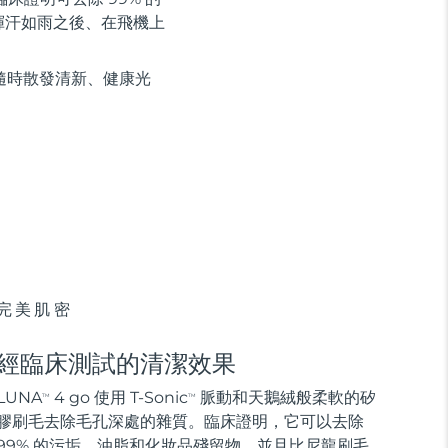
揮汗如雨之後、在飛機上
隨時散發清新、健康光
完美肌密
經臨床測試的清潔效果
LUNA
4 go 使用 T-Sonic
脈動和天鵝絨般柔軟的矽
TM
TM
膠刷毛去除毛孔深處的雜質。臨床證明，它可以去除
99% 的污垢、油脂和化妝品殘留物，並且比尼龍刷毛