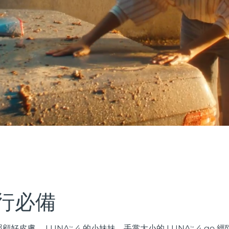
行必備
顧好皮膚。 LUNA
4 的小妹妹，手掌大小的 LUNA
4 go 
TM
TM