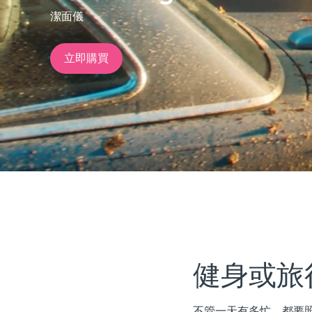
潔面儀
issa™ Teeth Whitening Set
立即購買
FAQ™ Dual LED Panel
熱門產品
特別優惠
暢銷產品
健身或旅
不管一天有多忙，都要照