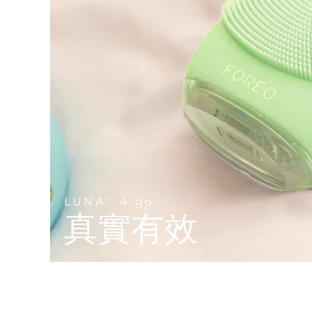
Near-infrared and red light therapy device
Smart hybrid silicone sonic toothbrush
抗老
LED 護理
LUNA™ 4 mini
面部提拉護理
FAQ™ 101
FAQ™ 201
UFO™ 3 mini
issa™ 4 smile
For young skin, T-zone
Premium anti-aging skincare
NEW
Clinical anti-aging
LED mask
Red light therapy device for young skin
Hybrid silicone sonic toothbrush
生髮
LUNA™ 4 go
BEAR™ 設備
肌膚年輕化
FAQ™ 102
FAQ™ 202
UFO™ 3 go
issa™ 4 baby
For travel or gym bag
All premium facelift devices
FAQ™ 301
FAQ™ 501
Advanced clinical anti-aging
LED mask
Portable red light therapy
For ages 0-3
NEW
LED hair strengthening scalp massager
Full-Spectrum Red Light Therapy
LUNA™護膚
FAQ™ 103
FAQ™ 211
保健品
面膜
issa™ Teeth Whitening Set
Premium cleansers & balm
FAQ™ Scalp Serum
FAQ™ 502
LUNA
4 go
TM
Luxurious clinical anti-aging set
Anti-aging neck & décolleté LED mask
Rejuvenation & hydration
Dual LED + sonic device & 18% PAP gel
真實有效
Scalp recovery probiotic serum
Full-Spectrum Red Light Therapy
LUNA™ 設備
專業治療
FAQ™ P1 Primer
FAQ™ 221
UFO™ 設備
ISSA™ 設備
All facial cleansing devices
FAQ™護膚品
Manuka honey primer
Anti-aging LED hand mask
FAQ™ Red Light Serum
All deep facial hydration devices
All silicone sonic toothbrushes
All FAQ™ skincare