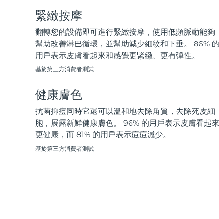
脫毛
FAQ™護膚品
身體護理
FAQ™護膚品
FAQ™產品
FAQ™ skincare
緊緻按摩
All FAQ™ skincare
All FAQ™ skincare
PEACH™ 2 Pro Max
BEAR™ 2 body
All hair treatments
All FAQ™ skincare
Professional IPL hair removal device
Microcurrent body toning
翻轉您的設備即可進行緊緻按摩，使用低頻脈動能夠
幫助改善淋巴循環，並幫助減少細紋和下垂。 86% 
FAQ™產品
FAQ™產品
用戶表示皮膚看起來和感覺更緊緻、更有彈性。
痘肌護理
FAQ™ products
眼部護理
All anti-aging treatments
All LED treatments
PEACH™ 2
LUNA™ 4 body
All toning treatments
基於第三方消費者測試
ESPADA™ 2 plus
BEAR™ 2 eyes & lips
IPL hair removal
Massaging body brush
Recurring acne LED therapy
Microcurrent line smoothing device
健康膚色
PEACH™ 2 go
SUPERCHARGED™ serum
抗菌抑痘同時它還可以溫和地去除角質，去除死皮細
護發
毛孔護理
ESPADA™ 2
IRIS™ 2
Travel-friendly IPL hair removal
Firming body serum
胞，展露新鮮健康膚色。 96% 的用戶表示皮膚看起
LUNA™ 4 hair
KIWI™ derma
Acne treatment device
Rejuvenating eye massager
更健康，而 81% 的用戶表示痘痘減少。
NEW
2-in-1 LED scalp massager
Diamond microdermabrasion .
基於第三方消費者測試
PEACH™ Cooling Prep Gel
ESPADA™ Blemish Solution
眼部護膚
牙齒美白
Cooling IPL hair removal gel
FLIP™ play advanced
KIWI™
Concentrated acne gel
Advanced eye care treatment
issa™ Teeth Whitening Set
LED light hairbrush
Blackhead remover
Dual LED + sonic device & 18% PAP gel
更多的
ESPADA™ 設備
眼部護理設備
LUNA™ Dual-Peptide Scalp