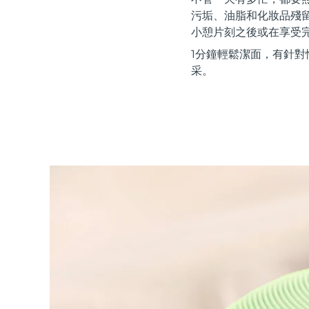
紅光療法
污垢、油脂和化妝品殘
小憩片刻之後或在享受
1分鐘輕鬆潔面，有針對
瑞典美膚護理
采。
面部清潔
緊致提拉
LUNA™ 4 套裝
BEAR™ 2 套裝
Anti-aging massage
Microcurrent toning
補水保濕
口腔護理
LUNA™ 4 Plus
BEAR™ 2 go
UFO™ 3 套裝
issa™ 4
Massage, LED heating
Microcurrent toning on-the-go
Deep facial hydration
Hybrid silicone sonic toothbrush
FAQ™ 抗老護理
LUNA™ 4 Men
BEAR™ 2 eyes & lips
NEW
UFO™ 3 LED
issa™ 4 plus
For men, anti-aging massage
Microcurrent line smoothing device