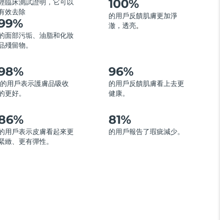
100%
經臨床測試證明，它可以
有效去除
的用戶反饋肌膚更加淨
99%
澈，透亮
。
的面部污垢、油脂和化妝
品殘留物。
98%
96%
的用戶表示護膚品吸收
的用戶反饋肌膚看上去更
的更好。
健康。
86%
81%
的用戶表示皮膚看起來更
的用戶報告了瑕疵減少。
緊緻、更有彈性。