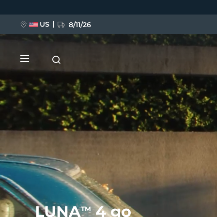
移
至
主
內
US
8/11/26
容
新品
BREAKING NEWS
FAQ™ Pure Beauty-Tech Elixir
LUNA
4 go
TM