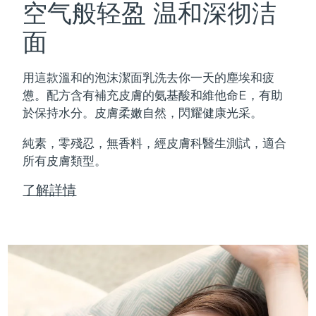
空气般轻盈 温和深彻洁
面
用這款溫和的泡沫潔面乳洗去你一天的塵埃和疲
憊。配方含有補充皮膚的氨基酸和維他命E，有助
於保持水分。皮膚柔嫩自然，閃耀健康光采。
純素，零殘忍，無香料，經皮膚科醫生測試，適合
所有皮膚類型。
了解詳情