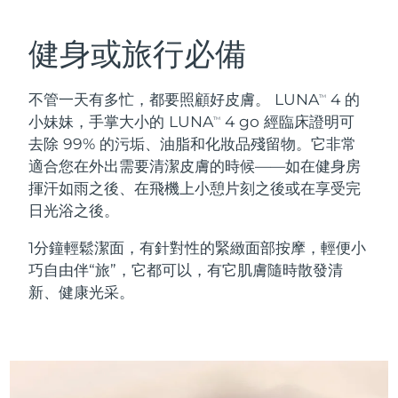
瑞典美膚護理
奧地利
預計送達日期
2026/8/10
健身或旅行必備
巴林
預計送達日期
2026/8/11
不管一天有多忙，都要照顧好皮膚。 LUNA
4 的
TM
面部清潔
緊致提拉
比利時
預計送達日期
2026/8/10
小妹妹，手掌大小的 LUNA
4 go 經臨床證明可
TM
LUNA™ 4 套裝
BEAR™ 2 套裝
去除 99% 的污垢、油脂和化妝品殘留物。它非常
百慕達
預計送達日期
2026/8/16
Anti-aging massage
Microcurrent toning
適合您在外出需要清潔皮膚的時候——如在健身房
揮汗如雨之後、在飛機上小憩片刻之後或在享受完
波士尼亞與赫塞哥維納
預計送達日期
2026/8/13
日光浴之後。
補水保濕
口腔護理
LUNA™ 4 Plus
BEAR™ 2 go
汶萊
預計送達日期
2026/8/15
UFO™ 3 套裝
issa™ 4
1分鐘輕鬆潔面，有針對性的緊緻面部按摩，輕便小
Massage, LED heating
Microcurrent toning on-the-go
FAQ™ 抗老護理
巧自由伴“旅”，它都可以，有它肌膚隨時散發清
Deep facial hydration
Hybrid silicone sonic toothbrush
保加利亞
預計送達日期
2026/8/10
新、健康光采。
NEW
LUNA™ 4 Men
BEAR™ 2 eyes & lips
加拿大
預計送達日期
2026/8/14
UFO™ 3 LED
issa™ 4 plus
For men, anti-aging massage
Microcurrent line smoothing device
Near-infrared and red light therapy
Smart hybrid silicone sonic toothbrush
智利
預計送達日期
2026/8/14
device
抗老
LED 護理