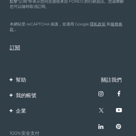
點擊“訂閱”即表示您同意接收來自 FOREO 的行銷資訊。您還瞭解
您可以隨時取消訂閱。
本網站受 reCAPTCHA 保護，並適用 Google
隱私政策
和
服務條
款
。
幫助
關註我們
聯繫我們
我的帳號
訂單與運輸
產品註冊
企業
保修與退換貨
客服支持
關於FOREO
常見問題
100%安全支付
夥伴計畫