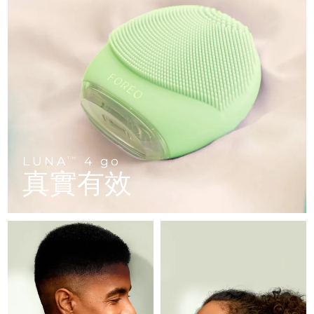
FAQ™ 101
FAQ™ 201
中國
LUNA™ 4 mini
面部提拉護理
預計送達日期
2026/8/10
NEW
issa™ 4 smile
UFO™ 3 mini
Clinical anti-aging
LED mask
For young skin, T-zone
Premium anti-aging skincare
哥倫比亞
預計送達日期
2026/8/14
Hybrid silicone sonic toothbrush
Red light therapy device for young skin
生髮
肌膚年輕化
克羅埃西亞
預計送達日期
2026/8/10
FAQ™ 102
FAQ™ 202
LUNA™ 4 go
BEAR™ 設備
FAQ™ 301
FAQ™ 501
issa™ 4 baby
UFO™ 3 go
Advanced clinical anti-aging
LED mask
For travel or gym bag
All premium facelift devices
NEW
賽普勒斯
預計送達日期
2026/8/11
LED hair strengthening scalp massager
Full-Spectrum Red Light Therapy
For ages 0-3
Portable red light therapy
捷克
預計送達日期
2026/8/10
FAQ™ 103
FAQ™ 211
LUNA™護膚
保健品
FAQ™ Scalp Serum
FAQ™ 502
LUNA
4 go
issa™ Teeth Whitening Set
TM
面膜
Luxurious clinical anti-aging set
Anti-aging neck & décolleté LED mask
Premium cleansers & balm
丹麥
預計送達日期
2026/8/10
真實有效
Scalp recovery probiotic serum
Full-Spectrum Red Light Therapy
Dual LED + sonic device & 18% PAP gel
Rejuvenation & hydration
專業治療
愛沙尼亞
預計送達日期
2026/8/10
FAQ™ P1 Primer
FAQ™ 221
LUNA™ 設備
FAQ™護膚品
ISSA™ 設備
UFO™ 設備
Manuka honey primer
Anti-aging LED hand mask
芬蘭
FAQ™ Red Light Serum
預計送達日期
2026/8/10
All facial cleansing devices
All FAQ™ skincare
All silicone sonic toothbrushes
All deep facial hydration devices
法國
預計送達日期
2026/8/10
脫毛
身體護理
FAQ™護膚品
FAQ™護膚品
PEACH™ 2 Pro Max
BEAR™ 2 body
FAQ™產品
FAQ™ skincare
法屬玻里尼西亞
預計送達日期
2026/8/14
All FAQ™ skincare
All FAQ™ skincare