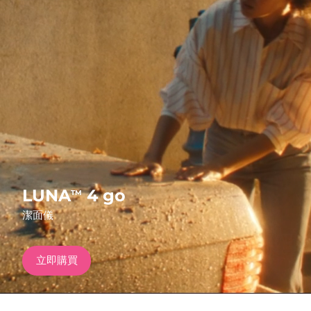
發貨國家
美國
預計送達日期
2026/8/11
FAQ™ Dual LED Panel
英國
預計送達日期
2026/8/10
熱門產品
西班牙
預計送達日期
2026/8/10
澳洲
預計送達日期
2026/8/13
法國
預計送達日期
2026/8/10
特別優惠
暢銷產品
LUNA
4 go
TM
德國
預計送達日期
2026/8/10
潔面儀
加拿大
預計送達日期
2026/8/14
立即購買
紅光療法
澳洲
預計送達日期
2026/8/13