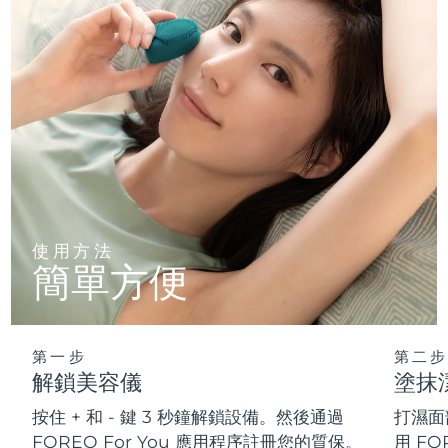
使用方法
簡單方便
第一步
第二步
解鎖美容儀
塗抹
按住 + 和 - 鍵 3 秒鐘解鎖設備。然後通過
打濕面
FOREO For You 應用程序註冊您的質保。
用 FO