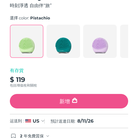
5
時刻淨透 自由伴“旅”
斯洛伐克
預計送達日期
2026/8/10
stars,
average
rating
選擇 color:
Pistachio
斯洛維尼亞
預計送達日期
2026/8/10
value.
Read
a
南非
預計送達日期
2026/8/18
Review.
Same
page
南韓
預計送達日期
2026/8/12
link.
西班牙
預計送達日期
2026/8/10
有存貨
$ 119
瑞典
預計送達日期
2026/8/10
包括增值稅和關稅
瑞士
預計送達日期
2026/8/10
新增
台灣
預計送達日期
2026/8/15
8/11/26
US
运送到 :
預計送達日期:
泰國
預計送達日期
2026/8/14
2 年免費質保
土耳其
預計送達日期
2026/8/11