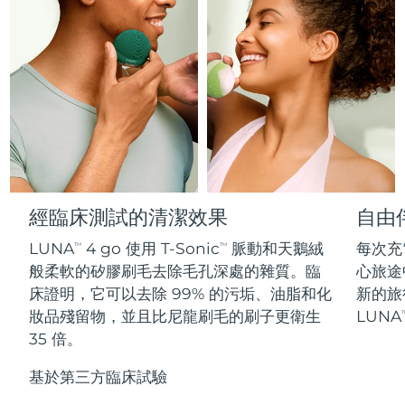
Professional IPL hair removal device
Microcurrent body toning
All hair treatments
All FAQ™ skincare
德國
預計送達日期
2026/8/10
FAQ™產品
FAQ™產品
痘肌護理
眼部護理
直布羅陀
PEACH™ 2
LUNA™ 4 body
預計送達日期
2026/8/14
FAQ™ products
All anti-aging treatments
All LED treatments
ESPADA™ 2 plus
BEAR™ 2 eyes & lips
IPL hair removal
Massaging body brush
All toning treatments
希臘
預計送達日期
2026/8/10
Recurring acne LED therapy
Microcurrent line smoothing device
中國香港特別行政區
預計送達日期
2026/8/11
PEACH™ 2 go
SUPERCHARGED™ serum
護發
毛孔護理
ESPADA™ 2
IRIS™ 2
Travel-friendly IPL hair removal
Firming body serum
匈牙利
LUNA™ 4 hair
預計送達日期
2026/8/10
KIWI™ derma
Acne treatment device
Rejuvenating eye massager
NEW
經臨床測試的清潔效果
自由
2-in-1 LED scalp massager
Diamond microdermabrasion .
冰島
預計送達日期
2026/8/11
LUNA
4 go 使用 T-Sonic
脈動和天鵝絨
每次充
TM
TM
PEACH™ Cooling Prep Gel
ESPADA™ Blemish Solution
眼部護膚
般柔軟的矽膠刷毛去除毛孔深處的雜質。臨
心旅途
牙齒美白
Cooling IPL hair removal gel
印尼
預計送達日期
2026/8/8
FLIP™ play advanced
KIWI™
床證明，它可以去除 99% 的污垢、油脂和化
新的旅
Concentrated acne gel
Advanced eye care treatment
issa™ Teeth Whitening Set
LED light hairbrush
Blackhead remover
妝品殘留物，並且比尼龍刷毛的刷子更衛生
LUNA
T
愛爾蘭
預計送達日期
2026/8/10
更多的
Dual LED + sonic device & 18% PAP gel
35 倍。
ESPADA™ 設備
眼部護理設備
曼島
預計送達日期
2026/8/12
LUNA™ Dual-Peptide Scalp
基於第三方臨床試驗
KIWI™ 皮肤护理
All acne treatment devices
All revitalizing eye massagers
Serum
issa™ Teeth Whitening Gel