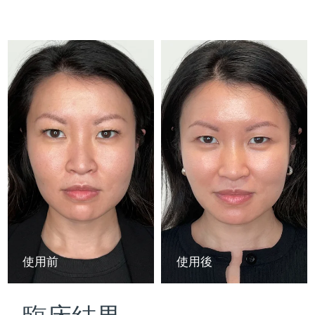
Advanced pore care essentials
以色列
預計送達日期
2026/8/14
For healthy hair
18% PAP
護膚品
男士
義大利
預計送達日期
2026/8/10
日本
預計送達日期
2026/8/13
澤西島
預計送達日期
2026/8/15
全部購買
哈薩克
預計送達日期
2026/8/12
FOREO APP
科威特
預計送達日期
2026/8/10
關於我們
拉脫維亞
預計送達日期
2026/8/10
黎巴嫩
預計送達日期
2026/8/11
使用前
使用後
立陶宛
預計送達日期
2026/8/10
盧森堡
預計送達日期
2026/8/10