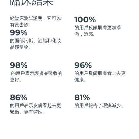
臨床結果
中國澳門特別行政區
預計送達日期
2026/8/12
100%
經臨床測試證明，它可以
馬來西亞
預計送達日期
2026/8/13
有效去除
的用戶反饋肌膚更加淨
99%
澈，透亮
。
馬爾他
預計送達日期
2026/8/10
的面部污垢、油脂和化妝
品殘留物。
墨西哥
預計送達日期
2026/8/14
98%
96%
摩納哥
預計送達日期
2026/8/11
的用戶表示護膚品吸收的
的用戶反饋肌膚看上去更
更好。
健康。
荷蘭
預計送達日期
2026/8/10
紐西蘭
86%
81%
預計送達日期
2026/8/10
的用戶表示皮膚看起來更
的用戶報告了瑕疵減少。
挪威
預計送達日期
2026/8/10
緊緻、更有彈性。
阿曼
預計送達日期
2026/8/13
菲律賓
預計送達日期
2026/8/13