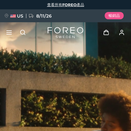
移
查看所有FOREO產品
至
主
內
容
US
8/11/26
暢銷品
新品
登入
語言
BREAKING NEWS
用戶信息
English
Deutsch
Español
我的設備
FAQ™ Pure Beauty-Tech Elixir
Français
Italiano
Português
我的訂單
Polski
Svenska
Русский
Türkçe
简体中文
繁體中文
我的地址
issa™ Teeth Whitening Set
我的訂閱