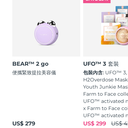
BEAR™ 2 go
UFO™ 3 套裝
便攜緊致提拉美容儀
包裝內含:
UFO™ 3, 
H2Overdose Mask,
Youth Junkie Mask
Farm to Face coll
UFO™ activated 
x Farm to Face co
UFO™ activated 
US$ 279
US$ 299
US$ 4