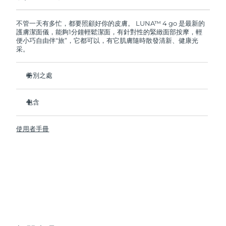
如果您在2年質保期內發現任何非人為品質問題，
FOREO將免費為您更換產品。
阿拉伯聯合大公國
預計送達日期
2026/8/11
不管一天有多忙，都要照顧好你的皮膚。 LUNA™ 4 go 是最新的
護膚潔面儀，能夠1分鐘輕鬆潔面，有針對性的緊緻面部按摩，輕
便小巧自由伴“旅”，它都可以，有它肌膚隨時散發清新、健康光
英國
預計送達日期
2026/8/10
采。
美國
預計送達日期
2026/8/11
特別之處
烏茲別克
預計送達日期
2026/8/15
比尼龍刷毛刷更衛生 35 倍。
包含
100% 的用戶表示皮膚更加清爽和容光煥發。
越南
預計送達日期
2026/8/16
96% 的用戶報告皮膚看起來更健康。 81% 的人報告痘痘減少。
LUNA
4 go
™
使用者手冊
86% 的用戶表示皮膚看起來和感覺更緊緻、更有彈性。
USB 充電線
98% 的用戶體驗護膚品更好吸收。
快速操作指南
升級為 8 檔強度可調、增加旅行鎖，每次 USB 充電最多可使用
基本操作手冊
300 次。
2年質保 (西班牙、葡萄牙、瑞典：3年質保)