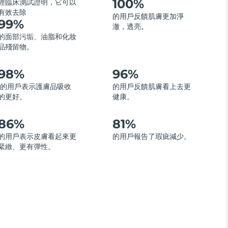
100%
經臨床測試證明，它可以
有效去除
的用戶反饋肌膚更加淨
99%
澈，透亮
。
的面部污垢、油脂和化妝
品殘留物。
98%
96%
的用戶表示護膚品吸收
的用戶反饋肌膚看上去更
的更好。
健康。
86%
81%
的用戶表示皮膚看起來更
的用戶報告了瑕疵減少。
緊緻、更有彈性。