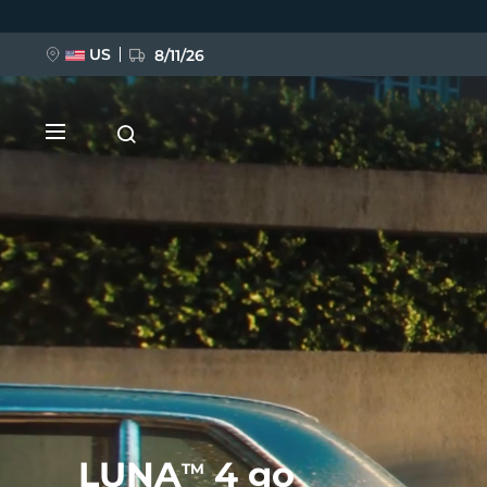
移
至
主
內
US
8/11/26
容
新品
BREAKING NEWS
FAQ™ Pure Beauty-Tech Elixir
LUNA
4 go
TM