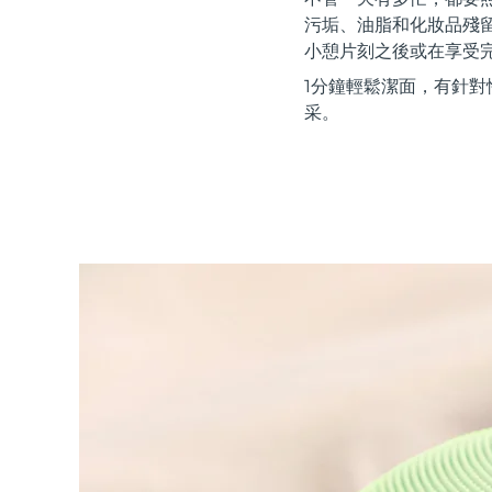
紅光療法
污垢、油脂和化妝品殘
小憩片刻之後或在享受
1分鐘輕鬆潔面，有針對
瑞典美膚護理
采。
面部清潔
緊致提拉
LUNA™ 4 套裝
BEAR™ 2 套裝
Anti-aging massage
Microcurrent toning
補水保濕
口腔護理
LUNA™ 4 Plus
BEAR™ 2 go
UFO™ 3 套裝
issa™ 4
Massage, LED heating
Microcurrent toning on-the-go
Deep facial hydration
Hybrid silicone sonic toothbrush
FAQ™ 抗老護理
LUNA™ 4 Men
BEAR™ 2 eyes & lips
NEW
UFO™ 3 LED
issa™ 4 plus
For men, anti-aging massage
Microcurrent line smoothing device