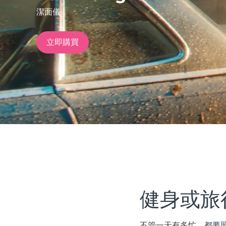
潔面儀
issa™ Teeth Whitening Set
立即購買
FAQ™ Dual LED Panel
熱門產品
特別優惠
暢銷產品
健身或旅
不管一天有多忙，都要照