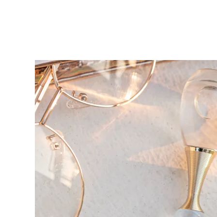
KIWI™ 皮肤护理
All acne treatment devices
All revitalizing eye massagers
Serum
issa™ Teeth Whitening Gel
Advanced pore care essentials
For healthy hair
18% PAP
護膚品
男士
全部購買
FOREO APP
關於我們