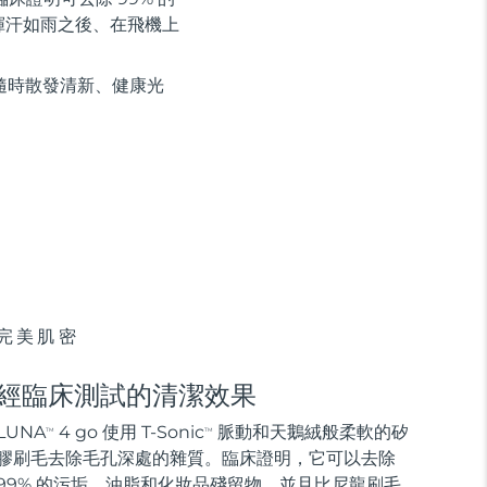
揮汗如雨之後、在飛機上
隨時散發清新、健康光
完美肌密
經臨床測試的清潔效果
LUNA
4 go 使用 T-Sonic
脈動和天鵝絨般柔軟的矽
TM
TM
膠刷毛去除毛孔深處的雜質。臨床證明，它可以去除
99% 的污垢、油脂和化妝品殘留物，並且比尼龍刷毛