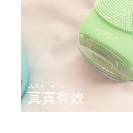
Near-infrared and red light therapy device
Smart hybrid silicone sonic toothbrush
抗老
LED 護理
LUNA™ 4 mini
面部提拉護理
FAQ™ 101
FAQ™ 201
UFO™ 3 mini
issa™ 4 smile
For young skin, T-zone
Premium anti-aging skincare
NEW
Clinical anti-aging
LED mask
Red light therapy device for young skin
Hybrid silicone sonic toothbrush
生髮
LUNA™ 4 go
BEAR™ 設備
肌膚年輕化
FAQ™ 102
FAQ™ 202
UFO™ 3 go
issa™ 4 baby
For travel or gym bag
All premium facelift devices
FAQ™ 301
FAQ™ 501
Advanced clinical anti-aging
LED mask
Portable red light therapy
For ages 0-3
NEW
LED hair strengthening scalp massager
Full-Spectrum Red Light Therapy
LUNA™護膚
FAQ™ 103
FAQ™ 211
保健品
面膜
issa™ Teeth Whitening Set
Premium cleansers & balm
FAQ™ Scalp Serum
FAQ™ 502
LUNA
4 go
TM
Luxurious clinical anti-aging set
Anti-aging neck & décolleté LED mask
Rejuvenation & hydration
Dual LED + sonic device & 18% PAP gel
真實有效
Scalp recovery probiotic serum
Full-Spectrum Red Light Therapy
LUNA™ 設備
專業治療
FAQ™ P1 Primer
FAQ™ 221
UFO™ 設備
ISSA™ 設備
All facial cleansing devices
FAQ™護膚品
Manuka honey primer
Anti-aging LED hand mask
FAQ™ Red Light Serum
All deep facial hydration devices
All silicone sonic toothbrushes
All FAQ™ skincare