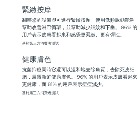
脫毛
FAQ™護膚品
身體護理
FAQ™護膚品
FAQ™產品
FAQ™ skincare
緊緻按摩
All FAQ™ skincare
All FAQ™ skincare
PEACH™ 2 Pro Max
BEAR™ 2 body
All hair treatments
All FAQ™ skincare
Professional IPL hair removal device
Microcurrent body toning
翻轉您的設備即可進行緊緻按摩，使用低頻脈動能夠
幫助改善淋巴循環，並幫助減少細紋和下垂。 86% 
FAQ™產品
FAQ™產品
用戶表示皮膚看起來和感覺更緊緻、更有彈性。
痘肌護理
FAQ™ products
眼部護理
All anti-aging treatments
All LED treatments
PEACH™ 2
LUNA™ 4 body
All toning treatments
基於第三方消費者測試
ESPADA™ 2 plus
BEAR™ 2 eyes & lips
IPL hair removal
Massaging body brush
Recurring acne LED therapy
Microcurrent line smoothing device
健康膚色
PEACH™ 2 go
SUPERCHARGED™ serum
抗菌抑痘同時它還可以溫和地去除角質，去除死皮細
護發
毛孔護理
ESPADA™ 2
IRIS™ 2
Travel-friendly IPL hair removal
Firming body serum
胞，展露新鮮健康膚色。 96% 的用戶表示皮膚看起
LUNA™ 4 hair
KIWI™ derma
Acne treatment device
Rejuvenating eye massager
更健康，而 81% 的用戶表示痘痘減少。
NEW
2-in-1 LED scalp massager
Diamond microdermabrasion .
基於第三方消費者測試
PEACH™ Cooling Prep Gel
ESPADA™ Blemish Solution
眼部護膚
牙齒美白
Cooling IPL hair removal gel
FLIP™ play advanced
KIWI™
Concentrated acne gel
Advanced eye care treatment
issa™ Teeth Whitening Set
LED light hairbrush
Blackhead remover
Dual LED + sonic device & 18% PAP gel
更多的
ESPADA™ 設備
眼部護理設備
LUNA™ Dual-Peptide Scalp