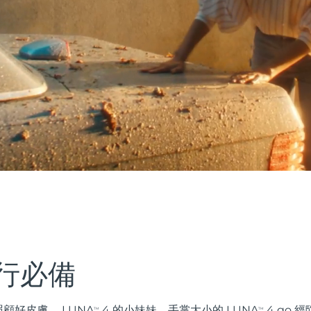
行必備
顧好皮膚。 LUNA
4 的小妹妹，手掌大小的 LUNA
4 go 
TM
TM