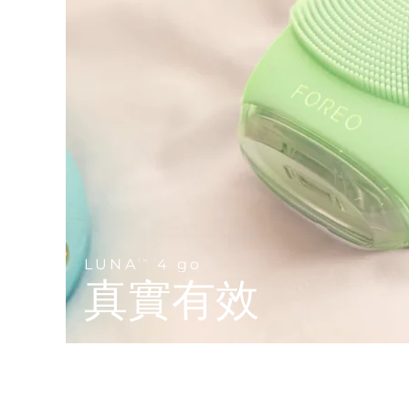
Near-infrared and red light therapy device
Smart hybrid silicone sonic toothbrush
抗老
LED 護理
LUNA™ 4 mini
面部提拉護理
FAQ™ 101
FAQ™ 201
UFO™ 3 mini
issa™ 4 smile
For young skin, T-zone
Premium anti-aging skincare
NEW
Clinical anti-aging
LED mask
Red light therapy device for young skin
Hybrid silicone sonic toothbrush
生髮
LUNA™ 4 go
BEAR™ 設備
肌膚年輕化
FAQ™ 102
FAQ™ 202
UFO™ 3 go
issa™ 4 baby
For travel or gym bag
All premium facelift devices
FAQ™ 301
FAQ™ 501
Advanced clinical anti-aging
LED mask
Portable red light therapy
For ages 0-3
NEW
LED hair strengthening scalp massager
Full-Spectrum Red Light Therapy
LUNA™護膚
FAQ™ 103
FAQ™ 211
保健品
面膜
issa™ Teeth Whitening Set
Premium cleansers & balm
FAQ™ Scalp Serum
FAQ™ 502
LUNA
4 go
TM
Luxurious clinical anti-aging set
Anti-aging neck & décolleté LED mask
Rejuvenation & hydration
Dual LED + sonic device & 18% PAP gel
真實有效
Scalp recovery probiotic serum
Full-Spectrum Red Light Therapy
LUNA™ 設備
專業治療
FAQ™ P1 Primer
FAQ™ 221
UFO™ 設備
ISSA™ 設備
All facial cleansing devices
FAQ™護膚品
Manuka honey primer
Anti-aging LED hand mask
FAQ™ Red Light Serum
All deep facial hydration devices
All silicone sonic toothbrushes
All FAQ™ skincare