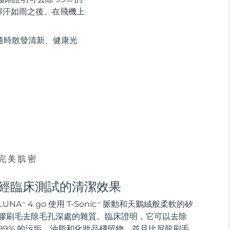
揮汗如雨之後、在飛機上
隨時散發清新、健康光
完美肌密
經臨床測試的清潔效果
LUNA
4 go 使用 T-Sonic
脈動和天鵝絨般柔軟的矽
TM
TM
膠刷毛去除毛孔深處的雜質。臨床證明，它可以去除
99% 的污垢、油脂和化妝品殘留物，並且比尼龍刷毛