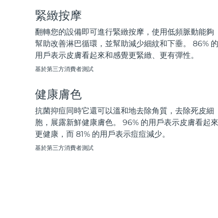
脫毛
FAQ™護膚品
身體護理
FAQ™護膚品
FAQ™產品
FAQ™ skincare
緊緻按摩
All FAQ™ skincare
All FAQ™ skincare
PEACH™ 2 Pro Max
BEAR™ 2 body
All hair treatments
All FAQ™ skincare
Professional IPL hair removal device
Microcurrent body toning
翻轉您的設備即可進行緊緻按摩，使用低頻脈動能夠
幫助改善淋巴循環，並幫助減少細紋和下垂。 86% 
FAQ™產品
FAQ™產品
用戶表示皮膚看起來和感覺更緊緻、更有彈性。
痘肌護理
FAQ™ products
眼部護理
All anti-aging treatments
All LED treatments
PEACH™ 2
LUNA™ 4 body
All toning treatments
基於第三方消費者測試
ESPADA™ 2 plus
BEAR™ 2 eyes & lips
IPL hair removal
Massaging body brush
Recurring acne LED therapy
Microcurrent line smoothing device
健康膚色
PEACH™ 2 go
SUPERCHARGED™ serum
抗菌抑痘同時它還可以溫和地去除角質，去除死皮細
護發
毛孔護理
ESPADA™ 2
IRIS™ 2
Travel-friendly IPL hair removal
Firming body serum
胞，展露新鮮健康膚色。 96% 的用戶表示皮膚看起
LUNA™ 4 hair
KIWI™ derma
Acne treatment device
Rejuvenating eye massager
更健康，而 81% 的用戶表示痘痘減少。
NEW
2-in-1 LED scalp massager
Diamond microdermabrasion .
基於第三方消費者測試
PEACH™ Cooling Prep Gel
ESPADA™ Blemish Solution
眼部護膚
牙齒美白
Cooling IPL hair removal gel
FLIP™ play advanced
KIWI™
Concentrated acne gel
Advanced eye care treatment
issa™ Teeth Whitening Set
LED light hairbrush
Blackhead remover
Dual LED + sonic device & 18% PAP gel
更多的
ESPADA™ 設備
眼部護理設備
LUNA™ Dual-Peptide Scalp