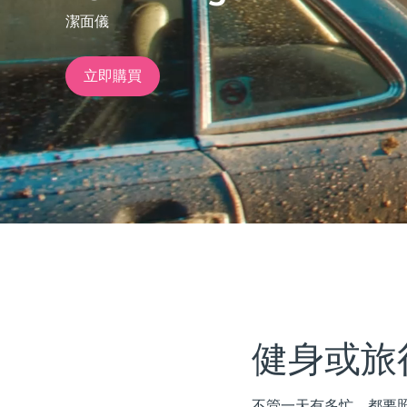
潔面儀
issa™ Teeth Whitening Set
立即購買
FAQ™ Dual LED Panel
熱門產品
特別優惠
暢銷產品
健身或旅
不管一天有多忙，都要照