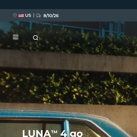
移
至
主
內
US
8/10/26
容
新品
BREAKING NEWS
FAQ™ Pure Beauty-Tech Elixir
LUNA
4 go
TM