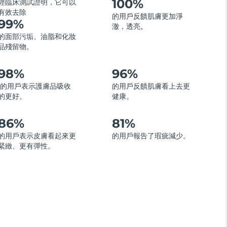
100%
經臨床測試證明，它可以
有效去除
的用戶反饋肌膚更加淨
99%
澈，透亮
。
的面部污垢、油脂和化妝
品殘留物。
98%
96%
的用戶表示護膚品吸收
的用戶反饋肌膚看上去更
的更好。
健康。
86%
81%
的用戶表示皮膚看起來更
的用戶報告了瑕疵減少。
緊緻、更有彈性。