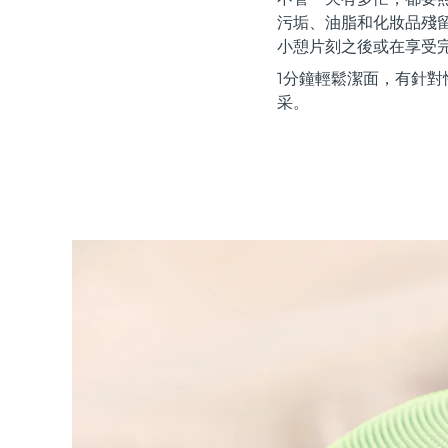
紅光療法
污垢、油脂和化妝品殘
小憩片刻之後或在享受
1分鐘輕鬆潔面，有針對
瑞典美膚護理
采。
面部清潔
緊致提拉
LUNA™ 4 套裝
BEAR™ 2 套裝
Anti-aging massage
Microcurrent toning
補水保濕
口腔護理
LUNA™ 4 Plus
BEAR™ 2 go
UFO™ 3 套裝
issa™ 4
Massage, LED heating
Microcurrent toning on-the-go
Deep facial hydration
Hybrid silicone sonic toothbrush
FAQ™ 抗老護理
LUNA™ 4 Men
BEAR™ 2 eyes & lips
NEW
UFO™ 3 LED
issa™ 4 plus
For men, anti-aging massage
Microcurrent line smoothing device