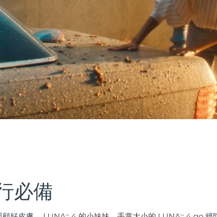
行必備
顧好皮膚。 LUNA
4 的小妹妹，手掌大小的 LUNA
4 go 
TM
TM