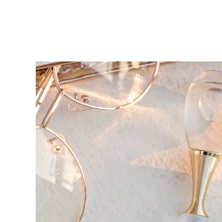
KIWI™ 皮肤护理
All acne treatment devices
All revitalizing eye massagers
Serum
issa™ Teeth Whitening Gel
Advanced pore care essentials
For healthy hair
18% PAP
護膚品
男士
全部購買
FOREO APP
關於我們