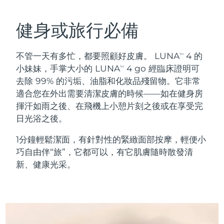
瑞典美膚護理
奧地利
預計送達日期
8/8/26
健身或旅行必備
巴林
預計送達日期
8/9/26
不管一天有多忙，都要照顧好皮膚。 LUNA
4 的
TM
面部清潔
緊致提拉
比利時
預計送達日期
8/8/26
小妹妹，手掌大小的 LUNA
4 go 經臨床證明可
TM
LUNA™ 4 套裝
BEAR™ 2 套裝
去除 99% 的污垢、油脂和化妝品殘留物。它非常
百慕達
預計送達日期
8/14/26
Anti-aging massage
Microcurrent toning
適合您在外出需要清潔皮膚的時候——如在健身房
揮汗如雨之後、在飛機上小憩片刻之後或在享受完
波士尼亞與赫塞哥維納
預計送達日期
8/11/26
日光浴之後。
補水保濕
口腔護理
LUNA™ 4 Plus
BEAR™ 2 go
汶萊
預計送達日期
8/13/26
UFO™ 3 套裝
issa™ 4
1分鐘輕鬆潔面，有針對性的緊緻面部按摩，輕便小
Massage, LED heating
Microcurrent toning on-the-go
FAQ™ 抗老護理
巧自由伴“旅”，它都可以，有它肌膚隨時散發清
Deep facial hydration
Hybrid silicone sonic toothbrush
保加利亞
預計送達日期
8/8/26
新、健康光采。
NEW
LUNA™ 4 Men
BEAR™ 2 eyes & lips
加拿大
預計送達日期
8/12/26
UFO™ 3 LED
issa™ 4 plus
For men, anti-aging massage
Microcurrent line smoothing device
Near-infrared and red light therapy
Smart hybrid silicone sonic toothbrush
智利
預計送達日期
8/12/26
device
抗老
LED 護理