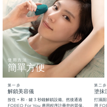
使用方法
簡單方便
第一步
第二步
解鎖美容儀
塗抹
按住 + 和 - 鍵 3 秒鐘解鎖設備。然後通過
打濕面
FOREO For You 應用程序註冊您的質保。
用 FO