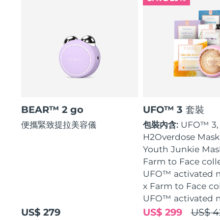
BEAR™ 2 go
UFO™ 3 套裝
便攜緊致提拉美容儀
包裝內含:
UFO™ 3, 
H2Overdose Mask,
Youth Junkie Mask
Farm to Face coll
UFO™ activated 
x Farm to Face co
UFO™ activated 
US$ 279
US$ 299
US$ 4