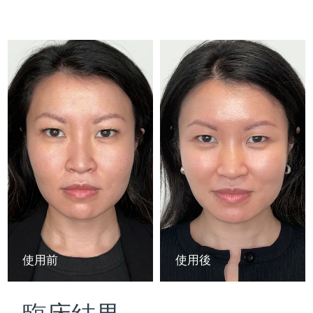
Advanced pore care essentials
以色列
預計送達日期
8/12/26
For healthy hair
18% PAP
護膚品
男士
義大利
預計送達日期
8/8/26
日本
預計送達日期
8/11/26
澤西島
預計送達日期
8/13/26
全部購買
哈薩克
預計送達日期
8/10/26
FOREO APP
科威特
預計送達日期
8/8/26
關於我們
拉脫維亞
預計送達日期
8/8/26
黎巴嫩
預計送達日期
8/9/26
使用前
使用後
立陶宛
預計送達日期
8/8/26
盧森堡
預計送達日期
8/8/26