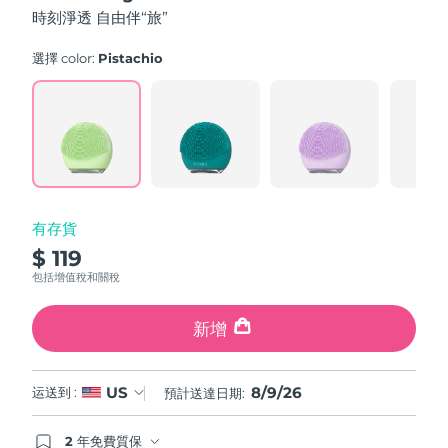
5
時刻淨透 自由伴“旅”
斯洛伐克
預計送達日期
8/8/26
stars,
average
rating
選擇 color:
Pistachio
斯洛維尼亞
預計送達日期
8/8/26
value.
Read
a
南非
預計送達日期
8/16/26
Review.
Same
page
南韓
預計送達日期
8/10/26
link.
西班牙
預計送達日期
8/8/26
有存貨
$ 119
瑞典
預計送達日期
8/8/26
包括增值稅和關稅
瑞士
預計送達日期
8/8/26
新增
台灣
預計送達日期
8/13/26
8/9/26
US
运送到 :
預計送達日期:
泰國
預計送達日期
8/12/26
2 年免費質保
土耳其
預計送達日期
8/9/26