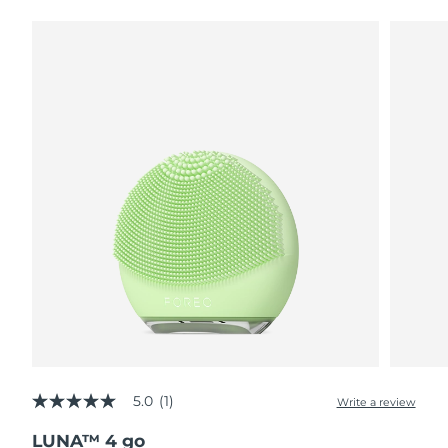
波蘭
預計送達日期
8/9/26
葡萄牙
預計送達日期
8/8/26
波多黎各
預計送達日期
8/10/26
卡達
預計送達日期
8/9/26
留尼旺
預計送達日期
8/13/26
羅馬尼亞
預計送達日期
8/8/26
俄羅斯
預計送達日期
8/16/26
沙烏地阿拉伯
預計送達日期
8/9/26
5.0
(1)
Write a review
5.0
新加坡
預計送達日期
8/10/26
out
LUNA™ 4 go
of