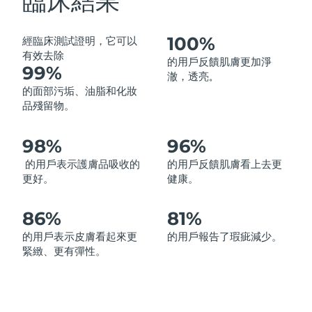
臨床結果
中國澳門特別行政區
預計送達日期
8/10/26
100%
經臨床測試證明，它可以
馬來西亞
預計送達日期
8/11/26
有效去除
的用戶反饋肌膚更加淨
99%
澈，透亮
。
馬爾他
預計送達日期
8/8/26
的面部污垢、油脂和化妝
品殘留物。
墨西哥
預計送達日期
8/12/26
98%
96%
摩納哥
預計送達日期
8/9/26
的用戶表示護膚品吸收的
的用戶反饋肌膚看上去更
更好。
健康。
荷蘭
預計送達日期
8/8/26
紐西蘭
86%
81%
預計送達日期
8/8/26
的用戶表示皮膚看起來更
的用戶報告了瑕疵減少。
挪威
預計送達日期
8/8/26
緊緻、更有彈性。
阿曼
預計送達日期
8/11/26
菲律賓
預計送達日期
8/11/26