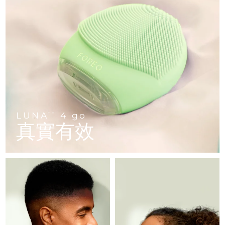
FAQ™ 101
FAQ™ 201
中國
LUNA™ 4 mini
面部提拉護理
預計送達日期
8/8/26
NEW
issa™ 4 smile
UFO™ 3 mini
Clinical anti-aging
LED mask
For young skin, T-zone
Premium anti-aging skincare
哥倫比亞
預計送達日期
8/12/26
Hybrid silicone sonic toothbrush
Red light therapy device for young skin
生髮
肌膚年輕化
克羅埃西亞
預計送達日期
8/8/26
FAQ™ 102
FAQ™ 202
LUNA™ 4 go
BEAR™ 設備
FAQ™ 301
FAQ™ 501
issa™ 4 baby
UFO™ 3 go
Advanced clinical anti-aging
LED mask
For travel or gym bag
All premium facelift devices
NEW
賽普勒斯
預計送達日期
8/9/26
LED hair strengthening scalp massager
Full-Spectrum Red Light Therapy
For ages 0-3
Portable red light therapy
捷克
預計送達日期
8/8/26
FAQ™ 103
FAQ™ 211
LUNA™護膚
保健品
FAQ™ Scalp Serum
FAQ™ 502
LUNA
4 go
issa™ Teeth Whitening Set
TM
面膜
Luxurious clinical anti-aging set
Anti-aging neck & décolleté LED mask
Premium cleansers & balm
丹麥
預計送達日期
8/8/26
真實有效
Scalp recovery probiotic serum
Full-Spectrum Red Light Therapy
Dual LED + sonic device & 18% PAP gel
Rejuvenation & hydration
專業治療
愛沙尼亞
預計送達日期
8/8/26
FAQ™ P1 Primer
FAQ™ 221
LUNA™ 設備
FAQ™護膚品
ISSA™ 設備
UFO™ 設備
Manuka honey primer
Anti-aging LED hand mask
芬蘭
FAQ™ Red Light Serum
預計送達日期
8/8/26
All facial cleansing devices
All FAQ™ skincare
All silicone sonic toothbrushes
All deep facial hydration devices
法國
預計送達日期
8/8/26
脫毛
身體護理
FAQ™護膚品
FAQ™護膚品
PEACH™ 2 Pro Max
BEAR™ 2 body
FAQ™產品
FAQ™ skincare
法屬玻里尼西亞
預計送達日期
8/12/26
All FAQ™ skincare
All FAQ™ skincare