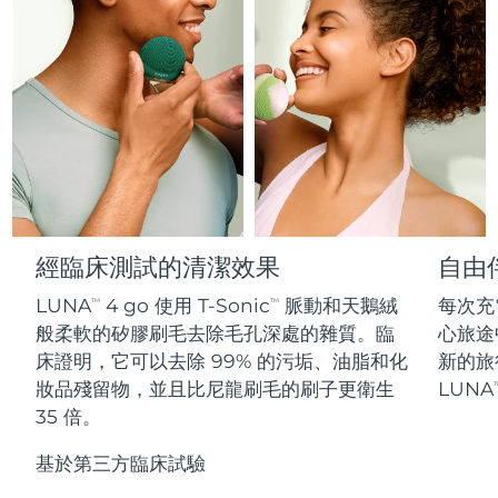
Professional IPL hair removal device
Microcurrent body toning
All hair treatments
All FAQ™ skincare
德國
預計送達日期
8/8/26
FAQ™產品
FAQ™產品
痘肌護理
眼部護理
直布羅陀
PEACH™ 2
LUNA™ 4 body
預計送達日期
8/12/26
FAQ™ products
All anti-aging treatments
All LED treatments
ESPADA™ 2 plus
BEAR™ 2 eyes & lips
IPL hair removal
Massaging body brush
All toning treatments
希臘
預計送達日期
8/8/26
Recurring acne LED therapy
Microcurrent line smoothing device
中國香港特別行政區
預計送達日期
8/9/26
PEACH™ 2 go
SUPERCHARGED™ serum
護發
毛孔護理
ESPADA™ 2
IRIS™ 2
Travel-friendly IPL hair removal
Firming body serum
匈牙利
LUNA™ 4 hair
預計送達日期
8/8/26
KIWI™ derma
Acne treatment device
Rejuvenating eye massager
NEW
經臨床測試的清潔效果
自由
2-in-1 LED scalp massager
Diamond microdermabrasion .
冰島
預計送達日期
8/9/26
LUNA
4 go 使用 T-Sonic
脈動和天鵝絨
每次充
TM
TM
PEACH™ Cooling Prep Gel
ESPADA™ Blemish Solution
眼部護膚
般柔軟的矽膠刷毛去除毛孔深處的雜質。臨
心旅途
牙齒美白
Cooling IPL hair removal gel
印尼
預計送達日期
8/6/26
FLIP™ play advanced
KIWI™
床證明，它可以去除 99% 的污垢、油脂和化
新的旅
Concentrated acne gel
Advanced eye care treatment
issa™ Teeth Whitening Set
LED light hairbrush
Blackhead remover
妝品殘留物，並且比尼龍刷毛的刷子更衛生
LUNA
T
愛爾蘭
預計送達日期
8/8/26
更多的
Dual LED + sonic device & 18% PAP gel
35 倍。
ESPADA™ 設備
眼部護理設備
曼島
預計送達日期
8/10/26
LUNA™ Dual-Peptide Scalp
基於第三方臨床試驗
KIWI™ 皮肤护理
All acne treatment devices
All revitalizing eye massagers
Serum
issa™ Teeth Whitening Gel