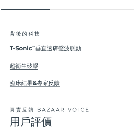
背後的科技
T-Sonic
垂直透膚聲波脈動
TM
超衛生矽膠
臨床結果&專家反饋
真實反饋
BAZAAR VOICE
用戶評價