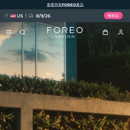
移
查看所有FOREO產品
至
主
內
容
US
8/9/26
暢銷品
新品
登入
語言
BREAKING NEWS
用戶信息
English
Deutsch
Español
我的設備
FAQ™ Pure Beauty-Tech Elixir
Français
Italiano
Português
我的訂單
Polski
Svenska
Русский
Türkçe
简体中文
繁體中文
我的地址
issa™ Teeth Whitening Set
我的訂閱