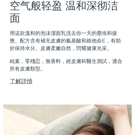
空气般轻盈 温和深彻洁
面
用這款溫和的泡沫潔面乳洗去你一天的塵埃和疲
憊。配方含有補充皮膚的氨基酸和維他命E，有助
於保持水分。皮膚柔嫩自然，閃耀健康光采。
純素，零殘忍，無香料，經皮膚科醫生測試，適合
所有皮膚類型。
了解詳情