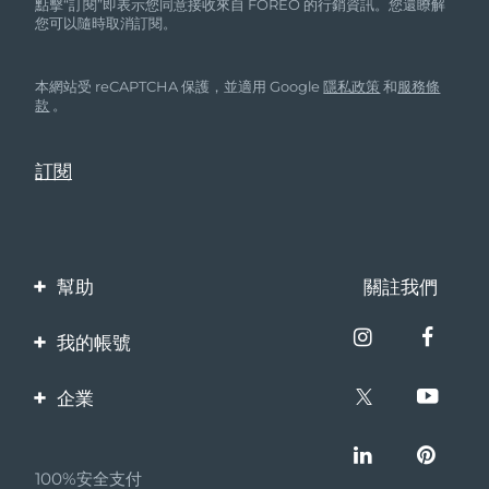
點擊“訂閱”即表示您同意接收來自 FOREO 的行銷資訊。您還瞭解
您可以隨時取消訂閱。
本網站受 reCAPTCHA 保護，並適用 Google
隱私政策
和
服務條
款
。
幫助
關註我們
聯繫我們
我的帳號
訂單與運輸
產品註冊
企業
保修與退換貨
客服支持
關於FOREO
常見問題
100%安全支付
夥伴計畫