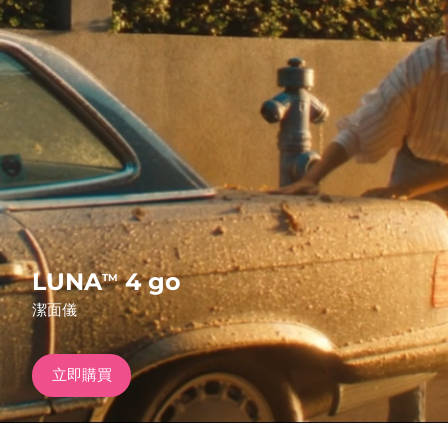
發貨國家
美國
預計送達日期
8/9/26
FAQ™ Dual LED Panel
英國
預計送達日期
8/8/26
熱門產品
西班牙
預計送達日期
8/8/26
澳洲
預計送達日期
8/11/26
法國
預計送達日期
8/8/26
特別優惠
暢銷產品
LUNA
4 go
TM
德國
預計送達日期
8/8/26
潔面儀
加拿大
預計送達日期
8/12/26
立即購買
紅光療法
澳洲
預計送達日期
8/11/26