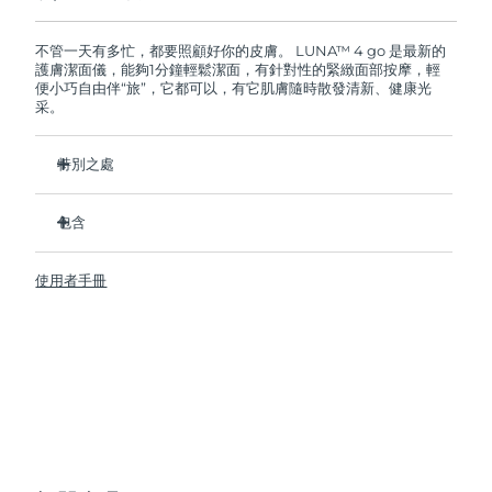
如果您在2年質保期內發現任何非人為品質問題，
FOREO將免費為您更換產品。
阿拉伯聯合大公國
預計送達日期
8/9/26
不管一天有多忙，都要照顧好你的皮膚。 LUNA™ 4 go 是最新的
護膚潔面儀，能夠1分鐘輕鬆潔面，有針對性的緊緻面部按摩，輕
便小巧自由伴“旅”，它都可以，有它肌膚隨時散發清新、健康光
英國
預計送達日期
8/8/26
采。
美國
預計送達日期
8/9/26
特別之處
烏茲別克
預計送達日期
8/13/26
比尼龍刷毛刷更衛生 35 倍。
包含
100% 的用戶表示皮膚更加清爽和容光煥發。
越南
預計送達日期
8/14/26
96% 的用戶報告皮膚看起來更健康。 81% 的人報告痘痘減少。
LUNA
4 go
™
使用者手冊
86% 的用戶表示皮膚看起來和感覺更緊緻、更有彈性。
USB 充電線
98% 的用戶體驗護膚品更好吸收。
快速操作指南
升級為 8 檔強度可調、增加旅行鎖，每次 USB 充電最多可使用
基本操作手冊
300 次。
2年質保 (西班牙、葡萄牙、瑞典：3年質保)