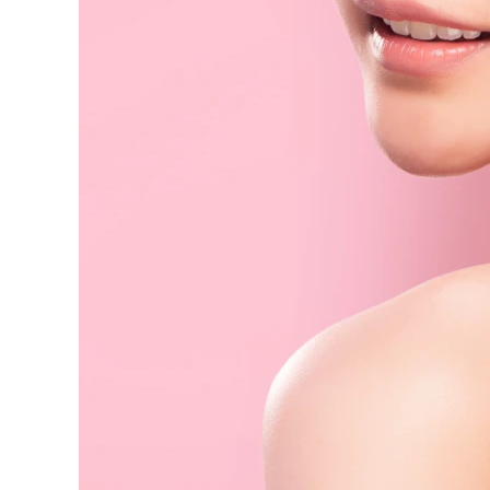
脫毛
FAQ™護膚品
身體護理
FAQ™護膚品
FAQ™產品
FAQ™ skincare
All FAQ™ skincare
All FAQ™ skincare
PEACH™ 2 Pro Max
BEAR™ 2 body
All hair treatments
All FAQ™ skincare
Professional IPL hair removal device
Microcurrent body toning
FAQ™產品
FAQ™產品
痘肌護理
FAQ™ products
眼部護理
All anti-aging treatments
All LED treatments
PEACH™ 2
LUNA™ 4 body
All toning treatments
ESPADA™ 2 plus
BEAR™ 2 eyes & lips
IPL hair removal
Massaging body brush
Recurring acne LED therapy
Microcurrent line smoothing device
PEACH™ 2 go
SUPERCHARGED™ serum
護發
毛孔護理
ESPADA™ 2
IRIS™ 2
Travel-friendly IPL hair removal
Firming body serum
LUNA™ 4 hair
KIWI™ derma
Acne treatment device
Rejuvenating eye massager
NEW
2-in-1 LED scalp massager
Diamond microdermabrasion .
PEACH™ Cooling Prep Gel
ESPADA™ Blemish Solution
眼部護膚
牙齒美白
Cooling IPL hair removal gel
FLIP™ play advanced
KIWI™
Concentrated acne gel
Advanced eye care treatment
issa™ Teeth Whitening Set
LED light hairbrush
Blackhead remover
Dual LED + sonic device & 18% PAP gel
更多的
ESPADA™ 設備
眼部護理設備
LUNA™ Dual-Peptide Scalp