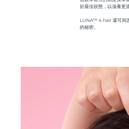
紅光療法
於最佳狀態，以滋養更
LUNA™ 4 hai
的秘密。
瑞典美膚護理
面部清潔
緊致提拉
LUNA™ 4 套裝
BEAR™ 2 套裝
Anti-aging massage
Microcurrent toning
補水保濕
口腔護理
LUNA™ 4 Plus
BEAR™ 2 go
UFO™ 3 套裝
issa™ 4
Massage, LED heating
Microcurrent toning on-the-go
Deep facial hydration
Hybrid silicone sonic toothbrush
FAQ™ 抗老護理
LUNA™ 4 Men
BEAR™ 2 eyes & lips
NEW
UFO™ 3 LED
issa™ 4 plus
For men, anti-aging massage
Microcurrent line smoothing device