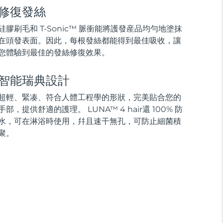
修復發絲
硅膠刷毛和 T-Sonic™ 脈衝能將護發産品均勻地塗抹
在頭發表面。因此，每根發絲都能得到最佳吸收，讓
您體驗到最佳的發絲修復效果。
智能瑞典設計
超輕、緊凑、符合人體工程學的形狀，完美貼合您的
手部，提供舒適的護理。 LUNA™ 4 hair還 100% 防
水，可在淋浴時使用，幷且速干無孔，可防止細菌積
聚。