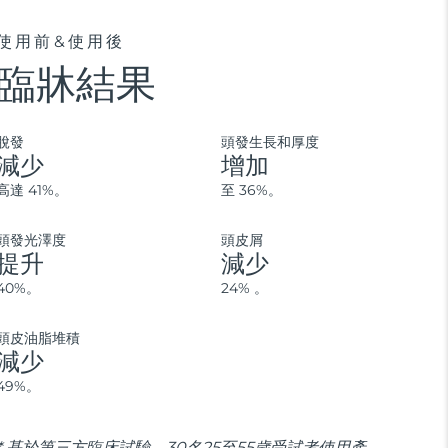
使用前&使用後
臨牀結果
脫發
頭發生長和厚度
減少
增加
高達 41%。
至 36%。
頭發光澤度
頭皮屑
提升
減少
40%。
24% 。
頭皮油脂堆積
減少
49%。
* 基於第三方臨床試驗，30名25至55歲受試者使用產