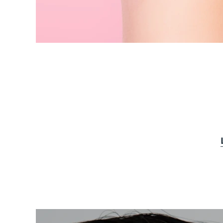
KIWI™ 皮肤护理
All acne treatment devices
All revitalizing eye massagers
Serum
issa™ Teeth Whitening Gel
Advanced pore care essentials
For healthy hair
18% PAP
護膚品
男士
全部購買
FOREO APP
關於我們