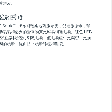
達頭皮。
強韌秀發
T-Sonic™ 按摩能輕柔地刺激頭皮，促進微循環，幫
助氧氣和必要的營養物質更容易到達毛囊。紅色 LED
燈經臨牀驗證可刺激毛囊，使毛囊産生更濃密、更強
韌的頭發，從而防止頭發稀疏和斷裂。