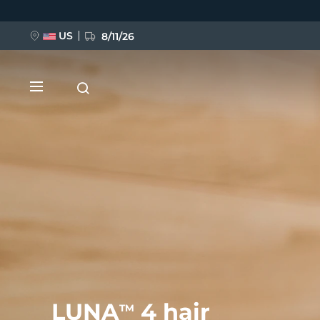
移
至
主
內
US
8/11/26
容
新品
BREAKING NEWS
FAQ™ Pure Beauty-Tech Elixir
LUNA
4 hair
TM