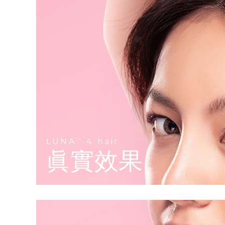
Near-infrared and red light therapy device
Smart hybrid silicone sonic toothbrush
抗老
LED 護理
LUNA™ 4 mini
面部提拉護理
FAQ™ 101
FAQ™ 201
UFO™ 3 mini
issa™ 4 smile
For young skin, T-zone
Premium anti-aging skincare
NEW
Clinical anti-aging
LED mask
Red light therapy device for young skin
Hybrid silicone sonic toothbrush
生髮
LUNA™ 4 go
BEAR™ 設備
肌膚年輕化
FAQ™ 102
FAQ™ 202
UFO™ 3 go
issa™ 4 baby
For travel or gym bag
All premium facelift devices
FAQ™ 301
FAQ™ 501
Advanced clinical anti-aging
LED mask
Portable red light therapy
For ages 0-3
NEW
LED hair strengthening scalp massager
Full-Spectrum Red Light Therapy
LUNA™護膚
FAQ™ 103
FAQ™ 211
保健品
面膜
issa™ Teeth Whitening Set
Premium cleansers & balm
LUNA
4 hair
TM
FAQ™ Scalp Serum
FAQ™ 502
Luxurious clinical anti-aging set
Anti-aging neck & décolleté LED mask
Rejuvenation & hydration
Dual LED + sonic device & 18% PAP gel
眞實效果
Scalp recovery probiotic serum
Full-Spectrum Red Light Therapy
LUNA™ 設備
專業治療
FAQ™ P1 Primer
FAQ™ 221
UFO™ 設備
ISSA™ 設備
All facial cleansing devices
FAQ™護膚品
Manuka honey primer
Anti-aging LED hand mask
FAQ™ Red Light Serum
All deep facial hydration devices
All silicone sonic toothbrushes
All FAQ™ skincare