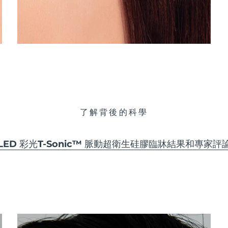
了解背後的科學
LED 彩光
T-Sonic™ 脈動
超衛生硅膠
臨牀結果和專家評