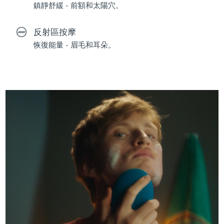
鎮靜舒緩 - 前額和太陽穴。
反射區按摩
恢復能量 - 眉毛和耳朵。