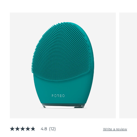
波蘭
預計送達日期
8/10/26
葡萄牙
預計送達日期
8/9/26
波多黎各
預計送達日期
8/11/26
卡達
預計送達日期
8/10/26
留尼旺
預計送達日期
8/14/26
羅馬尼亞
預計送達日期
8/9/26
俄羅斯
預計送達日期
8/17/26
沙烏地阿拉伯
預計送達日期
8/10/26
新加坡
4.8
(12)
預計送達日期
8/11/26
Write a review
4.8
out