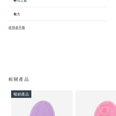
特別之處
衛生性是尼龍刷頭的35倍
阿拉伯聯合大公國
預計送達日期
8/10/26
包含
100% 的用戶反饋比手動清潔更高效。
94% 的用戶反饋皮膚更有活力，膚色更均勻
英國
LUNA
4 MEN
預計送達日期
8/9/26
™
使用者手冊
91% 的用戶表示皮膚更緊緻、更有彈性和更健康
USB 充電線
美國
預計送達日期
8/10/26
90% 的用戶表示剃須更服帖、剃須刀灼傷更少、剃須刀片更持
旅行袋
久
快速操作指南
16檔可調節強度，3重清潔模式，4種針對性塑顏操，和5大按
烏茲別克
預計送達日期
8/14/26
基本操作指南
摩手法
2年質保 (西班牙：3年質保)
越南
預計送達日期
8/15/26
相關產品
暢銷產品