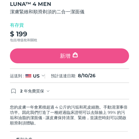
LUNA™ 4 MEN
of
斯洛伐克
預計送達日期
8/9/26
5
潔膚緊緻和順滑剃須的二合一潔面儀
stars,
average
斯洛維尼亞
預計送達日期
8/9/26
rating
有存貨
value.
$ 199
Read
南非
預計送達日期
8/17/26
12
包括增值稅和關稅
Reviews.
Same
南韓
預計送達日期
8/11/26
page
新增
link.
西班牙
預計送達日期
8/9/26
8/10/26
US
运送到 :
預計送達日期:
瑞典
預計送達日期
8/9/26
2 年免費質保
瑞士
預計送達日期
8/9/26
如果您在2年質保期內發現任何非人為品質問題，
FOREO將免費為您更換產品。
您的皮膚一年會累積超過 4 公斤的污垢和死皮細胞。手動清潔事倍
台灣
預計送達日期
8/14/26
功半。因此我們打造了一種經過臨床證明可以去除臉上 99% 的污
垢和油脂的潔面儀 - 讓皮膚保持清潔、緊緻，並讓您時刻可以開啟
泰國
順滑剃須體驗。
預計送達日期
8/13/26
土耳其
預計送達日期
8/10/26