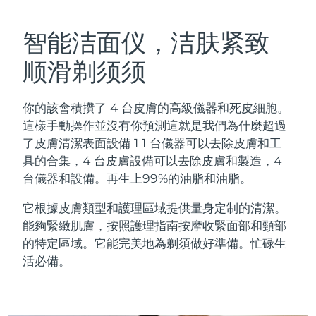
瑞典美膚護理
奧地利
預計送達日期
8/9/26
智能洁面仪，洁肤紧致
巴林
預計送達日期
8/10/26
顺滑剃须须
面部清潔
緊致提拉
比利時
預計送達日期
8/9/26
你的該會積攢了 4 台皮膚的高級儀器和死皮細胞。
LUNA™ 4 套裝
BEAR™ 2 套裝
百慕達
預計送達日期
8/15/26
這樣手動操作並沒有你預測這就是我們為什麼超過
Anti-aging massage
Microcurrent toning
了皮膚清潔表面設備 1 1 台儀器可以去除皮膚和工
波士尼亞與赫塞哥維納
預計送達日期
8/12/26
具的合集，4 台皮膚設備可以去除皮膚和製造，4
補水保濕
口腔護理
台儀器和設備。再生上99%的油脂和油脂。
LUNA™ 4 Plus
BEAR™ 2 go
汶萊
預計送達日期
8/14/26
UFO™ 3 套裝
issa™ 4
Massage, LED heating
Microcurrent toning on-the-go
它根據皮膚類型和護理區域提供量身定制的清潔。
FAQ™ 抗老護理
Deep facial hydration
Hybrid silicone sonic toothbrush
保加利亞
預計送達日期
8/9/26
能夠緊緻肌膚，按照護理指南按摩收緊面部和頸部
的特定區域。它能完美地為剃須做好準備。忙碌生
NEW
LUNA™ 4 Men
BEAR™ 2 eyes & lips
加拿大
預計送達日期
8/13/26
UFO™ 3 LED
活必備。
issa™ 4 plus
For men, anti-aging massage
Microcurrent line smoothing device
Near-infrared and red light therapy
Smart hybrid silicone sonic toothbrush
智利
預計送達日期
8/13/26
device
抗老
LED 護理