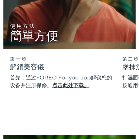
使用方法
簡單方便
第一步
第二步
解鎖美容儀
塗抹
首先，通过FOREO For you app解锁您的
打濕面
设备并注册保修。
点击此处下载。
按通用