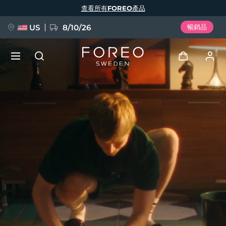
移
查看所有FOREO產品
至
主
內
容
US
8/10/26
暢銷品
新品
登入
語言
BREAKING NEWS
用戶信息
English
Deutsch
Español
我的設備
FAQ™ Pure Beauty-Tech Elixir
Français
Italiano
Português
我的訂單
Polski
Svenska
Русский
Türkçe
简体中文
繁體中文
我的地址
issa™ Teeth Whitening Set
我的訂閱