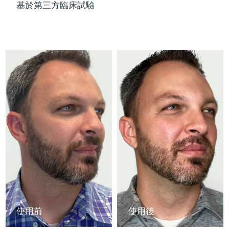
Advanced pore care essentials
以色列
預計送達日期
8/13/26
基於第三方臨床試驗
For healthy hair
18% PAP
護膚品
男士
義大利
預計送達日期
8/9/26
日本
預計送達日期
8/12/26
澤西島
預計送達日期
8/14/26
全部購買
哈薩克
預計送達日期
8/11/26
FOREO APP
科威特
預計送達日期
8/9/26
關於我們
拉脫維亞
預計送達日期
8/9/26
黎巴嫩
預計送達日期
8/10/26
立陶宛
預計送達日期
8/9/26
使用前
使用後
盧森堡
預計送達日期
8/9/26