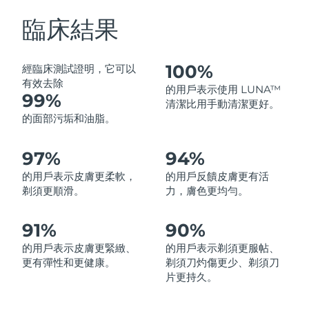
中國澳門特別行政區
預計送達日期
8/11/26
臨床結果
馬來西亞
預計送達日期
8/12/26
100%
經臨床測試證明，它可以
馬爾他
預計送達日期
8/9/26
有效去除
的用戶表示使用 LUNA™
99%
清潔比用手動清潔更好。
墨西哥
預計送達日期
8/13/26
的面部污垢和油脂。
摩納哥
預計送達日期
8/10/26
97%
94%
的用戶表示皮膚更柔軟，
的用戶反饋皮膚更有活
荷蘭
預計送達日期
8/9/26
剃須更順滑。
力，膚色更均勻。
紐西蘭
預計送達日期
8/9/26
91%
90%
挪威
預計送達日期
8/9/26
的用戶表示皮膚更緊緻、
的用戶表示剃須更服帖、
更有彈性和更健康。
剃須刀灼傷更少、剃須刀
阿曼
預計送達日期
8/12/26
片更持久。
菲律賓
預計送達日期
8/12/26