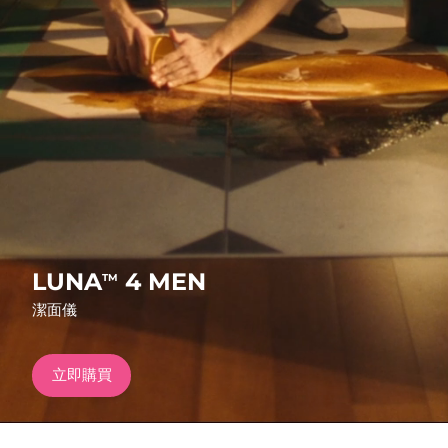
發貨國家
美國
預計送達日期
8/10/26
FAQ™ Dual LED Panel
英國
預計送達日期
8/9/26
熱門產品
西班牙
預計送達日期
8/9/26
澳洲
預計送達日期
8/12/26
法國
預計送達日期
8/9/26
特別優惠
暢銷產品
LUNA
4 MEN
TM
德國
預計送達日期
8/9/26
潔面儀
加拿大
預計送達日期
8/13/26
立即購買
紅光療法
澳洲
預計送達日期
8/12/26