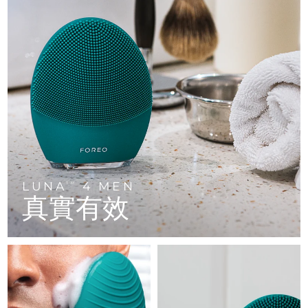
FAQ™ 101
FAQ™ 201
中國
LUNA™ 4 mini
面部提拉護理
預計送達日期
8/9/26
NEW
issa™ 4 smile
UFO™ 3 mini
Clinical anti-aging
LED mask
For young skin, T-zone
Premium anti-aging skincare
哥倫比亞
預計送達日期
8/13/26
Hybrid silicone sonic toothbrush
Red light therapy device for young skin
生髮
肌膚年輕化
克羅埃西亞
預計送達日期
8/9/26
FAQ™ 102
FAQ™ 202
LUNA™ 4 go
BEAR™ 設備
FAQ™ 301
FAQ™ 501
issa™ 4 baby
UFO™ 3 go
Advanced clinical anti-aging
LED mask
For travel or gym bag
All premium facelift devices
NEW
賽普勒斯
預計送達日期
8/10/26
LED hair strengthening scalp massager
Full-Spectrum Red Light Therapy
For ages 0-3
Portable red light therapy
捷克
預計送達日期
8/9/26
FAQ™ 103
FAQ™ 211
LUNA™護膚
保健品
FAQ™ Scalp Serum
FAQ™ 502
issa™ Teeth Whitening Set
面膜
Luxurious clinical anti-aging set
Anti-aging neck & décolleté LED mask
Premium cleansers & balm
丹麥
預計送達日期
8/9/26
Scalp recovery probiotic serum
Full-Spectrum Red Light Therapy
Dual LED + sonic device & 18% PAP gel
Rejuvenation & hydration
LUNA
4 MEN
專業治療
TM
真實有效
愛沙尼亞
預計送達日期
8/9/26
FAQ™ P1 Primer
FAQ™ 221
LUNA™ 設備
FAQ™護膚品
ISSA™ 設備
UFO™ 設備
Manuka honey primer
Anti-aging LED hand mask
芬蘭
FAQ™ Red Light Serum
預計送達日期
8/9/26
All facial cleansing devices
All FAQ™ skincare
All silicone sonic toothbrushes
All deep facial hydration devices
法國
預計送達日期
8/9/26
脫毛
身體護理
FAQ™護膚品
FAQ™護膚品
PEACH™ 2 Pro Max
BEAR™ 2 body
FAQ™產品
FAQ™ skincare
法屬玻里尼西亞
預計送達日期
8/13/26
All FAQ™ skincare
All FAQ™ skincare