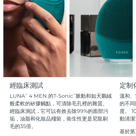
Professional IPL hair removal device
Microcurrent body toning
All hair treatments
All FAQ™ skincare
德國
預計送達日期
8/9/26
FAQ™產品
FAQ™產品
痘肌護理
眼部護理
直布羅陀
PEACH™ 2
LUNA™ 4 body
預計送達日期
8/13/26
FAQ™ products
All anti-aging treatments
All LED treatments
ESPADA™ 2 plus
BEAR™ 2 eyes & lips
IPL hair removal
Massaging body brush
All toning treatments
希臘
預計送達日期
8/9/26
Recurring acne LED therapy
Microcurrent line smoothing device
中國香港特別行政區
預計送達日期
8/10/26
PEACH™ 2 go
SUPERCHARGED™ serum
護發
毛孔護理
ESPADA™ 2
IRIS™ 2
Travel-friendly IPL hair removal
Firming body serum
匈牙利
LUNA™ 4 hair
預計送達日期
8/9/26
KIWI™ derma
Acne treatment device
Rejuvenating eye massager
NEW
2-in-1 LED scalp massager
Diamond microdermabrasion .
冰島
預計送達日期
8/10/26
PEACH™ Cooling Prep Gel
經臨床測試
定制
ESPADA™ Blemish Solution
眼部護膚
牙齒美白
Cooling IPL hair removal gel
印尼
預計送達日期
8/7/26
LUNA
4 MEN 的T-Sonic
脈動和如天鵝絨
溫和、
FLIP™ play advanced
TM
TM
KIWI™
Concentrated acne gel
Advanced eye care treatment
issa™ Teeth Whitening Set
般柔軟的矽膠觸點，可清除毛孔裡的雜質。
的不同區
LED light hairbrush
Blackhead remover
愛爾蘭
預計送達日期
8/9/26
更多的
經臨床測試，它可以有效去除99%的面部污
度。 1
Dual LED + sonic device & 18% PAP gel
垢，油脂和化妝品殘留，衛生性更是尼龍刷
動清潔
ESPADA™ 設備
眼部護理設備
曼島
預計送達日期
8/11/26
LUNA™ Dual-Peptide Scalp
毛的35倍。
KIWI™ 皮肤护理
All acne treatment devices
All revitalizing eye massagers
Serum
基於第
issa™ Teeth Whitening Gel