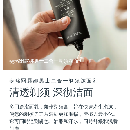
斐珞爾露娜男士二合一剃須潔面乳
斐珞爾露娜男士二合一剃須潔面乳
清透剃须 深彻洁面
多用途潔面乳，兼作剃須膏。旨在快速產生泡沫，
使您的剃須刀刀片滑動更加順暢，摩擦力最小化。
它可同時達到膚色、油脂和汗水，同時舒緩和滋養
肌膚。