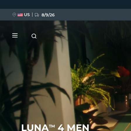
移
至
主
內
US
8/9/26
容
新品
BREAKING NEWS
FAQ™ Pure Beauty-Tech Elixir
LUNA
4 MEN
TM