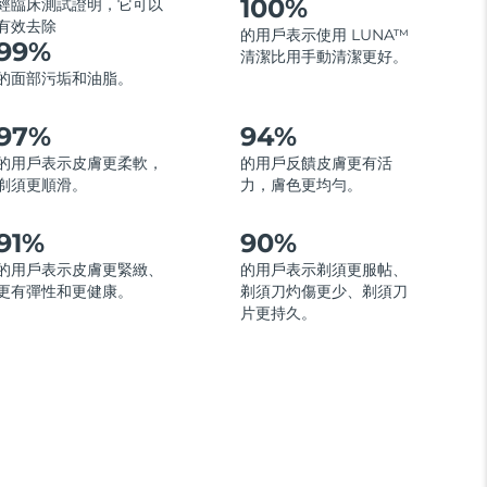
100%
經臨床測試證明，它可以
有效去除
的用戶表示使用 LUNA™
99%
清潔比用手動清潔更好。
的面部污垢和油脂。
97%
94%
的用戶表示皮膚更柔軟，
的用戶反饋皮膚更有活
剃須更順滑。
力，膚色更均勻。
91%
90%
的用戶表示皮膚更緊緻、
的用戶表示剃須更服帖、
更有彈性和更健康。
剃須刀灼傷更少、剃須刀
片更持久。