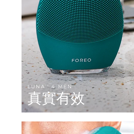
Near-infrared and red light therapy device
Smart hybrid silicone sonic toothbrush
抗老
LED 護理
LUNA™ 4 mini
面部提拉護理
FAQ™ 101
FAQ™ 201
UFO™ 3 mini
issa™ 4 smile
For young skin, T-zone
Premium anti-aging skincare
NEW
Clinical anti-aging
LED mask
Red light therapy device for young skin
Hybrid silicone sonic toothbrush
生髮
LUNA™ 4 go
BEAR™ 設備
肌膚年輕化
FAQ™ 102
FAQ™ 202
UFO™ 3 go
issa™ 4 baby
For travel or gym bag
All premium facelift devices
FAQ™ 301
FAQ™ 501
Advanced clinical anti-aging
LED mask
Portable red light therapy
For ages 0-3
NEW
LED hair strengthening scalp massager
Full-Spectrum Red Light Therapy
LUNA™護膚
FAQ™ 103
FAQ™ 211
保健品
面膜
issa™ Teeth Whitening Set
Premium cleansers & balm
FAQ™ Scalp Serum
FAQ™ 502
LUNA
4 MEN
TM
Luxurious clinical anti-aging set
Anti-aging neck & décolleté LED mask
Rejuvenation & hydration
Dual LED + sonic device & 18% PAP gel
真實有效
Scalp recovery probiotic serum
Full-Spectrum Red Light Therapy
LUNA™ 設備
專業治療
FAQ™ P1 Primer
FAQ™ 221
UFO™ 設備
ISSA™ 設備
All facial cleansing devices
FAQ™護膚品
Manuka honey primer
Anti-aging LED hand mask
FAQ™ Red Light Serum
All deep facial hydration devices
All silicone sonic toothbrushes
All FAQ™ skincare