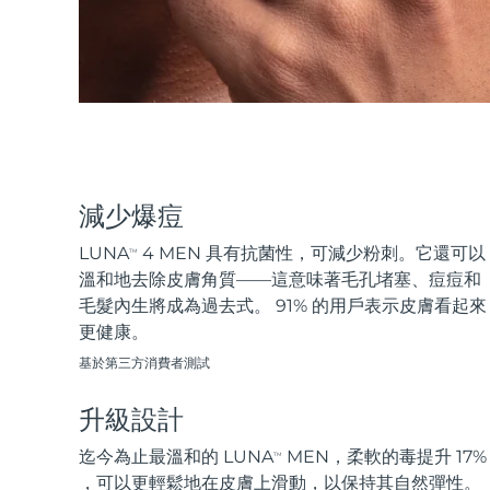
KIWI™ 皮肤护理
All acne treatment devices
All revitalizing eye massagers
Serum
issa™ Teeth Whitening Gel
Advanced pore care essentials
For healthy hair
18% PAP
護膚品
男士
全部購買
減少爆痘
LUNA
4 MEN 具有抗菌性，可減少粉刺。它還可以
TM
溫和地去除皮膚角質——這意味著毛孔堵塞、痘痘和
毛髮內生將成為過去式。 91% 的用戶表示皮膚看起來
FOREO APP
更健康。
關於我們
基於第三方消費者測試
升級設計
迄今為止最溫和的 LUNA
MEN，柔軟的毒提升 17%
TM
，可以更輕鬆地在皮膚上滑動，以保持其自然彈性。