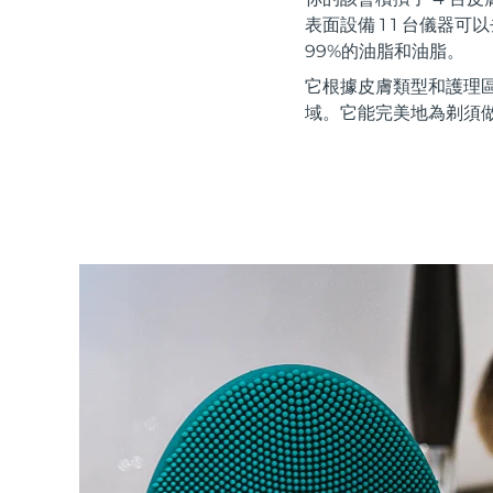
紅光療法
表面設備 1 1 台儀
99%的油脂和油脂。
它根據皮膚類型和護理
瑞典美膚護理
域。它能完美地為剃須
面部清潔
緊致提拉
LUNA™ 4 套裝
BEAR™ 2 套裝
Anti-aging massage
Microcurrent toning
補水保濕
口腔護理
LUNA™ 4 Plus
BEAR™ 2 go
UFO™ 3 套裝
issa™ 4
Massage, LED heating
Microcurrent toning on-the-go
Deep facial hydration
Hybrid silicone sonic toothbrush
FAQ™ 抗老護理
LUNA™ 4 Men
BEAR™ 2 eyes & lips
NEW
UFO™ 3 LED
issa™ 4 plus
For men, anti-aging massage
Microcurrent line smoothing device