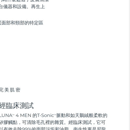
 台儀器和設備。再生上
緊面部和頸部的特定區
完美肌密
經臨床測試
LUNA
4 MEN 的T-Sonic
脈動和如天鵝絨般柔軟的
TM
TM
矽膠觸點，可清除毛孔裡的雜質。經臨床測試，它可
以有效去除99%的面部污垢和油脂，衛生性更是尼龍