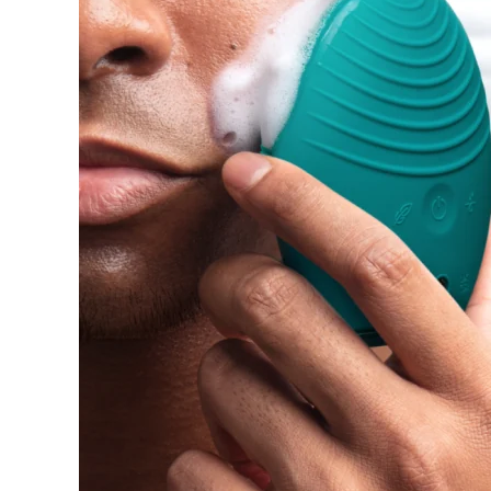
脫毛
FAQ™護膚品
身體護理
FAQ™護膚品
FAQ™產品
FAQ™ skincare
All FAQ™ skincare
All FAQ™ skincare
PEACH™ 2 Pro Max
BEAR™ 2 body
All hair treatments
All FAQ™ skincare
Professional IPL hair removal device
Microcurrent body toning
FAQ™產品
FAQ™產品
痘肌護理
FAQ™ products
眼部護理
All anti-aging treatments
All LED treatments
PEACH™ 2
LUNA™ 4 body
All toning treatments
ESPADA™ 2 plus
BEAR™ 2 eyes & lips
IPL hair removal
Massaging body brush
Recurring acne LED therapy
Microcurrent line smoothing device
PEACH™ 2 go
SUPERCHARGED™ serum
護發
毛孔護理
ESPADA™ 2
IRIS™ 2
Travel-friendly IPL hair removal
Firming body serum
LUNA™ 4 hair
KIWI™ derma
Acne treatment device
Rejuvenating eye massager
NEW
2-in-1 LED scalp massager
Diamond microdermabrasion .
PEACH™ Cooling Prep Gel
ESPADA™ Blemish Solution
眼部護膚
牙齒美白
Cooling IPL hair removal gel
FLIP™ play advanced
KIWI™
Concentrated acne gel
Advanced eye care treatment
issa™ Teeth Whitening Set
LED light hairbrush
Blackhead remover
Dual LED + sonic device & 18% PAP gel
更多的
ESPADA™ 設備
眼部護理設備
LUNA™ Dual-Peptide Scalp