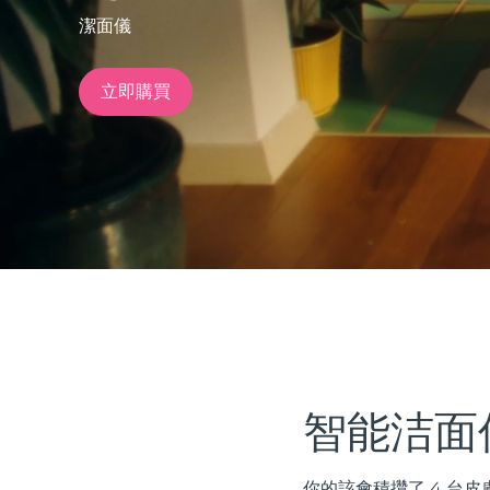
潔面儀
issa™ Teeth Whitening Set
立即購買
FAQ™ Dual LED Panel
熱門產品
特別優惠
暢銷產品
智能洁面
你的該會積攢了 4 台