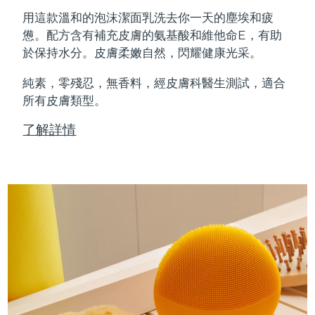
Professional IPL hair removal device
Microcurrent body toning
All hair treatments
All FAQ™ skincare
用這款溫和的泡沫潔面乳洗去你一天的塵埃和疲
德國
預計送達日期
8/9/26
憊。配方含有補充皮膚的氨基酸和維他命E，有助
FAQ™產品
FAQ™產品
痘肌護理
眼部護理
於保持水分。皮膚柔嫩自然，閃耀健康光采。
直布羅陀
PEACH™ 2
LUNA™ 4 body
預計送達日期
8/13/26
FAQ™ products
All anti-aging treatments
All LED treatments
ESPADA™ 2 plus
BEAR™ 2 eyes & lips
IPL hair removal
Massaging body brush
All toning treatments
純素，零殘忍，無香料，經皮膚科醫生測試，適合
希臘
預計送達日期
8/9/26
Recurring acne LED therapy
Microcurrent line smoothing device
所有皮膚類型。
中國香港特別行政區
預計送達日期
8/10/26
PEACH™ 2 go
SUPERCHARGED™ serum
護發
了解詳情
毛孔護理
ESPADA™ 2
IRIS™ 2
Travel-friendly IPL hair removal
Firming body serum
匈牙利
LUNA™ 4 hair
預計送達日期
8/9/26
KIWI™ derma
Acne treatment device
Rejuvenating eye massager
NEW
2-in-1 LED scalp massager
Diamond microdermabrasion .
冰島
預計送達日期
8/10/26
PEACH™ Cooling Prep Gel
ESPADA™ Blemish Solution
眼部護膚
牙齒美白
Cooling IPL hair removal gel
印尼
預計送達日期
8/7/26
FLIP™ play advanced
KIWI™
Concentrated acne gel
Advanced eye care treatment
issa™ Teeth Whitening Set
LED light hairbrush
Blackhead remover
愛爾蘭
預計送達日期
8/9/26
更多的
Dual LED + sonic device & 18% PAP gel
ESPADA™ 設備
眼部護理設備
曼島
預計送達日期
8/11/26
LUNA™ Dual-Peptide Scalp
KIWI™ 皮肤护理
All acne treatment devices
All revitalizing eye massagers
Serum
issa™ Teeth Whitening Gel