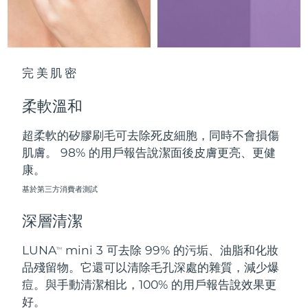
中國澳門特別行政區
預計送達日期
8/11/26
馬來西亞
預計送達日期
8/12/26
完美肌密
馬爾他
預計送達日期
8/9/26
柔軟溫和
墨西哥
預計送達日期
8/13/26
超柔軟的矽膠刷毛可去除死皮細胞，同時不會損傷
摩納哥
預計送達日期
8/10/26
肌膚。 98% 的用戶報告說潔面後皮膚更亮、更健
康。
荷蘭
預計送達日期
8/9/26
基於第三方消費者測試
紐西蘭
預計送達日期
8/9/26
深層清潔
挪威
預計送達日期
8/9/26
LUNA
mini 3 可去除 99% 的污垢、油脂和化妝
TM
品殘留物。它還可以清除毛孔深處的雜質，減少爆
阿曼
預計送達日期
8/12/26
痘。與手動清潔相比，100% 的用戶報告說效果更
好。
菲律賓
預計送達日期
8/12/26