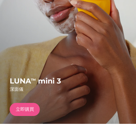
發貨國家
美國
預計送達日期
8/10/26
FAQ™ Dual LED Panel
英國
預計送達日期
8/9/26
熱門產品
西班牙
預計送達日期
8/9/26
澳洲
預計送達日期
8/12/26
法國
預計送達日期
8/9/26
LUNA
mini 3
TM
特別優惠
暢銷產品
潔面儀
德國
預計送達日期
8/9/26
加拿大
預計送達日期
8/13/26
立即購買
紅光療法
澳洲
預計送達日期
8/12/26