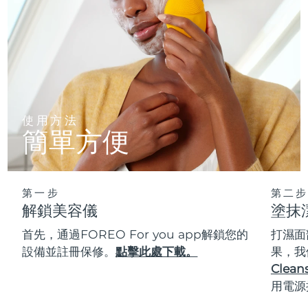
使用方法
簡單方便
第一步
第二步
解鎖美容儀
塗抹
首先，通過FOREO For you app解鎖您的
打濕面
設備並註冊保修。
點擊此處下載。
果，我
Cleans
用電源