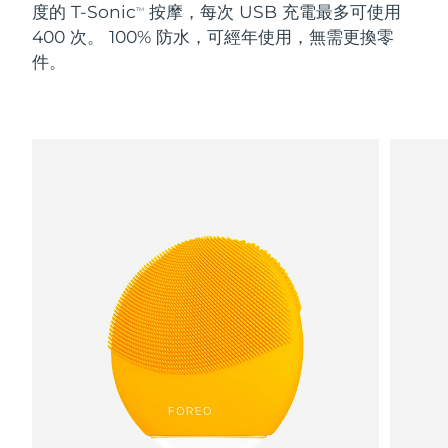
度的 T-Sonic
按摩，每次 USB 充電最多可使用
TM
400 次。 100% 防水，可經年使用，無需更換零
阿拉伯聯合大公國
預計送達日期
8/10/26
件。
英國
預計送達日期
8/9/26
美國
預計送達日期
8/10/26
烏茲別克
預計送達日期
8/14/26
越南
預計送達日期
8/15/26