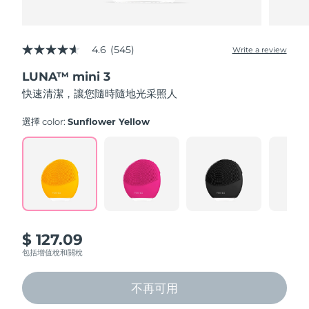
4.6
(545)
Write a review
4.6
out
LUNA™ mini 3
of
5
快速清潔，讓您隨時隨地光采照人
stars,
average
rating
選擇 color:
Sunflower Yellow
value.
Read
545
Reviews.
Same
page
link.
$ 127.09
包括增值稅和關稅
不再可用