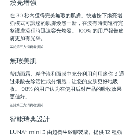
煥亮增強
斯洛伐克
預計送達日期
8/9/26
在 30 秒內獲得完美無瑕的肌膚。快速按下煥亮增
斯洛維尼亞
預計送達日期
8/9/26
強模式可讓您的肌膚煥然一新，在沒有時間進行完
整護膚流程時迅速容光煥發。 100% 的用戶報告皮
南非
預計送達日期
8/17/26
膚更加有光采。
基於第三方消費者測試
南韓
預計送達日期
8/11/26
無瑕美肌
西班牙
預計送達日期
8/9/26
帮助面霜、精华液和面膜中充分利用利用迷你 3 通
瑞典
預計送達日期
8/9/26
过果酸去除活性成分细胞，让您的皮肤更好地吸
收。 98% 的用户认为在使用后对产品的吸收效果
瑞士
預計送達日期
8/9/26
更佳好。
台灣
基於第三方消費者測試
預計送達日期
8/14/26
智能瑞典設計
泰國
預計送達日期
8/13/26
LUNA
mini 3 由超衛生矽膠製成。提供 12 種強
TM
土耳其
預計送達日期
8/10/26