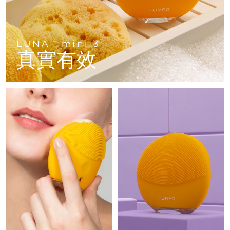
Advanced pore care essentials
以色列
預計送達日期
8/13/26
For healthy hair
18% PAP
護膚品
男士
義大利
預計送達日期
8/9/26
LUNA
mini 3
TM
日本
預計送達日期
8/12/26
真實有效
澤西島
預計送達日期
8/14/26
全部購買
哈薩克
預計送達日期
8/11/26
FOREO APP
科威特
預計送達日期
8/9/26
關於我們
拉脫維亞
預計送達日期
8/9/26
黎巴嫩
預計送達日期
8/10/26
立陶宛
預計送達日期
8/9/26
盧森堡
預計送達日期
8/9/26