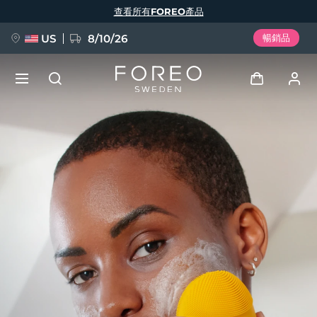
移
查看所有FOREO產品
至
主
內
容
US
8/10/26
暢銷品
新品
登入
語言
BREAKING NEWS
用戶信息
English
Deutsch
Español
我的設備
FAQ™ Pure Beauty-Tech Elixir
Français
Italiano
Português
我的訂單
Polski
Svenska
Русский
Türkçe
简体中文
繁體中文
我的地址
issa™ Teeth Whitening Set
我的訂閱