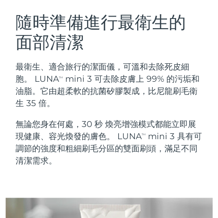
瑞典美膚護理
奧地利
預計送達日期
8/9/26
隨時準備進行最衛生的
面部清潔
巴林
預計送達日期
8/10/26
面部清潔
緊致提拉
比利時
預計送達日期
8/9/26
最衛生、適合旅行的潔面儀，可溫和去除死皮細
LUNA™ 4 套裝
BEAR™ 2 套裝
胞。 LUNA
mini 3 可去除皮膚上 99% 的污垢和
TM
百慕達
預計送達日期
8/15/26
Anti-aging massage
Microcurrent toning
油脂。它由超柔軟的抗菌矽膠製成，比尼龍刷毛衛
生 35 倍。
波士尼亞與赫塞哥維納
預計送達日期
8/12/26
補水保濕
口腔護理
無論您身在何處，30 秒 煥亮增強模式都能立即展
LUNA™ 4 Plus
BEAR™ 2 go
汶萊
預計送達日期
8/14/26
UFO™ 3 套裝
issa™ 4
現健康、容光煥發的膚色。 LUNA
mini 3 具有可
Massage, LED heating
Microcurrent toning on-the-go
TM
FAQ™ 抗老護理
Deep facial hydration
Hybrid silicone sonic toothbrush
調節的強度和粗細刷毛分區的雙面刷頭，滿足不同
保加利亞
預計送達日期
8/9/26
清潔需求。
NEW
LUNA™ 4 Men
BEAR™ 2 eyes & lips
加拿大
預計送達日期
8/13/26
UFO™ 3 LED
issa™ 4 plus
For men, anti-aging massage
Microcurrent line smoothing device
Near-infrared and red light therapy
Smart hybrid silicone sonic toothbrush
智利
預計送達日期
8/13/26
device
抗老
LED 護理