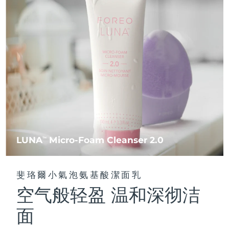
FAQ™ 101
FAQ™ 201
中國
LUNA™ 4 mini
面部提拉護理
預計送達日期
8/9/26
NEW
issa™ 4 smile
UFO™ 3 mini
Clinical anti-aging
LED mask
For young skin, T-zone
Premium anti-aging skincare
哥倫比亞
預計送達日期
8/13/26
Hybrid silicone sonic toothbrush
Red light therapy device for young skin
生髮
肌膚年輕化
克羅埃西亞
預計送達日期
8/9/26
FAQ™ 102
FAQ™ 202
LUNA™ 4 go
BEAR™ 設備
FAQ™ 301
FAQ™ 501
issa™ 4 baby
UFO™ 3 go
Advanced clinical anti-aging
LED mask
For travel or gym bag
All premium facelift devices
NEW
賽普勒斯
預計送達日期
8/10/26
LED hair strengthening scalp massager
Full-Spectrum Red Light Therapy
For ages 0-3
Portable red light therapy
捷克
預計送達日期
8/9/26
FAQ™ 103
FAQ™ 211
LUNA™護膚
保健品
FAQ™ Scalp Serum
FAQ™ 502
issa™ Teeth Whitening Set
面膜
Luxurious clinical anti-aging set
Anti-aging neck & décolleté LED mask
Premium cleansers & balm
丹麥
預計送達日期
8/9/26
Scalp recovery probiotic serum
Full-Spectrum Red Light Therapy
Dual LED + sonic device & 18% PAP gel
Rejuvenation & hydration
專業治療
LUNA
Micro-Foam Cleanser 2.0
TM
愛沙尼亞
預計送達日期
8/9/26
FAQ™ P1 Primer
FAQ™ 221
LUNA™ 設備
FAQ™護膚品
ISSA™ 設備
UFO™ 設備
Manuka honey primer
Anti-aging LED hand mask
芬蘭
FAQ™ Red Light Serum
預計送達日期
8/9/26
All facial cleansing devices
斐珞爾小氣泡氨基酸潔面乳
All FAQ™ skincare
All silicone sonic toothbrushes
All deep facial hydration devices
空气般轻盈 温和深彻洁
法國
預計送達日期
8/9/26
脫毛
身體護理
FAQ™護膚品
FAQ™護膚品
面
PEACH™ 2 Pro Max
BEAR™ 2 body
FAQ™產品
FAQ™ skincare
法屬玻里尼西亞
預計送達日期
8/13/26
All FAQ™ skincare
All FAQ™ skincare