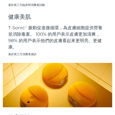
基於第三方臨床和消費者試驗
波蘭
預計送達日期
8/10/26
健康美肌
葡萄牙
預計送達日期
8/9/26
T-Sonic
脈動促進微循環，為皮膚細胞提供營養
TM
並消除毒素。 100% 的用戶表示皮膚更加清爽，
波多黎各
預計送達日期
8/11/26
98% 的用戶表示他們的皮膚看起來更明亮、更健
康。
卡達
預計送達日期
8/10/26
基於第三方消費者測試
留尼旺
預計送達日期
8/14/26
羅馬尼亞
預計送達日期
8/9/26
俄羅斯
預計送達日期
8/17/26
沙烏地阿拉伯
預計送達日期
8/10/26
新加坡
預計送達日期
8/11/26