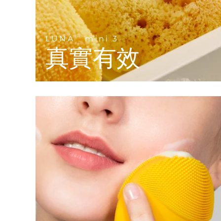
KIWI™ 皮肤护理
All acne treatment devices
All revitalizing eye massagers
Serum
issa™ Teeth Whitening Gel
Advanced pore care essentials
For healthy hair
18% PAP
護膚品
男士
LUNA
mini 3
TM
真實有效
全部購買
FOREO APP
關於我們