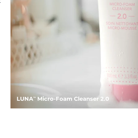
水
LUNA
Micro-Foam Cleanser 2.0
TM