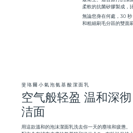
紅光療法
柔軟的抗菌矽膠製成，比
無論您身在何處，30 
和粗細刷毛分區的雙面
瑞典美膚護理
面部清潔
緊致提拉
LUNA™ 4 套裝
BEAR™ 2 套裝
Anti-aging massage
Microcurrent toning
斐珞爾小氣泡氨基酸潔面乳
空气般轻盈 温和深彻
補水保濕
口腔護理
LUNA™ 4 Plus
BEAR™ 2 go
UFO™ 3 套裝
issa™ 4
Massage, LED heating
Microcurrent toning on-the-go
洁面
Deep facial hydration
Hybrid silicone sonic toothbrush
FAQ™ 抗老護理
LUNA™ 4 Men
BEAR™ 2 eyes & lips
用這款溫和的泡沫潔面乳洗去你一天的塵埃和疲憊。
NEW
UFO™ 3 LED
issa™ 4 plus
For men, anti-aging massage
Microcurrent line smoothing device