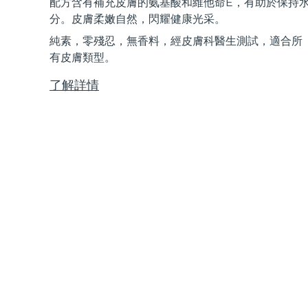
配方含有補充皮膚的氨基酸和維他命E，有助於保持
Near-infrared and red light therapy device
Smart hybrid silicone sonic toothbrush
分。皮膚柔嫩自然，閃耀健康光采。
抗老
LED 護理
純素，零殘忍，無香料，經皮膚科醫生測試，適合所
LUNA™ 4 mini
面部提拉護理
FAQ™ 101
FAQ™ 201
有皮膚類型。
UFO™ 3 mini
issa™ 4 smile
For young skin, T-zone
Premium anti-aging skincare
NEW
Clinical anti-aging
LED mask
Red light therapy device for young skin
Hybrid silicone sonic toothbrush
了解詳情
生髮
LUNA™ 4 go
BEAR™ 設備
肌膚年輕化
FAQ™ 102
FAQ™ 202
UFO™ 3 go
issa™ 4 baby
For travel or gym bag
All premium facelift devices
FAQ™ 301
FAQ™ 501
Advanced clinical anti-aging
LED mask
Portable red light therapy
For ages 0-3
NEW
LED hair strengthening scalp massager
Full-Spectrum Red Light Therapy
LUNA™護膚
FAQ™ 103
FAQ™ 211
保健品
面膜
issa™ Teeth Whitening Set
Premium cleansers & balm
FAQ™ Scalp Serum
FAQ™ 502
Luxurious clinical anti-aging set
Anti-aging neck & décolleté LED mask
Rejuvenation & hydration
Dual LED + sonic device & 18% PAP gel
Scalp recovery probiotic serum
Full-Spectrum Red Light Therapy
LUNA™ 設備
專業治療
FAQ™ P1 Primer
FAQ™ 221
UFO™ 設備
ISSA™ 設備
All facial cleansing devices
FAQ™護膚品
Manuka honey primer
Anti-aging LED hand mask
FAQ™ Red Light Serum
All deep facial hydration devices
All silicone sonic toothbrushes
All FAQ™ skincare