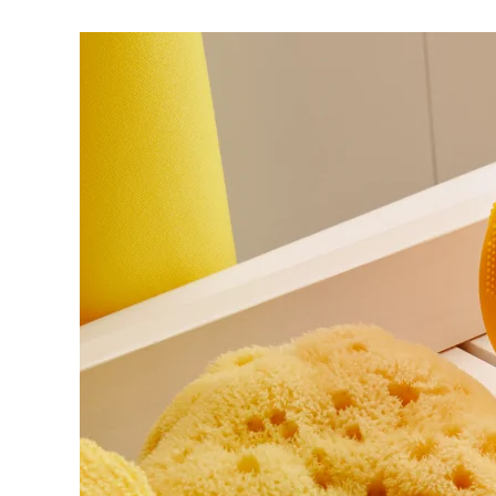
脫毛
FAQ™護膚品
身體護理
FAQ™護膚品
FAQ™產品
FAQ™ skincare
All FAQ™ skincare
All FAQ™ skincare
PEACH™ 2 Pro Max
BEAR™ 2 body
All hair treatments
All FAQ™ skincare
Professional IPL hair removal device
Microcurrent body toning
FAQ™產品
FAQ™產品
痘肌護理
FAQ™ products
眼部護理
All anti-aging treatments
All LED treatments
PEACH™ 2
LUNA™ 4 body
All toning treatments
ESPADA™ 2 plus
BEAR™ 2 eyes & lips
IPL hair removal
Massaging body brush
Recurring acne LED therapy
Microcurrent line smoothing device
PEACH™ 2 go
SUPERCHARGED™ serum
護發
毛孔護理
ESPADA™ 2
IRIS™ 2
Travel-friendly IPL hair removal
Firming body serum
LUNA™ 4 hair
KIWI™ derma
Acne treatment device
Rejuvenating eye massager
NEW
2-in-1 LED scalp massager
Diamond microdermabrasion .
PEACH™ Cooling Prep Gel
ESPADA™ Blemish Solution
眼部護膚
牙齒美白
Cooling IPL hair removal gel
FLIP™ play advanced
KIWI™
Concentrated acne gel
Advanced eye care treatment
issa™ Teeth Whitening Set
LED light hairbrush
Blackhead remover
Dual LED + sonic device & 18% PAP gel
更多的
ESPADA™ 設備
眼部護理設備
LUNA™ Dual-Peptide Scalp