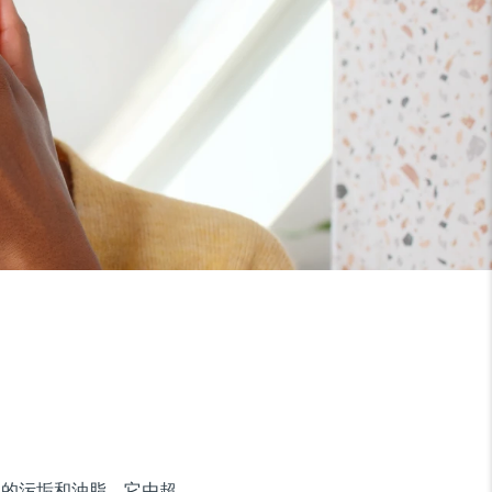
9% 的污垢和油脂。它由超