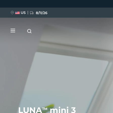
移
至
主
內
US
8/11/26
容
新品
BREAKING NEWS
FAQ™ Pure Beauty-Tech Elixir
LUNA
mini 3
TM