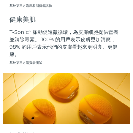
基於第三方臨床和消費者試驗
波蘭
預計送達日期
8/9/26
健康美肌
葡萄牙
預計送達日期
8/8/26
T-Sonic
脈動促進微循環，為皮膚細胞提供營養
TM
並消除毒素。 100% 的用戶表示皮膚更加清爽，
波多黎各
預計送達日期
8/10/26
98% 的用戶表示他們的皮膚看起來更明亮、更健
康。
卡達
預計送達日期
8/9/26
基於第三方消費者測試
留尼旺
預計送達日期
8/13/26
羅馬尼亞
預計送達日期
8/8/26
俄羅斯
預計送達日期
8/16/26
沙烏地阿拉伯
預計送達日期
8/9/26
新加坡
預計送達日期
8/10/26