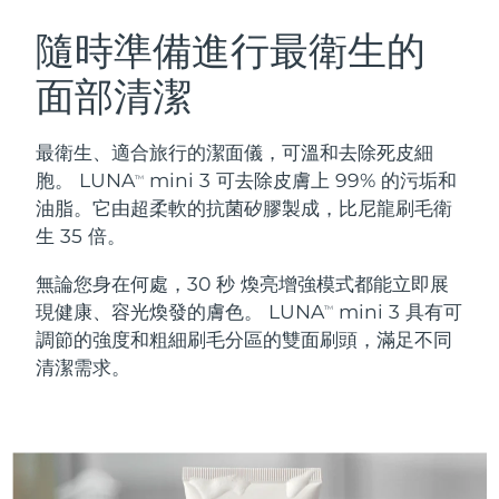
瑞典美膚護理
奧地利
預計送達日期
8/8/26
隨時準備進行最衛生的
面部清潔
巴林
預計送達日期
8/9/26
面部清潔
緊致提拉
比利時
預計送達日期
8/8/26
最衛生、適合旅行的潔面儀，可溫和去除死皮細
LUNA™ 4 套裝
BEAR™ 2 套裝
胞。 LUNA
mini 3 可去除皮膚上 99% 的污垢和
TM
百慕達
預計送達日期
8/14/26
Anti-aging massage
Microcurrent toning
油脂。它由超柔軟的抗菌矽膠製成，比尼龍刷毛衛
生 35 倍。
波士尼亞與赫塞哥維納
預計送達日期
8/11/26
補水保濕
口腔護理
無論您身在何處，30 秒 煥亮增強模式都能立即展
LUNA™ 4 Plus
BEAR™ 2 go
汶萊
預計送達日期
8/13/26
UFO™ 3 套裝
issa™ 4
現健康、容光煥發的膚色。 LUNA
mini 3 具有可
Massage, LED heating
Microcurrent toning on-the-go
TM
FAQ™ 抗老護理
Deep facial hydration
Hybrid silicone sonic toothbrush
調節的強度和粗細刷毛分區的雙面刷頭，滿足不同
保加利亞
預計送達日期
8/8/26
清潔需求。
NEW
LUNA™ 4 Men
BEAR™ 2 eyes & lips
加拿大
預計送達日期
8/12/26
UFO™ 3 LED
issa™ 4 plus
For men, anti-aging massage
Microcurrent line smoothing device
Near-infrared and red light therapy
Smart hybrid silicone sonic toothbrush
智利
預計送達日期
8/12/26
device
抗老
LED 護理