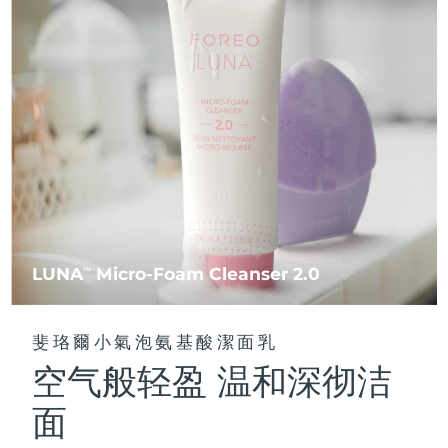
FAQ™ 101
FAQ™ 201
中國
LUNA™ 4 mini
面部提拉護理
預計送達日期
8/8/26
NEW
issa™ 4 smile
UFO™ 3 mini
Clinical anti-aging
LED mask
For young skin, T-zone
Premium anti-aging skincare
哥倫比亞
預計送達日期
8/12/26
Hybrid silicone sonic toothbrush
Red light therapy device for young skin
生髮
肌膚年輕化
克羅埃西亞
預計送達日期
8/8/26
FAQ™ 102
FAQ™ 202
LUNA™ 4 go
BEAR™ 設備
FAQ™ 301
FAQ™ 501
issa™ 4 baby
UFO™ 3 go
Advanced clinical anti-aging
LED mask
For travel or gym bag
All premium facelift devices
NEW
賽普勒斯
預計送達日期
8/9/26
LED hair strengthening scalp massager
Full-Spectrum Red Light Therapy
For ages 0-3
Portable red light therapy
捷克
預計送達日期
8/8/26
FAQ™ 103
FAQ™ 211
LUNA™護膚
保健品
FAQ™ Scalp Serum
FAQ™ 502
issa™ Teeth Whitening Set
面膜
Luxurious clinical anti-aging set
Anti-aging neck & décolleté LED mask
Premium cleansers & balm
丹麥
預計送達日期
8/8/26
Scalp recovery probiotic serum
Full-Spectrum Red Light Therapy
Dual LED + sonic device & 18% PAP gel
Rejuvenation & hydration
專業治療
LUNA
Micro-Foam Cleanser 2.0
TM
愛沙尼亞
預計送達日期
8/8/26
FAQ™ P1 Primer
FAQ™ 221
LUNA™ 設備
FAQ™護膚品
ISSA™ 設備
UFO™ 設備
Manuka honey primer
Anti-aging LED hand mask
芬蘭
FAQ™ Red Light Serum
預計送達日期
8/8/26
All facial cleansing devices
斐珞爾小氣泡氨基酸潔面乳
All FAQ™ skincare
All silicone sonic toothbrushes
All deep facial hydration devices
空气般轻盈 温和深彻洁
法國
預計送達日期
8/8/26
脫毛
身體護理
FAQ™護膚品
FAQ™護膚品
面
PEACH™ 2 Pro Max
BEAR™ 2 body
FAQ™產品
FAQ™ skincare
法屬玻里尼西亞
預計送達日期
8/12/26
All FAQ™ skincare
All FAQ™ skincare