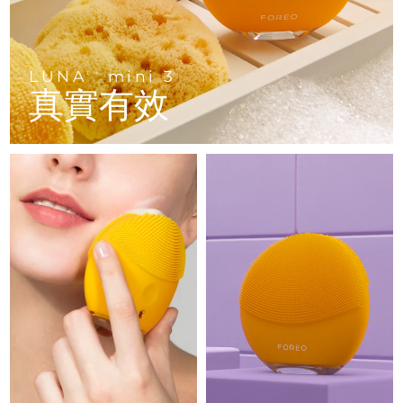
Advanced pore care essentials
以色列
預計送達日期
8/12/26
For healthy hair
18% PAP
護膚品
男士
義大利
預計送達日期
8/8/26
LUNA
mini 3
TM
日本
預計送達日期
8/11/26
真實有效
澤西島
預計送達日期
8/13/26
全部購買
哈薩克
預計送達日期
8/10/26
FOREO APP
科威特
預計送達日期
8/8/26
關於我們
拉脫維亞
預計送達日期
8/8/26
黎巴嫩
預計送達日期
8/9/26
立陶宛
預計送達日期
8/8/26
盧森堡
預計送達日期
8/8/26