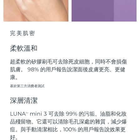
中國澳門特別行政區
預計送達日期
8/10/26
馬來西亞
預計送達日期
8/11/26
完美肌密
馬爾他
預計送達日期
8/8/26
柔軟溫和
墨西哥
預計送達日期
8/12/26
超柔軟的矽膠刷毛可去除死皮細胞，同時不會損傷
摩納哥
預計送達日期
8/9/26
肌膚。 98% 的用戶報告說潔面後皮膚更亮、更健
康。
荷蘭
預計送達日期
8/8/26
基於第三方消費者測試
紐西蘭
預計送達日期
8/8/26
深層清潔
挪威
預計送達日期
8/8/26
LUNA
mini 3 可去除 99% 的污垢、油脂和化妝
TM
品殘留物。它還可以清除毛孔深處的雜質，減少爆
阿曼
預計送達日期
8/11/26
痘。與手動清潔相比，100% 的用戶報告說效果更
好。
菲律賓
預計送達日期
8/11/26