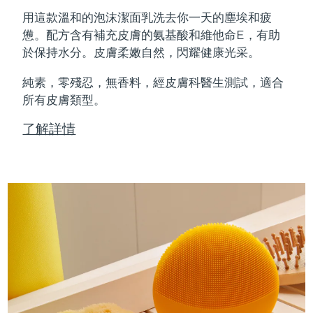
Professional IPL hair removal device
Microcurrent body toning
All hair treatments
All FAQ™ skincare
用這款溫和的泡沫潔面乳洗去你一天的塵埃和疲
德國
預計送達日期
8/8/26
憊。配方含有補充皮膚的氨基酸和維他命E，有助
FAQ™產品
FAQ™產品
痘肌護理
眼部護理
於保持水分。皮膚柔嫩自然，閃耀健康光采。
直布羅陀
PEACH™ 2
LUNA™ 4 body
預計送達日期
8/12/26
FAQ™ products
All anti-aging treatments
All LED treatments
ESPADA™ 2 plus
BEAR™ 2 eyes & lips
IPL hair removal
Massaging body brush
All toning treatments
純素，零殘忍，無香料，經皮膚科醫生測試，適合
希臘
預計送達日期
8/8/26
Recurring acne LED therapy
Microcurrent line smoothing device
所有皮膚類型。
中國香港特別行政區
預計送達日期
8/9/26
PEACH™ 2 go
SUPERCHARGED™ serum
護發
了解詳情
毛孔護理
ESPADA™ 2
IRIS™ 2
Travel-friendly IPL hair removal
Firming body serum
匈牙利
LUNA™ 4 hair
預計送達日期
8/8/26
KIWI™ derma
Acne treatment device
Rejuvenating eye massager
NEW
2-in-1 LED scalp massager
Diamond microdermabrasion .
冰島
預計送達日期
8/9/26
PEACH™ Cooling Prep Gel
ESPADA™ Blemish Solution
眼部護膚
牙齒美白
Cooling IPL hair removal gel
印尼
預計送達日期
8/6/26
FLIP™ play advanced
KIWI™
Concentrated acne gel
Advanced eye care treatment
issa™ Teeth Whitening Set
LED light hairbrush
Blackhead remover
愛爾蘭
預計送達日期
8/8/26
更多的
Dual LED + sonic device & 18% PAP gel
ESPADA™ 設備
眼部護理設備
曼島
預計送達日期
8/10/26
LUNA™ Dual-Peptide Scalp
KIWI™ 皮肤护理
All acne treatment devices
All revitalizing eye massagers
Serum
issa™ Teeth Whitening Gel