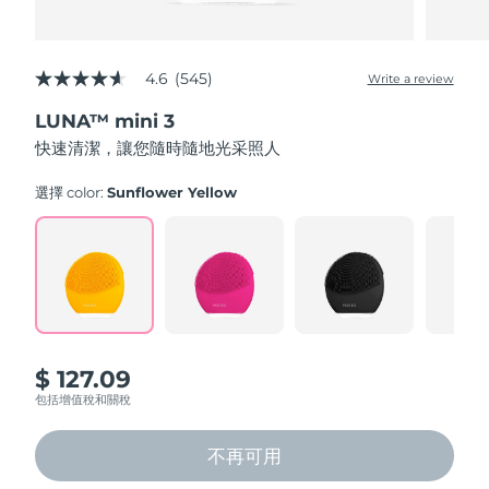
4.6
(545)
Write a review
4.6
out
LUNA™ mini 3
of
5
快速清潔，讓您隨時隨地光采照人
stars,
average
rating
選擇 color:
Sunflower Yellow
value.
Read
545
Reviews.
Same
page
link.
$ 127.09
包括增值稅和關稅
不再可用