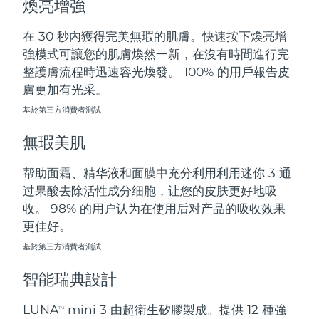
煥亮增強
斯洛伐克
預計送達日期
8/8/26
在 30 秒內獲得完美無瑕的肌膚。快速按下煥亮增
斯洛維尼亞
預計送達日期
8/8/26
強模式可讓您的肌膚煥然一新，在沒有時間進行完
整護膚流程時迅速容光煥發。 100% 的用戶報告皮
南非
預計送達日期
8/16/26
膚更加有光采。
基於第三方消費者測試
南韓
預計送達日期
8/10/26
無瑕美肌
西班牙
預計送達日期
8/8/26
帮助面霜、精华液和面膜中充分利用利用迷你 3 通
瑞典
預計送達日期
8/8/26
过果酸去除活性成分细胞，让您的皮肤更好地吸
收。 98% 的用户认为在使用后对产品的吸收效果
瑞士
預計送達日期
8/8/26
更佳好。
台灣
基於第三方消費者測試
預計送達日期
8/13/26
智能瑞典設計
泰國
預計送達日期
8/12/26
LUNA
mini 3 由超衛生矽膠製成。提供 12 種強
TM
土耳其
預計送達日期
8/9/26