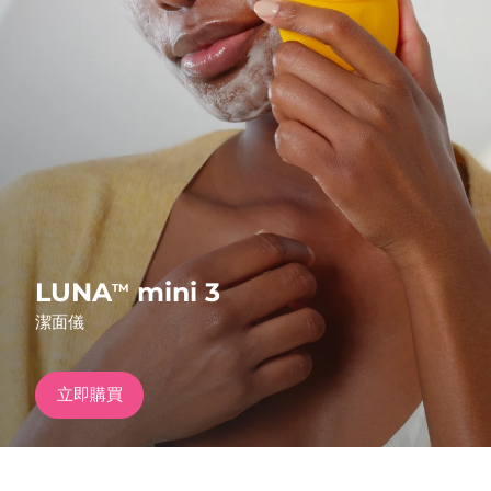
發貨國家
美國
預計送達日期
8/9/26
FAQ™ Dual LED Panel
英國
預計送達日期
8/8/26
熱門產品
西班牙
預計送達日期
8/8/26
澳洲
預計送達日期
8/11/26
法國
預計送達日期
8/8/26
LUNA
mini 3
TM
特別優惠
暢銷產品
潔面儀
德國
預計送達日期
8/8/26
加拿大
預計送達日期
8/12/26
立即購買
紅光療法
澳洲
預計送達日期
8/11/26