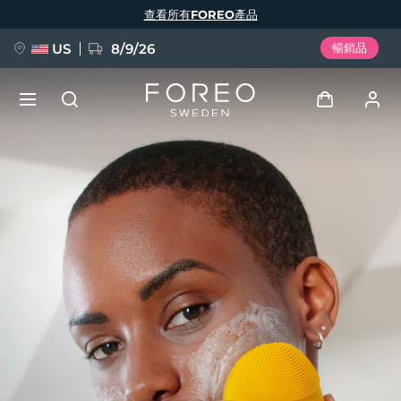
移
查看所有FOREO產品
至
主
內
容
US
8/9/26
暢銷品
新品
登入
語言
BREAKING NEWS
用戶信息
English
Deutsch
Español
我的設備
FAQ™ Pure Beauty-Tech Elixir
Français
Italiano
Português
我的訂單
Polski
Svenska
Русский
Türkçe
简体中文
繁體中文
我的地址
issa™ Teeth Whitening Set
我的訂閱