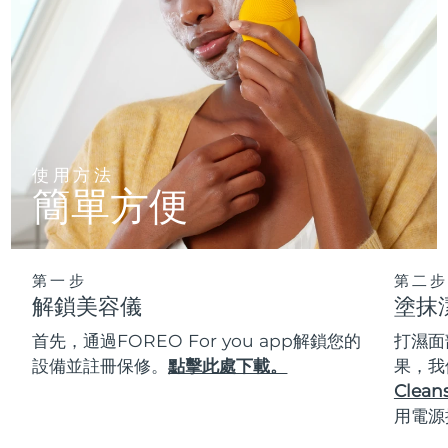
使用方法
簡單方便
第一步
第二步
解鎖美容儀
塗抹
首先，通過FOREO For you app解鎖您的
打濕面
設備並註冊保修。
點擊此處下載。
果，我
Cleans
用電源