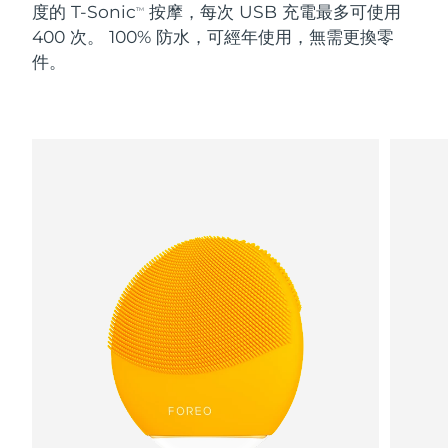
度的 T-Sonic
按摩，每次 USB 充電最多可使用
TM
400 次。 100% 防水，可經年使用，無需更換零
阿拉伯聯合大公國
預計送達日期
8/9/26
件。
英國
預計送達日期
8/8/26
美國
預計送達日期
8/9/26
烏茲別克
預計送達日期
8/13/26
越南
預計送達日期
8/14/26