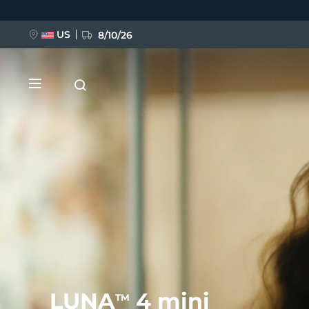
移
至
主
內
US
8/10/26
容
新品
BREAKING NEWS
FAQ™ Pure Beauty-Tech Elixir
LUNA
4 mini
TM