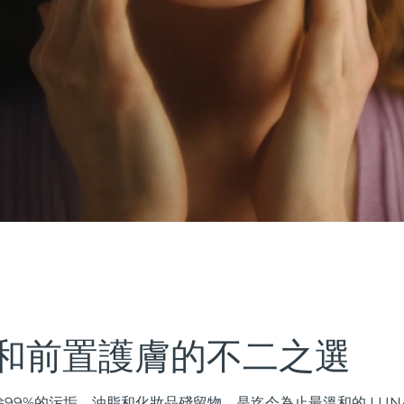
和前置護膚的不二之選
99%的污垢、油脂和化妝品殘留物，是迄今為止最溫和的 LUN