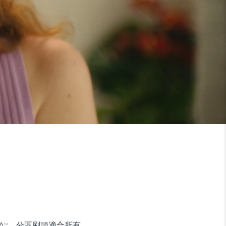
A
。分區刷頭適合所有
TM