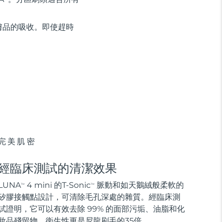
膚品的吸收。即使趕時
完美肌密
經臨床測試的清潔效果
LUNA
4 mini 的T-Sonic
脈動和如天鵝絨般柔軟的
TM
TM
矽膠接觸點設計，可清除毛孔深處的雜質。經臨床測
試證明，它可以有效去除 99% 的面部污垢、油脂和化
妝品殘留物，衛生性更是尼龍刷毛的35倍。