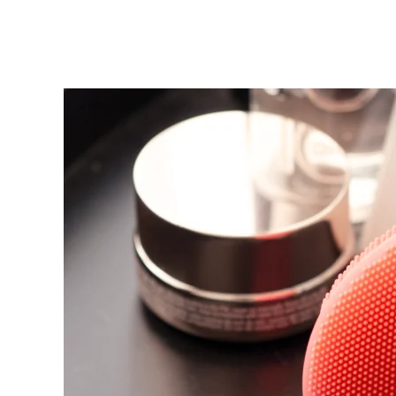
KIWI™ 皮肤护理
All acne treatment devices
All revitalizing eye massagers
Serum
issa™ Teeth Whitening Gel
Advanced pore care essentials
For healthy hair
18% PAP
護膚品
男士
全部購買
FOREO APP
關於我們