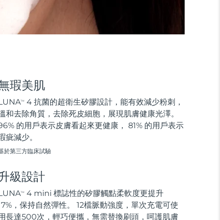
無瑕美肌
LUNA
4 抗菌的超衛生矽膠設計，能有效減少粉刺，
TM
溫和去除角質，去除死皮細胞，展現肌膚健康光澤。
96% 的用戶表示皮膚看起來更健康， 81% 的用戶表示
瑕疵減少。
基於第三方臨床試驗
升級設計
LUNA
4 mini 標誌性的矽膠觸點柔軟度更提升
TM
17%，保持自然彈性。 12檔脈動強度，單次充電可使
用長達500次，輕巧便攜，無需替換刷頭，呵護肌膚