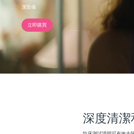
潔面儀
issa™ Teeth Whitening Set
立即購買
FAQ™ Dual LED Panel
熱門產品
特別優惠
暢銷產品
深度清潔
臨床測試證明可有效去除