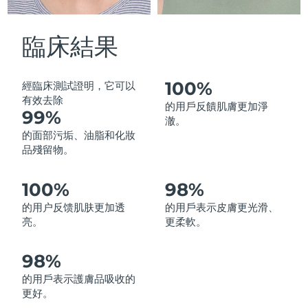
中國澳門特別行政區
預計送達日期
12/08/2026
臨床結果
馬來西亞
預計送達日期
13/08/2026
馬爾他
預計送達日期
10/08/2026
100%
經臨床測試證明，它可以
有效去除
的用戶反饋肌膚更加淨
99%
墨西哥
預計送達日期
14/08/2026
澈。
的面部污垢、油脂和化妝
摩納哥
預計送達日期
11/08/2026
品殘留物。
荷蘭
預計送達日期
10/08/2026
100%
98%
的用户反馈肌肤更加透
的用戶表示皮膚更光滑、
紐西蘭
預計送達日期
10/08/2026
亮。
更柔軟。
挪威
預計送達日期
10/08/2026
98%
阿曼
預計送達日期
13/08/2026
的用戶表示護膚品吸收的
更好。
菲律賓
預計送達日期
13/08/2026