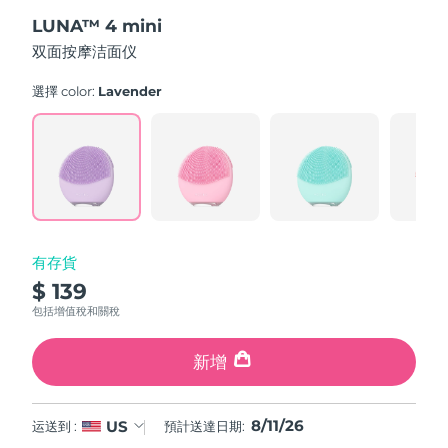
out
斯洛伐克
預計送達日期
10/08/2026
LUNA™ 4 mini
of
5
双面按摩洁面仪
stars,
斯洛維尼亞
預計送達日期
10/08/2026
average
rating
選擇 color:
Lavender
value.
南非
預計送達日期
18/08/2026
Read
545
Reviews.
南韓
預計送達日期
12/08/2026
Same
page
link.
西班牙
預計送達日期
10/08/2026
瑞典
預計送達日期
10/08/2026
有存貨
$ 139
瑞士
預計送達日期
10/08/2026
包括增值稅和關稅
台灣
預計送達日期
15/08/2026
新增
泰國
預計送達日期
14/08/2026
8/11/26
US
运送到 :
預計送達日期:
土耳其
預計送達日期
11/08/2026