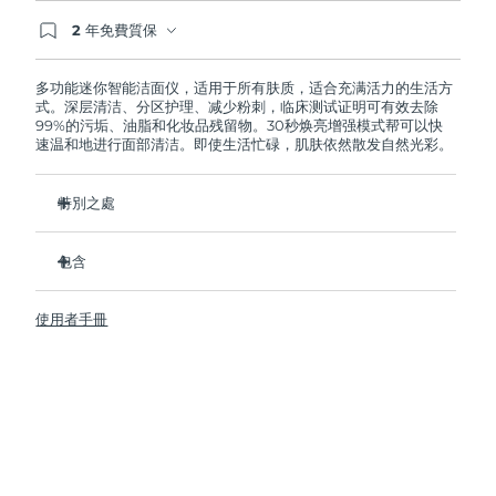
2 年免費質保
阿拉伯聯合大公國
預計送達日期
11/08/2026
如果您在2年質保期內發現任何非人為品質問題，
FOREO將免費為您更換產品。
多功能迷你智能洁面仪，适用于所有肤质，适合充满活力的生活方
英國
預計送達日期
10/08/2026
式。深层清洁、分区护理、减少粉刺，临床测试证明可有效去除
99%的污垢、油脂和化妆品残留物。30秒焕亮增强模式帮可以快
速温和地进行面部清洁。即使生活忙碌，肌肤依然散发自然光彩。
美國
預計送達日期
11/08/2026
烏茲別克
特別之處
預計送達日期
15/08/2026
衛生性是尼龍刷頭的35倍。
越南
預計送達日期
16/08/2026
包含
100%的用戶反饋肌膚更加淨澈，透亮。
96%的用戶反饋肌膚看上去更健康。
LUNA
4 mini
™
使用者手冊
98% 的用戶表示護膚品吸收的更好。
USB 充電線
雙面刷頭和30秒煥亮增強模式探索更便捷清潔方式。
旅行袋
12檔脈動強度，輕便小巧，人體工程學設計貼合面部輪廓。
快速操作指南
基本操作指南
2年質保 (西班牙、葡萄牙、瑞典：3年質保)