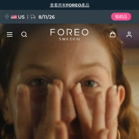
移
查看所有FOREO產品
至
主
內
容
US
8/11/26
暢銷品
新品
登入
語言
BREAKING NEWS
用戶信息
English
Deutsch
Español
我的設備
FAQ™ Pure Beauty-Tech Elixir
Français
Italiano
Português
我的訂單
Polski
Svenska
Русский
Türkçe
简体中文
繁體中文
我的地址
issa™ Teeth Whitening Set
我的訂閱