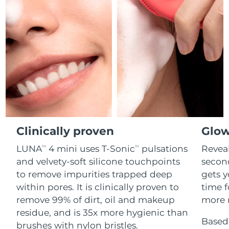
Professional IPL hair removal device
Microcurrent body toning
All hair treatments
All FAQ™ skincare
德國
預計送達日期
10/08/2026
FAQ™產品
FAQ™產品
痘肌護理
眼部護理
直布羅陀
PEACH™ 2
LUNA™ 4 body
預計送達日期
14/08/2026
FAQ™ products
All anti-aging treatments
All LED treatments
ESPADA™ 2 plus
BEAR™ 2 eyes & lips
IPL hair removal
Massaging body brush
All toning treatments
希臘
預計送達日期
10/08/2026
Recurring acne LED therapy
Microcurrent line smoothing device
中國香港特別行政區
預計送達日期
11/08/2026
PEACH™ 2 go
SUPERCHARGED™ serum
護發
毛孔護理
ESPADA™ 2
IRIS™ 2
Travel-friendly IPL hair removal
Firming body serum
匈牙利
LUNA™ 4 hair
預計送達日期
10/08/2026
KIWI™ derma
Acne treatment device
Rejuvenating eye massager
NEW
2-in-1 LED scalp massager
Diamond microdermabrasion .
Clinically proven
Glow
冰島
預計送達日期
11/08/2026
PEACH™ Cooling Prep Gel
LUNA
4 mini uses T-Sonic
pulsations
Reveal
TM
TM
ESPADA™ Blemish Solution
眼部護膚
牙齒美白
Cooling IPL hair removal gel
印尼
預計送達日期
08/08/2026
and velvety-soft silicone touchpoints
secon
FLIP™ play advanced
KIWI™
Concentrated acne gel
Advanced eye care treatment
issa™ Teeth Whitening Set
to remove impurities trapped deep
gets y
LED light hairbrush
Blackhead remover
愛爾蘭
預計送達日期
10/08/2026
更多的
within pores. It is clinically proven to
time f
Dual LED + sonic device & 18% PAP gel
remove 99% of dirt, oil and makeup
more r
ESPADA™ 設備
眼部護理設備
曼島
預計送達日期
12/08/2026
LUNA™ Dual-Peptide Scalp
residue, and is 35x more hygienic than
KIWI™ 皮肤护理
All acne treatment devices
All revitalizing eye massagers
Serum
Based 
issa™ Teeth Whitening Gel
brushes with nylon bristles.