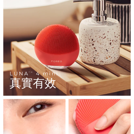
FAQ™ 101
FAQ™ 201
中國
LUNA™ 4 mini
面部提拉護理
預計送達日期
10/08/2026
NEW
issa™ 4 smile
UFO™ 3 mini
Clinical anti-aging
LED mask
For young skin, T-zone
Premium anti-aging skincare
哥倫比亞
預計送達日期
14/08/2026
Hybrid silicone sonic toothbrush
Red light therapy device for young skin
生髮
肌膚年輕化
克羅埃西亞
預計送達日期
10/08/2026
FAQ™ 102
FAQ™ 202
LUNA™ 4 go
BEAR™ 設備
FAQ™ 301
FAQ™ 501
issa™ 4 baby
UFO™ 3 go
Advanced clinical anti-aging
LED mask
For travel or gym bag
All premium facelift devices
NEW
賽普勒斯
預計送達日期
11/08/2026
LED hair strengthening scalp massager
Full-Spectrum Red Light Therapy
For ages 0-3
Portable red light therapy
捷克
預計送達日期
10/08/2026
FAQ™ 103
FAQ™ 211
LUNA™護膚
保健品
FAQ™ Scalp Serum
FAQ™ 502
issa™ Teeth Whitening Set
面膜
Luxurious clinical anti-aging set
Anti-aging neck & décolleté LED mask
Premium cleansers & balm
丹麥
預計送達日期
10/08/2026
LUNA
4 mini
TM
Scalp recovery probiotic serum
Full-Spectrum Red Light Therapy
Dual LED + sonic device & 18% PAP gel
Rejuvenation & hydration
真實有效
專業治療
愛沙尼亞
預計送達日期
10/08/2026
FAQ™ P1 Primer
FAQ™ 221
LUNA™ 設備
FAQ™護膚品
ISSA™ 設備
UFO™ 設備
Manuka honey primer
Anti-aging LED hand mask
芬蘭
FAQ™ Red Light Serum
預計送達日期
10/08/2026
All facial cleansing devices
All FAQ™ skincare
All silicone sonic toothbrushes
All deep facial hydration devices
法國
預計送達日期
10/08/2026
脫毛
身體護理
FAQ™護膚品
FAQ™護膚品
PEACH™ 2 Pro Max
BEAR™ 2 body
FAQ™產品
FAQ™ skincare
法屬玻里尼西亞
預計送達日期
14/08/2026
All FAQ™ skincare
All FAQ™ skincare