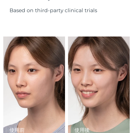
Advanced pore care essentials
以色列
預計送達日期
14/08/2026
For healthy hair
18% PAP
護膚品
男士
Based on third-party clinical trials
義大利
預計送達日期
10/08/2026
日本
預計送達日期
13/08/2026
澤西島
預計送達日期
15/08/2026
全部購買
哈薩克
預計送達日期
12/08/2026
FOREO APP
科威特
預計送達日期
10/08/2026
關於我們
拉脫維亞
預計送達日期
10/08/2026
黎巴嫩
預計送達日期
11/08/2026
立陶宛
預計送達日期
10/08/2026
盧森堡
預計送達日期
10/08/2026
使用前
使用後