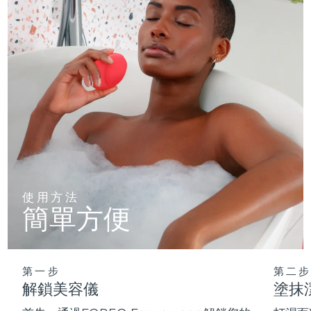
使用方法
簡單方便
第一步
第二步
解鎖美容儀
塗抹