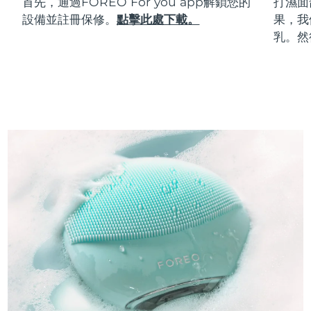
首先，通過FOREO For you app解鎖您的
打濕面
設備並註冊保修。
點擊此處下載。
果，我
乳。然