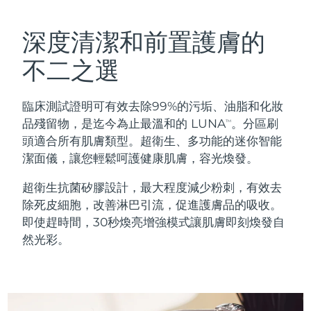
瑞典美膚護理
奧地利
預計送達日期
10/08/2026
深度清潔和前置護膚的
巴林
預計送達日期
11/08/2026
不二之選
面部清潔
緊致提拉
比利時
預計送達日期
10/08/2026
臨床測試證明可有效去除99%的污垢、油脂和化妝
LUNA™ 4 套裝
BEAR™ 2 套裝
百慕達
預計送達日期
16/08/2026
品殘留物，是迄今為止最溫和的 LUNA
。分區刷
TM
Anti-aging massage
Microcurrent toning
頭適合所有肌膚類型。超衛生、多功能的迷你智能
波士尼亞與赫塞哥維納
預計送達日期
13/08/2026
潔面儀，讓您輕鬆呵護健康肌膚，容光煥發。
補水保濕
口腔護理
LUNA™ 4 Plus
BEAR™ 2 go
汶萊
預計送達日期
15/08/2026
超衛生抗菌矽膠設計，最大程度減少粉刺，有效去
UFO™ 3 套裝
issa™ 4
Massage, LED heating
Microcurrent toning on-the-go
除死皮細胞，改善淋巴引流，促進護膚品的吸收。
FAQ™ 抗老護理
Deep facial hydration
Hybrid silicone sonic toothbrush
保加利亞
預計送達日期
10/08/2026
即使趕時間，30秒煥亮增強模式讓肌膚即刻煥發自
然光彩。
NEW
LUNA™ 4 Men
BEAR™ 2 eyes & lips
加拿大
預計送達日期
14/08/2026
UFO™ 3 LED
issa™ 4 plus
For men, anti-aging massage
Microcurrent line smoothing device
Near-infrared and red light therapy
Smart hybrid silicone sonic toothbrush
智利
預計送達日期
14/08/2026
device
抗老
LED 護理