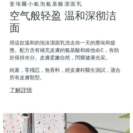
斐珞爾小氣泡氨基酸潔面乳
空气般轻盈 温和深彻洁
面
用這款溫和的泡沫潔面乳洗去你一天的塵埃和疲
憊。配方含有補充皮膚的氨基酸和維他命E，有助
於保持水分。皮膚柔嫩自然，閃耀健康光采。
純素，零殘忍，無香料，經皮膚科醫生測試，適合
所有皮膚類型。
了解詳情