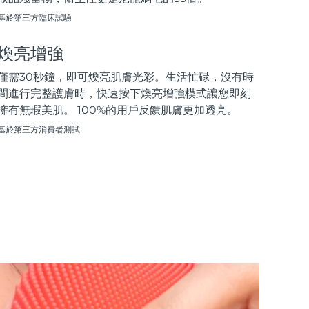
基於第三方臨床試驗
煥亮增強
僅需30秒鐘，即可煥亮肌膚光彩。生活忙碌，沒有時
間進行完整護膚時，快速按下煥亮增強模式讓您即刻
擁有無瑕美肌。 100%的用戶反饋肌膚更加透亮。
基於第三方消費者測試