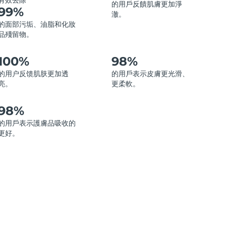
有效去除
的用戶反饋肌膚更加淨
99%
澈。
的面部污垢、油脂和化妝
品殘留物。
100%
98%
的用户反馈肌肤更加透
的用戶表示皮膚更光滑、
亮。
更柔軟。
98%
的用戶表示護膚品吸收的
更好。