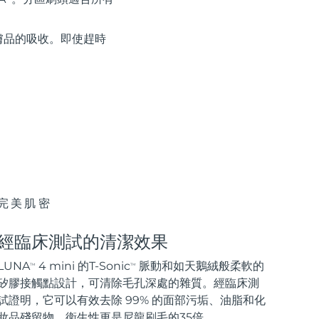
膚品的吸收。即使趕時
完美肌密
經臨床測試的清潔效果
LUNA
4 mini 的T-Sonic
脈動和如天鵝絨般柔軟的
TM
TM
矽膠接觸點設計，可清除毛孔深處的雜質。經臨床測
試證明，它可以有效去除 99% 的面部污垢、油脂和化
妝品殘留物，衛生性更是尼龍刷毛的35倍。