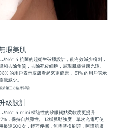
無瑕美肌
LUNA
4 抗菌的超衛生矽膠設計，能有效減少粉刺，
TM
溫和去除角質，去除死皮細胞，展現肌膚健康光澤。
96% 的用戶表示皮膚看起來更健康， 81% 的用戶表示
瑕疵減少。
基於第三方臨床試驗
升級設計
LUNA
4 mini 標誌性的矽膠觸點柔軟度更提升
TM
17%，保持自然彈性。 12檔脈動強度，單次充電可使
用長達500次，輕巧便攜，無需替換刷頭，呵護肌膚