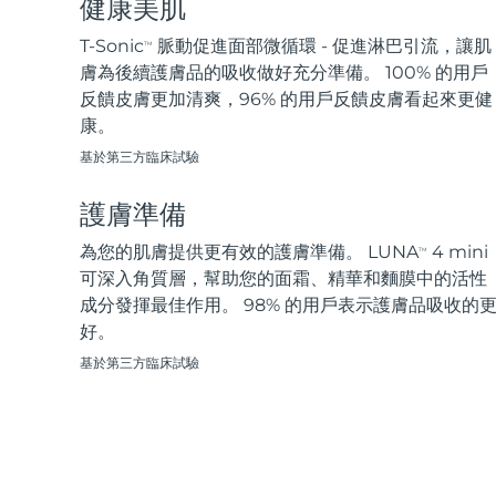
健康美肌
脫毛
FAQ™護膚品
身體護理
FAQ™護膚品
FAQ™產品
FAQ™ skincare
All FAQ™ skincare
All FAQ™ skincare
PEACH™ 2 Pro Max
BEAR™ 2 body
T-Sonic
脈動促進面部微循環 - 促進淋巴引流，讓肌
TM
All hair treatments
All FAQ™ skincare
Professional IPL hair removal device
Microcurrent body toning
膚為後續護膚品的吸收做好充分準備。 100% 的用戶
反饋皮膚更加清爽，96% 的用戶反饋皮膚看起來更健
FAQ™產品
FAQ™產品
康。
痘肌護理
FAQ™ products
眼部護理
All anti-aging treatments
All LED treatments
PEACH™ 2
LUNA™ 4 body
All toning treatments
基於第三方臨床試驗
ESPADA™ 2 plus
BEAR™ 2 eyes & lips
IPL hair removal
Massaging body brush
Recurring acne LED therapy
Microcurrent line smoothing device
護膚準備
PEACH™ 2 go
SUPERCHARGED™ serum
為您的肌膚提供更有效的護膚準備。 LUNA
4 mini
護發
毛孔護理
TM
ESPADA™ 2
IRIS™ 2
Travel-friendly IPL hair removal
Firming body serum
可深入角質層，幫助您的面霜、精華和麵膜中的活性
LUNA™ 4 hair
KIWI™ derma
Acne treatment device
Rejuvenating eye massager
成分發揮最佳作用。 98% 的用戶表示護膚品吸收的
NEW
2-in-1 LED scalp massager
Diamond microdermabrasion .
好。
PEACH™ Cooling Prep Gel
基於第三方臨床試驗
ESPADA™ Blemish Solution
眼部護膚
牙齒美白
Cooling IPL hair removal gel
FLIP™ play advanced
KIWI™
Concentrated acne gel
Advanced eye care treatment
issa™ Teeth Whitening Set
LED light hairbrush
Blackhead remover
Dual LED + sonic device & 18% PAP gel
更多的
ESPADA™ 設備
眼部護理設備
LUNA™ Dual-Peptide Scalp