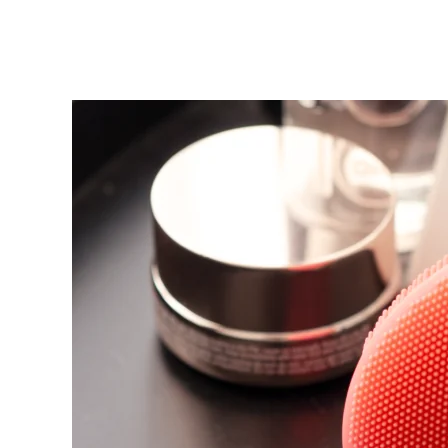
KIWI™ 皮肤护理
All acne treatment devices
All revitalizing eye massagers
Serum
issa™ Teeth Whitening Gel
Advanced pore care essentials
For healthy hair
18% PAP
護膚品
男士
全部購買
FOREO APP
關於我們