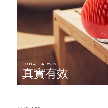
Near-infrared and red light therapy device
Smart hybrid silicone sonic toothbrush
抗老
LED 護理
LUNA™ 4 mini
面部提拉護理
FAQ™ 101
FAQ™ 201
UFO™ 3 mini
issa™ 4 smile
For young skin, T-zone
Premium anti-aging skincare
NEW
Clinical anti-aging
LED mask
Red light therapy device for young skin
Hybrid silicone sonic toothbrush
生髮
LUNA™ 4 go
BEAR™ 設備
肌膚年輕化
FAQ™ 102
FAQ™ 202
UFO™ 3 go
issa™ 4 baby
For travel or gym bag
All premium facelift devices
FAQ™ 301
FAQ™ 501
Advanced clinical anti-aging
LED mask
Portable red light therapy
For ages 0-3
NEW
LED hair strengthening scalp massager
Full-Spectrum Red Light Therapy
LUNA™護膚
LUNA
4 mini
FAQ™ 103
TM
FAQ™ 211
保健品
面膜
issa™ Teeth Whitening Set
Premium cleansers & balm
真實有效
FAQ™ Scalp Serum
FAQ™ 502
Luxurious clinical anti-aging set
Anti-aging neck & décolleté LED mask
Rejuvenation & hydration
Dual LED + sonic device & 18% PAP gel
Scalp recovery probiotic serum
Full-Spectrum Red Light Therapy
LUNA™ 設備
專業治療
FAQ™ P1 Primer
FAQ™ 221
UFO™ 設備
ISSA™ 設備
All facial cleansing devices
FAQ™護膚品
Manuka honey primer
Anti-aging LED hand mask
FAQ™ Red Light Serum
All deep facial hydration devices
All silicone sonic toothbrushes
All FAQ™ skincare