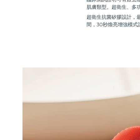
紅光療法
肌膚類型。超衛生、多
超衛生抗菌矽膠設計，
間，30秒煥亮增強模式
瑞典美膚護理
面部清潔
緊致提拉
LUNA™ 4 套裝
BEAR™ 2 套裝
Anti-aging massage
Microcurrent toning
補水保濕
口腔護理
LUNA™ 4 Plus
BEAR™ 2 go
UFO™ 3 套裝
issa™ 4
Massage, LED heating
Microcurrent toning on-the-go
Deep facial hydration
Hybrid silicone sonic toothbrush
FAQ™ 抗老護理
LUNA™ 4 Men
BEAR™ 2 eyes & lips
NEW
UFO™ 3 LED
issa™ 4 plus
For men, anti-aging massage
Microcurrent line smoothing device