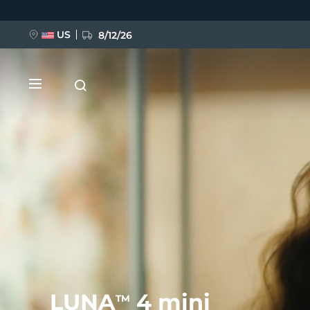
移
至
主
內
US
8/12/26
容
新品
BREAKING NEWS
FAQ™ Pure Beauty-Tech Elixir
LUNA
4 mini
TM