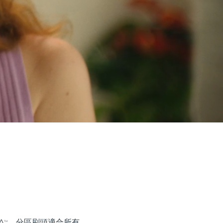
A
。分區刷頭適合所有
TM