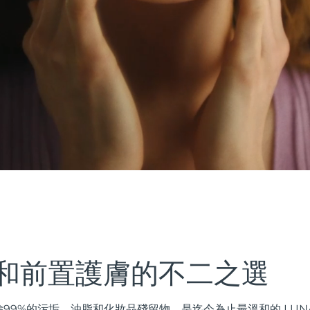
和前置護膚的不二之選
99%的污垢、油脂和化妝品殘留物，是迄今為止最溫和的 LUN