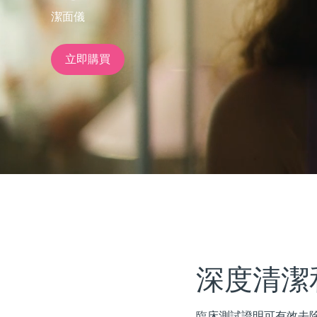
潔面儀
issa™ Teeth Whitening Set
立即購買
FAQ™ Dual LED Panel
熱門產品
特別優惠
暢銷產品
深度清潔
臨床測試證明可有效去除