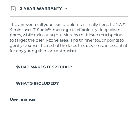
2 YEAR WARRANTY
阿拉伯聯合大公國
預計送達日期
8/9/26
Ordering today registers you for full FOREO
warranty coverage. This means if you experience
issues within 2-year of purchase, FOREO will
The answer to all your skin problems is finally here. LUNA™
英國
預計送達日期
8/8/26
replace your product free of charge.
4 mini uses T-Sonic™ massage to effortlessly deep clean
pores, while exfoliating dull skin. With thicker touchpoints
to target the oiler T-zone area, and thinner touchpoints to
美國
預計送達日期
8/9/26
gently cleanse the rest of the face, this device is an essential
for any young skincare enthusiast.
烏茲別克
預計送達日期
8/13/26
WHAT MAKES IT SPECIAL?
越南
預計送達日期
8/14/26
Clinically proven to remove 99% of dirt, oil & makeup
residue.
WHAT’S INCLUDED?
100% of users report more refreshed & radiant skin.
LUNA
4 mini
™
96% of users report healthier-looking skin. 81% report
User manual
USB charging cable
reduced blemishes.
Travel pouch
98% of users experience better absorption of skincare
products.
Quick start guide
2-zone brush head & quick 30-second Glow Boost
General manual
mode for ultimate ease.
2-year warranty (Spain, Portugal, Sweden: 3-year
12 intensities, lightweight, and ergonomically designed