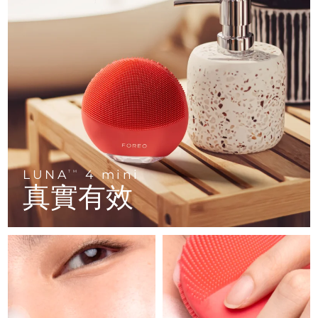
FAQ™ 101
FAQ™ 201
中國
LUNA™ 4 mini
面部提拉護理
預計送達日期
8/8/26
NEW
issa™ 4 smile
UFO™ 3 mini
Clinical anti-aging
LED mask
For young skin, T-zone
Premium anti-aging skincare
哥倫比亞
預計送達日期
8/12/26
Hybrid silicone sonic toothbrush
Red light therapy device for young skin
生髮
肌膚年輕化
克羅埃西亞
預計送達日期
8/8/26
FAQ™ 102
FAQ™ 202
LUNA™ 4 go
BEAR™ 設備
FAQ™ 301
FAQ™ 501
issa™ 4 baby
UFO™ 3 go
Advanced clinical anti-aging
LED mask
For travel or gym bag
All premium facelift devices
NEW
賽普勒斯
預計送達日期
8/9/26
LED hair strengthening scalp massager
Full-Spectrum Red Light Therapy
For ages 0-3
Portable red light therapy
捷克
預計送達日期
8/8/26
FAQ™ 103
FAQ™ 211
LUNA™護膚
保健品
FAQ™ Scalp Serum
FAQ™ 502
issa™ Teeth Whitening Set
面膜
Luxurious clinical anti-aging set
Anti-aging neck & décolleté LED mask
Premium cleansers & balm
丹麥
預計送達日期
8/8/26
LUNA
4 mini
TM
Scalp recovery probiotic serum
Full-Spectrum Red Light Therapy
Dual LED + sonic device & 18% PAP gel
Rejuvenation & hydration
真實有效
專業治療
愛沙尼亞
預計送達日期
8/8/26
FAQ™ P1 Primer
FAQ™ 221
LUNA™ 設備
FAQ™護膚品
ISSA™ 設備
UFO™ 設備
Manuka honey primer
Anti-aging LED hand mask
芬蘭
FAQ™ Red Light Serum
預計送達日期
8/8/26
All facial cleansing devices
All FAQ™ skincare
All silicone sonic toothbrushes
All deep facial hydration devices
法國
預計送達日期
8/8/26
脫毛
身體護理
FAQ™護膚品
FAQ™護膚品
PEACH™ 2 Pro Max
BEAR™ 2 body
FAQ™產品
FAQ™ skincare
法屬玻里尼西亞
預計送達日期
8/12/26
All FAQ™ skincare
All FAQ™ skincare