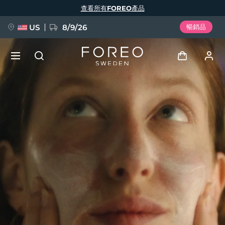
移
查看所有FOREO產品
至
主
內
容
US
8/9/26
暢銷品
新品
登入
語言
BREAKING NEWS
用戶信息
English
Deutsch
Español
我的設備
FAQ™ Pure Beauty-Tech Elixir
Français
Italiano
Português
我的訂單
Polski
Svenska
Русский
Türkçe
简体中文
繁體中文
我的地址
issa™ Teeth Whitening Set
我的訂閱