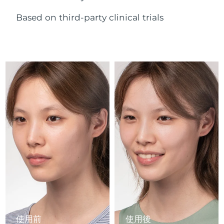
Advanced pore care essentials
以色列
預計送達日期
8/12/26
For healthy hair
18% PAP
護膚品
男士
Based on third-party clinical trials
義大利
預計送達日期
8/8/26
日本
預計送達日期
8/11/26
澤西島
預計送達日期
8/13/26
全部購買
哈薩克
預計送達日期
8/10/26
FOREO APP
科威特
預計送達日期
8/8/26
關於我們
拉脫維亞
預計送達日期
8/8/26
黎巴嫩
預計送達日期
8/9/26
立陶宛
預計送達日期
8/8/26
盧森堡
預計送達日期
8/8/26
使用前
使用後