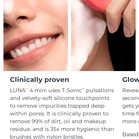
Professional IPL hair removal device
Microcurrent body toning
All hair treatments
All FAQ™ skincare
德國
預計送達日期
8/8/26
FAQ™產品
FAQ™產品
痘肌護理
眼部護理
直布羅陀
PEACH™ 2
LUNA™ 4 body
預計送達日期
8/12/26
FAQ™ products
All anti-aging treatments
All LED treatments
ESPADA™ 2 plus
BEAR™ 2 eyes & lips
IPL hair removal
Massaging body brush
All toning treatments
希臘
預計送達日期
8/8/26
Recurring acne LED therapy
Microcurrent line smoothing device
中國香港特別行政區
預計送達日期
8/9/26
PEACH™ 2 go
SUPERCHARGED™ serum
護發
毛孔護理
ESPADA™ 2
IRIS™ 2
Travel-friendly IPL hair removal
Firming body serum
匈牙利
LUNA™ 4 hair
預計送達日期
8/8/26
KIWI™ derma
Acne treatment device
Rejuvenating eye massager
NEW
2-in-1 LED scalp massager
Diamond microdermabrasion .
Clinically proven
Glow
冰島
預計送達日期
8/9/26
PEACH™ Cooling Prep Gel
LUNA
4 mini uses T-Sonic
pulsations
Reveal
TM
TM
ESPADA™ Blemish Solution
眼部護膚
牙齒美白
Cooling IPL hair removal gel
印尼
預計送達日期
8/6/26
and velvety-soft silicone touchpoints
secon
FLIP™ play advanced
KIWI™
Concentrated acne gel
Advanced eye care treatment
issa™ Teeth Whitening Set
to remove impurities trapped deep
gets y
LED light hairbrush
Blackhead remover
愛爾蘭
預計送達日期
8/8/26
更多的
within pores. It is clinically proven to
time f
Dual LED + sonic device & 18% PAP gel
remove 99% of dirt, oil and makeup
more r
ESPADA™ 設備
眼部護理設備
曼島
預計送達日期
8/10/26
LUNA™ Dual-Peptide Scalp
residue, and is 35x more hygienic than
KIWI™ 皮肤护理
All acne treatment devices
All revitalizing eye massagers
Serum
Based 
issa™ Teeth Whitening Gel
brushes with nylon bristles.