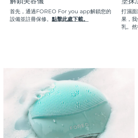
解鎖美容儀
塗抹
首先，通過FOREO For you app解鎖您的
打濕面
設備並註冊保修。
點擊此處下載。
果，我
乳。然