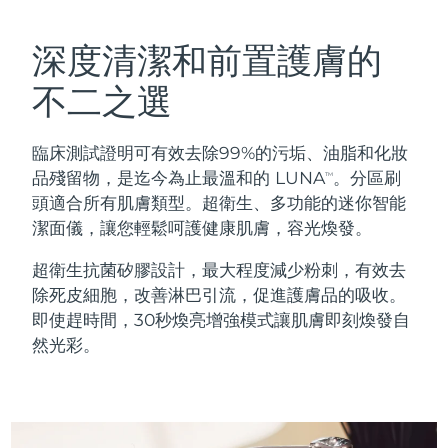
瑞典美膚護理
奧地利
預計送達日期
8/8/26
深度清潔和前置護膚的
巴林
預計送達日期
8/9/26
不二之選
面部清潔
緊致提拉
比利時
預計送達日期
8/8/26
臨床測試證明可有效去除99%的污垢、油脂和化妝
LUNA™ 4 套裝
BEAR™ 2 套裝
百慕達
預計送達日期
8/14/26
品殘留物，是迄今為止最溫和的 LUNA
。分區刷
TM
Anti-aging massage
Microcurrent toning
頭適合所有肌膚類型。超衛生、多功能的迷你智能
波士尼亞與赫塞哥維納
預計送達日期
8/11/26
潔面儀，讓您輕鬆呵護健康肌膚，容光煥發。
補水保濕
口腔護理
LUNA™ 4 Plus
BEAR™ 2 go
汶萊
預計送達日期
8/13/26
超衛生抗菌矽膠設計，最大程度減少粉刺，有效去
UFO™ 3 套裝
issa™ 4
Massage, LED heating
Microcurrent toning on-the-go
除死皮細胞，改善淋巴引流，促進護膚品的吸收。
FAQ™ 抗老護理
Deep facial hydration
Hybrid silicone sonic toothbrush
保加利亞
預計送達日期
8/8/26
即使趕時間，30秒煥亮增強模式讓肌膚即刻煥發自
然光彩。
NEW
LUNA™ 4 Men
BEAR™ 2 eyes & lips
加拿大
預計送達日期
8/12/26
UFO™ 3 LED
issa™ 4 plus
For men, anti-aging massage
Microcurrent line smoothing device
Near-infrared and red light therapy
Smart hybrid silicone sonic toothbrush
智利
預計送達日期
8/12/26
device
抗老
LED 護理