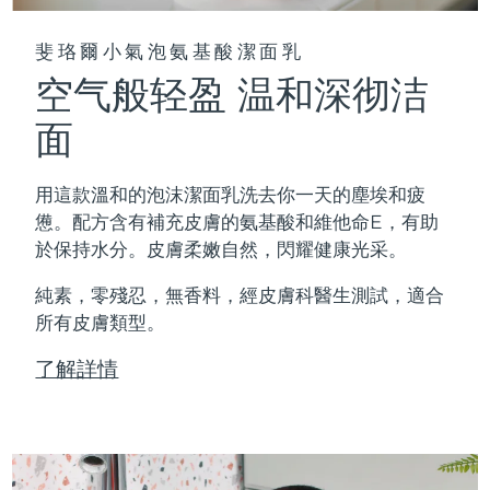
斐珞爾小氣泡氨基酸潔面乳
空气般轻盈 温和深彻洁
面
用這款溫和的泡沫潔面乳洗去你一天的塵埃和疲
憊。配方含有補充皮膚的氨基酸和維他命E，有助
於保持水分。皮膚柔嫩自然，閃耀健康光采。
純素，零殘忍，無香料，經皮膚科醫生測試，適合
所有皮膚類型。
了解詳情