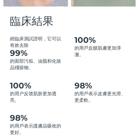
中國澳門特別行政區
預計送達日期
8/10/26
臨床結果
馬來西亞
預計送達日期
8/11/26
馬爾他
預計送達日期
8/8/26
100%
經臨床測試證明，它可以
有效去除
的用戶反饋肌膚更加淨
99%
墨西哥
預計送達日期
8/12/26
澈。
的面部污垢、油脂和化妝
摩納哥
預計送達日期
8/9/26
品殘留物。
荷蘭
預計送達日期
8/8/26
100%
98%
的用户反馈肌肤更加透
的用戶表示皮膚更光滑、
紐西蘭
預計送達日期
8/8/26
亮。
更柔軟。
挪威
預計送達日期
8/8/26
98%
阿曼
預計送達日期
8/11/26
的用戶表示護膚品吸收的
更好。
菲律賓
預計送達日期
8/11/26