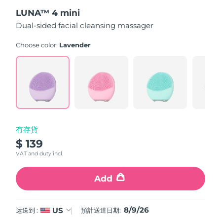
out
斯洛伐克
預計送達日期
8/8/26
LUNA™ 4 mini
of
5
Dual-sided facial cleansing massager
stars,
斯洛維尼亞
預計送達日期
8/8/26
average
rating
Choose color:
Lavender
value.
南非
預計送達日期
8/16/26
Read
545
Reviews.
南韓
預計送達日期
8/10/26
Same
page
link.
西班牙
預計送達日期
8/8/26
瑞典
預計送達日期
8/8/26
有存貨
$ 139
瑞士
預計送達日期
8/8/26
VAT and duty incl.
台灣
預計送達日期
8/13/26
Add
泰國
預計送達日期
8/12/26
8/9/26
US
运送到 :
預計送達日期:
土耳其
預計送達日期
8/9/26