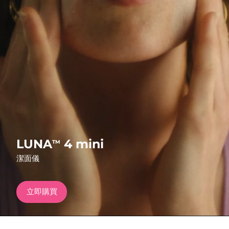
發貨國家
美國
預計送達日期
8/9/26
FAQ™ Dual LED Panel
英國
預計送達日期
8/8/26
熱門產品
西班牙
預計送達日期
8/8/26
澳洲
預計送達日期
8/11/26
法國
預計送達日期
8/8/26
特別優惠
暢銷產品
LUNA
4 mini
TM
德國
預計送達日期
8/8/26
潔面儀
加拿大
預計送達日期
8/12/26
立即購買
紅光療法
澳洲
預計送達日期
8/11/26