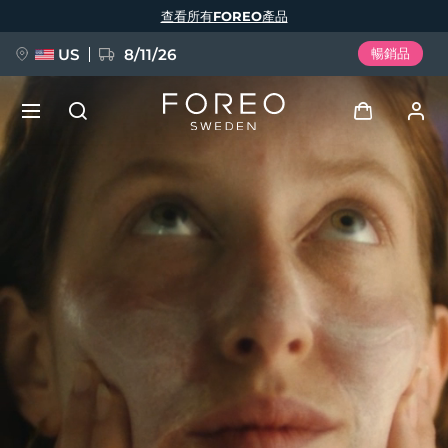
移
查看所有FOREO產品
至
主
內
容
US
8/11/26
暢銷品
新品
登入
語言
BREAKING NEWS
用戶信息
English
Deutsch
Español
我的設備
FAQ™ Pure Beauty-Tech Elixir
Français
Italiano
Português
我的訂單
Polski
Svenska
Русский
Türkçe
简体中文
繁體中文
我的地址
issa™ Teeth Whitening Set
我的訂閱