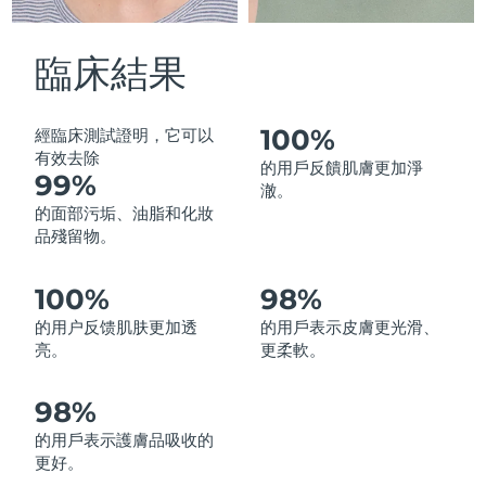
中國澳門特別行政區
預計送達日期
8/12/26
臨床結果
馬來西亞
預計送達日期
8/13/26
馬爾他
預計送達日期
8/10/26
100%
經臨床測試證明，它可以
有效去除
的用戶反饋肌膚更加淨
99%
墨西哥
預計送達日期
8/14/26
澈。
的面部污垢、油脂和化妝
摩納哥
預計送達日期
8/11/26
品殘留物。
荷蘭
預計送達日期
8/10/26
100%
98%
的用户反馈肌肤更加透
的用戶表示皮膚更光滑、
紐西蘭
預計送達日期
8/10/26
亮。
更柔軟。
挪威
預計送達日期
8/10/26
98%
阿曼
預計送達日期
8/13/26
的用戶表示護膚品吸收的
更好。
菲律賓
預計送達日期
8/13/26