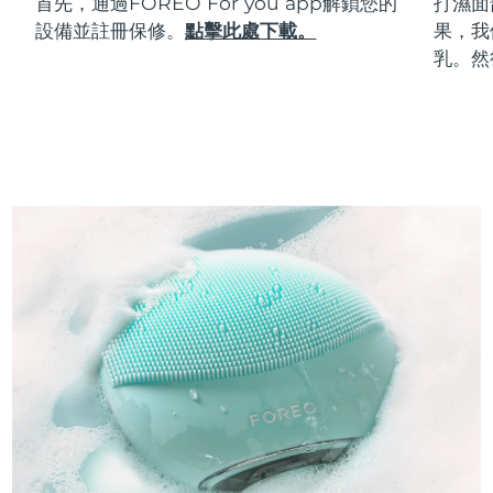
首先，通過FOREO For you app解鎖您的
打濕面
設備並註冊保修。
點擊此處下載。
果，我
乳。然