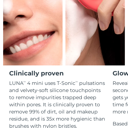
Professional IPL hair removal device
Microcurrent body toning
All hair treatments
All FAQ™ skincare
德國
預計送達日期
8/10/26
FAQ™產品
FAQ™產品
痘肌護理
眼部護理
直布羅陀
PEACH™ 2
LUNA™ 4 body
預計送達日期
8/14/26
FAQ™ products
All anti-aging treatments
All LED treatments
ESPADA™ 2 plus
BEAR™ 2 eyes & lips
IPL hair removal
Massaging body brush
All toning treatments
希臘
預計送達日期
8/10/26
Recurring acne LED therapy
Microcurrent line smoothing device
中國香港特別行政區
預計送達日期
8/11/26
PEACH™ 2 go
SUPERCHARGED™ serum
護發
毛孔護理
ESPADA™ 2
IRIS™ 2
Travel-friendly IPL hair removal
Firming body serum
匈牙利
LUNA™ 4 hair
預計送達日期
8/10/26
KIWI™ derma
Acne treatment device
Rejuvenating eye massager
NEW
2-in-1 LED scalp massager
Diamond microdermabrasion .
Clinically proven
Glow
冰島
預計送達日期
8/11/26
PEACH™ Cooling Prep Gel
LUNA
4 mini uses T-Sonic
pulsations
Reveal
TM
TM
ESPADA™ Blemish Solution
眼部護膚
牙齒美白
Cooling IPL hair removal gel
印尼
預計送達日期
8/8/26
and velvety-soft silicone touchpoints
secon
FLIP™ play advanced
KIWI™
Concentrated acne gel
Advanced eye care treatment
issa™ Teeth Whitening Set
to remove impurities trapped deep
gets y
LED light hairbrush
Blackhead remover
愛爾蘭
預計送達日期
8/10/26
更多的
within pores. It is clinically proven to
time f
Dual LED + sonic device & 18% PAP gel
remove 99% of dirt, oil and makeup
more r
ESPADA™ 設備
眼部護理設備
曼島
預計送達日期
8/12/26
LUNA™ Dual-Peptide Scalp
residue, and is 35x more hygienic than
KIWI™ 皮肤护理
All acne treatment devices
All revitalizing eye massagers
Serum
Based 
issa™ Teeth Whitening Gel
brushes with nylon bristles.