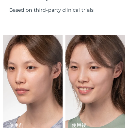
Advanced pore care essentials
以色列
預計送達日期
8/14/26
For healthy hair
18% PAP
護膚品
男士
Based on third-party clinical trials
義大利
預計送達日期
8/10/26
日本
預計送達日期
8/13/26
澤西島
預計送達日期
8/15/26
全部購買
哈薩克
預計送達日期
8/12/26
FOREO APP
科威特
預計送達日期
8/10/26
關於我們
拉脫維亞
預計送達日期
8/10/26
黎巴嫩
預計送達日期
8/11/26
立陶宛
預計送達日期
8/10/26
盧森堡
預計送達日期
8/10/26
使用前
使用後