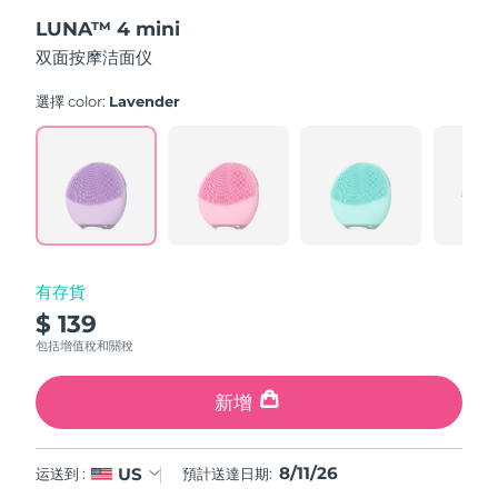
out
斯洛伐克
預計送達日期
8/10/26
LUNA™ 4 mini
of
5
双面按摩洁面仪
stars,
斯洛維尼亞
預計送達日期
8/10/26
average
rating
選擇 color:
Lavender
value.
南非
預計送達日期
8/18/26
Read
545
Reviews.
南韓
預計送達日期
8/12/26
Same
page
link.
西班牙
預計送達日期
8/10/26
瑞典
預計送達日期
8/10/26
有存貨
$ 139
瑞士
預計送達日期
8/10/26
包括增值稅和關稅
台灣
預計送達日期
8/15/26
新增
泰國
預計送達日期
8/14/26
8/11/26
US
运送到 :
預計送達日期:
土耳其
預計送達日期
8/11/26