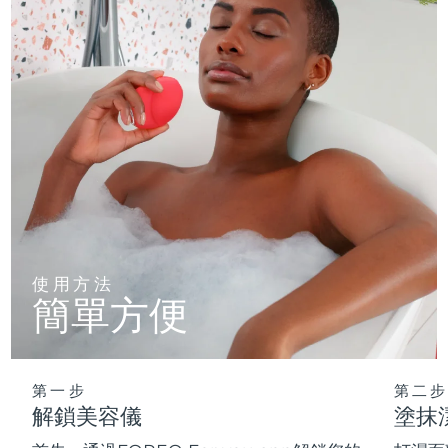
使用方法
簡單方便
第一步
第二步
解鎖美容儀
塗抹