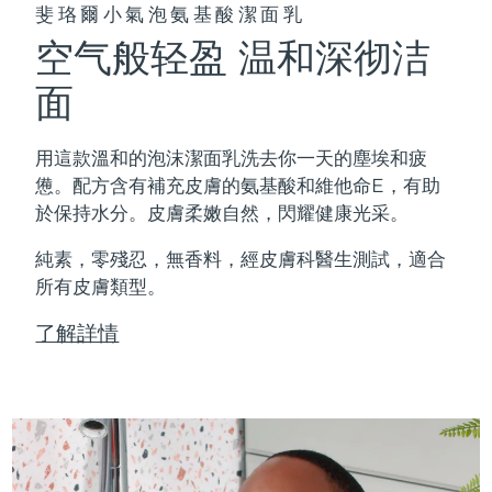
斐珞爾小氣泡氨基酸潔面乳
空气般轻盈 温和深彻洁
面
用這款溫和的泡沫潔面乳洗去你一天的塵埃和疲
憊。配方含有補充皮膚的氨基酸和維他命E，有助
於保持水分。皮膚柔嫩自然，閃耀健康光采。
純素，零殘忍，無香料，經皮膚科醫生測試，適合
所有皮膚類型。
了解詳情