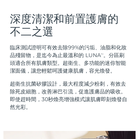
瑞典美膚護理
奧地利
預計送達日期
8/10/26
深度清潔和前置護膚的
巴林
預計送達日期
8/11/26
不二之選
面部清潔
緊致提拉
比利時
預計送達日期
8/10/26
臨床測試證明可有效去除99%的污垢、油脂和化妝
LUNA™ 4 套裝
BEAR™ 2 套裝
百慕達
預計送達日期
8/16/26
品殘留物，是迄今為止最溫和的 LUNA
。分區刷
TM
Anti-aging massage
Microcurrent toning
頭適合所有肌膚類型。超衛生、多功能的迷你智能
波士尼亞與赫塞哥維納
預計送達日期
8/13/26
潔面儀，讓您輕鬆呵護健康肌膚，容光煥發。
補水保濕
口腔護理
LUNA™ 4 Plus
BEAR™ 2 go
汶萊
預計送達日期
8/15/26
超衛生抗菌矽膠設計，最大程度減少粉刺，有效去
UFO™ 3 套裝
issa™ 4
Massage, LED heating
Microcurrent toning on-the-go
除死皮細胞，改善淋巴引流，促進護膚品的吸收。
FAQ™ 抗老護理
Deep facial hydration
Hybrid silicone sonic toothbrush
保加利亞
預計送達日期
8/10/26
即使趕時間，30秒煥亮增強模式讓肌膚即刻煥發自
然光彩。
NEW
LUNA™ 4 Men
BEAR™ 2 eyes & lips
加拿大
預計送達日期
8/14/26
UFO™ 3 LED
issa™ 4 plus
For men, anti-aging massage
Microcurrent line smoothing device
Near-infrared and red light therapy
Smart hybrid silicone sonic toothbrush
智利
預計送達日期
8/14/26
device
抗老
LED 護理