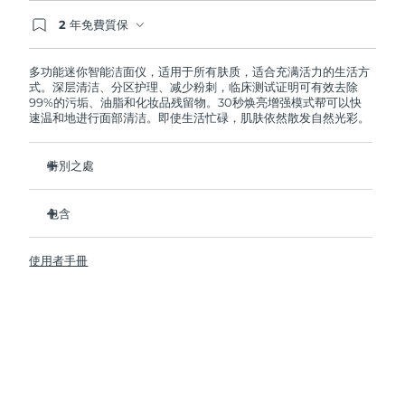
2 年免費質保
阿拉伯聯合大公國
預計送達日期
8/11/26
如果您在2年質保期內發現任何非人為品質問題，
FOREO將免費為您更換產品。
多功能迷你智能洁面仪，适用于所有肤质，适合充满活力的生活方
英國
預計送達日期
8/10/26
式。深层清洁、分区护理、减少粉刺，临床测试证明可有效去除
99%的污垢、油脂和化妆品残留物。30秒焕亮增强模式帮可以快
速温和地进行面部清洁。即使生活忙碌，肌肤依然散发自然光彩。
美國
預計送達日期
8/11/26
烏茲別克
特別之處
預計送達日期
8/15/26
衛生性是尼龍刷頭的35倍。
越南
預計送達日期
8/16/26
包含
100%的用戶反饋肌膚更加淨澈，透亮。
96%的用戶反饋肌膚看上去更健康。
LUNA
4 mini
™
使用者手冊
98% 的用戶表示護膚品吸收的更好。
USB 充電線
雙面刷頭和30秒煥亮增強模式探索更便捷清潔方式。
旅行袋
12檔脈動強度，輕便小巧，人體工程學設計貼合面部輪廓。
快速操作指南
基本操作指南
2年質保 (西班牙、葡萄牙、瑞典：3年質保)