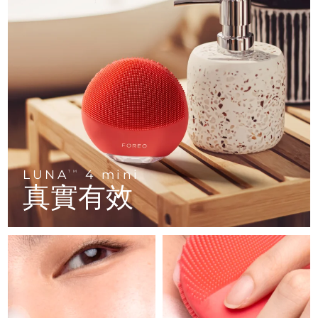
FAQ™ 101
FAQ™ 201
中國
LUNA™ 4 mini
面部提拉護理
預計送達日期
8/10/26
NEW
issa™ 4 smile
UFO™ 3 mini
Clinical anti-aging
LED mask
For young skin, T-zone
Premium anti-aging skincare
哥倫比亞
預計送達日期
8/14/26
Hybrid silicone sonic toothbrush
Red light therapy device for young skin
生髮
肌膚年輕化
克羅埃西亞
預計送達日期
8/10/26
FAQ™ 102
FAQ™ 202
LUNA™ 4 go
BEAR™ 設備
FAQ™ 301
FAQ™ 501
issa™ 4 baby
UFO™ 3 go
Advanced clinical anti-aging
LED mask
For travel or gym bag
All premium facelift devices
NEW
賽普勒斯
預計送達日期
8/11/26
LED hair strengthening scalp massager
Full-Spectrum Red Light Therapy
For ages 0-3
Portable red light therapy
捷克
預計送達日期
8/10/26
FAQ™ 103
FAQ™ 211
LUNA™護膚
保健品
FAQ™ Scalp Serum
FAQ™ 502
issa™ Teeth Whitening Set
面膜
Luxurious clinical anti-aging set
Anti-aging neck & décolleté LED mask
Premium cleansers & balm
丹麥
預計送達日期
8/10/26
LUNA
4 mini
TM
Scalp recovery probiotic serum
Full-Spectrum Red Light Therapy
Dual LED + sonic device & 18% PAP gel
Rejuvenation & hydration
真實有效
專業治療
愛沙尼亞
預計送達日期
8/10/26
FAQ™ P1 Primer
FAQ™ 221
LUNA™ 設備
FAQ™護膚品
ISSA™ 設備
UFO™ 設備
Manuka honey primer
Anti-aging LED hand mask
芬蘭
FAQ™ Red Light Serum
預計送達日期
8/10/26
All facial cleansing devices
All FAQ™ skincare
All silicone sonic toothbrushes
All deep facial hydration devices
法國
預計送達日期
8/10/26
脫毛
身體護理
FAQ™護膚品
FAQ™護膚品
PEACH™ 2 Pro Max
BEAR™ 2 body
FAQ™產品
FAQ™ skincare
法屬玻里尼西亞
預計送達日期
8/14/26
All FAQ™ skincare
All FAQ™ skincare