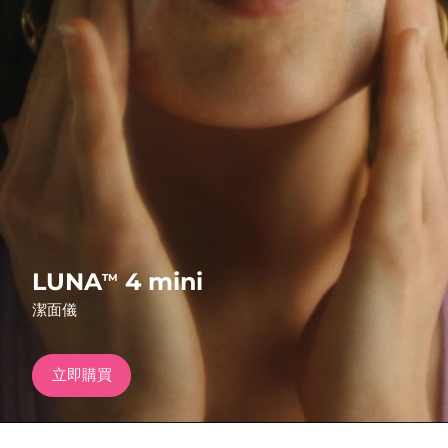
發貨國家
美國
預計送達日期
8/11/26
FAQ™ Dual LED Panel
英國
預計送達日期
8/10/26
熱門產品
西班牙
預計送達日期
8/10/26
澳洲
預計送達日期
8/13/26
法國
預計送達日期
8/10/26
特別優惠
暢銷產品
LUNA
4 mini
TM
德國
預計送達日期
8/10/26
潔面儀
加拿大
預計送達日期
8/14/26
立即購買
紅光療法
澳洲
預計送達日期
8/13/26