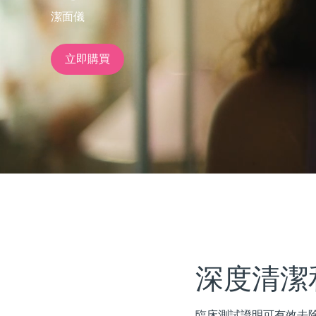
潔面儀
issa™ Teeth Whitening Set
立即購買
FAQ™ Dual LED Panel
熱門產品
特別優惠
暢銷產品
深度清潔
臨床測試證明可有效去除