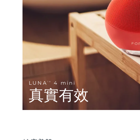
Near-infrared and red light therapy device
Smart hybrid silicone sonic toothbrush
抗老
LED 護理
LUNA™ 4 mini
面部提拉護理
FAQ™ 101
FAQ™ 201
UFO™ 3 mini
issa™ 4 smile
For young skin, T-zone
Premium anti-aging skincare
NEW
Clinical anti-aging
LED mask
Red light therapy device for young skin
Hybrid silicone sonic toothbrush
生髮
LUNA™ 4 go
BEAR™ 設備
肌膚年輕化
FAQ™ 102
FAQ™ 202
UFO™ 3 go
issa™ 4 baby
For travel or gym bag
All premium facelift devices
FAQ™ 301
FAQ™ 501
Advanced clinical anti-aging
LED mask
Portable red light therapy
For ages 0-3
NEW
LED hair strengthening scalp massager
Full-Spectrum Red Light Therapy
LUNA™護膚
LUNA
4 mini
FAQ™ 103
TM
FAQ™ 211
保健品
面膜
issa™ Teeth Whitening Set
Premium cleansers & balm
真實有效
FAQ™ Scalp Serum
FAQ™ 502
Luxurious clinical anti-aging set
Anti-aging neck & décolleté LED mask
Rejuvenation & hydration
Dual LED + sonic device & 18% PAP gel
Scalp recovery probiotic serum
Full-Spectrum Red Light Therapy
LUNA™ 設備
專業治療
FAQ™ P1 Primer
FAQ™ 221
UFO™ 設備
ISSA™ 設備
All facial cleansing devices
FAQ™護膚品
Manuka honey primer
Anti-aging LED hand mask
FAQ™ Red Light Serum
All deep facial hydration devices
All silicone sonic toothbrushes
All FAQ™ skincare