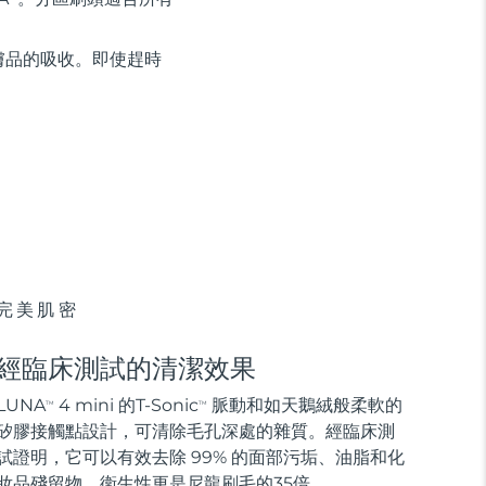
膚品的吸收。即使趕時
完美肌密
經臨床測試的清潔效果
LUNA
4 mini 的T-Sonic
脈動和如天鵝絨般柔軟的
TM
TM
矽膠接觸點設計，可清除毛孔深處的雜質。經臨床測
試證明，它可以有效去除 99% 的面部污垢、油脂和化
妝品殘留物，衛生性更是尼龍刷毛的35倍。