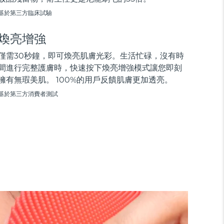
基於第三方臨床試驗
煥亮增強
僅需30秒鐘，即可煥亮肌膚光彩。生活忙碌，沒有時
間進行完整護膚時，快速按下煥亮增強模式讓您即刻
擁有無瑕美肌。 100%的用戶反饋肌膚更加透亮。
基於第三方消費者測試