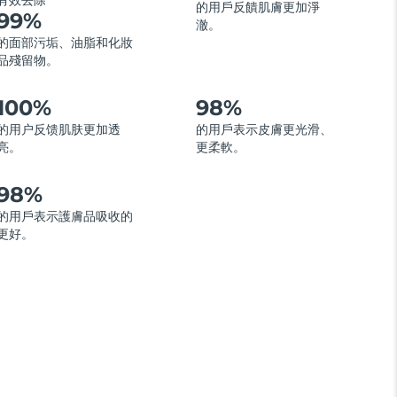
有效去除
的用戶反饋肌膚更加淨
99%
澈。
的面部污垢、油脂和化妝
品殘留物。
100%
98%
的用户反馈肌肤更加透
的用戶表示皮膚更光滑、
亮。
更柔軟。
98%
的用戶表示護膚品吸收的
更好。