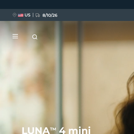
移
至
主
內
US
8/10/26
容
新品
BREAKING NEWS
FAQ™ Pure Beauty-Tech Elixir
LUNA
4 mini
TM