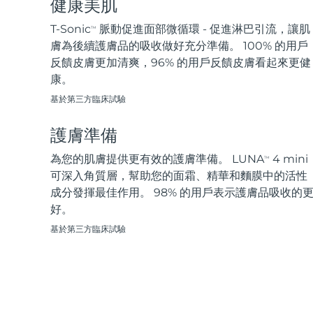
健康美肌
脫毛
FAQ™護膚品
身體護理
FAQ™護膚品
FAQ™產品
FAQ™ skincare
All FAQ™ skincare
All FAQ™ skincare
PEACH™ 2 Pro Max
BEAR™ 2 body
T-Sonic
脈動促進面部微循環 - 促進淋巴引流，讓肌
TM
All hair treatments
All FAQ™ skincare
Professional IPL hair removal device
Microcurrent body toning
膚為後續護膚品的吸收做好充分準備。 100% 的用戶
反饋皮膚更加清爽，96% 的用戶反饋皮膚看起來更健
FAQ™產品
FAQ™產品
康。
痘肌護理
FAQ™ products
眼部護理
All anti-aging treatments
All LED treatments
PEACH™ 2
LUNA™ 4 body
All toning treatments
基於第三方臨床試驗
ESPADA™ 2 plus
BEAR™ 2 eyes & lips
IPL hair removal
Massaging body brush
Recurring acne LED therapy
Microcurrent line smoothing device
護膚準備
PEACH™ 2 go
SUPERCHARGED™ serum
為您的肌膚提供更有效的護膚準備。 LUNA
4 mini
護發
毛孔護理
TM
ESPADA™ 2
IRIS™ 2
Travel-friendly IPL hair removal
Firming body serum
可深入角質層，幫助您的面霜、精華和麵膜中的活性
LUNA™ 4 hair
KIWI™ derma
Acne treatment device
Rejuvenating eye massager
成分發揮最佳作用。 98% 的用戶表示護膚品吸收的
NEW
2-in-1 LED scalp massager
Diamond microdermabrasion .
好。
PEACH™ Cooling Prep Gel
基於第三方臨床試驗
ESPADA™ Blemish Solution
眼部護膚
牙齒美白
Cooling IPL hair removal gel
FLIP™ play advanced
KIWI™
Concentrated acne gel
Advanced eye care treatment
issa™ Teeth Whitening Set
LED light hairbrush
Blackhead remover
Dual LED + sonic device & 18% PAP gel
更多的
ESPADA™ 設備
眼部護理設備
LUNA™ Dual-Peptide Scalp