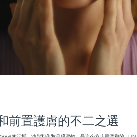
和前置護膚的不二之選
99%的污垢、油脂和化妝品殘留物，是迄今為止最溫和的 LUN