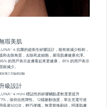
無瑕美肌
LUNA
4 抗菌的超衛生矽膠設計，能有效減少粉刺，
TM
溫和去除角質，去除死皮細胞，展現肌膚健康光澤。
96% 的用戶表示皮膚看起來更健康， 81% 的用戶表示
瑕疵減少。
基於第三方臨床試驗
升級設計
LUNA
4 mini 標誌性的矽膠觸點柔軟度更提升
TM
17%，保持自然彈性。 12檔脈動強度，單次充電可使
用長達500次，輕巧便攜，無需替換刷頭，呵護肌膚