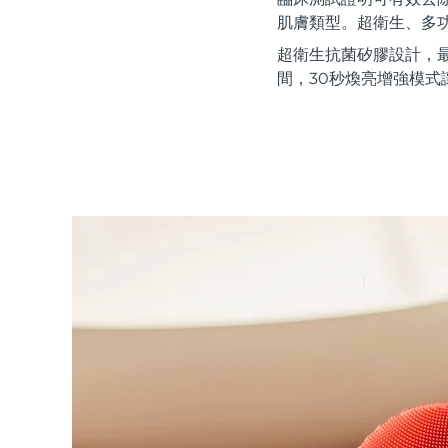
紅光療法
肌膚類型。超衛生、多
超衛生抗菌矽膠設計，
間，30秒煥亮增強模式
瑞典美膚護理
面部清潔
緊致提拉
LUNA™ 4 套裝
BEAR™ 2 套裝
Anti-aging massage
Microcurrent toning
補水保濕
口腔護理
LUNA™ 4 Plus
BEAR™ 2 go
UFO™ 3 套裝
issa™ 4
Massage, LED heating
Microcurrent toning on-the-go
Deep facial hydration
Hybrid silicone sonic toothbrush
FAQ™ 抗老護理
LUNA™ 4 Men
BEAR™ 2 eyes & lips
NEW
UFO™ 3 LED
issa™ 4 plus
For men, anti-aging massage
Microcurrent line smoothing device