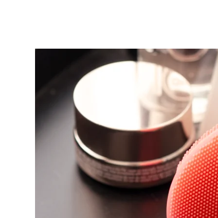
KIWI™ 皮肤护理
All acne treatment devices
All revitalizing eye massagers
Serum
issa™ Teeth Whitening Gel
Advanced pore care essentials
For healthy hair
18% PAP
護膚品
男士
全部購買
FOREO APP
關於我們