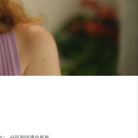
A
。分區刷頭適合所有
TM