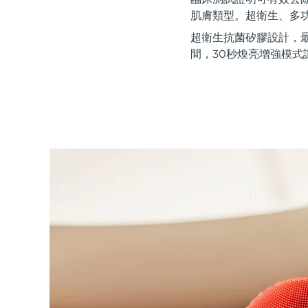
紅光療法
肌膚類型。超衛生、多
超衛生抗菌矽膠設計，
間，30秒煥亮增強模式
瑞典美膚護理
面部清潔
緊致提拉
LUNA™ 4 套裝
BEAR™ 2 套裝
Anti-aging massage
Microcurrent toning
補水保濕
口腔護理
LUNA™ 4 Plus
BEAR™ 2 go
UFO™ 3 套裝
issa™ 4
Massage, LED heating
Microcurrent toning on-the-go
Deep facial hydration
Hybrid silicone sonic toothbrush
FAQ™ 抗老護理
LUNA™ 4 Men
BEAR™ 2 eyes & lips
NEW
UFO™ 3 LED
issa™ 4 plus
For men, anti-aging massage
Microcurrent line smoothing device