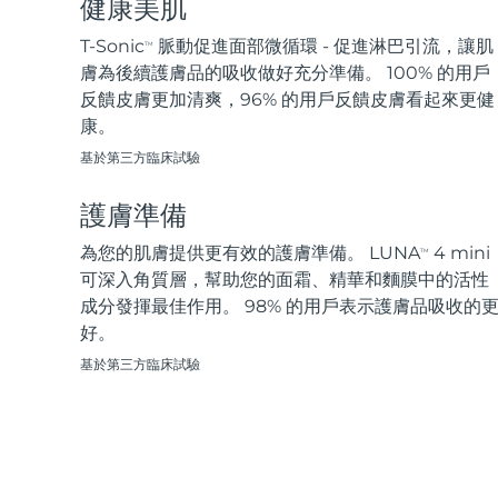
健康美肌
脫毛
FAQ™護膚品
身體護理
FAQ™護膚品
FAQ™產品
FAQ™ skincare
All FAQ™ skincare
All FAQ™ skincare
PEACH™ 2 Pro Max
BEAR™ 2 body
T-Sonic
脈動促進面部微循環 - 促進淋巴引流，讓肌
TM
All hair treatments
All FAQ™ skincare
Professional IPL hair removal device
Microcurrent body toning
膚為後續護膚品的吸收做好充分準備。 100% 的用戶
反饋皮膚更加清爽，96% 的用戶反饋皮膚看起來更健
FAQ™產品
FAQ™產品
康。
痘肌護理
FAQ™ products
眼部護理
All anti-aging treatments
All LED treatments
PEACH™ 2
LUNA™ 4 body
All toning treatments
基於第三方臨床試驗
ESPADA™ 2 plus
BEAR™ 2 eyes & lips
IPL hair removal
Massaging body brush
Recurring acne LED therapy
Microcurrent line smoothing device
護膚準備
PEACH™ 2 go
SUPERCHARGED™ serum
為您的肌膚提供更有效的護膚準備。 LUNA
4 mini
護發
毛孔護理
TM
ESPADA™ 2
IRIS™ 2
Travel-friendly IPL hair removal
Firming body serum
可深入角質層，幫助您的面霜、精華和麵膜中的活性
LUNA™ 4 hair
KIWI™ derma
Acne treatment device
Rejuvenating eye massager
成分發揮最佳作用。 98% 的用戶表示護膚品吸收的
NEW
2-in-1 LED scalp massager
Diamond microdermabrasion .
好。
PEACH™ Cooling Prep Gel
基於第三方臨床試驗
ESPADA™ Blemish Solution
眼部護膚
牙齒美白
Cooling IPL hair removal gel
FLIP™ play advanced
KIWI™
Concentrated acne gel
Advanced eye care treatment
issa™ Teeth Whitening Set
LED light hairbrush
Blackhead remover
Dual LED + sonic device & 18% PAP gel
更多的
ESPADA™ 設備
眼部護理設備
LUNA™ Dual-Peptide Scalp