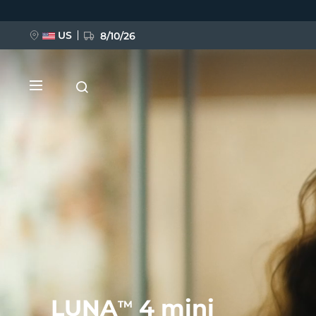
移
至
主
內
US
8/10/26
容
新品
BREAKING NEWS
FAQ™ Pure Beauty-Tech Elixir
LUNA
4 mini
TM