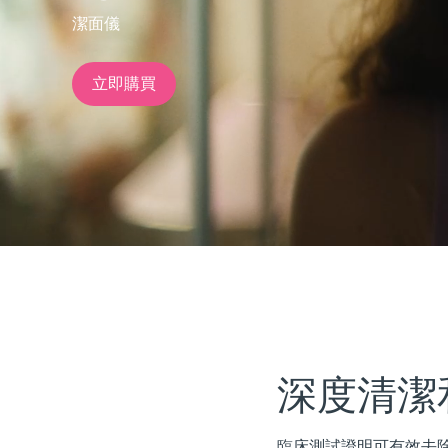
潔面儀
issa™ Teeth Whitening Set
立即購買
FAQ™ Dual LED Panel
熱門產品
特別優惠
暢銷產品
深度清潔
臨床測試證明可有效去除