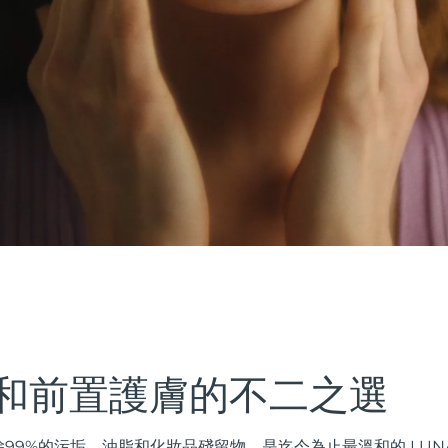
和前置護膚的不二之選
99%的污垢、油脂和化妝品殘留物，是迄今為止最溫和的 LUN