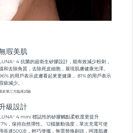
無瑕美肌
LUNA
4 抗菌的超衛生矽膠設計，能有效減少粉刺，
TM
溫和去除角質，去除死皮細胞，展現肌膚健康光澤。
96% 的用戶表示皮膚看起來更健康， 81% 的用戶表示
瑕疵減少。
基於第三方臨床試驗
升級設計
LUNA
4 mini 標誌性的矽膠觸點柔軟度更提升
TM
17%，保持自然彈性。 12檔脈動強度，單次充電可使
用長達500次，輕巧便攜，無需替換刷頭，呵護肌膚