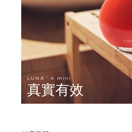
Near-infrared and red light therapy device
Smart hybrid silicone sonic toothbrush
抗老
LED 護理
LUNA™ 4 mini
面部提拉護理
FAQ™ 101
FAQ™ 201
UFO™ 3 mini
issa™ 4 smile
For young skin, T-zone
Premium anti-aging skincare
NEW
Clinical anti-aging
LED mask
Red light therapy device for young skin
Hybrid silicone sonic toothbrush
生髮
LUNA™ 4 go
BEAR™ 設備
肌膚年輕化
FAQ™ 102
FAQ™ 202
UFO™ 3 go
issa™ 4 baby
For travel or gym bag
All premium facelift devices
FAQ™ 301
FAQ™ 501
Advanced clinical anti-aging
LED mask
Portable red light therapy
For ages 0-3
NEW
LED hair strengthening scalp massager
Full-Spectrum Red Light Therapy
LUNA™護膚
LUNA
4 mini
FAQ™ 103
TM
FAQ™ 211
保健品
面膜
issa™ Teeth Whitening Set
Premium cleansers & balm
真實有效
FAQ™ Scalp Serum
FAQ™ 502
Luxurious clinical anti-aging set
Anti-aging neck & décolleté LED mask
Rejuvenation & hydration
Dual LED + sonic device & 18% PAP gel
Scalp recovery probiotic serum
Full-Spectrum Red Light Therapy
LUNA™ 設備
專業治療
FAQ™ P1 Primer
FAQ™ 221
UFO™ 設備
ISSA™ 設備
All facial cleansing devices
FAQ™護膚品
Manuka honey primer
Anti-aging LED hand mask
FAQ™ Red Light Serum
All deep facial hydration devices
All silicone sonic toothbrushes
All FAQ™ skincare