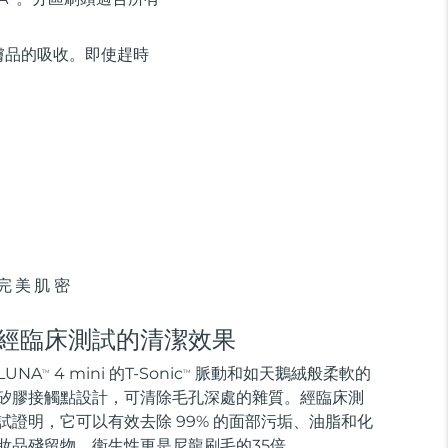
膚品的吸收。即使趕時
完美肌密
經臨床測試的清潔效果
LUNA
4 mini 的T-Sonic
脈動和如天鵝絨般柔軟的
TM
TM
矽膠接觸點設計，可清除毛孔深處的雜質。經臨床測
試證明，它可以有效去除 99% 的面部污垢、油脂和化
妝品殘留物，衛生性更是尼龍刷毛的35倍。