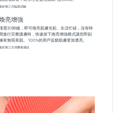
基於第三方臨床試驗
煥亮增強
僅需30秒鐘，即可煥亮肌膚光彩。生活忙碌，沒有時
間進行完整護膚時，快速按下煥亮增強模式讓您即刻
擁有無瑕美肌。 100%的用戶反饋肌膚更加透亮。
基於第三方消費者測試