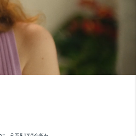
A
。分區刷頭適合所有
TM