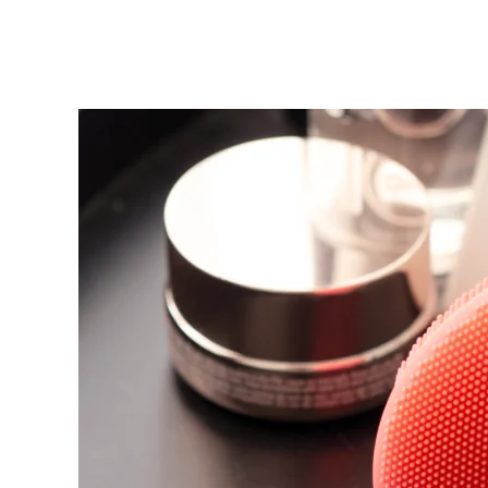
KIWI™ 皮肤护理
All acne treatment devices
All revitalizing eye massagers
Serum
issa™ Teeth Whitening Gel
Advanced pore care essentials
For healthy hair
18% PAP
護膚品
男士
全部購買
FOREO APP
關於我們