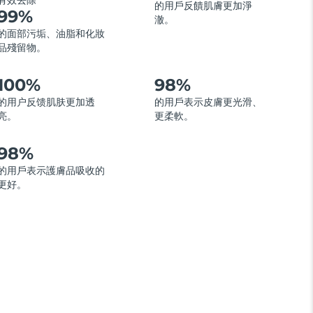
有效去除
的用戶反饋肌膚更加淨
99%
澈。
的面部污垢、油脂和化妝
品殘留物。
100%
98%
的用户反馈肌肤更加透
的用戶表示皮膚更光滑、
亮。
更柔軟。
98%
的用戶表示護膚品吸收的
更好。