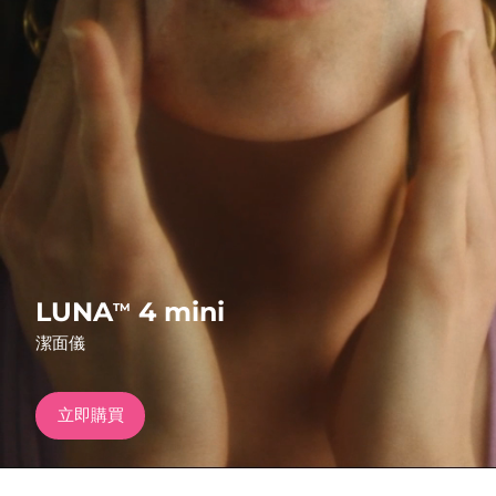
發貨國家
美國
預計送達日期
8/10/26
FAQ™ Dual LED Panel
英國
預計送達日期
8/9/26
熱門產品
西班牙
預計送達日期
8/9/26
澳洲
預計送達日期
8/12/26
法國
預計送達日期
8/9/26
特別優惠
暢銷產品
LUNA
4 mini
TM
德國
預計送達日期
8/9/26
潔面儀
加拿大
預計送達日期
8/13/26
立即購買
紅光療法
澳洲
預計送達日期
8/12/26