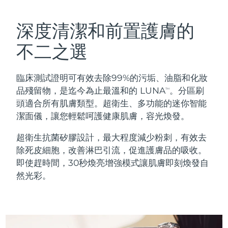
瑞典美膚護理
奧地利
預計送達日期
8/9/26
深度清潔和前置護膚的
巴林
預計送達日期
8/10/26
不二之選
面部清潔
緊致提拉
比利時
預計送達日期
8/9/26
臨床測試證明可有效去除99%的污垢、油脂和化妝
LUNA™ 4 套裝
BEAR™ 2 套裝
百慕達
預計送達日期
8/15/26
品殘留物，是迄今為止最溫和的 LUNA
。分區刷
TM
Anti-aging massage
Microcurrent toning
頭適合所有肌膚類型。超衛生、多功能的迷你智能
波士尼亞與赫塞哥維納
預計送達日期
8/12/26
潔面儀，讓您輕鬆呵護健康肌膚，容光煥發。
補水保濕
口腔護理
LUNA™ 4 Plus
BEAR™ 2 go
汶萊
預計送達日期
8/14/26
超衛生抗菌矽膠設計，最大程度減少粉刺，有效去
UFO™ 3 套裝
issa™ 4
Massage, LED heating
Microcurrent toning on-the-go
除死皮細胞，改善淋巴引流，促進護膚品的吸收。
FAQ™ 抗老護理
Deep facial hydration
Hybrid silicone sonic toothbrush
保加利亞
預計送達日期
8/9/26
即使趕時間，30秒煥亮增強模式讓肌膚即刻煥發自
然光彩。
NEW
LUNA™ 4 Men
BEAR™ 2 eyes & lips
加拿大
預計送達日期
8/13/26
UFO™ 3 LED
issa™ 4 plus
For men, anti-aging massage
Microcurrent line smoothing device
Near-infrared and red light therapy
Smart hybrid silicone sonic toothbrush
智利
預計送達日期
8/13/26
device
抗老
LED 護理