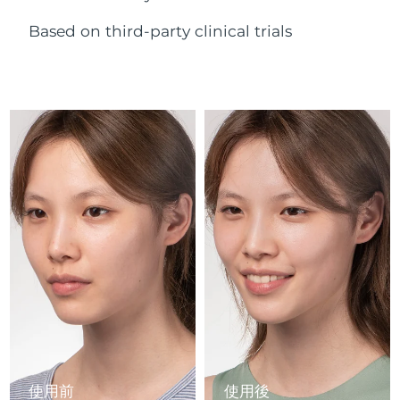
Advanced pore care essentials
以色列
預計送達日期
8/13/26
For healthy hair
18% PAP
護膚品
男士
Based on third-party clinical trials
義大利
預計送達日期
8/9/26
日本
預計送達日期
8/12/26
澤西島
預計送達日期
8/14/26
全部購買
哈薩克
預計送達日期
8/11/26
FOREO APP
科威特
預計送達日期
8/9/26
關於我們
拉脫維亞
預計送達日期
8/9/26
黎巴嫩
預計送達日期
8/10/26
立陶宛
預計送達日期
8/9/26
盧森堡
預計送達日期
8/9/26
使用前
使用後