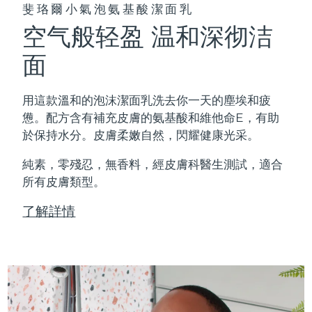
斐珞爾小氣泡氨基酸潔面乳
空气般轻盈 温和深彻洁
面
用這款溫和的泡沫潔面乳洗去你一天的塵埃和疲
憊。配方含有補充皮膚的氨基酸和維他命E，有助
於保持水分。皮膚柔嫩自然，閃耀健康光采。
純素，零殘忍，無香料，經皮膚科醫生測試，適合
所有皮膚類型。
了解詳情