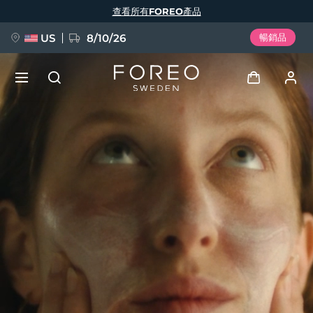
移
查看所有FOREO產品
至
主
內
容
US
8/10/26
暢銷品
新品
登入
語言
BREAKING NEWS
用戶信息
English
Deutsch
Español
我的設備
FAQ™ Pure Beauty-Tech Elixir
Français
Italiano
Português
我的訂單
Polski
Svenska
Русский
Türkçe
简体中文
繁體中文
我的地址
issa™ Teeth Whitening Set
我的訂閱