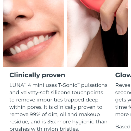
Professional IPL hair removal device
Microcurrent body toning
All hair treatments
All FAQ™ skincare
德國
預計送達日期
8/9/26
FAQ™產品
FAQ™產品
痘肌護理
眼部護理
直布羅陀
PEACH™ 2
LUNA™ 4 body
預計送達日期
8/13/26
FAQ™ products
All anti-aging treatments
All LED treatments
ESPADA™ 2 plus
BEAR™ 2 eyes & lips
IPL hair removal
Massaging body brush
All toning treatments
希臘
預計送達日期
8/9/26
Recurring acne LED therapy
Microcurrent line smoothing device
中國香港特別行政區
預計送達日期
8/10/26
PEACH™ 2 go
SUPERCHARGED™ serum
護發
毛孔護理
ESPADA™ 2
IRIS™ 2
Travel-friendly IPL hair removal
Firming body serum
匈牙利
LUNA™ 4 hair
預計送達日期
8/9/26
KIWI™ derma
Acne treatment device
Rejuvenating eye massager
NEW
2-in-1 LED scalp massager
Diamond microdermabrasion .
Clinically proven
Glow
冰島
預計送達日期
8/10/26
PEACH™ Cooling Prep Gel
LUNA
4 mini uses T-Sonic
pulsations
Reveal
TM
TM
ESPADA™ Blemish Solution
眼部護膚
牙齒美白
Cooling IPL hair removal gel
印尼
預計送達日期
8/7/26
and velvety-soft silicone touchpoints
secon
FLIP™ play advanced
KIWI™
Concentrated acne gel
Advanced eye care treatment
issa™ Teeth Whitening Set
to remove impurities trapped deep
gets y
LED light hairbrush
Blackhead remover
愛爾蘭
預計送達日期
8/9/26
更多的
within pores. It is clinically proven to
time f
Dual LED + sonic device & 18% PAP gel
remove 99% of dirt, oil and makeup
more r
ESPADA™ 設備
眼部護理設備
曼島
預計送達日期
8/11/26
LUNA™ Dual-Peptide Scalp
residue, and is 35x more hygienic than
KIWI™ 皮肤护理
All acne treatment devices
All revitalizing eye massagers
Serum
Based 
issa™ Teeth Whitening Gel
brushes with nylon bristles.