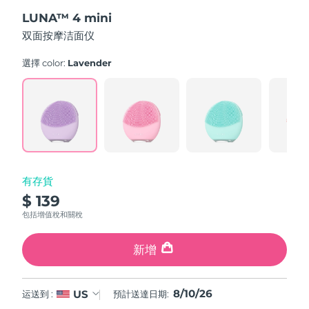
out
斯洛伐克
預計送達日期
8/9/26
LUNA™ 4 mini
of
5
双面按摩洁面仪
stars,
斯洛維尼亞
預計送達日期
8/9/26
average
rating
選擇 color:
Lavender
value.
南非
預計送達日期
8/17/26
Read
545
Reviews.
南韓
預計送達日期
8/11/26
Same
page
link.
西班牙
預計送達日期
8/9/26
瑞典
預計送達日期
8/9/26
有存貨
$ 139
瑞士
預計送達日期
8/9/26
包括增值稅和關稅
台灣
預計送達日期
8/14/26
新增
泰國
預計送達日期
8/13/26
8/10/26
US
运送到 :
預計送達日期:
土耳其
預計送達日期
8/10/26