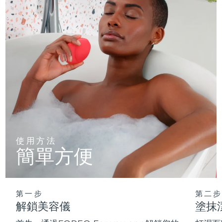
使用方法
簡單方便
第一步
第二步
解鎖美容儀
塗抹