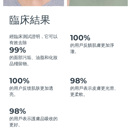
中國澳門特別行政區
預計送達日期
8/11/26
臨床結果
馬來西亞
預計送達日期
8/12/26
馬爾他
預計送達日期
8/9/26
100%
經臨床測試證明，它可以
有效去除
的用戶反饋肌膚更加淨
99%
墨西哥
預計送達日期
8/13/26
澈。
的面部污垢、油脂和化妝
摩納哥
預計送達日期
8/10/26
品殘留物。
荷蘭
預計送達日期
8/9/26
100%
98%
的用户反馈肌肤更加透
的用戶表示皮膚更光滑、
紐西蘭
預計送達日期
8/9/26
亮。
更柔軟。
挪威
預計送達日期
8/9/26
98%
阿曼
預計送達日期
8/12/26
的用戶表示護膚品吸收的
更好。
菲律賓
預計送達日期
8/12/26