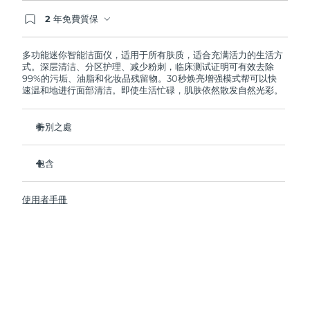
2 年免費質保
阿拉伯聯合大公國
預計送達日期
8/10/26
如果您在2年質保期內發現任何非人為品質問題，
FOREO將免費為您更換產品。
多功能迷你智能洁面仪，适用于所有肤质，适合充满活力的生活方
英國
預計送達日期
8/9/26
式。深层清洁、分区护理、减少粉刺，临床测试证明可有效去除
99%的污垢、油脂和化妆品残留物。30秒焕亮增强模式帮可以快
速温和地进行面部清洁。即使生活忙碌，肌肤依然散发自然光彩。
美國
預計送達日期
8/10/26
烏茲別克
特別之處
預計送達日期
8/14/26
衛生性是尼龍刷頭的35倍。
越南
預計送達日期
8/15/26
包含
100%的用戶反饋肌膚更加淨澈，透亮。
96%的用戶反饋肌膚看上去更健康。
LUNA
4 mini
™
使用者手冊
98% 的用戶表示護膚品吸收的更好。
USB 充電線
雙面刷頭和30秒煥亮增強模式探索更便捷清潔方式。
旅行袋
12檔脈動強度，輕便小巧，人體工程學設計貼合面部輪廓。
快速操作指南
基本操作指南
2年質保 (西班牙、葡萄牙、瑞典：3年質保)