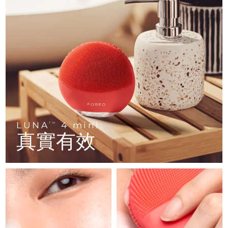
FAQ™ 101
FAQ™ 201
中國
LUNA™ 4 mini
面部提拉護理
預計送達日期
8/9/26
NEW
issa™ 4 smile
UFO™ 3 mini
Clinical anti-aging
LED mask
For young skin, T-zone
Premium anti-aging skincare
哥倫比亞
預計送達日期
8/13/26
Hybrid silicone sonic toothbrush
Red light therapy device for young skin
生髮
肌膚年輕化
克羅埃西亞
預計送達日期
8/9/26
FAQ™ 102
FAQ™ 202
LUNA™ 4 go
BEAR™ 設備
FAQ™ 301
FAQ™ 501
issa™ 4 baby
UFO™ 3 go
Advanced clinical anti-aging
LED mask
For travel or gym bag
All premium facelift devices
NEW
賽普勒斯
預計送達日期
8/10/26
LED hair strengthening scalp massager
Full-Spectrum Red Light Therapy
For ages 0-3
Portable red light therapy
捷克
預計送達日期
8/9/26
FAQ™ 103
FAQ™ 211
LUNA™護膚
保健品
FAQ™ Scalp Serum
FAQ™ 502
issa™ Teeth Whitening Set
面膜
Luxurious clinical anti-aging set
Anti-aging neck & décolleté LED mask
Premium cleansers & balm
丹麥
預計送達日期
8/9/26
LUNA
4 mini
TM
Scalp recovery probiotic serum
Full-Spectrum Red Light Therapy
Dual LED + sonic device & 18% PAP gel
Rejuvenation & hydration
真實有效
專業治療
愛沙尼亞
預計送達日期
8/9/26
FAQ™ P1 Primer
FAQ™ 221
LUNA™ 設備
FAQ™護膚品
ISSA™ 設備
UFO™ 設備
Manuka honey primer
Anti-aging LED hand mask
芬蘭
FAQ™ Red Light Serum
預計送達日期
8/9/26
All facial cleansing devices
All FAQ™ skincare
All silicone sonic toothbrushes
All deep facial hydration devices
法國
預計送達日期
8/9/26
脫毛
身體護理
FAQ™護膚品
FAQ™護膚品
PEACH™ 2 Pro Max
BEAR™ 2 body
FAQ™產品
FAQ™ skincare
法屬玻里尼西亞
預計送達日期
8/13/26
All FAQ™ skincare
All FAQ™ skincare