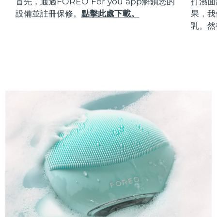
首先，通過FOREO For you app解鎖您的
打濕面
設備並註冊保修。
點擊此處下載。
果，我
乳。然