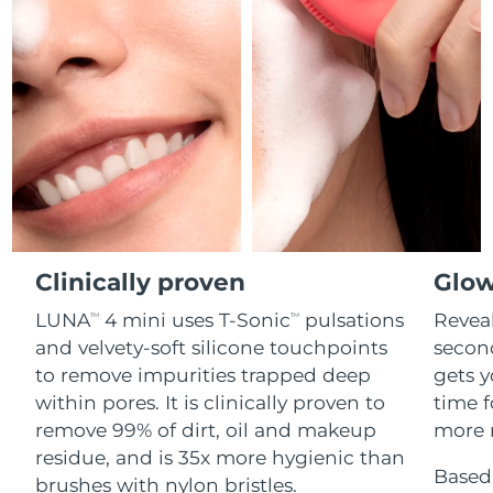
Professional IPL hair removal device
Microcurrent body toning
All hair treatments
All FAQ™ skincare
德國
預計送達日期
8/10/26
FAQ™產品
FAQ™產品
痘肌護理
眼部護理
直布羅陀
PEACH™ 2
LUNA™ 4 body
預計送達日期
8/14/26
FAQ™ products
All anti-aging treatments
All LED treatments
ESPADA™ 2 plus
BEAR™ 2 eyes & lips
IPL hair removal
Massaging body brush
All toning treatments
希臘
預計送達日期
8/10/26
Recurring acne LED therapy
Microcurrent line smoothing device
中國香港特別行政區
預計送達日期
8/11/26
PEACH™ 2 go
SUPERCHARGED™ serum
護發
毛孔護理
ESPADA™ 2
IRIS™ 2
Travel-friendly IPL hair removal
Firming body serum
匈牙利
LUNA™ 4 hair
預計送達日期
8/10/26
KIWI™ derma
Acne treatment device
Rejuvenating eye massager
NEW
2-in-1 LED scalp massager
Diamond microdermabrasion .
Clinically proven
Glow
冰島
預計送達日期
8/11/26
PEACH™ Cooling Prep Gel
LUNA
4 mini uses T-Sonic
pulsations
Reveal
TM
TM
ESPADA™ Blemish Solution
眼部護膚
牙齒美白
Cooling IPL hair removal gel
印尼
預計送達日期
8/8/26
and velvety-soft silicone touchpoints
secon
FLIP™ play advanced
KIWI™
Concentrated acne gel
Advanced eye care treatment
issa™ Teeth Whitening Set
to remove impurities trapped deep
gets y
LED light hairbrush
Blackhead remover
愛爾蘭
預計送達日期
8/10/26
更多的
within pores. It is clinically proven to
time f
Dual LED + sonic device & 18% PAP gel
remove 99% of dirt, oil and makeup
more r
ESPADA™ 設備
眼部護理設備
曼島
預計送達日期
8/12/26
LUNA™ Dual-Peptide Scalp
residue, and is 35x more hygienic than
KIWI™ 皮肤护理
All acne treatment devices
All revitalizing eye massagers
Serum
Based 
issa™ Teeth Whitening Gel
brushes with nylon bristles.