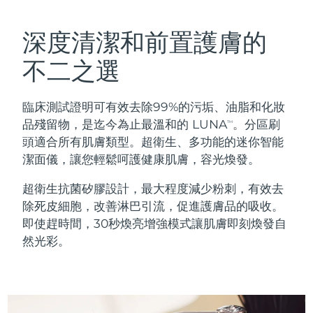
瑞典美膚護理
奧地利
預計送達日期
8/10/26
深度清潔和前置護膚的
巴林
預計送達日期
8/11/26
不二之選
面部清潔
緊致提拉
比利時
預計送達日期
8/10/26
臨床測試證明可有效去除99%的污垢、油脂和化妝
LUNA™ 4 套裝
BEAR™ 2 套裝
百慕達
預計送達日期
8/16/26
品殘留物，是迄今為止最溫和的 LUNA
。分區刷
TM
Anti-aging massage
Microcurrent toning
頭適合所有肌膚類型。超衛生、多功能的迷你智能
波士尼亞與赫塞哥維納
預計送達日期
8/13/26
潔面儀，讓您輕鬆呵護健康肌膚，容光煥發。
補水保濕
口腔護理
LUNA™ 4 Plus
BEAR™ 2 go
汶萊
預計送達日期
8/15/26
超衛生抗菌矽膠設計，最大程度減少粉刺，有效去
UFO™ 3 套裝
issa™ 4
Massage, LED heating
Microcurrent toning on-the-go
除死皮細胞，改善淋巴引流，促進護膚品的吸收。
FAQ™ 抗老護理
Deep facial hydration
Hybrid silicone sonic toothbrush
保加利亞
預計送達日期
8/10/26
即使趕時間，30秒煥亮增強模式讓肌膚即刻煥發自
然光彩。
NEW
LUNA™ 4 Men
BEAR™ 2 eyes & lips
加拿大
預計送達日期
8/14/26
UFO™ 3 LED
issa™ 4 plus
For men, anti-aging massage
Microcurrent line smoothing device
Near-infrared and red light therapy
Smart hybrid silicone sonic toothbrush
智利
預計送達日期
8/14/26
device
抗老
LED 護理