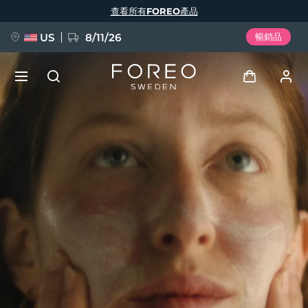
移
查看所有FOREO產品
至
主
內
容
US
8/11/26
暢銷品
新品
登入
語言
BREAKING NEWS
用戶信息
English
Deutsch
Español
我的設備
FAQ™ Pure Beauty-Tech Elixir
Français
Italiano
Português
我的訂單
Polski
Svenska
Русский
Türkçe
简体中文
繁體中文
我的地址
issa™ Teeth Whitening Set
我的訂閱