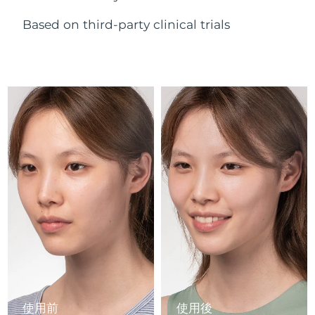
Advanced pore care essentials
以色列
預計送達日期
8/14/26
For healthy hair
18% PAP
護膚品
男士
Based on third-party clinical trials
義大利
預計送達日期
8/10/26
日本
預計送達日期
8/13/26
澤西島
預計送達日期
8/15/26
全部購買
哈薩克
預計送達日期
8/12/26
FOREO APP
科威特
預計送達日期
8/10/26
關於我們
拉脫維亞
預計送達日期
8/10/26
黎巴嫩
預計送達日期
8/11/26
立陶宛
預計送達日期
8/10/26
盧森堡
預計送達日期
8/10/26
使用前
使用後