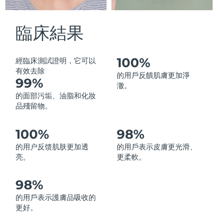
中國澳門特別行政區
預計送達日期
8/12/26
臨床結果
馬來西亞
預計送達日期
8/13/26
馬爾他
預計送達日期
8/10/26
100%
經臨床測試證明，它可以
有效去除
的用戶反饋肌膚更加淨
99%
墨西哥
預計送達日期
8/14/26
澈。
的面部污垢、油脂和化妝
摩納哥
預計送達日期
8/11/26
品殘留物。
荷蘭
預計送達日期
8/10/26
100%
98%
的用户反馈肌肤更加透
的用戶表示皮膚更光滑、
紐西蘭
預計送達日期
8/10/26
亮。
更柔軟。
挪威
預計送達日期
8/10/26
98%
阿曼
預計送達日期
8/13/26
的用戶表示護膚品吸收的
更好。
菲律賓
預計送達日期
8/13/26