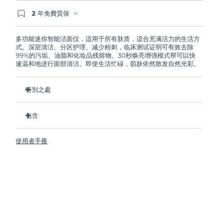
2 年免費質保
阿拉伯聯合大公國
預計送達日期
8/11/26
如果您在2年質保期內發現任何非人為品質問題，
FOREO將免費為您更換產品。
多功能迷你智能洁面仪，适用于所有肤质，适合充满活力的生活方
英國
預計送達日期
8/10/26
式。深层清洁、分区护理、减少粉刺，临床测试证明可有效去除
99%的污垢、油脂和化妆品残留物。30秒焕亮增强模式帮可以快
速温和地进行面部清洁。即使生活忙碌，肌肤依然散发自然光彩。
美國
預計送達日期
8/11/26
烏茲別克
特別之處
預計送達日期
8/15/26
衛生性是尼龍刷頭的35倍。
越南
預計送達日期
8/16/26
包含
100%的用戶反饋肌膚更加淨澈，透亮。
96%的用戶反饋肌膚看上去更健康。
LUNA
4 mini
™
使用者手冊
98% 的用戶表示護膚品吸收的更好。
USB 充電線
雙面刷頭和30秒煥亮增強模式探索更便捷清潔方式。
旅行袋
12檔脈動強度，輕便小巧，人體工程學設計貼合面部輪廓。
快速操作指南
基本操作指南
2年質保 (西班牙、葡萄牙、瑞典：3年質保)