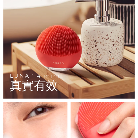
FAQ™ 101
FAQ™ 201
中國
LUNA™ 4 mini
面部提拉護理
預計送達日期
8/10/26
NEW
issa™ 4 smile
UFO™ 3 mini
Clinical anti-aging
LED mask
For young skin, T-zone
Premium anti-aging skincare
哥倫比亞
預計送達日期
8/14/26
Hybrid silicone sonic toothbrush
Red light therapy device for young skin
生髮
肌膚年輕化
克羅埃西亞
預計送達日期
8/10/26
FAQ™ 102
FAQ™ 202
LUNA™ 4 go
BEAR™ 設備
FAQ™ 301
FAQ™ 501
issa™ 4 baby
UFO™ 3 go
Advanced clinical anti-aging
LED mask
For travel or gym bag
All premium facelift devices
NEW
賽普勒斯
預計送達日期
8/11/26
LED hair strengthening scalp massager
Full-Spectrum Red Light Therapy
For ages 0-3
Portable red light therapy
捷克
預計送達日期
8/10/26
FAQ™ 103
FAQ™ 211
LUNA™護膚
保健品
FAQ™ Scalp Serum
FAQ™ 502
issa™ Teeth Whitening Set
面膜
Luxurious clinical anti-aging set
Anti-aging neck & décolleté LED mask
Premium cleansers & balm
丹麥
預計送達日期
8/10/26
LUNA
4 mini
TM
Scalp recovery probiotic serum
Full-Spectrum Red Light Therapy
Dual LED + sonic device & 18% PAP gel
Rejuvenation & hydration
真實有效
專業治療
愛沙尼亞
預計送達日期
8/10/26
FAQ™ P1 Primer
FAQ™ 221
LUNA™ 設備
FAQ™護膚品
ISSA™ 設備
UFO™ 設備
Manuka honey primer
Anti-aging LED hand mask
芬蘭
FAQ™ Red Light Serum
預計送達日期
8/10/26
All facial cleansing devices
All FAQ™ skincare
All silicone sonic toothbrushes
All deep facial hydration devices
法國
預計送達日期
8/10/26
脫毛
身體護理
FAQ™護膚品
FAQ™護膚品
PEACH™ 2 Pro Max
BEAR™ 2 body
FAQ™產品
FAQ™ skincare
法屬玻里尼西亞
預計送達日期
8/14/26
All FAQ™ skincare
All FAQ™ skincare