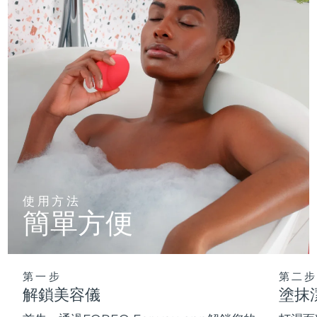
使用方法
簡單方便
第一步
第二步
解鎖美容儀
塗抹