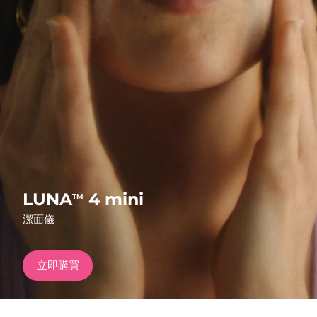
發貨國家
美國
預計送達日期
8/11/26
FAQ™ Dual LED Panel
英國
預計送達日期
8/10/26
熱門產品
西班牙
預計送達日期
8/10/26
澳洲
預計送達日期
8/13/26
法國
預計送達日期
8/10/26
特別優惠
暢銷產品
LUNA
4 mini
TM
德國
預計送達日期
8/10/26
潔面儀
加拿大
預計送達日期
8/14/26
立即購買
紅光療法
澳洲
預計送達日期
8/13/26