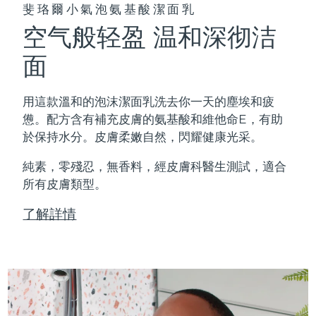
斐珞爾小氣泡氨基酸潔面乳
空气般轻盈 温和深彻洁
面
用這款溫和的泡沫潔面乳洗去你一天的塵埃和疲
憊。配方含有補充皮膚的氨基酸和維他命E，有助
於保持水分。皮膚柔嫩自然，閃耀健康光采。
純素，零殘忍，無香料，經皮膚科醫生測試，適合
所有皮膚類型。
了解詳情