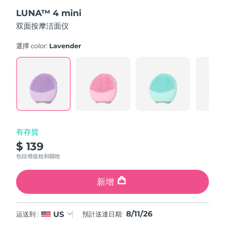
out
斯洛伐克
預計送達日期
8/10/26
LUNA™ 4 mini
of
5
双面按摩洁面仪
stars,
斯洛維尼亞
預計送達日期
8/10/26
average
rating
選擇 color:
Lavender
value.
南非
預計送達日期
8/18/26
Read
545
Reviews.
南韓
預計送達日期
8/12/26
Same
page
link.
西班牙
預計送達日期
8/10/26
瑞典
預計送達日期
8/10/26
有存貨
$ 139
瑞士
預計送達日期
8/10/26
包括增值稅和關稅
台灣
預計送達日期
8/15/26
新增
泰國
預計送達日期
8/14/26
8/11/26
US
运送到 :
預計送達日期:
土耳其
預計送達日期
8/11/26