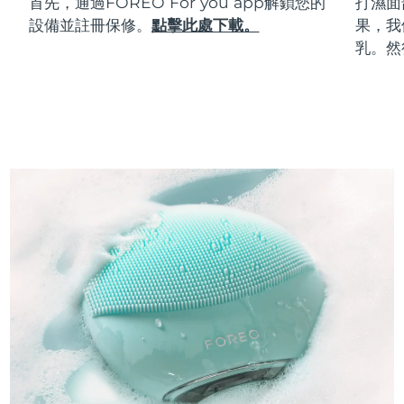
首先，通過FOREO For you app解鎖您的
打濕面
設備並註冊保修。
點擊此處下載。
果，我
乳。然