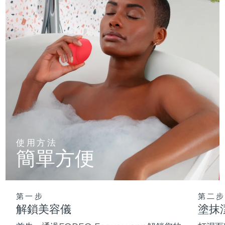
使用方法
簡單方便
第一步
第二步
解鎖美容儀
塗抹