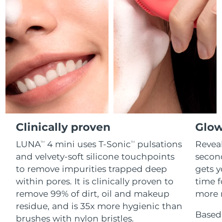
Professional IPL hair removal device
Microcurrent body toning
All hair treatments
All FAQ™ skincare
德國
預計送達日期
8/8/26
FAQ™產品
FAQ™產品
痘肌護理
眼部護理
直布羅陀
PEACH™ 2
LUNA™ 4 body
預計送達日期
8/12/26
FAQ™ products
All anti-aging treatments
All LED treatments
ESPADA™ 2 plus
BEAR™ 2 eyes & lips
IPL hair removal
Massaging body brush
All toning treatments
希臘
預計送達日期
8/8/26
Recurring acne LED therapy
Microcurrent line smoothing device
中國香港特別行政區
預計送達日期
8/9/26
PEACH™ 2 go
SUPERCHARGED™ serum
護發
毛孔護理
ESPADA™ 2
IRIS™ 2
Travel-friendly IPL hair removal
Firming body serum
匈牙利
LUNA™ 4 hair
預計送達日期
8/8/26
KIWI™ derma
Acne treatment device
Rejuvenating eye massager
NEW
2-in-1 LED scalp massager
Diamond microdermabrasion .
Clinically proven
Glow
冰島
預計送達日期
8/9/26
PEACH™ Cooling Prep Gel
LUNA
4 mini uses T-Sonic
pulsations
Reveal
TM
TM
ESPADA™ Blemish Solution
眼部護膚
牙齒美白
Cooling IPL hair removal gel
印尼
預計送達日期
8/6/26
and velvety-soft silicone touchpoints
secon
FLIP™ play advanced
KIWI™
Concentrated acne gel
Advanced eye care treatment
issa™ Teeth Whitening Set
to remove impurities trapped deep
gets y
LED light hairbrush
Blackhead remover
愛爾蘭
預計送達日期
8/8/26
更多的
within pores. It is clinically proven to
time f
Dual LED + sonic device & 18% PAP gel
remove 99% of dirt, oil and makeup
more r
ESPADA™ 設備
眼部護理設備
曼島
預計送達日期
8/10/26
LUNA™ Dual-Peptide Scalp
residue, and is 35x more hygienic than
KIWI™ 皮肤护理
All acne treatment devices
All revitalizing eye massagers
Serum
Based 
issa™ Teeth Whitening Gel
brushes with nylon bristles.