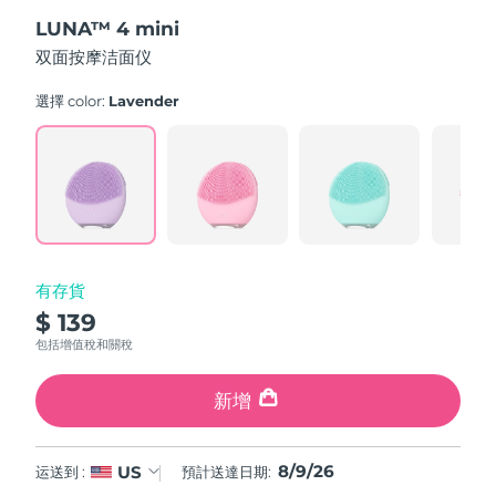
out
斯洛伐克
預計送達日期
8/8/26
LUNA™ 4 mini
of
5
双面按摩洁面仪
stars,
斯洛維尼亞
預計送達日期
8/8/26
average
rating
選擇 color:
Lavender
value.
南非
預計送達日期
8/16/26
Read
545
Reviews.
南韓
預計送達日期
8/10/26
Same
page
link.
西班牙
預計送達日期
8/8/26
瑞典
預計送達日期
8/8/26
有存貨
$ 139
瑞士
預計送達日期
8/8/26
包括增值稅和關稅
台灣
預計送達日期
8/13/26
新增
泰國
預計送達日期
8/12/26
8/9/26
US
运送到 :
預計送達日期:
土耳其
預計送達日期
8/9/26