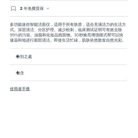
2 年免費質保
阿拉伯聯合大公國
預計送達日期
8/9/26
如果您在2年質保期內發現任何非人為品質問題，
FOREO將免費為您更換產品。
多功能迷你智能洁面仪，适用于所有肤质，适合充满活力的生活方
英國
預計送達日期
8/8/26
式。深层清洁、分区护理、减少粉刺，临床测试证明可有效去除
99%的污垢、油脂和化妆品残留物。30秒焕亮增强模式帮可以快
速温和地进行面部清洁。即使生活忙碌，肌肤依然散发自然光彩。
美國
預計送達日期
8/9/26
烏茲別克
特別之處
預計送達日期
8/13/26
衛生性是尼龍刷頭的35倍。
越南
預計送達日期
8/14/26
包含
100%的用戶反饋肌膚更加淨澈，透亮。
96%的用戶反饋肌膚看上去更健康。
LUNA
4 mini
™
使用者手冊
98% 的用戶表示護膚品吸收的更好。
USB 充電線
雙面刷頭和30秒煥亮增強模式探索更便捷清潔方式。
旅行袋
12檔脈動強度，輕便小巧，人體工程學設計貼合面部輪廓。
快速操作指南
基本操作指南
2年質保 (西班牙、葡萄牙、瑞典：3年質保)