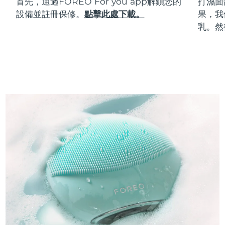
首先，通過FOREO For you app解鎖您的
打濕面
設備並註冊保修。
點擊此處下載。
果，我
乳。然