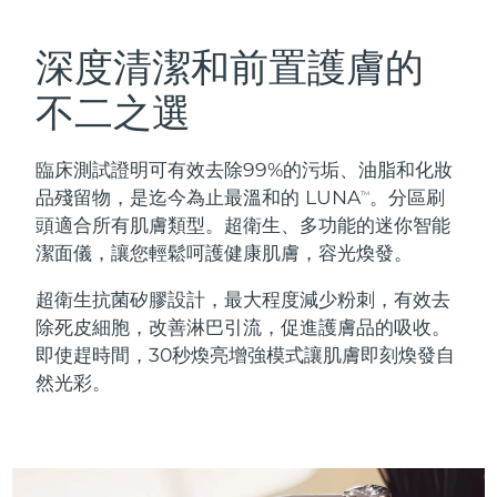
瑞典美膚護理
奧地利
預計送達日期
8/8/26
深度清潔和前置護膚的
巴林
預計送達日期
8/9/26
不二之選
面部清潔
緊致提拉
比利時
預計送達日期
8/8/26
臨床測試證明可有效去除99%的污垢、油脂和化妝
LUNA™ 4 套裝
BEAR™ 2 套裝
百慕達
預計送達日期
8/14/26
品殘留物，是迄今為止最溫和的 LUNA
。分區刷
TM
Anti-aging massage
Microcurrent toning
頭適合所有肌膚類型。超衛生、多功能的迷你智能
波士尼亞與赫塞哥維納
預計送達日期
8/11/26
潔面儀，讓您輕鬆呵護健康肌膚，容光煥發。
補水保濕
口腔護理
LUNA™ 4 Plus
BEAR™ 2 go
汶萊
預計送達日期
8/13/26
超衛生抗菌矽膠設計，最大程度減少粉刺，有效去
UFO™ 3 套裝
issa™ 4
Massage, LED heating
Microcurrent toning on-the-go
除死皮細胞，改善淋巴引流，促進護膚品的吸收。
FAQ™ 抗老護理
Deep facial hydration
Hybrid silicone sonic toothbrush
保加利亞
預計送達日期
8/8/26
即使趕時間，30秒煥亮增強模式讓肌膚即刻煥發自
然光彩。
NEW
LUNA™ 4 Men
BEAR™ 2 eyes & lips
加拿大
預計送達日期
8/12/26
UFO™ 3 LED
issa™ 4 plus
For men, anti-aging massage
Microcurrent line smoothing device
Near-infrared and red light therapy
Smart hybrid silicone sonic toothbrush
智利
預計送達日期
8/12/26
device
抗老
LED 護理