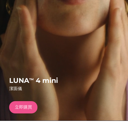
發貨國家
美國
預計送達日期
8/9/26
FAQ™ Dual LED Panel
英國
預計送達日期
8/8/26
熱門產品
西班牙
預計送達日期
8/8/26
澳洲
預計送達日期
8/11/26
法國
預計送達日期
8/8/26
特別優惠
暢銷產品
LUNA
4 mini
TM
德國
預計送達日期
8/8/26
潔面儀
加拿大
預計送達日期
8/12/26
立即購買
紅光療法
澳洲
預計送達日期
8/11/26