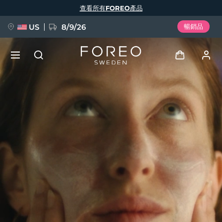
移
查看所有FOREO產品
至
主
內
容
US
8/9/26
暢銷品
新品
登入
語言
BREAKING NEWS
用戶信息
English
Deutsch
Español
我的設備
FAQ™ Pure Beauty-Tech Elixir
Français
Italiano
Português
我的訂單
Polski
Svenska
Русский
Türkçe
简体中文
繁體中文
我的地址
issa™ Teeth Whitening Set
我的訂閱