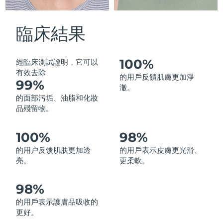
中國澳門特別行政區
預計送達日期
8/10/26
臨床結果
馬來西亞
預計送達日期
8/11/26
馬爾他
預計送達日期
8/8/26
100%
經臨床測試證明，它可以
有效去除
的用戶反饋肌膚更加淨
99%
墨西哥
預計送達日期
8/12/26
澈。
的面部污垢、油脂和化妝
摩納哥
預計送達日期
8/9/26
品殘留物。
荷蘭
預計送達日期
8/8/26
100%
98%
的用户反馈肌肤更加透
的用戶表示皮膚更光滑、
紐西蘭
預計送達日期
8/8/26
亮。
更柔軟。
挪威
預計送達日期
8/8/26
98%
阿曼
預計送達日期
8/11/26
的用戶表示護膚品吸收的
更好。
菲律賓
預計送達日期
8/11/26