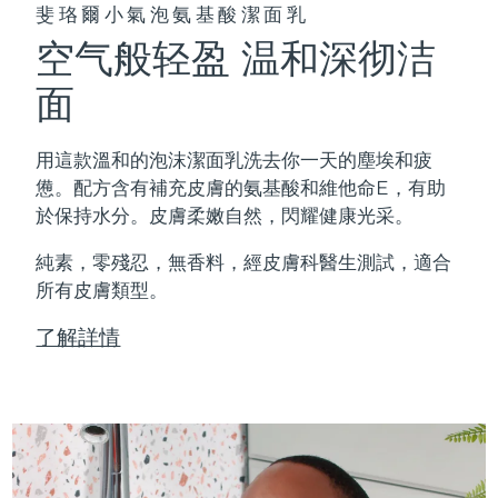
斐珞爾小氣泡氨基酸潔面乳
空气般轻盈 温和深彻洁
面
用這款溫和的泡沫潔面乳洗去你一天的塵埃和疲
憊。配方含有補充皮膚的氨基酸和維他命E，有助
於保持水分。皮膚柔嫩自然，閃耀健康光采。
純素，零殘忍，無香料，經皮膚科醫生測試，適合
所有皮膚類型。
了解詳情