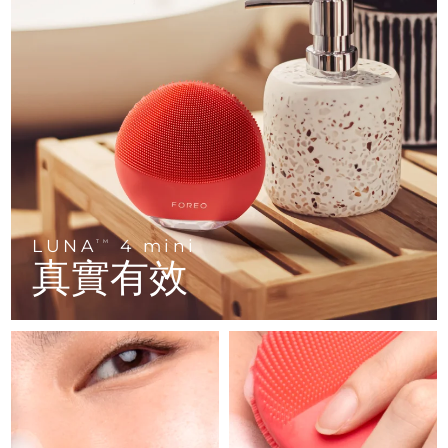
FAQ™ 101
FAQ™ 201
中國
LUNA™ 4 mini
面部提拉護理
預計送達日期
8/8/26
NEW
issa™ 4 smile
UFO™ 3 mini
Clinical anti-aging
LED mask
For young skin, T-zone
Premium anti-aging skincare
哥倫比亞
預計送達日期
8/12/26
Hybrid silicone sonic toothbrush
Red light therapy device for young skin
生髮
肌膚年輕化
克羅埃西亞
預計送達日期
8/8/26
FAQ™ 102
FAQ™ 202
LUNA™ 4 go
BEAR™ 設備
FAQ™ 301
FAQ™ 501
issa™ 4 baby
UFO™ 3 go
Advanced clinical anti-aging
LED mask
For travel or gym bag
All premium facelift devices
NEW
賽普勒斯
預計送達日期
8/9/26
LED hair strengthening scalp massager
Full-Spectrum Red Light Therapy
For ages 0-3
Portable red light therapy
捷克
預計送達日期
8/8/26
FAQ™ 103
FAQ™ 211
LUNA™護膚
保健品
FAQ™ Scalp Serum
FAQ™ 502
issa™ Teeth Whitening Set
面膜
Luxurious clinical anti-aging set
Anti-aging neck & décolleté LED mask
Premium cleansers & balm
丹麥
預計送達日期
8/8/26
LUNA
4 mini
TM
Scalp recovery probiotic serum
Full-Spectrum Red Light Therapy
Dual LED + sonic device & 18% PAP gel
Rejuvenation & hydration
真實有效
專業治療
愛沙尼亞
預計送達日期
8/8/26
FAQ™ P1 Primer
FAQ™ 221
LUNA™ 設備
FAQ™護膚品
ISSA™ 設備
UFO™ 設備
Manuka honey primer
Anti-aging LED hand mask
芬蘭
FAQ™ Red Light Serum
預計送達日期
8/8/26
All facial cleansing devices
All FAQ™ skincare
All silicone sonic toothbrushes
All deep facial hydration devices
法國
預計送達日期
8/8/26
脫毛
身體護理
FAQ™護膚品
FAQ™護膚品
PEACH™ 2 Pro Max
BEAR™ 2 body
FAQ™產品
FAQ™ skincare
法屬玻里尼西亞
預計送達日期
8/12/26
All FAQ™ skincare
All FAQ™ skincare