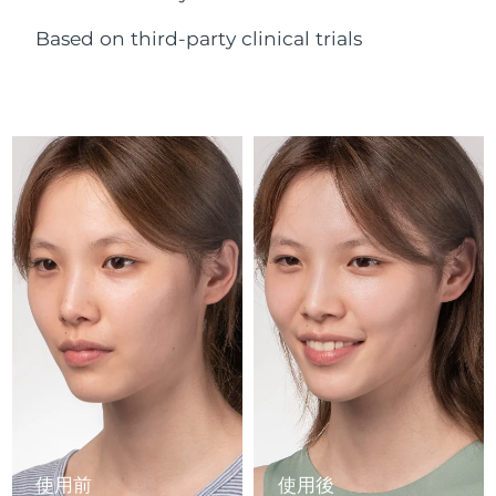
Advanced pore care essentials
以色列
預計送達日期
8/12/26
For healthy hair
18% PAP
護膚品
男士
Based on third-party clinical trials
義大利
預計送達日期
8/8/26
日本
預計送達日期
8/11/26
澤西島
預計送達日期
8/13/26
全部購買
哈薩克
預計送達日期
8/10/26
FOREO APP
科威特
預計送達日期
8/8/26
關於我們
拉脫維亞
預計送達日期
8/8/26
黎巴嫩
預計送達日期
8/9/26
立陶宛
預計送達日期
8/8/26
盧森堡
預計送達日期
8/8/26
使用前
使用後