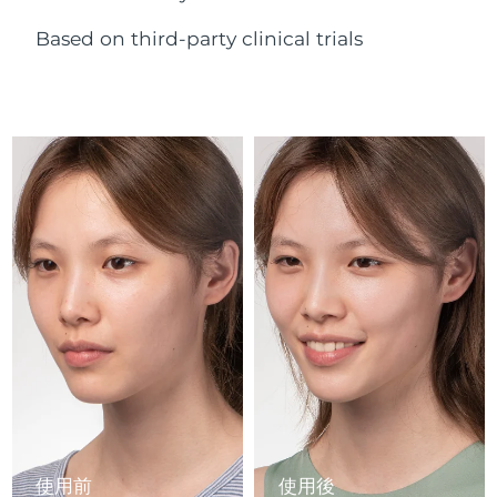
Advanced pore care essentials
以色列
預計送達日期
8/12/26
For healthy hair
18% PAP
護膚品
男士
Based on third-party clinical trials
義大利
預計送達日期
8/8/26
日本
預計送達日期
8/11/26
澤西島
預計送達日期
8/13/26
全部購買
哈薩克
預計送達日期
8/10/26
FOREO APP
科威特
預計送達日期
8/8/26
關於我們
拉脫維亞
預計送達日期
8/8/26
黎巴嫩
預計送達日期
8/9/26
立陶宛
預計送達日期
8/8/26
盧森堡
預計送達日期
8/8/26
使用前
使用後