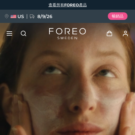
移
查看所有FOREO產品
至
主
內
容
US
8/9/26
暢銷品
新品
登入
語言
BREAKING NEWS
用戶信息
English
Deutsch
Español
我的設備
FAQ™ Pure Beauty-Tech Elixir
Français
Italiano
Português
我的訂單
Polski
Svenska
Русский
Türkçe
简体中文
繁體中文
我的地址
issa™ Teeth Whitening Set
我的訂閱