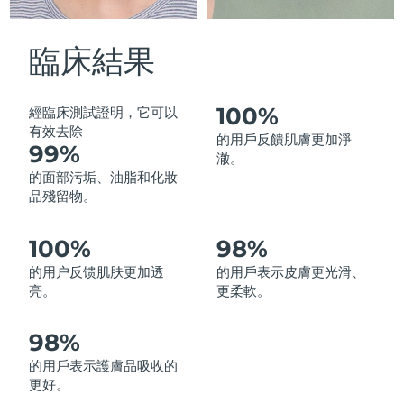
中國澳門特別行政區
預計送達日期
8/10/26
臨床結果
馬來西亞
預計送達日期
8/11/26
馬爾他
預計送達日期
8/8/26
100%
經臨床測試證明，它可以
有效去除
的用戶反饋肌膚更加淨
99%
墨西哥
預計送達日期
8/12/26
澈。
的面部污垢、油脂和化妝
摩納哥
預計送達日期
8/9/26
品殘留物。
荷蘭
預計送達日期
8/8/26
100%
98%
的用户反馈肌肤更加透
的用戶表示皮膚更光滑、
紐西蘭
預計送達日期
8/8/26
亮。
更柔軟。
挪威
預計送達日期
8/8/26
98%
阿曼
預計送達日期
8/11/26
的用戶表示護膚品吸收的
更好。
菲律賓
預計送達日期
8/11/26