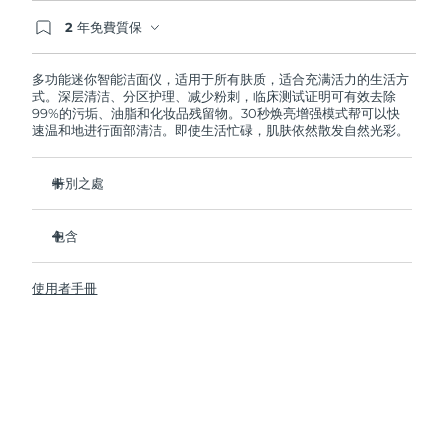
2 年免費質保
阿拉伯聯合大公國
預計送達日期
8/9/26
如果您在2年質保期內發現任何非人為品質問題，
FOREO將免費為您更換產品。
多功能迷你智能洁面仪，适用于所有肤质，适合充满活力的生活方
英國
預計送達日期
8/8/26
式。深层清洁、分区护理、减少粉刺，临床测试证明可有效去除
99%的污垢、油脂和化妆品残留物。30秒焕亮增强模式帮可以快
速温和地进行面部清洁。即使生活忙碌，肌肤依然散发自然光彩。
美國
預計送達日期
8/9/26
烏茲別克
特別之處
預計送達日期
8/13/26
衛生性是尼龍刷頭的35倍。
越南
預計送達日期
8/14/26
包含
100%的用戶反饋肌膚更加淨澈，透亮。
96%的用戶反饋肌膚看上去更健康。
LUNA
4 mini
™
使用者手冊
98% 的用戶表示護膚品吸收的更好。
USB 充電線
雙面刷頭和30秒煥亮增強模式探索更便捷清潔方式。
旅行袋
12檔脈動強度，輕便小巧，人體工程學設計貼合面部輪廓。
快速操作指南
基本操作指南
2年質保 (西班牙、葡萄牙、瑞典：3年質保)