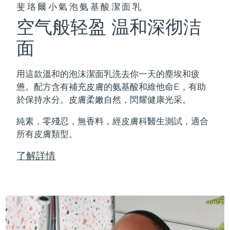
斐珞爾小氣泡氨基酸潔面乳
空气般轻盈 温和深彻洁
面
用這款溫和的泡沫潔面乳洗去你一天的塵埃和疲
憊。配方含有補充皮膚的氨基酸和維他命E，有助
於保持水分。皮膚柔嫩自然，閃耀健康光采。
純素，零殘忍，無香料，經皮膚科醫生測試，適合
所有皮膚類型。
了解詳情