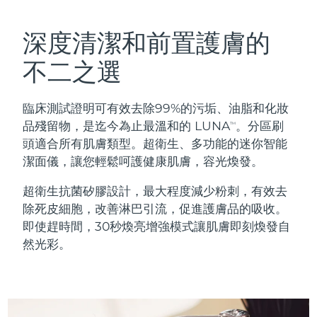
瑞典美膚護理
奧地利
預計送達日期
8/8/26
深度清潔和前置護膚的
巴林
預計送達日期
8/9/26
不二之選
面部清潔
緊致提拉
比利時
預計送達日期
8/8/26
臨床測試證明可有效去除99%的污垢、油脂和化妝
LUNA™ 4 套裝
BEAR™ 2 套裝
百慕達
預計送達日期
8/14/26
品殘留物，是迄今為止最溫和的 LUNA
。分區刷
TM
Anti-aging massage
Microcurrent toning
頭適合所有肌膚類型。超衛生、多功能的迷你智能
波士尼亞與赫塞哥維納
預計送達日期
8/11/26
潔面儀，讓您輕鬆呵護健康肌膚，容光煥發。
補水保濕
口腔護理
LUNA™ 4 Plus
BEAR™ 2 go
汶萊
預計送達日期
8/13/26
超衛生抗菌矽膠設計，最大程度減少粉刺，有效去
UFO™ 3 套裝
issa™ 4
Massage, LED heating
Microcurrent toning on-the-go
除死皮細胞，改善淋巴引流，促進護膚品的吸收。
FAQ™ 抗老護理
Deep facial hydration
Hybrid silicone sonic toothbrush
保加利亞
預計送達日期
8/8/26
即使趕時間，30秒煥亮增強模式讓肌膚即刻煥發自
然光彩。
NEW
LUNA™ 4 Men
BEAR™ 2 eyes & lips
加拿大
預計送達日期
8/12/26
UFO™ 3 LED
issa™ 4 plus
For men, anti-aging massage
Microcurrent line smoothing device
Near-infrared and red light therapy
Smart hybrid silicone sonic toothbrush
智利
預計送達日期
8/12/26
device
抗老
LED 護理