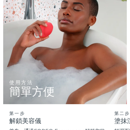
使用方法
簡單方便
第一步
第二步
解鎖美容儀
塗抹