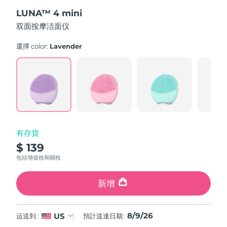
out
斯洛伐克
預計送達日期
8/8/26
LUNA™ 4 mini
of
5
双面按摩洁面仪
stars,
斯洛維尼亞
預計送達日期
8/8/26
average
rating
選擇 color:
Lavender
value.
南非
預計送達日期
8/16/26
Read
545
Reviews.
南韓
預計送達日期
8/10/26
Same
page
link.
西班牙
預計送達日期
8/8/26
瑞典
預計送達日期
8/8/26
有存貨
$ 139
瑞士
預計送達日期
8/8/26
包括增值稅和關稅
台灣
預計送達日期
8/13/26
新增
泰國
預計送達日期
8/12/26
8/9/26
US
运送到 :
預計送達日期:
土耳其
預計送達日期
8/9/26