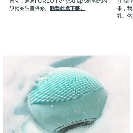
首先，通過FOREO For you app解鎖您的
打濕面
設備並註冊保修。
點擊此處下載。
果，我
乳。然