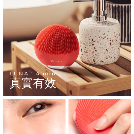
FAQ™ 101
FAQ™ 201
中國
LUNA™ 4 mini
面部提拉護理
預計送達日期
8/8/26
NEW
issa™ 4 smile
UFO™ 3 mini
Clinical anti-aging
LED mask
For young skin, T-zone
Premium anti-aging skincare
哥倫比亞
預計送達日期
8/12/26
Hybrid silicone sonic toothbrush
Red light therapy device for young skin
生髮
肌膚年輕化
克羅埃西亞
預計送達日期
8/8/26
FAQ™ 102
FAQ™ 202
LUNA™ 4 go
BEAR™ 設備
FAQ™ 301
FAQ™ 501
issa™ 4 baby
UFO™ 3 go
Advanced clinical anti-aging
LED mask
For travel or gym bag
All premium facelift devices
NEW
賽普勒斯
預計送達日期
8/9/26
LED hair strengthening scalp massager
Full-Spectrum Red Light Therapy
For ages 0-3
Portable red light therapy
捷克
預計送達日期
8/8/26
FAQ™ 103
FAQ™ 211
LUNA™護膚
保健品
FAQ™ Scalp Serum
FAQ™ 502
issa™ Teeth Whitening Set
面膜
Luxurious clinical anti-aging set
Anti-aging neck & décolleté LED mask
Premium cleansers & balm
丹麥
預計送達日期
8/8/26
LUNA
4 mini
TM
Scalp recovery probiotic serum
Full-Spectrum Red Light Therapy
Dual LED + sonic device & 18% PAP gel
Rejuvenation & hydration
真實有效
專業治療
愛沙尼亞
預計送達日期
8/8/26
FAQ™ P1 Primer
FAQ™ 221
LUNA™ 設備
FAQ™護膚品
ISSA™ 設備
UFO™ 設備
Manuka honey primer
Anti-aging LED hand mask
芬蘭
FAQ™ Red Light Serum
預計送達日期
8/8/26
All facial cleansing devices
All FAQ™ skincare
All silicone sonic toothbrushes
All deep facial hydration devices
法國
預計送達日期
8/8/26
脫毛
身體護理
FAQ™護膚品
FAQ™護膚品
PEACH™ 2 Pro Max
BEAR™ 2 body
FAQ™產品
FAQ™ skincare
法屬玻里尼西亞
預計送達日期
8/12/26
All FAQ™ skincare
All FAQ™ skincare