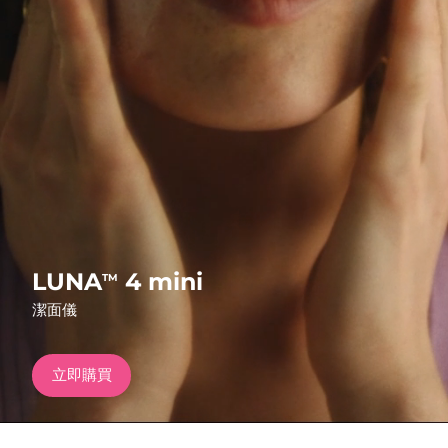
發貨國家
美國
預計送達日期
8/9/26
FAQ™ Dual LED Panel
英國
預計送達日期
8/8/26
熱門產品
西班牙
預計送達日期
8/8/26
澳洲
預計送達日期
8/11/26
法國
預計送達日期
8/8/26
特別優惠
暢銷產品
LUNA
4 mini
TM
德國
預計送達日期
8/8/26
潔面儀
加拿大
預計送達日期
8/12/26
立即購買
紅光療法
澳洲
預計送達日期
8/11/26