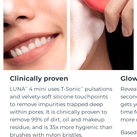
Professional IPL hair removal device
Microcurrent body toning
All hair treatments
All FAQ™ skincare
德國
預計送達日期
8/8/26
FAQ™產品
FAQ™產品
痘肌護理
眼部護理
直布羅陀
PEACH™ 2
LUNA™ 4 body
預計送達日期
8/12/26
FAQ™ products
All anti-aging treatments
All LED treatments
ESPADA™ 2 plus
BEAR™ 2 eyes & lips
IPL hair removal
Massaging body brush
All toning treatments
希臘
預計送達日期
8/8/26
Recurring acne LED therapy
Microcurrent line smoothing device
中國香港特別行政區
預計送達日期
8/9/26
PEACH™ 2 go
SUPERCHARGED™ serum
護發
毛孔護理
ESPADA™ 2
IRIS™ 2
Travel-friendly IPL hair removal
Firming body serum
匈牙利
LUNA™ 4 hair
預計送達日期
8/8/26
KIWI™ derma
Acne treatment device
Rejuvenating eye massager
NEW
2-in-1 LED scalp massager
Diamond microdermabrasion .
Clinically proven
Glow
冰島
預計送達日期
8/9/26
PEACH™ Cooling Prep Gel
LUNA
4 mini uses T-Sonic
pulsations
Reveal
TM
TM
ESPADA™ Blemish Solution
眼部護膚
牙齒美白
Cooling IPL hair removal gel
印尼
預計送達日期
8/6/26
and velvety-soft silicone touchpoints
secon
FLIP™ play advanced
KIWI™
Concentrated acne gel
Advanced eye care treatment
issa™ Teeth Whitening Set
to remove impurities trapped deep
gets y
LED light hairbrush
Blackhead remover
愛爾蘭
預計送達日期
8/8/26
更多的
within pores. It is clinically proven to
time f
Dual LED + sonic device & 18% PAP gel
remove 99% of dirt, oil and makeup
more r
ESPADA™ 設備
眼部護理設備
曼島
預計送達日期
8/10/26
LUNA™ Dual-Peptide Scalp
residue, and is 35x more hygienic than
KIWI™ 皮肤护理
All acne treatment devices
All revitalizing eye massagers
Serum
Based 
issa™ Teeth Whitening Gel
brushes with nylon bristles.